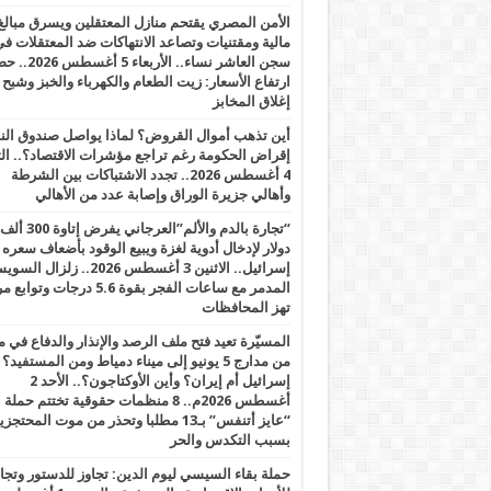
الأمن المصري يقتحم منازل المعتقلين ويسرق مبالغ
مالية ومقتنيات وتصاعد الانتهاكات ضد المعتقلات ف
سجن العاشر نساء.. الأربعاء 5 
ارتفاع الأسعار: زيت الطعام والكهرباء والخبز وشبح
إغلاق المخابز
أين تذهب أموال القروض؟ لماذا يواصل صندوق الن
إقراض الحكومة رغم تراجع مؤشرات الاقتصاد؟.. الثل
4 أغسطس 2026.. تجدد الاشتباكات بين الشرطة
وأهالي جزيرة الوراق وإصابة عدد من الأهالي
“تجارة بالدم والألم”العرجاني يفرض إتاوة 300 ألف
دولار لإدخال أدوية لغزة ويبيع الوقود بأضعاف سعره
إسرائيل.. الاثنين 3 أغسطس 2026.. زلزال ا
المدمر مع ساعات الفجر بقوة 5.6 درجات وت
تهز المحافظات
المسيّرة تعيد فتح ملف الرصد والإنذار والدفاع في 
من مدارج 5 يونيو إلى ميناء دمياط ومن المستفيد؟
إسرائيل أم إيران؟ وأين الأوكتاجون؟.. الأحد 2
أغسطس 2026م.. 8 منظمات حقوقية تختتم حملة
“عايز أتنفس” بـ13 مطلبا وتحذر من موت المحتجز
بسبب التكدس والحر
حملة بقاء السيسي ليوم الدين: تجاوز للدستور وتج