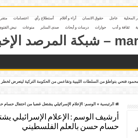
ر المحلية
عاجل
حقوق الانسان
أراء و أقلام
أستطلاع رأي
اعتصامات
متفر
ة
ثقافة و أدب
حوارات
درسات و أبحاث
صدى المنابر
منوعات
نبض الفتوى
مود فتحي بتواطؤ من السلطات الليبية وتقاعس من الحكومة التركية ليتعرض لخطر 
الرئيسية
»
الوسم:
الإعلام الإسرائيلي يشتعل غضبا من احتفال حسام ح
أرشيف الوسم :
الإعلام الإسرائيلي يش
حسام حسن بالعلم الفلسطيني
ل