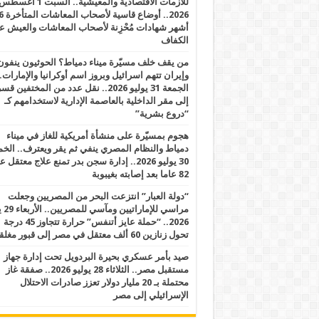
للأزمات الاقتصادية والمعيشية.. السبت 1 أغس
2026.. أوضاع قاسية لأصحاب الم
أشهر شهادات مُحْزِنة لأصحاب المعاشات والعيش ع
الكفاف
من يقف خلف مسيّرة ميناء دمياط؟ الحوثيون ينفون
وإيران تتهم اسرائيل وبروز اسم أوكرانيا والإمارات.
الجمعة 31 يوليو 2026.. نقل عدد من المختفين قسر
إلى مقر الداخلية بالعاصمة الإدارية لاستخدامهم كـ
“دروع بشرية”
هجوم بمسيّرة على منشأة أمريكية للغاز في ميناء
دمياط والنظام المصري ينفي ثم يقر ويعترف.. ال
30 يوليو 2026.. إدارة سجن بدر تمنع علاج معتقل
82 عاما بعد إصابته بغيبوبة
“دولة العبار” انتزعت البحر من المصريين وجعلت
مراسي للإ
2026.. “حملة عايز أتنفس” حرارة تتجاوز 45 درجة
تحول زنازين 60 ألف معتقل في مصر إلى قبور مغلقة
صيد بأمر عسكري بحيرة البردويل تحت إدارة جهاز
مستقبل مصر.. الثلاثاء 28 يوليو 2026.. صفقة غاز
محتملة بـ 20 مليار دولار تعزز صادرات الاحتلال
الإسرائيلي إلى مصر