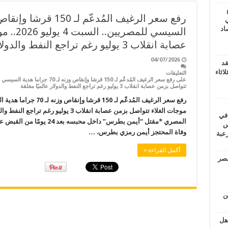
ي
أغسطس 2026.. حصاد
السيسي لل
عصابة انقلاب 3 يوليو رغم تراجع النفط والدولار عالميًا
04/07/2026
قد
اثاء
التعليقات
تتواصل بزمن عصابة انقلاب 3 يوليو رغم تراجع النفط والدولار عالميًا مغلقة
موجات الغلاء تتواصل بزمن عصابة انقلاب 3 ي
 في
المصري *مقتل “أيمن بطرس” داخ
لسويس
وفاة المحتجز أيمن رمزي بطرس، …
وابع مرعبة
أكمل القراءة »
مصر
ين
اهل