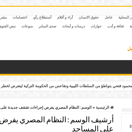
ر المحلية
عاجل
حقوق الانسان
أراء و أقلام
أستطلاع رأي
اعتصامات
متفر
ة
ثقافة و أدب
حوارات
درسات و أبحاث
صدى المنابر
منوعات
نبض الفتوى
مود فتحي بتواطؤ من السلطات الليبية وتقاعس من الحكومة التركية ليتعرض لخطر 
الرئيسية
»
الوسم:
النظام المصري يفرض إجراءات تقشف جديدة على 
أرشيف الوسم :
النظام المصري يفرض
ء 7 سجون جديدة بتكلفة 3.6
على المساجد
تقل