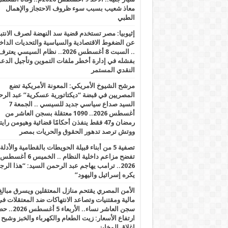
معاذ شعيب بسبب سوء ظروف الاحتجاز والإهمال
الطبي
إثيوبيا: مصر تستخدم قضية سد النهضة لصرف الانتبا
عن الضغوط الاقتصادية والسياسية والتحديات الداخل
.. السبت 8 أغسطس 2026.. نظام السيسي يعتر
بفشله في إدارة أخطر ملفات التموين وتأجيل الدع
النقدي المستمر
مرشح الشيوخ الأمريكي: المعونة الأمريكية تضع
المصريين في قبضة “ديكتاتورية عسكرية” عبد الر
السيد صداع سياسي جديد للسيسي .. الجمعة 7
أغسطس 2026.. 1090 معتقلة بسجن العاشر من
رمضان و47 فقط ينفذن أحكامًا قضائية وهيومن را
ووتش ترصد تدهور الحقوق والحريات بمصر
تصفية 5 من أبناء قبيلة الحويطات بالقطامية والأدلة
تفضح مزاعم داخلية النظام .. الخميس 6 أغسطس
2026.. ترامب يهاجم عبد الرحمن السيد: “هذا الرج
يكره إسرائيل واليهود”
الأمن المصري يقتحم منازل المعتقلين ويسرق مبالغ
مالية ومقتنيات وتصاعد الانتهاكات ضد المعتقلات ف
سجن العاشر نساء.. الأربعاء 5 
ارتفاع الأسعار: زيت الطعام والكهرباء والخبز وشبح
إغلاق المخابز