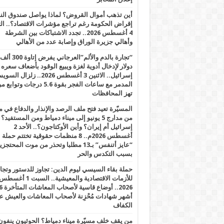
أين تذهب أموال القروض؟ لماذا يواصل صندوق الن
إقراض الحكومة رغم تراجع مؤشرات الاقتصاد؟.. الثل
4 أغسطس 2026.. تجدد الاشتباكات بين الشرطة
وأهالي جزيرة الوراق وإصابة عدد من الأهالي
“تجارة بالدم والألم”العرجاني يفرض إتاوة 300 ألف
دولار لإدخال أدوية لغزة ويبيع الوقود بأضعاف سعره
إسرائيل.. الاثنين 3 أغسطس 2026.. زلزال ا
المدمر مع ساعات الفجر بقوة 5.6 درجات وت
تهز المحافظات
المسيّرة تعيد فتح ملف الرصد والإنذار والدفاع في 
من مدارج 5 يونيو إلى ميناء دمياط ومن المستفيد؟
إسرائيل أم إيران؟ وأين الأوكتاجون؟.. الأحد 2
أغسطس 2026م.. 8 منظمات حقوقية تختتم حملة
“عايز أتنفس” بـ13 مطلبا وتحذر من موت المحتجز
بسبب التكدس والحر
حملة بقاء السيسي ليوم الدين: تجاوز للدستور وتج
للأزمات الاقتصادية والمعيشية.. السبت 1 أغس
2026.. أوضاع قاسية لأصحاب الم
أشهر شهادات مُحْزِنة لأصحاب المعاشات والعيش ع
الكفاف
من يقف خلف مسيّرة ميناء دمياط؟ الحوثيون ينفون