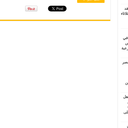
قد
اثاء
 في
لسويس
وابع مرعبة
مصر
ين
اهل
طس
عاشات المتأخرة 6
لى