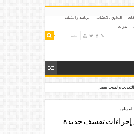
قات
التداوي بالاعشاب
الرياضة و الشباب
ندوات
التعذيب والموت بمصر
المساجد
 إجراءات تقشف جديدة