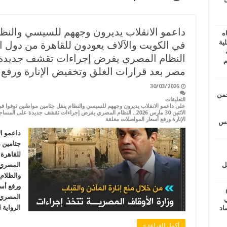
داعمو الانقلاب يديرون وجههم للسيسي والنظا
ه
ية
ف
النظام المصري يفرض إجراءات تقشف جديدة 
م
مصر بعد قرارات الغلق وتخفيض الإنارة ورفع 
30/03/2026
حمن
التعليقات
على داعمو الانقلاب يديرون وجههم للسيسي والنظام ينقل جثامين مواطنين توفوا في 
الاثنين 30 مارس 2026.. النظام المصري يفرض إجراءات تقشف جديدة عل
الإنارة ورفع أسعار المواصلات مغلقة
يتس
داعمو ا
جثامين 
ل
المصري 
والظلام
ورفع أسع
ي
الرواية 
أغسطس 2026.. حصاد
أكمل القراءة »