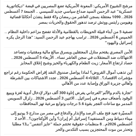
مرشح الشيوخ الأمريكي: المعونة الأمريكية تضع المصريين في قبضة “ديكتاتورية
عسكرية” عبد الرحمن السيد صداع سياسي جديد للسيسي .. الجمعة 7 أغسطس
2026.. 1090 معتقلة بسجن العاشر من رمضان و47 فقط ينفذن أحكامًا قضائية
وهيومن رايتس ووتش ترصد تدهور الحقوق والحريات بمصر
تصفية 5 من أبناء قبيلة الحويطات بالقطامية والأدلة تفضح مزاعم داخلية النظام ..
الخميس 6 أغسطس 2026.. ترامب يهاجم عبد الرحمن السيد: “هذا الرجل يكره
إسرائيل واليهود”
الأمن المصري يقتحم منازل المعتقلين ويسرق مبالغ مالية ومقتنيات وتصاعد
الانتهاكات ضد المعتقلات في سجن العاشر نساء.. الأربعاء 5 أغسطس 2026..
حصاد ارتفاع الأسعار: زيت الطعام والكهرباء والخبز وشبح إغلاق المخابز
أين تذهب أموال القروض؟ لماذا يواصل صندوق النقد إقراض الحكومة رغم تراجع
مؤشرات الاقتصاد؟.. الثلاثاء 4 أغسطس 2026.. تجدد الاشتباكات بين الشرطة
وأهالي جزيرة الوراق وإصابة عدد من الأهالي
“تجارة بالدم والألم”العرجاني يفرض إتاوة 300 ألف دولار لإدخال أدوية لغزة ويبيع
الوقود بأضعاف سعره في إسرائيل.. الاثنين 3 أغسطس 2026.. زلزال السويس
المدمر مع ساعات الفجر بقوة 5.6 درجات وتوابع مرعبة تهز المحافظات
المسيّرة تعيد فتح ملف الرصد والإنذار والدفاع في مصر من مدارج 5 يونيو إلى
ميناء دمياط ومن المستفيد؟ إسرائيل أم إيران؟ وأين الأوكتاجون؟.. الأحد 2
أغسطس 2026م.. 8 منظمات حقوقية تختتم حملة “عايز أتنفس” بـ13 مطلبا
وتحذر من موت المحتجزين بسبب التكدس والحر