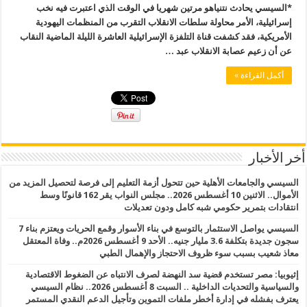
*السيسي يحادث نتنياهو مرتين شهريا في الوقت الذي اعتبرت فيه نخب
إسرائيلية، الأمر محاولة سلطات الانقلاب التقرب من المنظمات اليهودية
الأمريكية، فقد كشفت قناة التلفزة الإسرائيلية العاشرة الليلة الماضية النقاب
عن أن زعيم عصابة الانقلاب عبد …
أكمل القراءة »
أخر الأخبار
السيسي والجامعات الأهلية حين تتحول أزمة التعليم إلى فرصة لتحصيل المزيد من
الأموال.. الاثنين 10 أغسطس 2026.. مجلس النواب يقر 162 قانونًا وسط
انتقادات بتمرير حكومي شبه كامل ودون تعديلات
السيسي يواصل الاستثمار بالتوسع في بناء الأسوار وقمع الحريات ويعتزم بناء 7
سجون جديدة بتكلفة 3.6 مليار جنيه.. الأحد 9 أغسطس 2026م.. وفاة المعتقل
معاذ شعيب بسبب سوء ظروف الاحتجاز والإهمال الطبي
إثيوبيا: مصر تستخدم قضية سد النهضة لصرف الانتباه عن الضغوط الاقتصادية
والسياسية والتحديات الداخلية .. السبت 8 أغسطس 2026.. نظام السيسي
يعترف بفشله في إدارة أخطر ملفات التموين وتأجيل الدعم النقدي المستمر