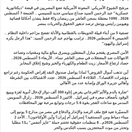
مرشح الشيوخ الأمريكي: المعونة الأمريكية تضع المصريين في قبضة “ديكتاتورية
عسكرية” عبد الرحمن السيد صداع سياسي جديد للسيسي .. الجمعة 7 أغسطس
2026.. 1090 معتقلة بسجن العاشر من رمضان و47 فقط ينفذن أحكامًا قضائية
وهيومن رايتس ووتش ترصد تدهور الحقوق والحريات بمصر
تصفية 5 من أبناء قبيلة الحويطات بالقطامية والأدلة تفضح مزاعم داخلية النظام ..
الخميس 6 أغسطس 2026.. ترامب يهاجم عبد الرحمن السيد: “هذا الرجل يكره
إسرائيل واليهود”
الأمن المصري يقتحم منازل المعتقلين ويسرق مبالغ مالية ومقتنيات وتصاعد
الانتهاكات ضد المعتقلات في سجن العاشر نساء.. الأربعاء 5 أغسطس 2026..
حصاد ارتفاع الأسعار: زيت الطعام والكهرباء والخبز وشبح إغلاق المخابز
أين تذهب أموال القروض؟ لماذا يواصل صندوق النقد إقراض الحكومة رغم تراجع
مؤشرات الاقتصاد؟.. الثلاثاء 4 أغسطس 2026.. تجدد الاشتباكات بين الشرطة
وأهالي جزيرة الوراق وإصابة عدد من الأهالي
“تجارة بالدم والألم”العرجاني يفرض إتاوة 300 ألف دولار لإدخال أدوية لغزة ويبيع
الوقود بأضعاف سعره في إسرائيل.. الاثنين 3 أغسطس 2026.. زلزال السويس
المدمر مع ساعات الفجر بقوة 5.6 درجات وتوابع مرعبة تهز المحافظات
المسيّرة تعيد فتح ملف الرصد والإنذار والدفاع في مصر من مدارج 5 يونيو إلى
ميناء دمياط ومن المستفيد؟ إسرائيل أم إيران؟ وأين الأوكتاجون؟.. الأحد 2
أغسطس 2026م.. 8 منظمات حقوقية تختتم حملة “عايز أتنفس” بـ13 مطلبا
وتحذر من موت المحتجزين بسبب التكدس والحر