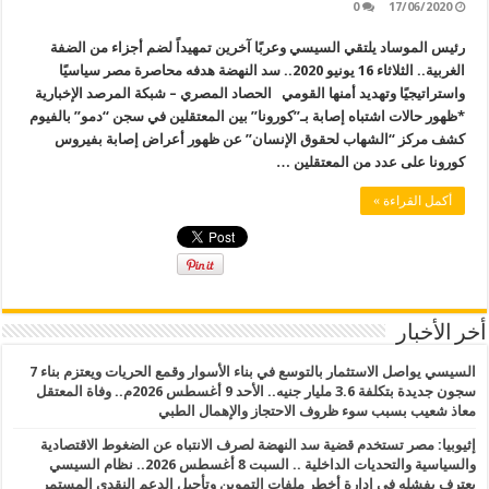
0
17/06/2020
رئيس الموساد يلتقي السيسي وعربًا آخرين تمهيداً لضم أجزاء من الضفة
الغربية.. الثلاثاء 16 يونيو 2020.. سد النهضة هدفه محاصرة مصر سياسيًا
واستراتيجيًا وتهديد أمنها القومي الحصاد المصري – شبكة المرصد الإخبارية
*ظهور حالات اشتباه إصابة بـ”كورونا” بين المعتقلين في سجن “دمو” بالفيوم
كشف مركز “الشهاب لحقوق الإنسان” عن ظهور أعراض إصابة بفيروس
كورونا على عدد من المعتقلين …
أكمل القراءة »
أخر الأخبار
السيسي يواصل الاستثمار بالتوسع في بناء الأسوار وقمع الحريات ويعتزم بناء 7
سجون جديدة بتكلفة 3.6 مليار جنيه.. الأحد 9 أغسطس 2026م.. وفاة المعتقل
معاذ شعيب بسبب سوء ظروف الاحتجاز والإهمال الطبي
إثيوبيا: مصر تستخدم قضية سد النهضة لصرف الانتباه عن الضغوط الاقتصادية
والسياسية والتحديات الداخلية .. السبت 8 أغسطس 2026.. نظام السيسي
يعترف بفشله في إدارة أخطر ملفات التموين وتأجيل الدعم النقدي المستمر