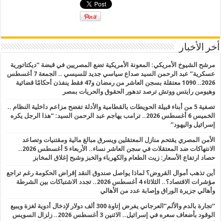
أخر الأخبار
مرشح الشيوخ الأمريكي: المعونة الأمريكية تضع المصريين في قبضة “ديكتاتورية
عسكرية” عبد الرحمن السيد صداع سياسي جديد للسيسي .. الجمعة 7 أغسطس
2026.. 1090 معتقلة بسجن العاشر من رمضان و47 فقط ينفذن أحكامًا قضائية
وهيومن رايتس ووتش ترصد تدهور الحقوق والحريات بمصر
تصفية 5 من أبناء قبيلة الحويطات بالقطامية والأدلة تفضح مزاعم داخلية النظام ..
الخميس 6 أغسطس 2026.. ترامب يهاجم عبد الرحمن السيد: “هذا الرجل يكره
إسرائيل واليهود”
الأمن المصري يقتحم منازل المعتقلين ويسرق مبالغ مالية ومقتنيات وتصاعد
الانتهاكات ضد المعتقلات في سجن العاشر نساء.. الأربعاء 5 أغسطس 2026..
حصاد ارتفاع الأسعار: زيت الطعام والكهرباء والخبز وشبح إغلاق المخابز
أين تذهب أموال القروض؟ لماذا يواصل صندوق النقد إقراض الحكومة رغم تراجع
مؤشرات الاقتصاد؟.. الثلاثاء 4 أغسطس 2026.. تجدد الاشتباكات بين الشرطة
وأهالي جزيرة الوراق وإصابة عدد من الأهالي
“تجارة بالدم والألم”العرجاني يفرض إتاوة 300 ألف دولار لإدخال أدوية لغزة ويبيع
الوقود بأضعاف سعره في إسرائيل.. الاثنين 3 أغسطس 2026.. زلزال السويس