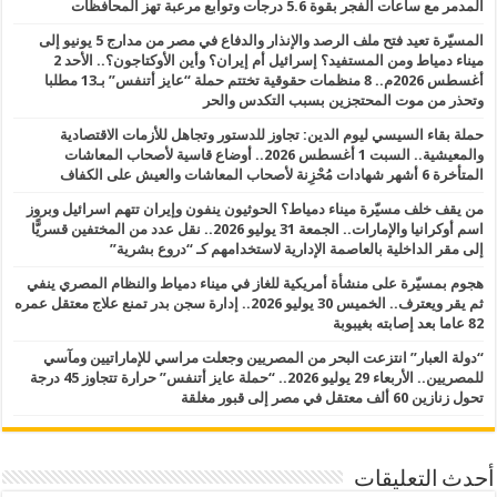
المدمر مع ساعات الفجر بقوة 5.6 درجات وتوابع مرعبة تهز المحافظات
المسيّرة تعيد فتح ملف الرصد والإنذار والدفاع في مصر من مدارج 5 يونيو إلى
ميناء دمياط ومن المستفيد؟ إسرائيل أم إيران؟ وأين الأوكتاجون؟.. الأحد 2
أغسطس 2026م.. 8 منظمات حقوقية تختتم حملة “عايز أتنفس” بـ13 مطلبا
وتحذر من موت المحتجزين بسبب التكدس والحر
حملة بقاء السيسي ليوم الدين: تجاوز للدستور وتجاهل للأزمات الاقتصادية
والمعيشية.. السبت 1 أغسطس 2026.. أوضاع قاسية لأصحاب المعاشات
المتأخرة 6 أشهر شهادات مُحْزِنة لأصحاب المعاشات والعيش على الكفاف
من يقف خلف مسيّرة ميناء دمياط؟ الحوثيون ينفون وإيران تتهم اسرائيل وبروز
اسم أوكرانيا والإمارات.. الجمعة 31 يوليو 2026.. نقل عدد من المختفين قسريًّا
إلى مقر الداخلية بالعاصمة الإدارية لاستخدامهم كـ “دروع بشرية”
هجوم بمسيّرة على منشأة أمريكية للغاز في ميناء دمياط والنظام المصري ينفي
ثم يقر ويعترف.. الخميس 30 يوليو 2026.. إدارة سجن بدر تمنع علاج معتقل عمره
82 عاما بعد إصابته بغيبوبة
“دولة العبار” انتزعت البحر من المصريين وجعلت مراسي للإماراتيين ومآسي
للمصريين.. الأربعاء 29 يوليو 2026.. “حملة عايز أتنفس” حرارة تتجاوز 45 درجة
تحول زنازين 60 ألف معتقل في مصر إلى قبور مغلقة
أحدث التعليقات