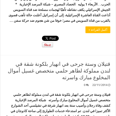
الحرب. . الأربعاء 1 يوليه الحصاد المصري – شبكة المرصد الإخبارية *
الجيش الإسرائيلي يكثف نشاطه تأهبًا لهجمات مسلحة ضد قناة السويس
أذاعت القناة العاشرة الإسرائيلية، إلى أن إسرائيل أعلنت حالة تأهب قصوى
بالقرب من قناة السويس في مصر؛ خوفا من شن هجوم ضد حركة سفن …
أكمل القراءة »
قتيلان وستة جرحى في انهيار بلكونة شقة في
لندن مملوكة لطاهر حلمي متخصص غسيل أموال
المخلوع مبارك واسرته
0
22/11/2014
قتيلان وستة جرحى في انهيار بلكونة شقة في لندن مملوكة لطاهر حلمي
متخصص غسيل أموال المخلوع مبارك وأسرته شبكة المرصد الإخبارية
كشف وفاة رجلان وأصيب ستة بعد انهيار شرفة في تشيلسي أحد الشوارع
الأكثر تميزا في لندن. تم استدعاء خدمات الطوارئ إلى ساحة كادوجان في