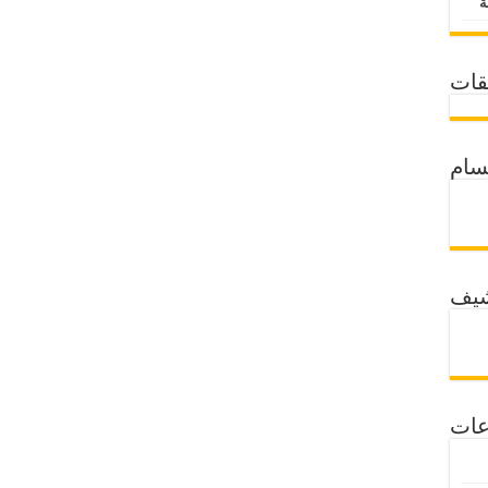
قات
سام
شيف
عات