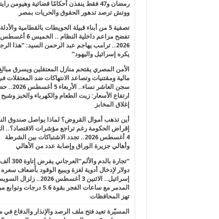
رمضان و47 فقط ينفذن أحكامًا قضائية وهيومن را
ووتش ترصد تدهور الحقوق والحريات بمصر
تصفية 5 من أبناء قبيلة الحويطات بالقطامية والأدلة
تفضح مزاعم داخلية النظام .. الخميس 6 أغسطس
2026.. ترامب يهاجم عبد الرحمن السيد: “هذا الرج
يكره إسرائيل واليهود”
الأمن المصري يقتحم منازل المعتقلين ويسرق مبالغ
مالية ومقتنيات وتصاعد الانتهاكات ضد المعتقلات ف
سجن العاشر نساء.. الأربعاء 5 
ارتفاع الأسعار: زيت الطعام والكهرباء والخبز وشبح
إغلاق المخابز
أين تذهب أموال القروض؟ لماذا يواصل صندوق الن
إقراض الحكومة رغم تراجع مؤشرات الاقتصاد؟.. الثل
4 أغسطس 2026.. تجدد الاشتباكات بين الشرطة
وأهالي جزيرة الوراق وإصابة عدد من الأهالي
“تجارة بالدم والألم”العرجاني يفرض إتاوة 300 ألف
دولار لإدخال أدوية لغزة ويبيع الوقود بأضعاف سعره
إسرائيل.. الاثنين 3 أغسطس 2026.. زلزال ا
المدمر مع ساعات الفجر بقوة 5.6 درجات وت
تهز المحافظات
المسيّرة تعيد فتح ملف الرصد والإنذار والدفاع في 