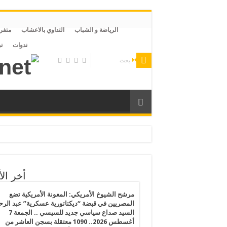
الرياضة و الشباب
التداوي بالاعشاب
متفر
ندوات
ن
لليبية وتقاعس من الحكومة التركية ليتعرض لخطر التعذيب والموت بمصر
رى الفلسطينيين يكشف انهيار القانون الدولي ويهدد القيم الإنسانية
أخر الأ
رس 2026.. النظام المصري يفرض إجراءات تقشف جديدة على المساجد والظلام يسود مصر بعد قرارات الغلق وتخفيض الإنارة ورفع أسعار المواصلات
مرشح الشيوخ الأمريكي: المعونة الأمريكية تضع
المصريين في قبضة “ديكتاتورية عسكرية” عبد الر
السيد صداع سياسي جديد للسيسي .. الجمعة 7
الفقر المائي”: خطاب بدر عبدالعاطي عن القانون الدولي يصطدم بواقع الملء الأحادي وسد النهضة يراكم المخاطر
أغسطس 2026.. 1090 معتقلة بسجن العاشر من