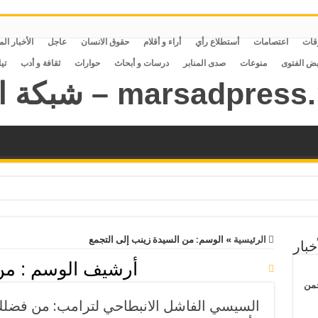
قات
اعتصامات
أستطلاع رأي
أراء و أقلام
حقوق الانسان
عاجل
الأخبار ال
بض الفتوى
منوعات
صدى المنابر
درسات و أبحاث
حوارات
ثقافة و أدب
تي
الرئيسية
»
الوسم:
من السيدة زينب إلى التجمع
خبار
أرشيف الوسم :
من
حمن
السيسي الفاشل الانبطاحي لترامب: من فضل