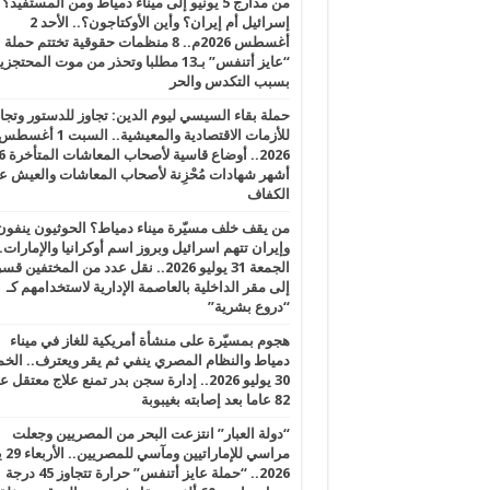
من مدارج 5 يونيو إلى ميناء دمياط ومن المستفيد؟
إسرائيل أم إيران؟ وأين الأوكتاجون؟.. الأحد 2
أغسطس 2026م.. 8 منظمات حقوقية تختتم حملة
“عايز أتنفس” بـ13 مطلبا وتحذر من موت المحتجز
بسبب التكدس والحر
حملة بقاء السيسي ليوم الدين: تجاوز للدستور وتج
للأزمات الاقتصادية والمعيشية.. السبت 1 أغس
2026.. أوضاع قاسية لأصحاب الم
أشهر شهادات مُحْزِنة لأصحاب المعاشات والعيش ع
الكفاف
من يقف خلف مسيّرة ميناء دمياط؟ الحوثيون ينفون
وإيران تتهم اسرائيل وبروز اسم أوكرانيا والإمارات.
الجمعة 31 يوليو 2026.. نقل عدد من المختفين قسر
إلى مقر الداخلية بالعاصمة الإدارية لاستخدامهم كـ
“دروع بشرية”
هجوم بمسيّرة على منشأة أمريكية للغاز في ميناء
دمياط والنظام المصري ينفي ثم يقر ويعترف.. ال
30 يوليو 2026.. إدارة سجن بدر تمنع علاج معتقل
82 عاما بعد إصابته بغيبوبة
“دولة العبار” انتزعت البحر من المصريين وجعلت
مراسي للإ
2026.. “حملة عايز أتنفس” حرارة تتجاوز 45 درجة