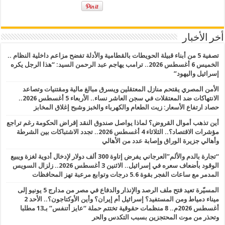
أخر الأخبار
تصفية 5 من أبناء قبيلة الحويطات بالقطامية والأدلة تفضح مزاعم داخلية النظام ..
الخميس 6 أغسطس 2026.. ترامب يهاجم عبد الرحمن السيد: “هذا الرجل يكره
إسرائيل واليهود”
الأمن المصري يقتحم منازل المعتقلين ويسرق مبالغ مالية ومقتنيات وتصاعد
الانتهاكات ضد المعتقلات في سجن العاشر نساء.. الأربعاء 5 أغسطس 2026..
حصاد ارتفاع الأسعار: زيت الطعام والكهرباء والخبز وشبح إغلاق المخابز
أين تذهب أموال القروض؟ لماذا يواصل صندوق النقد إقراض الحكومة رغم تراجع
مؤشرات الاقتصاد؟.. الثلاثاء 4 أغسطس 2026.. تجدد الاشتباكات بين الشرطة
وأهالي جزيرة الوراق وإصابة عدد من الأهالي
“تجارة بالدم والألم”العرجاني يفرض إتاوة 300 ألف دولار لإدخال أدوية لغزة ويبيع
الوقود بأضعاف سعره في إسرائيل.. الاثنين 3 أغسطس 2026.. زلزال السويس
المدمر مع ساعات الفجر بقوة 5.6 درجات وتوابع مرعبة تهز المحافظات
المسيّرة تعيد فتح ملف الرصد والإنذار والدفاع في مصر من مدارج 5 يونيو إلى
ميناء دمياط ومن المستفيد؟ إسرائيل أم إيران؟ وأين الأوكتاجون؟.. الأحد 2
أغسطس 2026م.. 8 منظمات حقوقية تختتم حملة “عايز أتنفس” بـ13 مطلبا
وتحذر من موت المحتجزين بسبب التكدس والحر