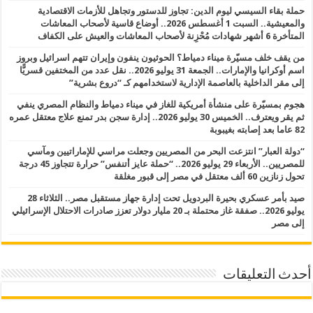
حملة بقاء السيسي ليوم الدين: تجاوز للدستور وتجاهل للأزمات الاقتصادية
والمعيشية.. السبت 1 أغسطس 2026.. أوضاع قاسية لأصحاب المعاشات
المتأخرة 6 أشهر شهادات مُحْزِنة لأصحاب المعاشات والعيش على الكفاف
من يقف خلف مسيّرة ميناء دمياط؟ الحوثيون ينفون وإيران تتهم اسرائيل وبروز
اسم أوكرانيا والإمارات.. الجمعة 31 يوليو 2026.. نقل عدد من المختفين قسريًّا
إلى مقر الداخلية بالعاصمة الإدارية لاستخدامهم كـ “دروع بشرية”
هجوم بمسيّرة على منشأة أمريكية للغاز في ميناء دمياط والنظام المصري ينفي
ثم يقر ويعترف.. الخميس 30 يوليو 2026.. إدارة سجن بدر تمنع علاج معتقل عمره
82 عاما بعد إصابته بغيبوبة
“دولة العبار” انتزعت البحر من المصريين وجعلت مراسي للإماراتيين ومآسي
للمصريين.. الأربعاء 29 يوليو 2026.. “حملة عايز أتنفس” حرارة تتجاوز 45 درجة
تحول زنازين 60 ألف معتقل في مصر إلى قبور مغلقة
صيد بأمر عسكري بحيرة البردويل تحت إدارة جهاز مستقبل مصر.. الثلاثاء 28
يوليو 2026.. صفقة غاز محتملة بـ 20 مليار دولار تعزز صادرات الاحتلال الإسرائيلي
إلى مصر
أحدث التعليقات