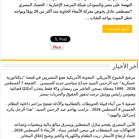
النهضة على مصر والسودان شبكة المرصد الإخبارية – الحصاد المصري
*مصطفى عادل يخوض معركة الأمعاء الخاوية منذ أكثر من 20 يومًا ويواجه
خطر الموت يواجه الشاب …
أكمل القراءة »
أخر الأخبار
مرشح الشيوخ الأمريكي: المعونة الأمريكية تضع المصريين في قبضة “ديكتاتورية
عسكرية” عبد الرحمن السيد صداع سياسي جديد للسيسي .. الجمعة 7 أغسطس
2026.. 1090 معتقلة بسجن العاشر من رمضان و47 فقط ينفذن أحكامًا قضائية
وهيومن رايتس ووتش ترصد تدهور الحقوق والحريات بمصر
تصفية 5 من أبناء قبيلة الحويطات بالقطامية والأدلة تفضح مزاعم داخلية النظام ..
الخميس 6 أغسطس 2026.. ترامب يهاجم عبد الرحمن السيد: “هذا الرجل يكره
إسرائيل واليهود”
الأمن المصري يقتحم منازل المعتقلين ويسرق مبالغ مالية ومقتنيات وتصاعد
الانتهاكات ضد المعتقلات في سجن العاشر نساء.. الأربعاء 5 أغسطس 2026..
حصاد ارتفاع الأسعار: زيت الطعام والكهرباء والخبز وشبح إغلاق المخابز