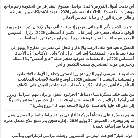
أين تذهب أموال القروض؟ لماذا يواصل صندوق النقد إقراض الحكومة رغم تراجع
مؤشرات الاقتصاد؟.. الثلاثاء 4 أغسطس 2026.. تجدد الاشتباكات بين الشرطة
وأهالي جزيرة الوراق وإصابة عدد من الأهالي
“تجارة بالدم والألم”العرجاني يفرض إتاوة 300 ألف دولار لإدخال أدوية لغزة ويبيع
الوقود بأضعاف سعره في إسرائيل.. الاثنين 3 أغسطس 2026.. زلزال السويس
المدمر مع ساعات الفجر بقوة 5.6 درجات وتوابع مرعبة تهز المحافظات
المسيّرة تعيد فتح ملف الرصد والإنذار والدفاع في مصر من مدارج 5 يونيو إلى
ميناء دمياط ومن المستفيد؟ إسرائيل أم إيران؟ وأين الأوكتاجون؟.. الأحد 2
أغسطس 2026م.. 8 منظمات حقوقية تختتم حملة “عايز أتنفس” بـ13 مطلبا
وتحذر من موت المحتجزين بسبب التكدس والحر
حملة بقاء السيسي ليوم الدين: تجاوز للدستور وتجاهل للأزمات الاقتصادية
والمعيشية.. السبت 1 أغسطس 2026.. أوضاع قاسية لأصحاب المعاشات
المتأخرة 6 أشهر شهادات مُحْزِنة لأصحاب المعاشات والعيش على الكفاف
من يقف خلف مسيّرة ميناء دمياط؟ الحوثيون ينفون وإيران تتهم اسرائيل وبروز
اسم أوكرانيا والإمارات.. الجمعة 31 يوليو 2026.. نقل عدد من المختفين قسريًّا
إلى مقر الداخلية بالعاصمة الإدارية لاستخدامهم كـ “دروع بشرية”
هجوم بمسيّرة على منشأة أمريكية للغاز في ميناء دمياط والنظام المصري ينفي
ثم يقر ويعترف.. الخميس 30 يوليو 2026.. إدارة سجن بدر تمنع علاج معتقل عمره
82 عاما بعد إصابته بغيبوبة
“دولة العبار” انتزعت البحر من المصريين وجعلت مراسي للإماراتيين ومآسي