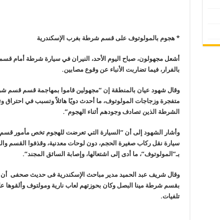
* هجوم بالمولوتوف على قسم شرطة بغرب الإسكندرية
أشعل مجهولون، صباح اليوم الأحد، النيران في سيارة شرطة أمام قسم 
بالفرار، فيما تضاربت الأنباء عن وقوع مصابين
.
وقال شهود عيان بالمنطقة إن “مجهولين قاموا بمهاجمة قسم قسم شرط
متفجرة وزجاجات المولوتوف، ما أحدث دويًا هائلاً وتسبب في احتراق و
الشرطة الذين تصادف وجودهم أثناء الهجوم”.
وأشار الشهود إلى أن “السيارة التي تعرضت للهجوم تخص مأمور قسم ش
سيارة نقل ركاب صغيرة الحجم، دون لوحات معدنية، وقذفوا القسم والسي
بـ”المولوتوف”، ما أدى إلى اشتعالها، وإصابة السائق المجند”.
وقال شريف عبد الحميد مدير مباحث الإسكندرية فى حديث صحفى أن مج
بقسم شرطة مينا البصل وكان بحوزتهم لعاب نارية ومولتوف وألقوها
تلفيات
.