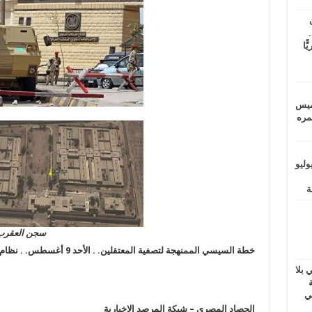
.
يًّا
خميس
 عمره
ماراتيين ومآسي للمصريين.. الأربعاء 29 يوليو
سجن العقرب 
خطة السيسي الممنهجة لتصفية المعتقلين. . الأحد 9 أغسطس. . نظام السيسي يتفنن القتل
ب برلماني بلا
داخلية
ي
الحصاد المصري – شبكة المرصد الإخبارية