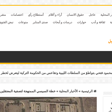
ر المحلية
عاجل
حقوق الانسان
أراء و أقلام
أستطلاع رأي
اعتصامات
متفر
ة
ثقافة و أدب
حوارات
درسات و أبحاث
صدى المنابر
منوعات
نبض الفتوى
مود فتحي بتواطؤ من السلطات الليبية وتقاعس من الحكومة التركية ليتعرض لخطر 
الرئيسية
»
الأخبار المحلية
»
خطة السيسي الممنهجة لتصفية المعتقلين. . الأحد 9 أغسطس. . نظام السيس
ي
أغسطس 2026.. حصاد