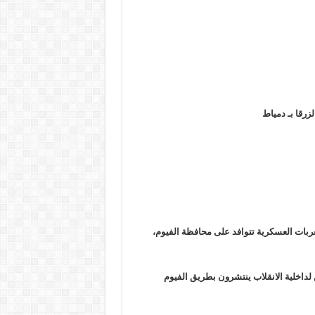
زرقا بـ دمياط
عربات العسكرية تتوافد على محافظة الفيوم،
عة وعربة شرطة، تابعين لداخلية الانقلاب ينتشرون بطريق الفيوم