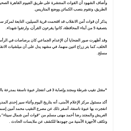
وأضاف الشهود أن القوات المنتشرة على طريق الفيوم القاهرة الصحرا
الطريق، وتقوم بنصب الكمائن ووضع المتاريس
.
يذكر أن قوات أمن الانقلاب قد اقتحمت قرية السيلين، التابعة لمركز
بتصفية 5 من أبناء المحافظة، كانوا يقرءون القرآن، وارتقوا شهداء
.
وقد أظهرت صور الضحايا أن الإعدام الجماعي كان برصاصات في الرأس
الخلف، كما بتر زراع اثنين منهما، في مشهد يدل على أن ميلشيات الان
مسلح
.
*مقتل نقيب شرطة ومجند وإصابة 3 فى انفجار عبوة ناسفة بمدرعة بالعريش
أكد مسئول مركز الإعلام الأمنى، أنه بتاريخ اليوم وأثناء سير إحدى ا
انفجرت بها عبوة ناسفة، أسفر ذلك عن مصرع النقيب محمد أمين إس
العريش والمجند رضا أحمد مهنى مسلم من “قوات أمن شمال سيناء” وإ
وتكثف الأجهزة الأمنية من جهودها للكشف عن ملابسات الحادث
.