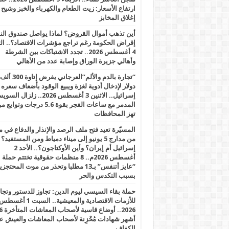
ارتفاع الأسعار: زيت الطعام والكهرباء والخبز وشبح
إغلاق المخابز
أين تذهب أموال القروض؟ لماذا يواصل صندوق الن
إقراض الحكومة رغم تراجع مؤشرات الاقتصاد؟.. الثل
4 أغسطس 2026.. تجدد الاشتباكات بين الشرطة
وأهالي جزيرة الوراق وإصابة عدد من الأهالي
“تجارة بالدم والألم”العرجاني يفرض إتاوة 300 ألف
دولار لإدخال أدوية لغزة ويبيع الوقود بأضعاف سعره
إسرائيل.. الاثنين 3 أغسطس 2026.. زلزال ا
المدمر مع ساعات الفجر بقوة 5.6 درجات وت
تهز المحافظات
المسيّرة تعيد فتح ملف الرصد والإنذار والدفاع في 
من مدارج 5 يونيو إلى ميناء دمياط ومن المستفيد؟
إسرائيل أم إيران؟ وأين الأوكتاجون؟.. الأحد 2
أغسطس 2026م.. 8 منظمات حقوقية تختتم حملة
“عايز أتنفس” بـ13 مطلبا وتحذر من موت المحتجز
بسبب التكدس والحر
حملة بقاء السيسي ليوم الدين: تجاوز للدستور وتج
للأزمات الاقتصادية والمعيشية.. السبت 1 أغس
2026.. أوضاع قاسية لأصحاب الم
أشهر شهادات مُحْزِنة لأصحاب المعاشات والعيش ع
الكفاف