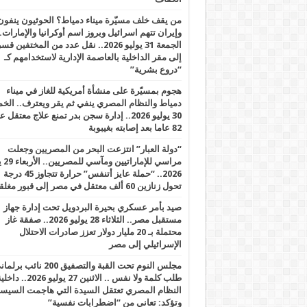
من يقف خلف مسيّرة ميناء دمياط؟ الحوثيون ينفون
وإيران تتهم اسرائيل وبروز اسم أوكرانيا والإمارات.
الجمعة 31 يوليو 2026.. نقل عدد من المختفين قسر
إلى مقر الداخلية بالعاصمة الإدارية لاستخدامهم كـ
“دروع بشرية”
هجوم بمسيّرة على منشأة أمريكية للغاز في ميناء
دمياط والنظام المصري ينفي ثم يقر ويعترف.. ال
30 يوليو 2026.. إدارة سجن بدر تمنع علاج معتقل
82 عاما بعد إصابته بغيبوبة
“دولة العبار” انتزعت البحر من المصريين وجعلت
مراسي للإ
2026.. “حملة عايز أتنفس” حرارة تتجاوز 45 درجة
تحول زنازين 60 ألف معتقل في مصر إلى قبور مغلقة
صيد بأمر عسكري بحيرة البردويل تحت إدارة جهاز
مستقبل مصر.. الثلاثاء 28 يوليو 2026.. صفقة غاز
محتملة بـ 20 مليار دولار تعزز صادرات الاحتلال
الإسرائيلي إلى مصر
مجلس النوم تحت القبة والتصفيق 200 نائ
طلب كلمة ولا نفس .. الاثنين 27 يوليو 2026.. 
النظام المصري تعتقل السيدة التي هاجمت السيس
وتؤكد: تعاني من “اضطرابات نفسية”