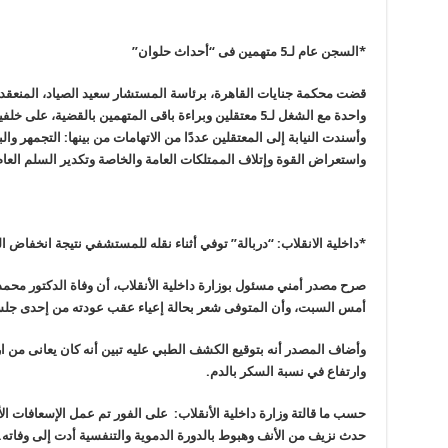
*السجن عام لـ5 متهمين فى “أحداث حلوان
”
قضت محكمة جنايات القاهرة، برئاسة المستشار سعيد الصياد، المنعقد
واحدة مع الشغل لـ5 معتقلين وبراءة باقى المتهمين بالقضية، على خلفية اتهامهم بقضية “أحداث عنف حلوان
وأسندت النيابة إلى المعتقلين عددًا من الاتهامات من بينها: التجمهر و
واستعراض القوة وإتلاف الممتلكات العامة والخاصة وتكدير السلم العام
*داخلية الانقلاب: “دربالة” توفي أثناء نقله للمستشفي نتيجة انخفاض 
صرح مصدر أمني مسئول بوزارة داخلية الأنقلاب، أن وفاة الدكتور مح
أمس السبت، وأن المتوفى شعر بحالة إعياء عقب عودته من إحدى جل
وأضاف المصدر أنه بتوقيع الكشف الطبي عليه تبين أنه كان يعانى من ا
وارتفاع في نسبة السكر بالدم
.
حسب ما قالتة وزارة داخلية الأنقلاب: على الفور تم عمل الإسعافات الأو
حدث نزيف من الأنف وهبوط بالدورة الدموية والتنفسية أدت إلى وفاته
.