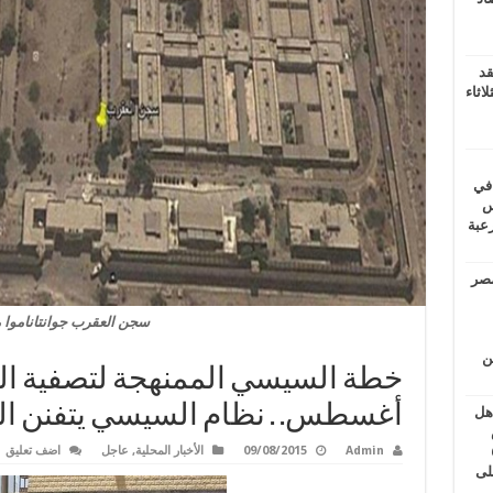
قد
اثاء
 في
لسويس
وابع مرعبة
مصر
سجن العقرب جوانتاناموا 
ين
أغسطس. . نظام السيسي يتفنن ال
اهل
طس
Admin
09/08/2015
الأخبار المحلية
,
عاجل
اضف تعليق
عاشات المتأخرة 6
لى