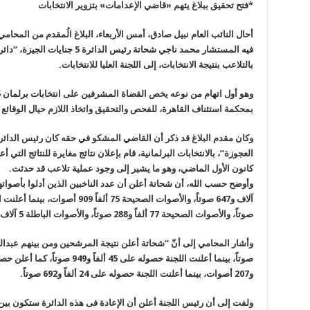
*فتح تحقيق ببلاغ يتهم «قاضي الإعدامات» بتزوير الانتخابات
أحال النائب العام نبيل صادق، أمس الأربعاء، البلاغ الُمقدم من المح
فيه المستشار محمد ناجي شحاتة رئيس 
بالتلاعب بنتيجة الانتخابات، إلى اللجنة العليا للانتخابات
.
بمحكمة ا­ستئناف القاهرة، للفحص وا­لتحقيق واتخاذ اللازم حيال الوقائع 
وكان مقدم البلاغ قد ذكر أن القاضي المشكو في حقه كان رئيس الدائر
كانون الأول الماضي، وهو ما يشير إلى وجود عملية تلاعب قد حدثت
.
آلاف و647 صوتاً، والأصو­ات الصحيحة 75 ألفاً 909 أصوات، بينما أعلنت ­اللجنة أن عدد من أدلوا بأصواتهم
صوتاً، والأصوات الصحيحة 77 ألفاً و288 صوتاً، والأصوات الباطلة 5 آلاف و702 صوت
وأشار المحامي إلى أنّ “شحاتة أعلن نتيجة المرشحين ومن بينهم عبدالرحيم عل
و207 أصوات، بينما أعلنت اللجنة­
حصوله على 24 ألفاً و692 صوتاً
.