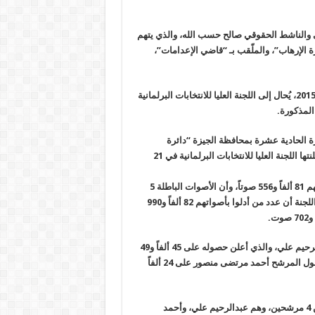
امي والناشط الحقوقي صالح حسب الله، والذي يتهم
الدائرة 5 جنايات الجيزة، “دائرة الإرهاب”، والملّقب بـ “قاضي الإعدامات”،
وهو أول اتهام من نوعه ­يخص القضاة المشرفين على انتخابات برلمان 2015، يُحال إلى اللجنة العليا للانتخابات البرلمانية
المذكو­رة
.
ة الحادية عشرة بمحافظة الجيزة “دائرة
العجوزة”، بالانتخابات البرلمانية، قام بإعلان نتائج مغايرة للنتائج التي أعلنتها اللجنة العليا للانتخابات البرلمانية في 21
وأوضح حسب الله، أن شحاتة أعلن أن عدد الناخبين ­الذين أدلوا بأصواتهم 81 ألفاً و556 صوتاً، وأن الأصوات الباطلة 5
82
ألفاً و­990
.
ي، والذي أعلن حصوله على 45 ألفاً و49­
صوتاً، بينما أعلنت اللجنة حصوله على 45 ألفاً و949 صوتاً، كما أعلن حصول المرشح أحمد مرتضى منصور على 24 ألفاً
ولفت إلى أن رئيس اللجنة أعلن أن الإعادة فى ­هذه الدائرة ستكون بين 4 مرشحين، وهم عبدالرحيم علي، وأحمد