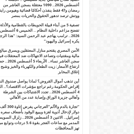
أغسطس 2026.. 1090 معتقلة بسجن العاشر من
رمضان و47 فقط ينفذن أحكامًا قضائية وهيومن را
ووتش ترصد تدهور الحقوق والحريات بمصر
تصفية 5 من أبناء قبيلة الحويطات بالقطامية والأدلة
تفضح مزاعم داخلية النظام .. الخميس 6 أغسطس
2026.. ترامب يهاجم عبد الرحمن السيد: “هذا الرج
يكره إسرائيل واليهود”
الأمن المصري يقتحم منازل المعتقلين ويسرق مبالغ
مالية ومقتنيات وتصاعد الانتهاكات ضد المعتقلات ف
سجن العاشر نساء.. الأربعاء 5 
ارتفاع الأسعار: زيت الطعام والكهرباء والخبز وشبح
إغلاق المخابز
أين تذهب أموال القروض؟ لماذا يواصل صندوق الن
إقراض الحكومة رغم تراجع مؤشرات الاقتصاد؟.. الثل
4 أغسطس 2026.. تجدد الاشتباكات بين الشرطة
وأهالي جزيرة الوراق وإصابة عدد من الأهالي
“تجارة بالدم والألم”العرجاني يفرض إتاوة 300 ألف
دولار لإدخال أدوية لغزة ويبيع الوقود بأضعاف سعره
إسرائيل.. الاثنين 3 أغسطس 2026.. زلزال ا
المدمر مع ساعات الفجر بقوة 5.6 درجات وت
تهز المحافظات