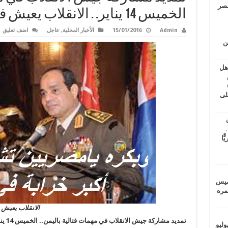
مصر
الخميس 14 يناير. . الانقلاب يعيش في مستنقع الفساد
Admin
15/01/2016
الأخبار المحلية
,
عاجل
اضف تعليق
ين
اهل
طس
عاشات المتأخرة 6
لى
.
يًّا
خميس
 عمره
الانقلاب يعيش
تمديد مشاركة جيش الانقلاب في مهمات قتالية باليمن.. الخميس 14 يناير. . الانقلاب يعيش في مستنقع الفساد
ماراتيين ومآسي للمصريين.. الأربعاء 29 يوليو