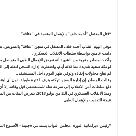
*قتل المعتقل “أحمد خلف” بالإهمال المتعمد في “عتاقة
”
توفى اليوم الشاب أحمد خلف المعتقل في سجن “عتاقة” بالسويس، نتيجة
دامت عامين بواسطة سلطات الانقلاب العسكري
.
وأكدت مصادر مقربة من الشهيد أنه تعرض للإهمال الطبي المتواصل م
لوعكة صحية شديدة منذ ثلاثة أيام، واضطرت إدارة السجن لنقله إلى ا
لم تفلح محاولات إنقاذه وتوفي ظهر اليوم داخل المستشفى
.
وقالت المصادر إن إدارة السجن تركته ينزف لفترة طويلة، دون أي اهتما
دفع سلطات أمن الانقلاب إلى سرعة نقله للمستشفى قبل وفاته، إلا أن
ومنذ الانقلاب العسكري في الـ3 من يو
نتيجة التعذيب والإهمال الطبي
.
*رئيس «برلمانية النور»: مجلس النواب يستدعي «جنينة» الأسبوع الم