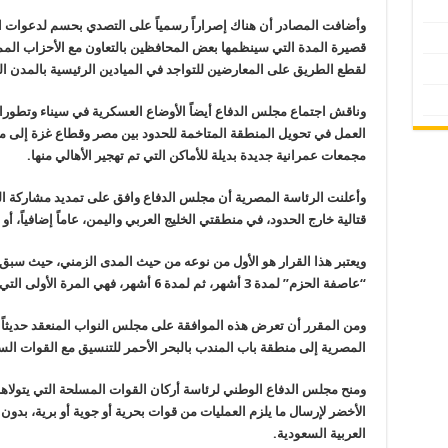
وأضافت المصادر أن هناك إصراراً رسمياً على التصدي بحسم لدعوات الت
قصيرة المدة التي سينظمها بعض المحافظين بالتعاون مع الأحزاب المم
لقطع الطريق على المعارضين للتواجد في الميادين الرئيسية بالمدن ا
وناقش اجتماع مجلس الدفاع أيضاً الأوضاع العسكرية في سيناء وتطورات
العمل في تحويل المنطقة المتاخمة للحدود بين مصر وقطاع غزة إلى مزا
مجمعات عمرانية جديدة بديلة للأماكن التي تم تهجير الأهالي منها
.
وأعلنت الرئاسة المصرية أن مجلس الدفاع وافق على تمديد مشاركة ا
قتالية خارج الحدود، في منطقتي الخليج العربي واليمن، عاماً إضافياً، أو
ويعتبر هذا القرار هو الأول من نوعه من حيث المدى الزمني، حيث سب
“عاصفة الحزم” لمدة 3 أشهر، ثم لمدة 6 أشهر، فهي المرة الأولى التي يتم فيها التمديد بواقع عام كامل
ومن المقرر أن تعرض هذه الموافقة على مجلس النواب المنعقد حديثاً لي
المصرية إلى منطقة باب المندب بالبحر الأحمر للتنسيق مع القوات الس
ومنح مجلس الدفاع الوطني لرئاسة أركان القوات المسلحة التي يتولا
الأخضر لإرسال ما يلزم العمليات من قوات بحرية أو جوية أو برية، بدون قي
العربية السعودية
.