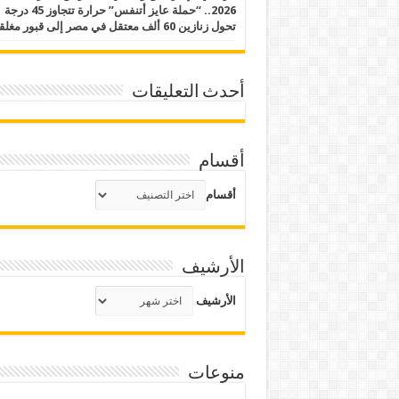
2026.. “حملة عايز أتنفس” حرارة تتجاوز 45 درجة
تحول زنازين 60 ألف معتقل في مصر إلى قبور مغلقة
أحدث التعليقات
أقسام
أقسام
الأرشيف
الأرشيف
منوعات