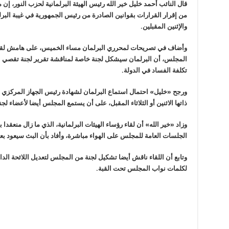
قال النائب أحمد خليل خير الله رئيس الهيئة البرلمانية لحزب النور، إن 
من إقرار القرارات بقوانين الصادرة من رئيس الجمهورية في غيبة البرلم
والإثنين المقبلين
.
وأضاف في تصريحات لمحرري البرلمان مساء الخميس، على هامش لقاءه
المجلس، أن البرلمان سيشكل لجنة خاصة لمناقشة تقرير لجنة تقصي ا
تكلفة الفساد في الدولة
.
ورجح «خليل» احتمال استماع البرلمان لشهادة رئيس الجهاز المركزي
ذاتها الاثنين أو الثلاثاء المقبل، على أن يستمع المجلس أيضا لأعضاء 
وزاد «خير الله» أن لقاء رؤساء الهيئات البرلمانية، الذي ما زال منعق
الجلسات العامة للمجلس على الهواء مباشرة، وأفاد بأن البث سيعود 
وتابع أن اللقاء ناقش أيضا تشكيل لجنة من المجلس لتعديل اللائحة الدا
لكلمات نواب المجلس تحت القبة
.