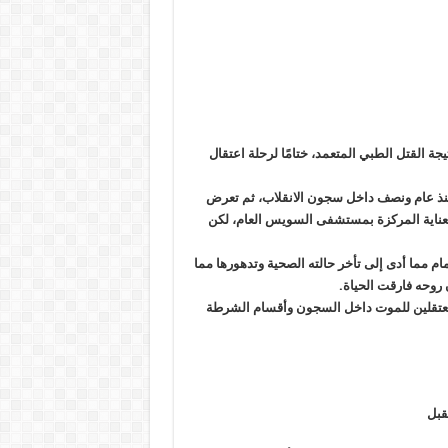
 القتل الطبي المتعمد، ختامًا لرحلة اعتقال
نذ عام ونصف داخل سجون الانقلاب، ثم تعرض
لعناية المركزة بمستشفى السويس العام، لكن
م مما أدى إلى تأخر حالته الصحية وتدهورها مما
 روحه فارقت الحياة
.
ليو 2013، يتعرض المئات من المعتقلين للموت داخل السجون وأقسام الشرطة
قبل