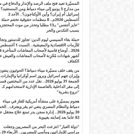
المسيّرة تعيد فتح ملف الرصد والإنذار والدفاع في 
من مدارج 5 يونيو إلى ميناء دمياط ومن المستفيد؟
إسرائيل أم إيران؟ وأين الأوكتاجون؟.. الأحد 2
أغسطس 2026م.. 8 منظمات حقوقية تختتم حملة
“عايز أتنفس” بـ13 مطلبا وتحذر من موت المحتجز
بسبب التكدس والحر
حملة بقاء السيسي ليوم الدين: تجاوز للدستور وتج
للأزمات الاقتصادية والمعيشية.. السبت 1 أغس
2026.. أوضاع قاسية لأصحاب الم
أشهر شهادات مُحْزِنة لأصحاب المعاشات والعيش ع
الكفاف
من يقف خلف مسيّرة ميناء دمياط؟ الحوثيون ينفون
وإيران تتهم اسرائيل وبروز اسم أوكرانيا والإمارات.
الجمعة 31 يوليو 2026.. نقل عدد من المختفين قسر
إلى مقر الداخلية بالعاصمة الإدارية لاستخدامهم كـ
“دروع بشرية”
هجوم بمسيّرة على منشأة أمريكية للغاز في ميناء
دمياط والنظام المصري ينفي ثم يقر ويعترف.. ال
30 يوليو 2026.. إدارة سجن بدر تمنع علاج معتقل
82 عاما بعد إصابته بغيبوبة
“دولة العبار” انتزعت البحر من المصريين وجعلت
مراسي للإ