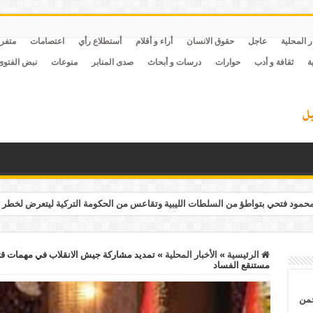
ر المحلية
عاجل
حقوق الانسان
أراء و أقلام
أستطلاع رأي
اعتصامات
متفر
ة
ثقافة و أدب
حوارات
درسات و أبحاث
صدى المنابر
منوعات
نبض الفتوى
مود فتحي بتواطؤ من السلطات الليبية وتقاعس من الحكومة التركية ليتعرض لخطر 
الرئيسية
»
الأخبار المحلية
»
مستنقع الفساد
حمن