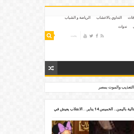
قات
التداوي بالاعشاب
الرياضة و الشباب
ندوات
التعذيب والموت بمصر
تمديد مشاركة جيش الانقلاب في مهمات قتالية باليمن.. الخميس 14 يناير. . الانقلاب يعيش في