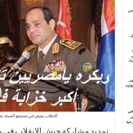
يتس
ل
ي
أغسطس 2026.. حصاد
قد
اثاء
 في
الانقلاب يعيش في مستنقع الفساد ي
لسويس
وابع مرعبة
تمديد مشاركة جيش الانقلاب في مهم