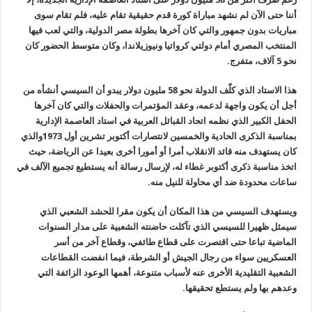
أننا حتى الآن لم نشهد مباراة كورة قدم حقيقية تقام عليه، فلم تقام سوى
مباريات بدون جمهور والتي كان آخرها بطولة مصر الدولية، والتي لعب فيها
المنتخب المصري أمام دولتي كرواتيا ونيوزيلاندا، وكان متوسط الحضور كان
نحو 5 آلاف، متفرج.
هذا الاستاد الذي كلّف الدولة نحو 58 مليون دولار يبدو أن السيسي أنشأه من
أجل أن يكون واجهة لدعمه، وعقد المؤتمرات والحفلات والتي كان آخرها
الحفل الكبير الذي نظمه اتحاد القبائل العربية في استاد العاصمة الإدارية
بمناسبة الذكرى الحادية والخمسين لانتصارات أكتوبر تشرين أول 1973والذي
كان يستهدف منه قائد الانقلاب أمرا أو أمورا أخرى بعيدا عن الرياضة، حيث
اتخذ مناسبة ذكرى أكتوبر غطاء له، لإرسال رسالة أنه يستطيع تجميع الآلف في
ساعات محدودة ضد أي محاولة للنيل منه.
ويستهدف السيسي من هذا المكان أن يكون مقرا للحشد الشعبي الذي
سيمثل ظهيرا للسيسي الذي تآكلت حاضنته الشعبية على مدار السنوات
الماضية تباعا حتى اقتصرت على قطاع طائفي، وقطاع آخر من أسر
العسكريين سواء من رجال الجيش أو الشرطة، فيما انفضت القطاعات
الشعبية التقليدية الأخرى عنه لأسباب متنوعة، أهمها الوعود الزائفة التي
وعدهم بها ولم يستطع تحقيقها.