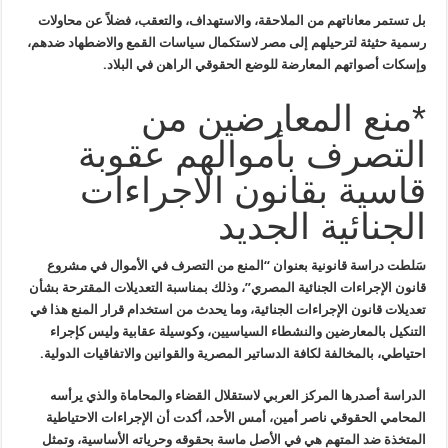
بل تستمر معاناتهم من الملاحقة، والاستهداف، والتعقب، فضلاً عن محاولات
رسمية حثيثة لترحيلهم إلى مصر لاستكمال سياسات القمع والاضطهاد ضدهم،
وإسكات أصواتهم المعارضة للوضع الحقوقي الراهن في البلاد.
*منع المعارضين من
التصرف بأموالهم عقوبة
قاسية بقانون الاجراءات
الجنائية الجديد
سَلطت دراسة قانونية بعنوان “المنع من التصرف في الأموال في مشروع
قانون الإجراءات الجنائية المصري”، وذلك بمناسبة التعديلات المقترحة بشأن
تعديلات قانون الإجراءات الجنائية، وما يحدث من استخدام قرار المنع هذا في
التنكيل بالمعارضين والنشطاء السياسيين، وكوسيلة عقابية وليس كإجراء
احتياطي، بالمخالفة لكافة الدساتير المصرية والقوانين والاتفاقيات الدولية.
الدراسة أصدرها المركز العربي لاستقلال القضاء والمحاماة والذي يرأسه
المحامي الحقوقي ناصر أمين، أمس الأحد، أكدت أن الإجراءات الاحتياطية
المتخذة ضد المتهم هي في الأصل ماسة بحقوقه وحرياته الأساسية، وتمثل