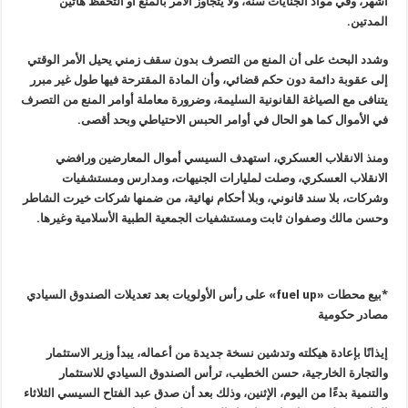
أشهر، وفي مواد الجنايات سنة، ولا يتجاوز الأمر بالمنع أو التحفظ هاتين
المدتين.
وشدد البحث على أن المنع من التصرف بدون سقف زمني يحيل الأمر الوقتي
إلى عقوبة دائمة دون حكم قضائي، وأن المادة المقترحة فيها طول غير مبرر
يتنافى مع الصياغة القانونية السليمة، وضرورة معاملة أوامر المنع من التصرف
في الأموال كما هو الحال في أوامر الحبس الاحتياطي وبحد أقصى.
ومنذ الانقلاب العسكري، استهدف السيسي أموال المعارضين ورافضي
الانقلاب العسكري، وصلت لمليارات الجنيهات، ومدارس ومستشفيات
وشركات، بلا سند قانوني، وبلا أحكام نهائية، من ضمنها شركات خيرت الشاطر
وحسن مالك وصفوان ثابت ومستشفيات الجمعية الطبية الأسلامية وغيرها.
*
بيع محطات
«fuel up»
على رأس الأولويات
بعد تعديلات الصندوق السيادي
مصادر حكومية
إيذانًا بإعادة هيكلته وتدشين نسخة جديدة من أعماله، يبدأ وزير الاستثمار
والتجارة الخارجية، حسن الخطيب، ترأس الصندوق السيادي للاستثمار
والتنمية بدءًا من اليوم، الإثنين، وذلك بعد أن صدق عبد الفتاح السيسي الثلاثاء