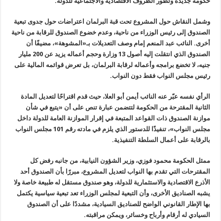
حكومة جديدة وتطور الظروف الاقتصادية والاجتماعية للدولة.
وشمل النقاش حول المشروع تحت قبة البرلمان اعتراضات حول جدوى تبعية
الصندوق إلى رئيس الوزراء من ناحية، وعدم خضوع الصندوق للرقابة من ناحية
أخرى. النائب عبد المنعم إمام وصف التعديلات بـ«المشوهة»، مضيفًا أن
الصندوق الذي انتقلت إليه أصول 13 وزارة وحجم أعماله يزيد عن 200 مليار
جنيه، لا تخضع برامجه وأعماله لرقابة البرلمان، بل تعرض قوائمه المالية على
رئيس مجلس النواب فقط دون النواب.
الرأي نفسه عبّر عنه النائب أيمن أبو العلا، حيث قدم اقتراحًا لتعديل المادة
الثانية المقترحة من الحكومة لتتضمن عبارة تنص على أن «يتبع في شأن
موازنة الصندوق ذات القواعد المتبعة في إقرار الموازنة العامة للدولة داخل
مجلس النواب»، تنفيذًا للدستور الذي يلزم في مادته رقم 101 مجلس النواب
بالرقابة على أعمال السلطة التنفيذية.
ممثل الحكومة محمود فوزي، وزير الشؤون النيابية، من جانبه رفض كل
المقترحات التي تقدم بها النواب لتعديل المشروع، مبررًا بأن الصندوق أحد
الأذرع الاقتصادية والاستثمارية للدولة، وهو صندوق مستقل له طبيعة خاصة ولا
يشبه الصناديق الأخرى، وأن التبعية لمجلس الوزراء تعد تبعية سياسية يكتمل
بها الإطار القانوني الواضح للصناديق السيادية، مشددًا على أن الصندوق
السيادي له أرقام وأرباح وخسائر، ويمكن مراقبته.