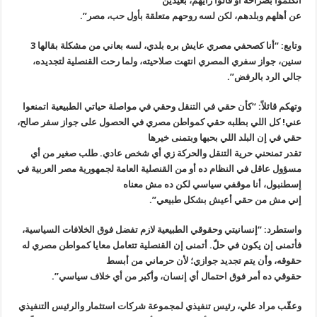
اتكلموا بصراحة أو قالوا رأيهم، بعيدين
عن أهلهم وبلدهم، لكن لسه روحهم متعلقة بأول حب، مصر”.
وتابع: “أنا كصحفي مصري عايش بره بلدي، لسه بعاني من مشكلة بقالها 3
سنين، جواز سفري المصري انتهت صلاحيته، ولما رحت القنصلية لتجديده،
جالي الرد بالرفض”.
وتهكم قائلاً: “كأن حقي في التنقل وحقي في مواصلة حياتي الطبيعية اتمنعوا
عني! كل اللي بطلبه حقي كمواطن مصري في الحصول على جواز سفر صالح،
حقي في إن البلد اللي بحبها وبتمنى خيرها
تقدر تمنحني حرية التنقل والحركة زي أي شخص عادي. طلب صغير من أي
مسؤول عاقل في النظام ده أو من القنصلية العامة لجمهورية مصر العربية في
إسطنبول، أنا موقفي سياسي لكن ده مش معناه
إني مش من حقي أعيش بشكل طبيعي”.
واستطرد: “إنسانيتي وحقوقي الطبيعية لازم تفضل فوق الخلافات السياسية،
فأتمنى إن يكون في حلّ. أتمنى إن القنصلية تتعامل معايا كمواطن مصري له
حقوقه، وأن يتم تجديد جوازي؛ لأن حرماني من أبسط
حقوقي ده أمر فوق احتمال أي إنسان، وأكبر من أي خلاف سياسي”.
وعقّب مراد علي، رئيس تنفيذي لمجموعة شركات استثمار والرئيس التنفيذي