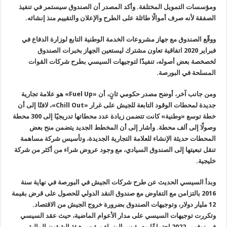
ومؤسسات التمويل المختلفة. وأكد المصدر أن الصندوق سيستمر في تنفيذ
الصفقة لأنه صرف أموالًا طائلة على الطرح والإعلان والتقييم منذ إنشائه.
ووقّع الصندوق مع جهاز مشروعات الخدمة الوطنية التابع لوزارة الدفاع في
فبراير 2020 اتفاقية تعاون مشترك ليستعين الجهاز بخبرات الصندوق
لخصخصة بعض أصوله، تنفيذًا لتوجيهات السيسي بطرح شركات القوات
المسلحة في البورصة.
ومن جانب آخر، أوضح مصدر حكومي ثانٍ، أن «
Fuel Up
» هو علامة تجارية
جديدة لمحطات الوقود التابعة للجيش على غرار «
Chill Out
»، لافتًا إلى أن
خطة توسع «وطنية» كانت تتضمن زيادة عدد محطاتها تدريجيًا إلى 300 محطة
وصولًا إلى ألف محطة. وأشار إلى أن المخطط الجديد يتضمن منح بعض
المحطات حديثة الإنشاء للعلامة التجارية الجديدة، وتأسيس شركة مساهمة
تنقل تبعيتها إلى الصندوق السيادي، مع وجود عروض شراء من أكثر من شركة
خليجية.
وبدأ السيسي الحديث عن طرح شركات الجيش في البورصة في نهاية سنة
2016 بالتزامن مع التفاوض مع صندوق النقد الدولي للحصول على قرض بقيمة
12 مليار دولار، وتوجيهات الصندوق بضرورة خروج الجيش من الاقتصاد.
وتكررت توجيهات السيسي على مدار الأعوام الماضية، حيث عقد السيسي
في نوفمبر 2022 اجتماعًا مع رئيس الوزراء ورئيس هيئة الشؤون المالية