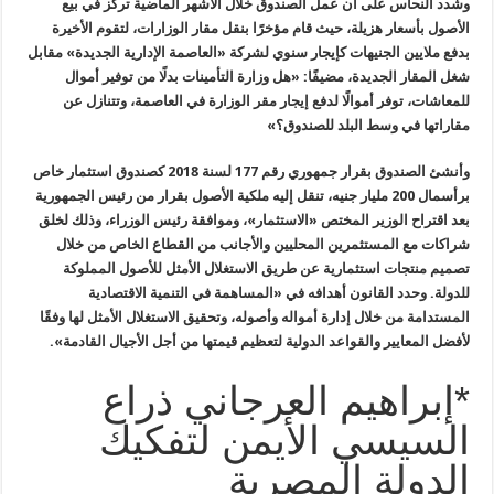
وشدد النحاس على أن عمل الصندوق خلال الأشهر الماضية تركز في بيع
الأصول بأسعار هزيلة، حيث قام مؤخرًا بنقل مقار الوزارات، لتقوم الأخيرة
بدفع ملايين الجنيهات كإيجار سنوي لشركة «العاصمة الإدارية الجديدة» مقابل
شغل المقار الجديدة، مضيفًا: «هل وزارة التأمينات بدلًا من توفير أموال
للمعاشات، توفر أموالًا لدفع إيجار مقر الوزارة في العاصمة، وتتنازل عن
مقاراتها في وسط البلد للصندوق؟»
وأنشئ الصندوق بقرار جمهوري رقم 177 لسنة 2018 كصندوق استثمار خاص
برأسمال 200 مليار جنيه، تنقل إليه ملكية الأصول بقرار من رئيس الجمهورية
بعد اقتراح الوزير المختص «الاستثمار»، وموافقة رئيس الوزراء، وذلك لخلق
شراكات مع المستثمرين المحليين والأجانب من القطاع الخاص من خلال
تصميم منتجات استثمارية عن طريق الاستغلال الأمثل للأصول المملوكة
للدولة. وحدد القانون أهدافه في «المساهمة في التنمية الاقتصادية
المستدامة من خلال إدارة أمواله وأصوله، وتحقيق الاستغلال الأمثل لها وفقًا
لأفضل المعايير والقواعد الدولية لتعظيم قيمتها من أجل الأجيال القادمة».
*إبراهيم العرجاني ذراع
السيسي الأيمن لتفكيك
الدولة المصرية