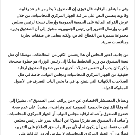
وفي ما يتعلق بالرقابة، قال فوزي إن الصندوق لا يخلو من قواعد رقابية،
وقانونه يتضمن النص على مراقبة الجهاز المركزي للمحاسبات، من خلال
عرض القوائم المالية على الجمعية العمومية وإرسال نسخة لرئيس مجلس
النواب وإرسال التقرير إلى رئيس الجمهورية، مشيرًا إلى أن الصندوق يديره
مجموعة متميزة من القطاع الخاص، ولكنه يتعامل في صفقات تجارية
ومنافسات سرية.
من جانبه، اعتبر النحاس أن هذا يتضمن الكثير من المغالطات، موضحًا أن نقل
تبعية الصندوق من وزير التخطيط سابقًا إلى رئيس الوزراء هو خطوة صحيحة،
ولكن كان يجب أن تتضمن تعديلات أخرى تضمن خضوع الصندوق لرقابة
حقيقية من الجهاز المركزي للمحاسبات ومجلس النواب، خاصة في ظل
الصلاحيات اللانهائية التي يتمتع بها في ما يخص آليات التصرف في الأصول
المملوكة للدولة.
وتساءل المستشار الاقتصادي عن «من يراقب عمل الصندوق؟»، مشيرًا إلى
أنه وفقًا للقانون «الجمعية العمومية تدير وتراقب»، مشددًا على عدم صحة
خضوع الصندوق وأعماله لرقابة مجلس النواب أو الجهاز المركزي للمحاسبات.
وأضاف أن الصندوق يعد تقريرًا سنويًا عن أعماله يمرر على رئيس مجلس
النواب فقط، دون أن يكون له أو لأي من النواب حق الاطلاع على التقرير،
فضلًا عن أن الجهاز المركزي للمحاسبات لا يمارس أي دور للرقابة على