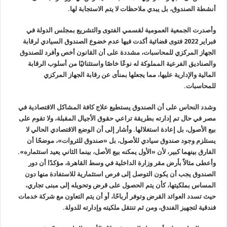
أنشطة الصندوق، بل يبدي ملاحظات لا يتم الاستجابة لها.
وأصدرت الجمعية العمومية لقسمي الفتوى والتشريع بمجلس الدولة في
فبراير 2022 فتوى قضائية أكدت فيها عدم خضوع الصندوق السيادي لرقابة
الجهاز المركزي للمحاسبات، مشددة على أن القانون أخص وأفرد للصندوق
والصناديق الفرعية المملوكة له نوعًا خاصًا واستثنائيًا من أسلوب الرقابة
المالية والإدارية عليها، مما يجعلها بمنأى عن رقابة الجهاز المركزي
للمحاسبات.
وشدد النحاس على أن الصندوق يستطيع علاج كافة المشاكل الاقتصادية في
مصر في حال تم إدارته بطريقة تراعي حقوق الأجيال المقبلة، ولا تقوم على
بيع الأصول، بل إعادة استغلالها. وأشار إلى أن الوضع الاقتصادي الحالي لا
يستلزم وجود صندوق سيادي للأصول، بل «صندوق للثروات»، موضحًا أن
الفارق بينهما كبير، لأن «الأول يمكنه بيع الأصل، بينما الثاني يعيد استثماره».
وأعطى مثالاً بأرض مقر وزارة الداخلية في وسط القاهرة، مؤكدًا أن دور
الصندوق يجب أن يكون التوصل إلى فرص استثمارية للاستفادة منها دون
المساس بملكيتها، كأن يتم الحصول على قرض وتحويله إلى مبنى تجاري،
حيث تسدد العوائد القرض وتوفر أرباحًا، أو أن يتم التعاون مع شركة خدمات
فندقية لتجهيز الفندق، ومن ثم تنتقل ملكيته وإدارته للدولة.