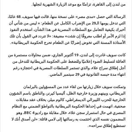
من لندن إلى القاهرة، تزامنًا مع موعد الزيارة الشهرية لنجلها.
الرسالة التي حصل «مدى مصر» على نسخة منها، قالت فيها سويف، 68 عامًا،
التي تدخل يومها الـ29 من الإضراب الكامل عن الطعام: « ليس من شأني أن
أخبرك بكيفية التعامل مع السلطات المصرية في هذا الشأن، استخدم النفوذ
إذا لزم الأمر أو اطلب معروفًا إن شئت» مضيفة: «لا تتردد في القول بأن تلك
الأستاذة المسنة التي تخوض إضرابًا عن الطعام تحرج الحكومة البريطانية».
كانت سويف غادرت إلى لندن، 19 أكتوبر الجاري، ضمن محاولات مستمرة من
العائلة لتسليط الضوء إعلاميًا وللضغط على الحكومة البريطانية للتدخل من
أجل إطلاق سراح علاء، والذي تستمر السلطات المصرية في احتجازه رغم
انتهاء مدة حبسه القانونية في 29 سبتمبر الماضي.
وتمكنت سويف خلال زيارتها من لقاء عدد من المسؤولين بالبرلمان
البريطاني، وبينهم وزيرة خارجية الظل، أليسيا كيرنر، والناطق باسم الشؤون
الخارجية للحزب الليبرالي الديمقراطي، كالوم ميلر، بخلاف عقد مقابلات
صحفية، اتهمت في إحداها الحكومة البريطانية بالتواطؤ الضمني مع النظام
المصري في حال استمرار سجن علاء، خلال مقابلة مع راديو
BBC 4
، وهو
المضمون نفسه الذي اختتمت به رسالتها إلى لامي قائلة: «لن أصدق أنك لا
تستطيع إطلاق سراحه».