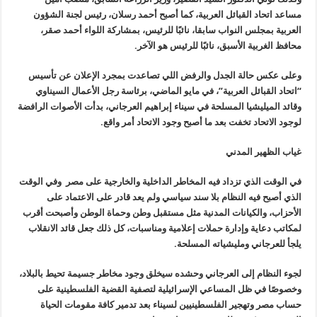
مساعد اتحاد القبائل العربية، كما أصبح أحمد رسلان، رئيس لجنة الشؤون
العربية بمجلس النواب سابقا، نائبًا للرئيس، بمشاركة اللواء أحمد صقر،
محافظ الغربية الأسبق، نائبًا للرئيس هو الآخر.
وعلى عكس حالة الجدل والرفض اللي تصاعدت بمجرد الإعلان عن تأسيس
“اتحاد القبائل العربية”، في مايو الماضي، برئاسة رجل الأعمال السيناوي
وقائد الميليشيا المسلحة في سيناء إبراهيم العرجاني، بدأت الأصوات الرافضة
لوجود الاتحاد تخفت بعد ما أصبح وجود الاتحاد أمر واقع.
غياب الظهير المدني
في الوقت الذي تزداد فيه المخاطر الداخلية والخارجية على مصر وفي الوقت
الذي أصبح فيه النظام بلا سند سياسي ولم يعد قادر على الاعتماد على
الأحزاب، والكيانات المدنية مثل مستقبل وطن وحماة الوطن وأصبحت أقرب
لمكاتب دعاية وإدارة حملات إعلامية ومناسبات، كل ذلك جعل قائد الانقلاب
يلجأ للعرجاني ومليشياته المسلحة.
لجوء النظام إلى العرجاني وحشده سيخلق وجود مخاطر جسيمة تحيط بالبلاد،
وخصوصًا في ظل المساعي الإسرائيلية لتصفية القضية الفلسطينية على
حساب مصر وتهجير الفلسطينيين لسيناء بعد تدمير كافة مقومات الحياة