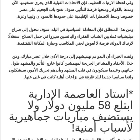
وفي لحظة الارتباك العظيم، فإن الاتحادات القبلية الذي يجري تضخيمها الآن
ومدها بالكوادر ومنحها فرصة للتأثير، سوف تفتح باب الجحيم على مصر
خصوصا وسط الاضطرابات الإقليمية على حدودها كالسودان وليبيا وغزة.
ومن هذا المنطلق فإن المعادلة السياسية في البلد، سوف تتحول إلى صراع
ميليشيات فملايين الشباب الفقراء واليائسين سيروا في حمل السلاح استغلالًا
لارتباك الدولة، فرصة لا تُعوض لجني المكاسب وحيازة المكانة المُفتقدة.
ولفت الخبراء أن البدو تم تهميشهم إلى درجة الأذى خلال عصر مبارك، ومن
خلال الأحقاد والمشاعر الجريحة لمهمشين كانوا خارج التأثير والمشهد طول
حياتهم، وعندما سيكونون في قلب المشهد وبأيدهم تحريك الأمور، سيشكلون
واقعا سياسيا جديدا لبلد غارقة في نزاعات أهلية كانت في غنى عنها.
*استاد العاصمة الإدارية
ابتلع 58 مليون دولار ولا
يستضيف مباريات جماهيرية
لأسباب أمنية!
رغم صرف أكثر من 58 مليون دولار على استاد العاصمة الإدارية الجديدة، إلا