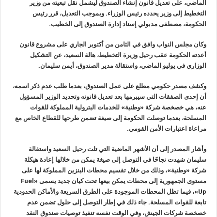
الماضي، على تعديل قانون إنشاء الصندوق ليشمل نقل تبعيته من وزير
التخطيط إلى وزير يحدده رئيس الوزراء. وبموجب التعديل، قرر رئيس
الحكومة، مصطفى مدبولي إسناد إدارة الصندوق إلى الخطيب.
وكان مجلس النواب وافق في الثامن من أكتوبر الجاري على مشروع قانون
أعدته الحكومة عقب رحيل وزيرة التخطيط، هالة السعيد، عن التشكيل
الوزاري في يوليو الماضي، واستقالة مدير الصندوق، أيمن سليمان.
وكشف مصدر حكومي مطلع على عمل الصندوق، بعدما طلب عدم ذكر اسمه،
أن إحدى الصفقات التي سيبرمها بعد تعديل قانونه وتحديد الوزير المسؤول
عنه، هي خصخصة شركة «وطنية» للخدمات البترولية المملوكة للقوات
المسلحة، بعدما توصلت الحكومة إلى صيغة تضمن طرحها للقطاع الخاص مع
مراعاة اعتبارات الأمن القومي.
وأشار المصدر إلى أن الأشهر الماضية التي تلت رحيل السعيد واستقالة
سليمان شهدت نجاحًا في التوصل إلى صيغة يمكن من خلالها إعادة هيكلة
شركة «وطنية»، وذلك من خلال تقسيم محطات البنزين المملوكة لها على
مستوى الجمهورية إلى محطات يمكن بيعها تحت كيان جديد يسمى «
Fuel
Up
»، فيما تظل المحطات الموجودة على الطرق السريعة والأماكن الحدودية
تابعة للقوات المسلحة. جاء ذلك في إطار التوصل إلى حلول تضمن عدم
خصخصة شركات الجيش، وفي الوقت نفسه تنفيذ توصيات صندوق النقد