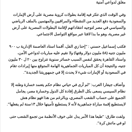
مغلق لدواعي أمنية
وفي الوقت الذي تتكر فيه إقامة بطولات كروية مصرية على أرض الإمارات
والسعودية دفع العديد من النشطاء والمراقبين والمهتمين بالملف الرياضي
والسياسي في مصر لتوجيه انتقاداتهم لإقامة البطولات المصرية على أرض
غير مصرية، وهو ما بدا لافتا عبر مواقع التواصل الاجتماعي.
فكتب إسماعيل حسني : “إحنا زي الفل، أقمنا استاد العاصمة الإدارية ب ٩٠٠
مليون جنيه (٥٨ مليون دولار وقتها) ولا نقيم عليه مباريات لدواعي الأمن،
واستاد القاهرة يحقق لنفس السبب خسائر سنوية تتراوح بين ٢٠ ل ٣٠ مليون
جنيه، والنتيجة أن كل المباريات الجماهيرية الهامة المتوقع منها إيرادات تقام
في السعودية أو الإمارات شيء لا يحدث إلا في جمهوريتنا الجديدة”.
وأضاف جيفارا العرب: “لم أرى في حياتي نظام حكم يتعمد خسارة وطنه إلا
نظام السيسي يسعى بكل الطرق إفادة كل الدول وخسارة مصر، يجامل
الجميع على حساب الشعب المصري، وبالرغم من هذا فهو نظام هش
لايستطيع إقمة مباراة جماهيرية لأنه لا يستطيع تأمينها خلال ١٣سنة لم يفعلها”.
ولفت طارق: “طبعا هذا الأمر يدل على خوف الأنظمة من تجمع الشعب حتى
لو في ماتش كرة”.