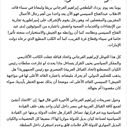
يوما بعد يوم يزداد البلطجي إبراهيم العرجاني بريقا ولمعانا في سماء قائد،
الانقلاب عبدالفتاح السيسي فهو الآن يعد واحدا من أهم رجال الأعمال
المقربين والمفضلين له، وهو رجل يقوم بالإشراف على إمبراطورية تجارية
من الإنشاءات والخدمات الصحية وانتعش باعتباره من الموثوقين لدى عبد
الفتاح السيسي ونظامه، كما أن روابطه مع الجيش والاستخبارات منحته تأثيرا
خاصا في سيناء وقطاع غزة القريب، كما أنه الكلب المطيع الذي ترعاه دولت
الإمارات.
كل هذا التوغل لإبراهيم العرجاني واتحاد قبائلة جعلت الكاتب الأكاديمي
والمفكر السياسي يحيى القزاز يتساءل ماذا يحدث لو تنازعت سلطات رئيس
الكيان المصطنع (اتحاد القبائل العربية) العنصري مع رئيس الجمهورية؟ هل
يذهب للتحكيم الدولي، أم يحرك مليشاته باعتباره القائد الأعلى لها في مواجهة
الجيش؟ السيسي القائد الأعلى له، موضحا أن بذلك نصنع الخطر بأيدينا، سواء
كان مقصودا أم بجهالة.
وحول تصريحات إبراهيم العرجاني الأخيرة التي قال فيها: إن “الاتحاد أنشئ
لجمع كافة القبائل العربية في مصر داخل كيان واحد يقف خلف القيادة
السياسية ويدعم قرارتها، تساءل القزاز هل تخلت الدولة برمتها عن القيادة
السياسية لصناعة كيان بديل للدولة موازيا لها؟!، مضيفا كل التحصينات والكيان
البديل الموازي للدولة الأم علامات قلق وعدم استقرار داخل السلطة.