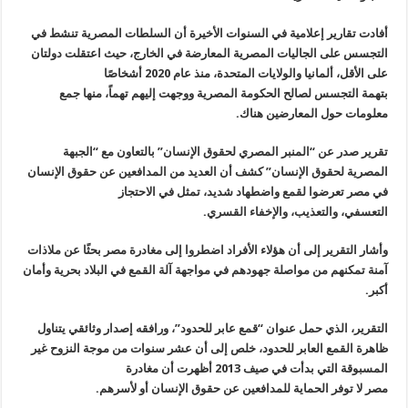
أفادت تقارير إعلامية في السنوات الأخيرة أن السلطات المصرية تنشط في
التجسس على الجاليات المصرية المعارضة في الخارج، حيث اعتقلت دولتان
على الأقل، ألمانيا والولايات المتحدة، منذ عام 2020 أشخاصًا
بتهمة التجسس لصالح الحكومة المصرية ووجهت إليهم تهماً، منها جمع
معلومات حول المعارضين هناك.
تقرير صدر عن “المنبر المصري لحقوق الإنسان” بالتعاون مع “الجبهة
المصرية لحقوق الإنسان” كشف أن العديد من المدافعين عن حقوق الإنسان
في مصر تعرضوا لقمع واضطهاد شديد، تمثل في الاحتجاز
التعسفي، والتعذيب، والإخفاء القسري.
وأشار التقرير إلى أن هؤلاء الأفراد اضطروا إلى مغادرة مصر بحثًا عن ملاذات
آمنة تمكنهم من مواصلة جهودهم في مواجهة آلة القمع في البلاد بحرية وأمان
أكبر.
التقرير، الذي حمل عنوان “قمع عابر للحدود”، ورافقه إصدار وثائقي يتناول
ظاهرة القمع العابر للحدود، خلص إلى أن عشر سنوات من موجة النزوح غير
المسبوقة التي بدأت في صيف 2013 أظهرت أن مغادرة
مصر لا توفر الحماية للمدافعين عن حقوق الإنسان أو لأسرهم.