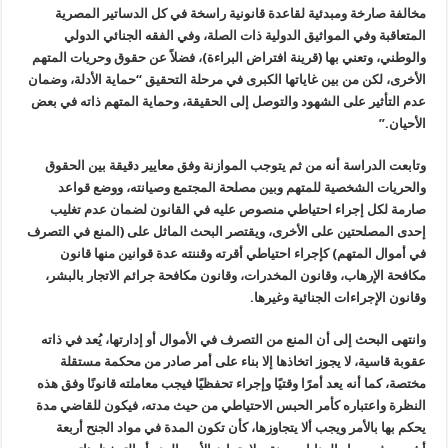
مخالفة صارخة ومبدئية لقاعدة قانونية راسخة في كل الدساتير المصرية
المتعاقبة وفي المواثيق الدولية ذات الصلة، وفي الفقه الجنائي الدولي
والوطني، وتعني بها (قرينة افتراض البراءة)، فضلاً عن حقوق وحريات المتهم
الأخرى، لكن من بين غاياتها الكبرى في مرحلة التحقيق “حماية الأدلة، وضمان
عدم التأثير على الشهود والتوصل إلى الحقيقة، وحماية المتهم ذاته في بعض
الأحيان.”
وتابعت الدراسة أنه من ثم يتوجب الموازنة وفق معايير دقيقة بين الحقوق
والحريات الشخصية للمتهم وبين مصلحة المجتمع وصيانته، ووضع قواعد
صارمة لكل إجراء احتياطي منصوص عليه في القانون لضمان عدم تغليب
إحدى المصلحتين على الأخرى، ويقتصر البحث الماثل على (المنع في التصرف
في أموال المتهم) كإجراء احتياطي أقرته وقننته عدة قوانين منها قانون
مكافحة الإرهاب، وقانون المخدرات، وقانون مكافحة جرائم الاتجار بالبشر،
وقانون الإجراءات الجنائية وغيرها.
وانتهى البحث إلى أن المنع من التصرف في الأموال أو إدارتها، يُعد في ذاته
عقوبة قاسية، لا يجوز اتخاذها إلا بناء على أمر صادر من محكمة مستقلة
مختصة، كما أنه يعد أمرًا وقتيًا وإجراء تحفظيًا فيجب معاملته قانونًا وفق هذه
النظرة واعتباره كأمر الحبس الاحتياطي من حيث مدته، فيكون للقاضي مدة
يحكم بها بالأمر ويجب ألا يتجاوزها، كأن تكون المدة في مواد الجنح أربعة