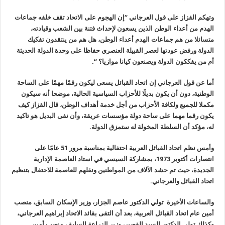
وتهكم القزاز على قول العرجاني “إن الهجوم على الاتحاد تقف خلفه جماعات
الهدم من أعداء الوطن الذين يسعون لإحداث فتنة بين الشعب وقيادته،
متسائلا من هم جماعات الهدم أعداء الوطن، هل هم من ينتقدون تفكيك
الدولة ورفض عودتها لعصر القبيلة العنصري حفاظا على وحدة الدولة الحديثة
أم من يفككون الدولة ويصنعون كيانا موازيا؟ “.
أما عن قول العرجاني إن اتحاد القبائل يسعى ليكون رقمًا مهمًا على الساحة
الوطنية، دون أن يكون بديلًا للأحزاب السياسية الحالية، موضحا أنه سيكون
مكملا للجميع ولكافة الأحزاب من أجل خدمة أهداف الوطن، قال القزاز كيف
يكون رقما مهما على ساحة دولة مؤسسات عريقة، وأن نفى البديل هو تاكيد
له، مؤكد أن السلطة المخولة له ستمزق الدولة.
وأمس نظم اتحاد القبائل العربية احتفالية بمناسبة مرور 51 عامًا على
انتصارات أكتوبر 1973، بمشاركة السيسي في استاد العاصمة الإدارية
الجديدة، حيث تم حشد الآلاف من المواطنين ونقلهم للعاصمة للاحتفال بتنظيم
اتحاد القبائل والعرجاني.
والساعات الأخيرة تولي الدكتور عاصم الجزار، وزير الإسكان السابق، منصب
أمين عام اتحاد القبائل العربية، بعد أن التقى بقائد الاتحاد إبراهيم العرجاني،
وكذلك تولي الدكتور السيد القصير، وزير الزراعة السابق، منصب أمين