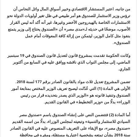
من جانبه، اعتبر المستشار الاقتصادي وخبير أسواق المال وائل النحاس أن
ترؤس وزير الاستثمار للصندوق هو أمر طبيعي في ظل تغير أولويات الدولة نحو
الاستثمارات الخاصة بالهيدروجين الأخضر وغيرها، غير أنه أكد أنه ليس القرار
الأصوب، موضحًا في حديثه لـ«مدى مصر» أن «الصندوق يحتاج إلى وزير يتمتع
بنفوذ مثل كامل الوزير، ليتمكن من إزالة كافة المعوقات أمام عمل
الصندوق».
وكانت الحكومة تقدمت بمشروع قانون لتعديل قانون الصندوق في 19 سبتمبر
الماضي، إلى مجلس النواب الذي ناقشه ووافق عليه في السابع من أكتوبر
الجاري.
تضمن المشروع تعديل ثلاث مواد بالقانون الصادر برقم 177 لسنة 2018.
الأولى هي المادة (1) التي عُدّلت ليصبح تعريف الوزير المختص بمتابعة أمور
الصندوق وتنفيذ قانونه هو «الوزير الذي يصدر بتحديده قرار من رئيس
الوزراء» بدلًا من «وزير التخطيط» في القانون القديم.
أما المادة (2) فتتضمن النص على إنشاء الصندوق باسم «صندوق مصر
السيادي للاستثمار والتنمية» وتبعيته لمجلس الوزراء، بدلًا من اسمه القديم
«صندوق مصر»، مع الإبقاء على التعريف المنصوص عليه في القانون الصادر
سنة 2018 بشأن تمتعه بشخصية اعتبارية مستقلة، ومقره في محافظة