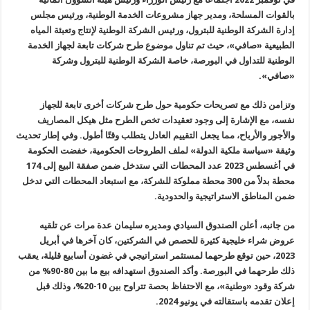
بالقوات المسلحة، ومدير جهاز مشروعات الخدمة الوطنية، ورئيس مجلس
إدارة الشركة الوطنية للبترول، ورئيس الشركة الوطنية لإنتاج وتعبئة المياه
الطبيعية «صافي»، حيث تم تناول موضوع طرح شركات تابعة لجهاز الخدمة
الوطنية للتداول في البورصة، خاصة الشركة الوطنية للبترول وشركة
«صافي».
وتزامن ذلك مع تصريحات حكومية حول طرح شركات أخرى تابعة للجهاز
نفسه، مع الإشارة إلى وجود تعقيدات تخص الطرح مثل هيكل المصاريف
والأجور والأرباح، مما يجعل التقييم العادل يتطلب وقتًا أطول. وفي إطار تحديث
وثيقة «سياسة ملكية الدولة» لملف الطروحات الحكومية، خفضت الحكومة
في أغسطس 2023 عدد المحطات التي ستدخل ضمن صفقة البيع إلى 174
محطة بدلاً من 300 محطة مملوكة للشركة، مع استبعاد المحطات التي تدخل
ضمن المناطق الاستراتيجية والحدودية.
من جانبه، أعلن الصندوق السيادي ومديره سليمان عدة مرات عن تلقيه
عروض شراء خليجية كثيرة للحصص في الشركتين، كان آخرها في أبريل
2023، حين توقع طرحهما لمستثمر استراتيجي في غضون أسابيع قليلة، يعقب
ذلك طرحهما في البورصة. وأكد الصندوق استهدافه بيع ما بين 80-90% من
شركة وقود «وطنية»، مع الاحتفاظ بحصة تتراوح بين 10-20%، وذلك قبل
إعلان تقدمه باستقالته في يونيو 2024.