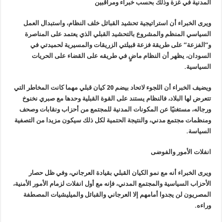
المدنية في غزة وذلك بحسب خبراء ومراقبين
ويرى الخبراء أن استراتيجية تحشيد القبائل خلف النظام، واستبدال العمل
السياسي المنظم والمشروع بالتحشيد القبلي الذي يعتمد على المناصرة
و”الفزعة” على طريقة فزعة قبيلتي الزريقات والمسيرية لحميدتي في
السودان، يظهر أن النظام ماضٍ في طريقه على القضاء على الحريات
السياسية.
ويضيف الخبراء أن اللجوء لاتحاد بيضم 20 كيان قبلي مهما كانت المخاطر التي
تتعرض لها البلاد، فالنظام يستند على القوة القبلية وحدها مع صبري نخنوخ
ورجاله، مستغنيًا عن المكونات المدنية للمجتمع من أحزاب ونقابات وصحف
ومنظمات مجتمع مدني، والنتيجة الحتمية لكل ذلك سيكون مزيدا من التصفية
السياسة.
انفلات الأمور والفوضى
ويرى الخبراء أنه مع نمو الكيان القبلي بقيادة العرجاني، وفي ظل حصار
الأحزاب السياسية والمجتمع المدني، فإنه مع أول انفلات لزمام الأمور الأمنية،
المصريون لن يجدوا أمامهم إلا العرجاني والقبائل والميليشيات المصطفة
وراءه.