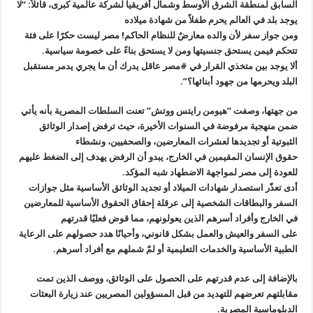
السابق لمنطقة الشرق الأوسط وشمال أفريقيا لشركة عالمية كبرى، قائلاً: “لا
يوجد بلد في العالم يحرم طفلاً من شهادة ميلاده
ومن جواز سفر لأن والده معارضٌ للنظام الحاكم! مصر ليست حكرًا على فئة
تتحكم فيمن يستحق جنسيتها ومن لا يستحق بناءً على خصومة سياسية.
ألا يوجد بين متخذي القرار في #مصر عاقل يدرك أن ما يجري يدمر مستقبل
البلد ويحرمها من جهود أبنائها؟”.
من جهتها، وصفت “هيومن رايتس ووتش” تعنت السلطات المصرية بأنه يأتي
ضمن منهجية مرفوضة في السنوات الأخيرة، حيث ترفض إصدار الوثائق
الثبوتية أو تجديدها لعشرات المعارضين، والصحفيين، ونشطاء
حقوق الإنسان المقيمين في الخارج، يبدو أن الرفض يهدف إلى الضغط عليهم
للعودة إلى مصر لمواجهة الاضطهاد شبه المؤكد.
أدى تعذّر استصدار شهادات الميلاد أو تجديد الوثائق الأساسية مثل جوازات
السفر والبطاقات الشخصية إلى عرقلة إحقاق الحقوق الأساسية للمعارضين
في الخارج وأفراد أسرهم الذين يعولونهم، مما قوض فعليًا قدرتهم
على السفر والعيش والعمل بشكل قانوني، وأحيانًا هدد حصولهم على الرعاية
الطبية الأساسية والخدمات التعليمية أو لمّ شملهم مع أفراد أسرهم.
بالإضافة إلى عدم قدرتهم على الحصول على الوثائق، ووصف الذين تمت
مقابلتهم تعرضهم للتهديد من قبل المسؤولين المصريين عند زيارة البعثات
الدبلوماسية المصرية.