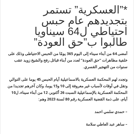
*”العسكرية” تستمر
بتجديدهم عام حبس
احتياطي ل64 سيناويا
طالبوا ب”حق العودة”
أمضى 64 من أبناء سيناء إلى اليوم 365 يومًا من الحبس الاحتياطى وذلك على
خلفية مظاهرات “حق العودة” لعدد من أبناء قبائل رفح والشيخ زويد عقب
سنوات من التهجير القسري.
وتجدد لهم المحكمة العسكرية بالاسماعيلية أيام الحبس 45 يوما على التوالي
وتقل في أوقات لأسباب غير معروفة إلى 10 و15 يوما، وكان آخرهم تجديدا من
المحكمة العسكرية بالإسماعيلية السبت 26 أكتوبر، 12 من أبناء سيناء، ل10
أيام، على ذمة القضية العسكرية رقم 80 لسنة 2023 وهم:
– حمدي سلمي احمد
– ساهر عبد العاطي سلامة