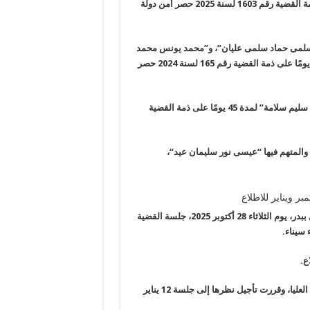
ة
القضية رقم 1603 لسنة 2025 حصر أمن دولة
و”سلمى حماد سلمى عليان”، و”محمد يونس محمد
على ذمة
القضية رقم 165 لسنة 2024 حصر
 سليم سلامة
”
لمدة 45 يومًا
على ذمة
القضية
 والمتهم فيها
“
عيسى نور سليمان عيد
“
،
ر ويناير للاطلاع
ببدر، يوم
الثلاثاء 28 أكتوبر 2025
، جلسة القضية
ء سيناء
.
.
، وقررت
تأجيل نظرها إلى جلسة 12 يناير