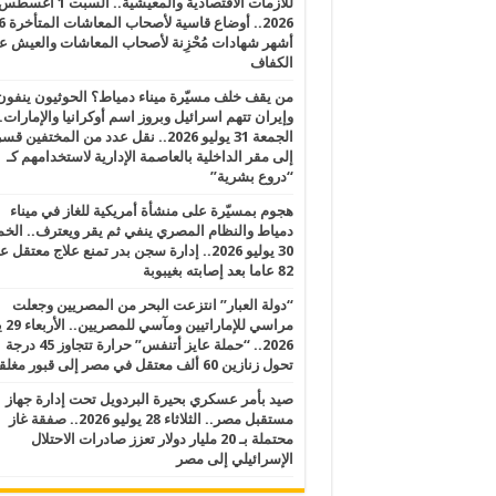
للأزمات الاقتصادية والمعيشية.. السبت 1 أغس
2026.. أوضاع قاسية لأصحاب الم
أشهر شهادات مُحْزِنة لأصحاب المعاشات والعيش ع
الكفاف
من يقف خلف مسيّرة ميناء دمياط؟ الحوثيون ينفون
وإيران تتهم اسرائيل وبروز اسم أوكرانيا والإمارات.
الجمعة 31 يوليو 2026.. نقل عدد من المختفين قسر
إلى مقر الداخلية بالعاصمة الإدارية لاستخدامهم كـ
“دروع بشرية”
هجوم بمسيّرة على منشأة أمريكية للغاز في ميناء
دمياط والنظام المصري ينفي ثم يقر ويعترف.. ال
30 يوليو 2026.. إدارة سجن بدر تمنع علاج معتقل
82 عاما بعد إصابته بغيبوبة
“دولة العبار” انتزعت البحر من المصريين وجعلت
مراسي للإ
2026.. “حملة عايز أتنفس” حرارة تتجاوز 45 درجة
تحول زنازين 60 ألف معتقل في مصر إلى قبور مغلقة
صيد بأمر عسكري بحيرة البردويل تحت إدارة جهاز
مستقبل مصر.. الثلاثاء 28 يوليو 2026.. صفقة غاز
محتملة بـ 20 مليار دولار تعزز صادرات الاحتلال
الإسرائيلي إلى مصر