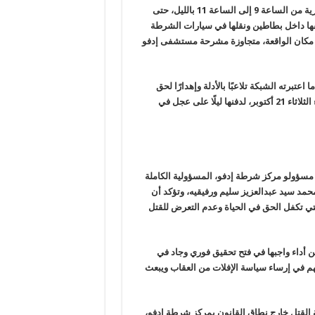
لمدة ساعتين داخل القرية من الساعة 9 إلى الساعة 11 بالليل، حتى
لفها داخل بطاطين
ونقلها في سيارات الشرطة
 مكان الواقعة، متجاوزة مشرحة مستشفى إدفو
ما
اعتبرته الشبكة تلاعبًا بالأدلة وإهدارًا لحق
دفنها ليلًا
على عجل في
 مسؤولو مركز شرطة إدفو، المسؤولية الكاملة
محمد سيد
عبدالعزيز سليم ورفيقيه، وتؤكد أن
لتي تكفل الحق في الحياة وعدم التعرض
للقتل
عن أداء واجبها في فتح تحقيق فوري وجاد في
هم في
إرساء سياسة الإفلات من العقاب ويبعث
لقتل خارج نطاق القانون بمركز شرطة إدفو،