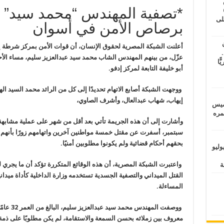
طس
*تصفية المهندس “محمد سيد” 
عاشات المتأخرة 6
لى
برصاص الأمن في أسوان
أعلنت الشبكة المصرية لحقوق الإنسان، أن
قوات الأمن بمركز شرطة إ
.
عزّل، من
بينهم المهندس الشاب محمد سيد عبدالعزيز سليم، مساء الأ
يًّا
أبو خليفة التابعة لمركز إدفو
.
ووجهت الشبكة أصابع الاتهام تحديدًا إلى
كل من الرائد محمد السيد الها
إيهاب، شهاب عبدالعال، وأشرف الصاوي،
خميس
 عمره
وأشارت إلى أن هذه الجريمة تأتي بعد أقل
من شهر على عملية مشابهة نف
سبتمبر، أسفرت عن مقتل خمسة مواطنين آخرين واتهامهم زورًا بأنهم
بحقهم أحكام قضائية ولم يكونوا مطلوبين
أمنيًا
.
ماراتيين ومآسي للمصريين.. الأربعاء 29 يوليو
واعتبرت الشبكة المصرية، أن هذه الوقائع
المتكررة تؤكد أن ما يجري 
القتل
الميداني والتصفية الجسدية تستخدمه وزارة الداخلية كأداة ميدان
المساءلة
.
ووصفت المهندس محمد سيد عبدالعزيز سليم،
البالغ
معروف
بين زملائه بحسن السمعة والاستقامة، لم يكن مطلوبًا على ذمة