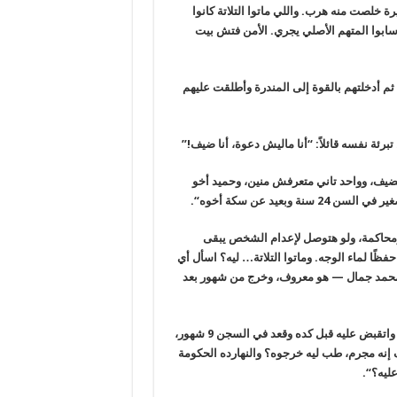
رة خلصت منه هرب. واللي ماتوا التلاتة كانوا
ابوا المتهم الأصلي
يجري. الأمن فتش بيت
 ثم أدخلتهم بالقوة إلى المندرة وأطلقت عليهم
رئة نفسه قائلاً: “أنا ماليش دعوة، أنا ضيف
!”
لضيف،
وواحد تاني متعرفش منين، وحميد أخو
نة وبعيد عن سكة أخوه
“.
محاكمة، ولو هتوصل لإعدام الشخص يبقى
فظًا لماء الوجه
.
وماتوا التلاتة… ليه؟ اسأل أي
حمد جمال — هو معروف، وخرج من شهور بعد
ضرب نار على الشرطة، واتقبض عليه قبل كده وقعد في السجن 9 شهور،
 إنه مجرم، طب ليه
خرجوه؟ والنهارده الحكومة
ليه؟
“.