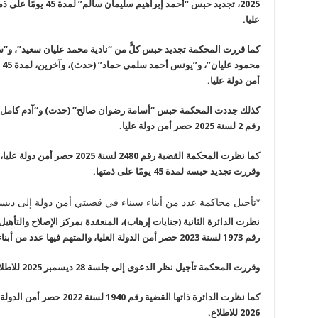
2025
،
تجديد حبس “أحمد إبراهيم سليمان سالم” لمدة 45 يومًا
على ذم
عليا
.
كما قررت المحكمة
تجديد حبس كلٍّ من “نادية محمد عليان سعيد”، 
محمود عليان”، و”يونس أحمد سلمى حماد” (حدث
)
، وآخرين،
لمدة 45 يومًا
أمن دولة عليا
.
كذلك جددت المحكمة
حبس “أسامة رضوان صالح” (حدث
)
و
“
آدم كامل
رقم 2 لسنة 2025 حصر أمن دولة عليا
.
كما نظرت المحكمة
القضية رقم 2480 لسنة 2025 حصر أمن دولة عليا
،
وقررت
تجديد حبسه لمدة 45 يومًا على ذمتها
.
*تأجيل محاكمة عدد من أبناء سيناء في قضيتي أمن دولة إلى ديسمب
نظرت الدائرة الثانية
(جنايات إرهاب)، المنعقدة بمركز الإصلاح والتأهيل 
رقم
1973
لسنة 2023 حصر أمن الدولة العليا
، والمتهم فيها عدد من أبنا
وقررت المحكمة
تأجيل نظر الدعوى إلى جلسة 28 ديسمبر 2025 للاطلاع
كما نظرت
الدائرة ذاتها
القضية رقم
1940
لسنة 2022 حصر أمن الدولة العليا
2026 للاطلاع
.