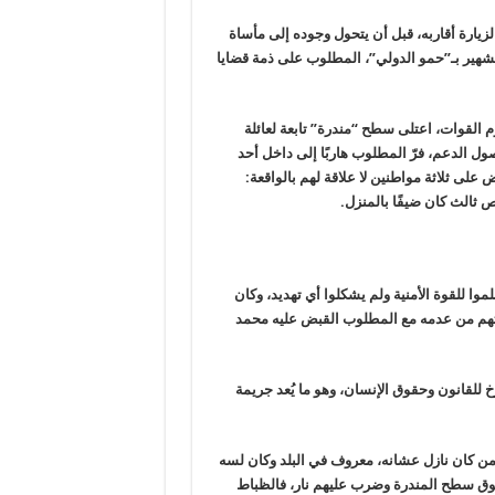
لزيارة أقاربه، قبل أن يتحول وجوده إلى مأساة
شهير بـ”حمو
الدولي”، المطلوب على ذمة قضايا
 القوات، اعتلى سطح “مندرة” تابعة لعائلة
وصول
الدعم، فرّ المطلوب هاربًا إلى داخل أحد
 على ثلاثة مواطنين لا علاقة لهم
بالواقعة:
خص
ثالث كان ضيفًا بالمنزل
.
موا للقوة الأمنية ولم يشكلوا أي تهديد،
وكان
هم من
عدمه مع المطلوب القبض عليه محمد
للقانون وحقوق الإنسان، وهو ما يُعد جريمة
أمن كان نازل عشانه، معروف في البلد وكان لسه
وق سطح المندرة
وضرب عليهم نار، فالظباط