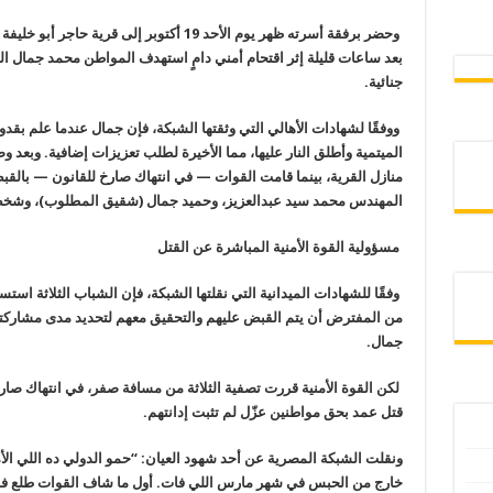
وحضر برفقة أسرته ظهر يوم الأحد 19 أكتوبر
إلى قرية حاجر أبو خليفة 
بعد
ساعات قليلة إثر اقتحام أمني دامٍ استهدف المواطن محمد جمال ال
جنائية
.
ووفقًا لشهادات الأهالي التي وثقتها
الشبكة، فإن جمال عندما علم بقدوم
الميتمية وأطلق النار عليها، مما الأخيرة لطلب تعزيزات إضافية. وبعد 
منازل القرية، بينما قامت القوات
—
في انتهاك صارخ للقانون — بالقبض
المهندس محمد سيد عبدالعزيز، وحميد جمال (شقيق المطلوب)، وش
مسؤولية القوة الأمنية المباشرة عن القتل
وفقًا للشهادات الميدانية التي نقلتها
الشبكة، فإن الشباب الثلاثة استسل
من المفترض أن يتم القبض عليهم والتحقيق معهم لتحديد مدى مشاركت
جمال
.
لكن القوة الأمنية قررت تصفية الثلاثة من
مسافة صفر، في انتهاك صارخ 
قتل
عمد بحق مواطنين عزّل لم تثبت إدانتهم
.
ونقلت الشبكة المصرية عن أحد شهود العيان
: “
حمو الدولي ده اللي ال
خارج
من الحبس في شهر مارس اللي فات. أول ما شاف القوات طلع ف