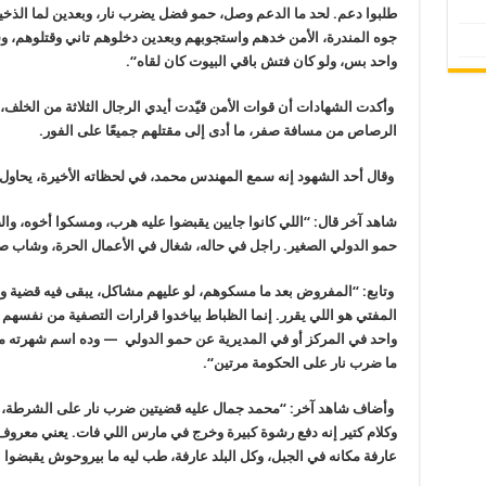
طلبوا دعم. لحد ما الدعم وصل، حمو فضل يضرب نار،
وبعدين لما الذخي
جوه المندرة،
الأمن خدهم واستجوبهم وبعدين دخلوهم تاني وقتلوهم، وس
واحد بس، ولو كان فتش باقي البيوت كان لقاه
“.
وأكدت الشهادات أن قوات الأمن قيّدت أيدي
الرجال الثلاثة من الخلف،
الرصاص من مسافة صفر، ما أدى إلى مقتلهم جميعًا على الفور
.
وقال أحد الشهود إنه سمع المهندس محمد، في لحظاته الأخيرة، يحاول تب
شاهد آخر قال: “اللي كانوا جايين يقبضوا عليه هرب، ومسكوا أخوه، وا
حمو الدولي الصغير. راجل في حاله، شغال
في الأعمال الحرة، وشاب صغير في السن 24 س
وتابع: “المفروض بعد ما مسكوهم، لو عليهم
مشاكل، يبقى فيه قضية و
المفتي هو اللي
يقرر. إنما الظباط بياخدوا قرارات التصفية من نفسهم ح
واحد في المركز أو في المديرية عن حمو الدولي
—
وده اسم شهرته م
ما ضرب نار على
الحكومة مرتين
“.
وأضاف شاهد آخر: “محمد جمال عليه قضيتين
وكلام كتير
إنه دفع رشوة كبيرة وخرج في مارس اللي فات. يعني معروف
عارفة مكانه في الجبل، وكل البلد عارفة، طب ليه
ما بيروحوش يقبضوا ع