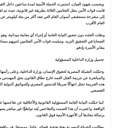
وبحسب شهود العيان، استمرت الحملة الأمنية
قامت قوات
الأمن بنقل الجثامين الثلاثة بطريقة غير قانونية، حيث تم 
إلى مشرحة مستشفى أسوان العام التي تبعد أكثر من
مئة كيلومتر عن
العام الأقرب
.
ونقلت الجثث دون حضور النيابة العامة أو إجراء أي معاينة ميدانية، وهو 
الضحايا في التحقيق النزيه
.
وسلمت قوات الأمن الجثامين لذويهم مساء الثلاثاء 21 أكتوبر، ل
مقابر الأسرة بإدفو
.
تحميل وزارة الداخلية المسؤولية
وحمّلت الشبكة المصرية لحقوق الإنسان،
وزارة الداخلية، وعلى رأسها
والمباشرة عن جريمة القتل العمد خارج نطاق القانون بحق المهندس 
هذه الجريمة تمثل انتهاكًا صريحًا
للدستور المصري وللمواثيق الدولية ا
التعسفي
.
كما حمّلت النيابة العامة المسؤولية
القانونية والأخلاقية عن تقاعسها 
الواقعة، واعتبرت أن هذا الصمت والتقاعس يُعد تواطؤًا غير مباشر يس
برسالة مفادها أن الأجهزة الأمنية فوق
القانون
.
وطالبت الشبكة المصرية بفتح تحقيق قضائي
عاجل ومستقل في واقعة ا