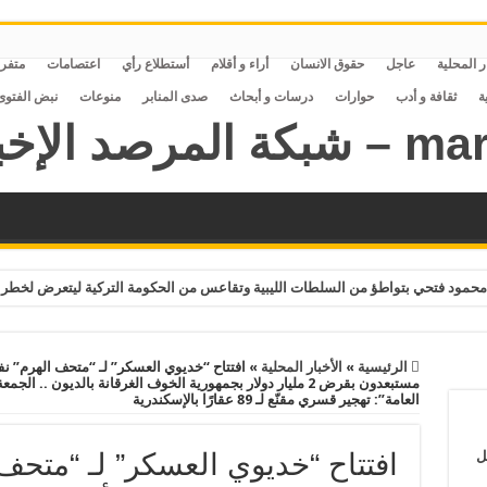
ر المحلية
عاجل
حقوق الانسان
أراء و أقلام
أستطلاع رأي
اعتصامات
متفر
ة
ثقافة و أدب
حوارات
درسات و أبحاث
صدى المنابر
منوعات
نبض الفتوى
حمود فتحي بتواطؤ من السلطات الليبية وتقاعس من الحكومة التركية ليتعرض لخطر 
الرئيسية
»
الأخبار المحلية
»
افتتاح “خديوي العسكر” لـ “متحف الهرم” ن
العامة”: تهجير قسري مقنّع لـ 89 عقارًا بالإسكندرية
ل
افتتاح “خديوي العسكر” لـ “متحف 