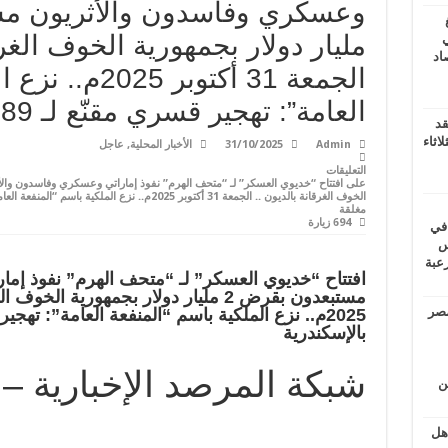
مليار دولار بجمهورية الخوف الغرق
ي
أغسطس 2026.. حصاد
الجمعة 31 أكتوب
العامة”: تهجير قسري مقنّع لـ 89 عقارًا بالإسكندرية
قد
اثاء
Admin
31/10/2025
الأخبار المحلية
,
عاجل
التعليقات
مغلقة
694 زيارة
 في
لسويس
وابع مرعبة
افتتاح “خديوي العسكر” لـ “متحف الهرم” نفوذ إم
مصر
بالإسكندرية
شبكة المرصد الإخبارية –
ين
اهل