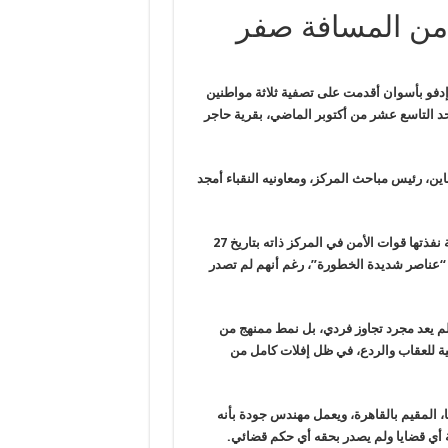
من المسافة صفر
دفو بأسوان أقدمت على تصفية ثلاثة مواطنين
حد التاسع عشر من
أكتوبر الماضي، بقرية حاجر
ين، رئيس مباحث المركز، ومعاونيه النقباء أمجد
ذتها قوات الأمن في المركز ذاته بتاريخ 27
 “عناصر
شديدة الخطورة”، رغم أنهم لم تصدر
لم يعد مجرد تجاوز فردي، بل نمط ممنهج من
ية للعقاب
والردع، في ظل إفلات كامل من
 من العمر 32 عامًا، المقيم بالقاهرة، ويعمل مهندس جودة بأنه
 أي قضايا ولم
يصدر بحقه أي حكم قضائي
.