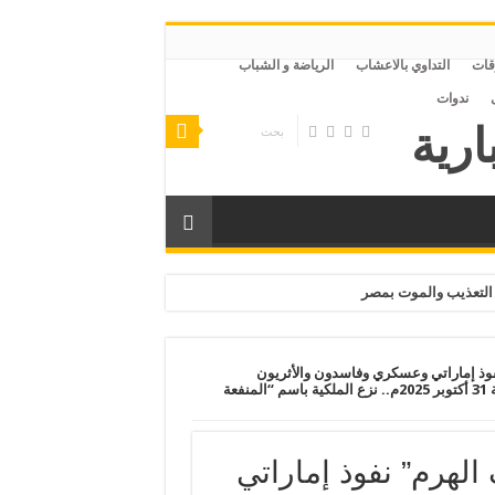
قات
التداوي بالاعشاب
الرياضة و الشباب
ندوات
التعذيب والموت بمصر
فوذ إماراتي وعسكري وفاسدون والأثريون
مستبعدون بقرض 2 مليار دولار بجمهورية الخوف الغرقانة بالديون .. الجمعة 31 أكتوبر 2025م.. نزع الملكية باسم “المنفعة
الهرم” نفوذ إماراتي