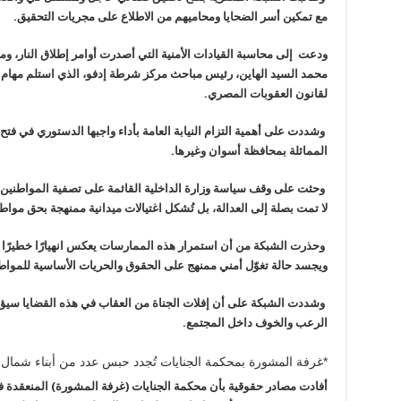
مع تمكين
أسر الضحايا ومحاميهم من الاطلاع على مجريات التحقيق
.
ودعت إلى محاسبة القيادات الأمنية التي
أصدرت أوامر إطلاق النار، وم
محمد
السيد الهاين، رئيس مباحث مركز شرطة إدفو، الذي استلم مهام
لقانون العقوبات المصري
.
وشددت على أهمية التزام النيابة العامة
بأداء واجبها الدستوري في فت
المماثلة بمحافظة أسوان وغيرها
.
وحثت على وقف سياسة وزارة الداخلية
القائمة على تصفية المواطنين
لا
تمت بصلة إلى العدالة، بل تُشكل اغتيالات ميدانية ممنهجة بحق مواط
وحذرت الشبكة من أن استمرار هذه الممارسات
يعكس انهيارًا خطيرًا 
ويجسد حالة تغوّل أمني ممنهج على الحقوق والحريات الأساسية للمواط
وشددت الشبكة على أن إفلات الجناة من العقاب في هذه القضايا سيؤ
الرعب والخوف داخل المجتمع
.
*غرفة المشورة بمحكمة الجنايات تُجدد حبس عدد من أبناء شمال 
أفادت مصادر حقوقية بأن
محكمة الجنايات (غرفة المشورة)
المنعقدة 