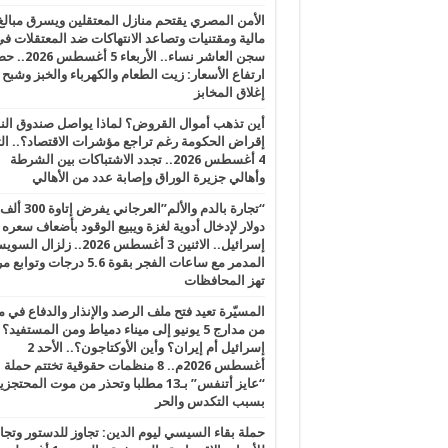
الأمن المصري يقتحم منازل المعتقلين ويسرق مبالغ
مالية ومقتنيات وتصاعد الانتهاكات ضد المعتقلات ف
سجن العاشر نساء.. الأربعاء 5 
ارتفاع الأسعار: زيت الطعام والكهرباء والخبز وشبح
إغلاق المخابز
أين تذهب أموال القروض؟ لماذا يواصل صندوق الن
إقراض الحكومة رغم تراجع مؤشرات الاقتصاد؟.. الثل
4 أغسطس 2026.. تجدد الاشتباكات بين الشرطة
وأهالي جزيرة الوراق وإصابة عدد من الأهالي
“تجارة بالدم والألم”العرجاني يفرض إتاوة 300 ألف
دولار لإدخال أدوية لغزة ويبيع الوقود بأضعاف سعره
إسرائيل.. الاثنين 3 أغسطس 2026.. زلزال ا
المدمر مع ساعات الفجر بقوة 5.6 درجات وت
تهز المحافظات
المسيّرة تعيد فتح ملف الرصد والإنذار والدفاع في 
من مدارج 5 يونيو إلى ميناء دمياط ومن المستفيد؟
إسرائيل أم إيران؟ وأين الأوكتاجون؟.. الأحد 2
أغسطس 2026م.. 8 منظمات حقوقية تختتم حملة
“عايز أتنفس” بـ13 مطلبا وتحذر من موت المحتجز
بسبب التكدس والحر
حملة بقاء السيسي ليوم الدين: تجاوز للدستور وتج