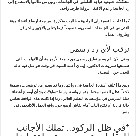
مشكلات حقيقية تواجه العاملين في الجامعات،
وبين من طالبوا بالاستماع إلى
رد الجامعة وعدم الاكتفاء برواية طرف واحد
.
كما أعادت القضية إلى الواجهة مطالبات
متكررة بمراجعة أوضاع أعضاء هيئة
التدريس في الجامعات المصرية، خصوصاً فيما
يتعلق بالأجور والحوافز
وظروف العمل
.
ترقب لأي رد رسمي
وحتى الآن، لم يصدر تعليق رسمي من جامعة
الأزهر بشأن الاتهامات التي
تضمنتها تصريحات الدكتورة إيمان أحمد السيد، في
وقت تتواصل فيه حالة
الجدل حول القضية
.
وبين ما أعلنته أستاذة الجامعة في روايتها،
وما قد يصدر من توضيحات رسمية
لاحقاً، تظل القضية محط اهتمام واسع، وسط
تساؤلات بشأن أوضاع أعضاء
هيئة التدريس في مؤسسات التعليم العالي، وما إذا
كانت هذه الواقعة تعكس
حالة فردية أم تفتح الباب أمام نقاش أوسع حول واقع
العمل الأكاديمي في
مصر
.
*في ظل الركود.. تملك الأجانب