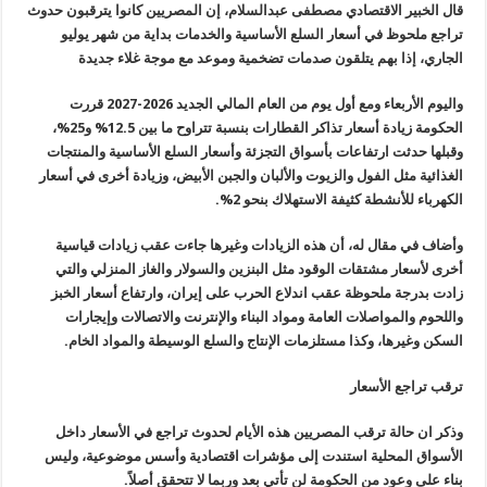
قال الخبير الاقتصادي مصطفى عبدالسلام، إن المصريين كانوا يترقبون حدوث
تراجع ملحوظ في أسعار السلع الأساسية والخدمات بداية من شهر يوليو
الجاري، إذا بهم يتلقون صدمات تضخمية وموعد مع موجة غلاء جديدة
واليوم الأربعاء ومع أول يوم من العام المالي الجديد 2026-2027 قررت
الحكومة زيادة أسعار تذاكر القطارات بنسبة تتراوح ما بين 12.5% و25%،
وقبلها حدثت ارتفاعات بأسواق التجزئة وأسعار السلع الأساسية والمنتجات
الغذائية مثل الفول والزيوت والألبان والجبن الأبيض، وزيادة أخرى في أسعار
الكهرباء للأنشطة كثيفة الاستهلاك بنحو 2
%.
وأضاف في مقال له، أن هذه الزيادات وغيرها جاءت عقب زيادات قياسية
أخرى لأسعار مشتقات الوقود مثل البنزين والسولار والغاز المنزلي والتي
زادت بدرجة ملحوظة عقب اندلاع الحرب على إيران، وارتفاع أسعار الخبز
واللحوم والمواصلات العامة ومواد البناء والإنترنت والاتصالات وإيجارات
السكن وغيرها، وكذا مستلزمات الإنتاج والسلع الوسيطة والمواد الخام
.
ترقب تراجع الأسعار
وذكر ان حالة ترقب المصريين هذه الأيام لحدوث تراجع في الأسعار داخل
الأسواق المحلية استندت إلى مؤشرات اقتصادية وأسس موضوعية، وليس
بناء على وعود من الحكومة لن تأتي بعد وربما لا تتحقق أصلاً
.