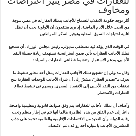
للعقارات في مصر يثير اعتراضات
ومخاوف
أثار توجه حكومة الانقلاب للسماح للأجانب
بتملك العقارات في مصر، موجة
من الجدل خلال الأيام الماضية، إذ يرى منتقدون
أن الأولوية يجب أن تظل
لتلبية احتياجات السوق المحلية وتوفير السكن
للمواطنين
.
في الوقت الذي يؤكد فيه مصطفى مدبولي،
رئيس مجلس الوزراء، أن تشجيع
تملك الأجانب للعقارات يأتي ضمن استراتيجية
تستهدف زيادة حصيلة النقد
الأجنبي، ودعم الاستثمار، وتنشيط قطاعي العقارات
والسياحة
.
وقال مدبولي إن تشجيع تملك الأجانب
للعقارات يمثل أحد محاور تنشيط ما
يعرف بـ”تصدير العقار”، مشيرًا إلى أن
شراء الأجانب للوحدات العقارية يتيح
تدفقات من النقد الأجنبي إلى الاقتصاد
المصري، ويسهم في تنشيط قطاع
العقارات والاستثمار
.
وأضاف أن تملك الأجانب للعقارات يتم وفق
ضوابط قانونية وتنظيمية واضحة،
داعيًا إلى عدم القلق من هذه الظاهرة طالما
أنها تتم في إطار منظم وتحت
رقابة الدولة، وأن العديد من الاقتصادات
الإقليمية والعالمية تعتمد على جذب
المشترين الأجانب باعتباره أحد روافد
دعم الاقتصاد
.