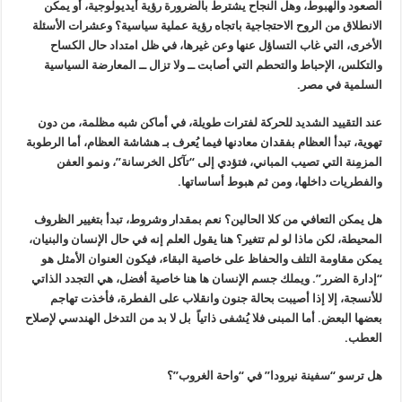
الصعود والهبوط، وهل النجاح يشترط بالضرورة رؤية أيديولوجية، أو يمكن
الانطلاق من الروح الاحتجاجية باتجاه رؤية عملية سياسية؟ وعشرات الأسئلة
الأخرى، التي غاب التساؤل عنها وعن غيرها، في ظل امتداد حال الكساح
والتكلس، الإحباط والتحطم التي أصابت ــ ولا تزال ــ المعارضة السياسية
السلمية في مصر.
عند التقييد الشديد للحركة لفترات طويلة، في أماكن شبه مظلمة، من دون
تهوية، تبدأ العظام بفقدان معادنها فيما يُعرف بـ هشاشة العظام، أما الرطوبة
المزمِنة التي تصيب المباني، فتؤدي إلى “تآكل الخرسانة”، ونمو العفن
والفطريات داخلها، ومن ثم هبوط أساساتها.
هل يمكن التعافي من كلا الحالين؟ نعم بمقدار وشروط، تبدأ بتغيير الظروف
المحيطة، لكن ماذا لو لم تتغير؟ هنا يقول العلم إنه في حال الإنسان والبنيان،
يمكن مقاومة التلف والحفاظ على خاصية البقاء، فيكون العنوان الأمثل هو
“إدارة الضرر”. ويملك جسم الإنسان ها هنا خاصية أفضل، هي التجدد الذاتي
للأنسجة، إلا إذا أصيبت بحالة جنون وانقلاب على الفطرة، فأخذت تهاجم
بعضها البعض. أما المبنى فلا يُشفى ذاتياً بل لا بد من التدخل الهندسي لإصلاح
العطب.
هل ترسو “سفينة نيرودا” في “واحة الغروب”؟