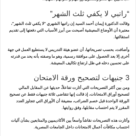
“راتبي لا يكفي ثلث الشهر”
وقالت الدكتورة إيمان أحمد السيد إن راتبها
الشهري “لا يكفي ثلث الشهر”،
معتبرة أن الأوضاع المعيشية أصبحت من أبرز
الأسباب التي دفعتها إلى تقديم
استقالتها
.
وأضافت، بحسب تصريحاتها، أن عضو هيئة
التدريس لا يستطيع العمل في جهة
أخرى إلا بعد الحصول على موافقة رسمية، وهو
ما وصفته بأنه يحد من قدرته
على تحسين دخله في ظل ارتفاع تكاليف المعيشة
.
3 جنيهات لتصحيح ورقة الامتحان
ومن بين أكثر التصريحات التي أثارت تفاعلاً، حديثها عن المقابل المالي
لتصحيح أوراق الامتحانات، إذ قالت إنها تتقاضى
ثلاثة جنيهات فقط
عن تصحيح
الورقة الواحدة قبل خصم الضرائب، مضيفة أن الأوراق التي تتجاوز العدد
المقرر لا يتم احتساب مقابلها، وفق روايتها
.
وأثارت هذه التصريحات نقاشاً واسعاً بين الأكاديميين والمتابعين بشأن آليات
احتساب مكافآت أعمال الامتحانات داخل الجامعات المصرية
.