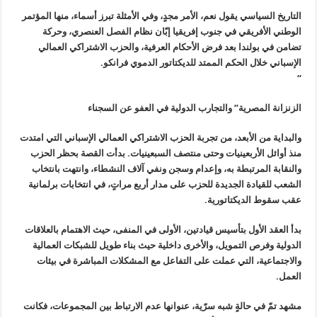
التاريخ السياسي يقول نعم، الأمر مجدٍ، وفي الأمثلة تبرز أسماء، منها المؤتمر
الوطني الأفريقي في جنوب إفريقيا إبّان نظام الفصل العنصري، وحركة
تضامن في بولندا بعد فرض الأحكام العرفية، والحزب الاشتراكي العمالي
الإسباني خلال الحكم الممتد للديكتاتور الدموي فرانكو.
“
الزنزانة المصرية” والتجارب الدولية في العفو عن السجناء
والبداية من الأبعد، من تجربة الحزب الاشتراكي العمالي الإسباني التي امتدت
منذ أوائل الأربعينيات وحتى منتصف السبعينيات. بدأت القصة بحظر الحزب
والنقابة المرتبطة به، وإعدام وسجن ونفي آلاف النشطاء، وانتهت بانتخاب
الشعب للقيادة الجديدة للحزب على مدار أربع مراتٍ، في انتخابات برلمانية
عقب سقوط الديكتاتورية.
بدأ العقد الأول بتأسيس قيادتين، الأولى في المنفى، حيث الاهتمام بالعلاقات
الدولية وفرص التمويل، والأخرى داخلية حيث بناء طويل للشبكات العمالية
والاجتماعية، التي عملت على التفاعل مع المشكلات المباشرة في بيئات
العمل.
مشهد تمّ في حالةٍ شبه سرّية، عنوانها عدم الارتباط بين المجموعات، فكانت