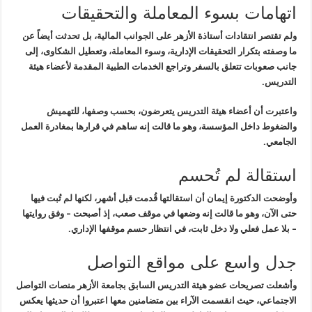
اتهامات بسوء المعاملة والتحقيقات
ولم تقتصر انتقادات أستاذة الأزهر على
الجوانب المالية، بل تحدثت أيضاً عن
ما وصفته بتكرار التحقيقات الإدارية،
وسوء المعاملة، وتعطيل الشكاوى، إلى
جانب صعوبات تتعلق بالسفر وتراجع
الخدمات الطبية المقدمة لأعضاء هيئة
التدريس
.
واعتبرت أن أعضاء هيئة التدريس يتعرضون،
بحسب وصفها، للتهميش
والضغوط داخل المؤسسة، وهو ما قالت إنه ساهم في قرارها
بمغادرة العمل
الجامعي
.
استقالة لم تُحسم
وأوضحت الدكتورة إيمان أن استقالتها قُدمت
قبل أشهر، لكنها لم تُبت فيها
حتى الآن، وهو ما قالت إنه وضعها في موقف
صعب، إذ أصبحت – وفق روايتها
– بلا عمل فعلي ولا دخل ثابت، في انتظار حسم
موقفها الإداري
.
جدل واسع على مواقع التواصل
وأشعلت تصريحات عضو هيئة التدريس السابق
بجامعة الأزهر منصات التواصل
الاجتماعي، حيث انقسمت الآراء بين متضامنين
معها اعتبروا أن حديثها يعكس