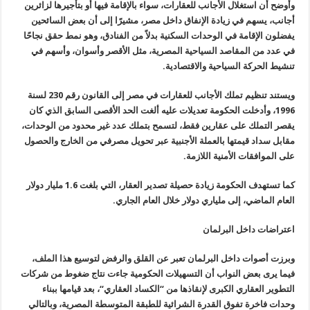
وأوضح أن استغلال الأجانب للعقارات، سواء
بالإقامة فيها أو بتأجيرها لزائرين
أجانب، يسهم في زيادة الإنفاق داخل مصر،
مشيرًا إلى أن بعض السائحين
يفضلون الإقامة في الوحدات السكنية بدلاً من
الفنادق، وهو نمط حقق نجاحًا
في عدد من المقاصد السياحية المصرية، مثل
الأقصر وأسوان، وأسهم في
تنشيط الحركة السياحية والاقتصادية
.
ويستند تنظيم تملك الأجانب للعقارات في
مصر إلى القانون رقم 230 لسنة
1996، وأدخلت الحكومة تعديلات عليه ألغت الحد
الأقصى السابق الذي كان
يقصر التملك على عقارين فقط، لتسمح بتملك عدد غير
محدود من الوحدات،
مقابل سداد قيمتها بالعملة الأجنبية عبر تحويل مصرفي من
الخارج والحصول
على الموافقات الأمنية اللازمة
.
كما تستهدف الحكومة زيادة حصيلة تصدير العقار، التي بلغت 1.6 مليار دولار
العام الماضي، إلى ملياري دولار خلال العام الجاري
.
اعتراضات داخل البرلمان
وبرزت أصوات داخل البرلمان تعبر عن القلق
والرفض لتوسيع هذا الملف،
فيما يرى بعض النواب أن التسهيلات الحكومية جاءت
نتاج ضغوط من شركات
التطوير العقاري الكبرى لإنقاذها من “الكساد العقاري
“
،
بعد قيامها ببناء
وحدات فاخرة تفوق القدرة الشرائية للطبقة المتوسطة
المصرية، وبالتالي