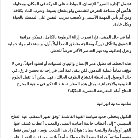
تشمل “إدارة الضرر” للإنسان، المواظبة على الحركة في المكان، ومحاولة
تلمُّس أي مساحة للتعرض للشمس ولو بشعاع بسيط، وشرب الماء بكثافة،
ومن ثَّم تأتي المهمة الأسمى والأصعب تدريب النفس على التمسك بالحياة
وبكل عادة.
أما في حال المبنى، فإذا تعذرت إزالة الرطوبة بالكامل، فيمكن مراقبة
الشقوق والتآكل دورياً، ومعالجة مناطق الصدأ أولاً بأول، واستخدام مواد حماية
وعزل إضافية، وتدعيم العناصر الأكثر تعرضاً للخطر.
هذه الخطط قد تطيل عمر الإنسان والبنيان لسنوات أو لعقود أحياناً، وهي لا
توقِف تماماً عملية التدهور، لكن يبقى ثمة أمل في إحداث تحسن فارق، في
حال الوصول إلى لحظة انقشاع الظرف الحالك ، فهل يمكن أن تقبل العلوم
الطبيعية والاجتماعية، بمثل هذه المقاربة، عند التفكير في ماهية المخرج
المتاح أمام المعارضة المصرية المكبّلة؟
سلمية مدنية انهزامية
التكبيل يتخطى حدود سياسة القوة الغاشمة “وفق تعبير المنقلب عبد الفتاح
السيسي ” إلى أعطاب جاثمة أصابت المبنى والمعنى، أعطاب كشف عنها
القهر أو ولَّدها، والنتيجة سيان: هوانٌ زاد هذا الشعب بؤسا ، فهو ليس فقط
مقهوراً وبائساً جراء الوضع الحالي، ولكنه أيضاً يائس من قدرة التعويل على