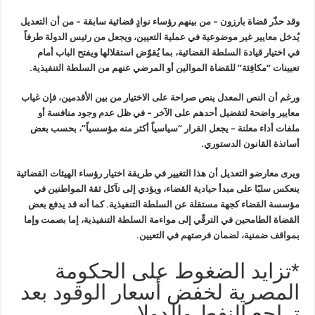
وقد حذّر
قضاة بارزون – من بينهم رؤساء نوادٍ قضائية سابقة – من أن التعديل
يُدخل
معايير غير موضوعية في عملية التعيين، ويجعل من رئيس الدولة طرفاً
في
اختيار قيادة السلطة القضائية، بما يُقوّض استقلالها ويفتح الباب أمام
تعيينات “مكافِئة” للقضاة الموالين أو المرضي عنهم من السلطة التنفيذية
.
ورغم أن النص
المعدل ينص صراحة على الاختيار من بين الأقدمين، فإن غياب
معايير واضحة
لتفضيل أحدهم على الآخر – في ظل عدم وجود منافسة أو
ملفات أداء معلنة
–
يجعل القرار “سياسياً أكثر منه مؤسسياً”، بحسب بعض
أساتذة القانون
الدستوري
.
ويرى معارضو
التعديل أن هذا التغيير في طريقة اختيار رؤساء الهيئات القضائية
ينعكس
سلبًا على مبدأ حيادية القضاء، ويؤدي إلى تآكل ثقة المواطنين في
مؤسسة
القضاء كجهة مستقلة عن السلطة التنفيذية. كما أنه قد يدفع بعض
القضاة
الطامحين في الترقّي إلى مواءمة السلطة التنفيذية، إما بصمت وإما
بمواقف
ضمنية، لضمان فرصتهم في التعيين
.
*تزايد الضغوط على الحكومة
المصرية لخفض أسعار الوقود بعد
تراجع النفط والدولار