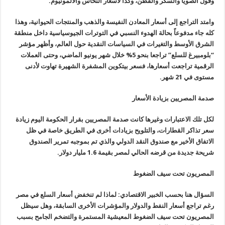
وفول الصويا والسكر والقطن، وكذا لأسعار النحاس والألمونيوم
.
وامتد التراجع إلى أسعار المعادن النفيسة والذهب والمنتجات الحيوانية، وهذا
كله جاء مدفوعاً بحالة الهدوء النسبي في التوترات الجيوسياسية داخل منطقة
الشرق الأوسط والتغيرات في السياسات النقدية حول العالم، وأظهر مؤشر
“بلومبيرغ للسلع” تراجعا بنحو 5% خلال شهر يونيو الماضي، وحتى العملات
الرقمية تراجعت أسعارها، فسعر بيتكوين المشفرة الشهيرة تهاوت لأدنى
مستوى في 21 شهر
.
صدمة المصريين بزيادة الأسعار
لكل تلك الاعتبارات وغيرها كانت صدمة المصريين بقرار الحكومة اليوم زيادة
سعر تذاكر القطارات، والتلويح بزيادات أخرى في الطريق خاصة في ظل
الاتفاق الأخير مع صندوق النقد الدولي والذي تم بموجبه تمرير الصندوق
شريحة جديدة من قرضه الحالي لمصر بقيمة 1.6 مليار دولار
.
المصريون تحت سيف الضغوط
السؤال هنا بحسب الخبير الاقتصادي: لماذا لم تنخفض أسعار السلع في مصر
رغم تراجع أسعار النفط والدولار والمؤشرات الأخرى السابقة، وهل سيظل
المصريون تحت سيف الضغوط المعيشية المستمرة والتضخم الجامح بسبب