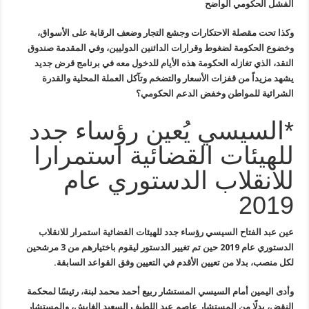
الفشل الحكومي الواضح
وكذا تحت مقصلة الاحتكارات وجشع التجار وضعف الرقابة على الأسواق،
وخضوع الحكومة لضغوط وقرارات الدائنين الدوليين، وفي المقدمة صندوق
النقد، الذي تغازله الحكومة هذه الأيام للدخول معه في برنامج قرض جديد
يشهد مزيداً من قفزات الأسعار والتضخم وتآكل العملة المحلية والقدرة
الشرائية للمواطن وخفض الدعم الحكومي؟
*السيسي يُعين رؤساء جدد
للهيئات القضائية استمرارا
للانقلاب الدستوري عام
2019
عين عبد
الفتاح السيسي رؤساء جدد للهيئات القضائية استمرار للانقلاب
الدستوري عام
2019
حين تم تغيير الدستور ليقوم باختيارهم من 3 مرشحين
لكل منصب، بدلا من
تعيين الأقدم في التعيين وفق القواعد السابقة
.
وأدى اليمين
أمام السيسي المستشار ربيع أحمد محمد لبنة، رئيسًا لمحكمة
النقض، بدلًا من
المستشار عاصم عبد اللطيف السعيد الغايش، والمستشار