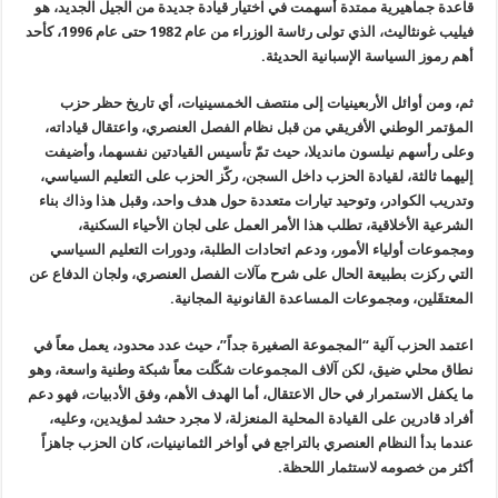
قاعدة جماهيرية ممتدة أسهمت في اختيار قيادة جديدة من الجيل الجديد، هو
فيليب غونثاليث، الذي تولى رئاسة الوزراء من عام 1982 حتى عام 1996، كأحد
أهم رموز السياسة الإسبانية الحديثة.
ثم، ومن أوائل الأربعينيات إلى منتصف الخمسينيات، أي تاريخ حظر حزب
المؤتمر الوطني الأفريقي من قبل نظام الفصل العنصري، واعتقال قياداته،
وعلى رأسهم نيلسون مانديلا، حيث تمّ تأسيس القيادتين نفسهما، وأضيفت
إليهما ثالثة، لقيادة الحزب داخل السجن، ركّز الحزب على التعليم السياسي،
وتدريب الكوادر، وتوحيد تيارات متعددة حول هدف واحد، وقبل هذا وذاك بناء
الشرعية الأخلاقية، تطلب هذا الأمر العمل على لجان الأحياء السكنية،
ومجموعات أولياء الأمور، ودعم اتحادات الطلبة، ودورات التعليم السياسي
التي ركزت بطبيعة الحال على شرح مآلات الفصل العنصري، ولجان الدفاع عن
المعتقَلين، ومجموعات المساعدة القانونية المجانية.
اعتمد الحزب آلية “المجموعة الصغيرة جداً”، حيث عدد محدود، يعمل معاً في
نطاق محلي ضيق، لكن آلاف المجموعات شكّلت معاً شبكة وطنية واسعة، وهو
ما يكفل الاستمرار في حال الاعتقال، أما الهدف الأهم، وفق الأدبيات، فهو دعم
أفراد قادرين على القيادة المحلية المنعزلة، لا مجرد حشد لمؤيدين، وعليه،
عندما بدأ النظام العنصري بالتراجع في أواخر الثمانينيات، كان الحزب جاهزاً
أكثر من خصومه لاستثمار اللحظة.