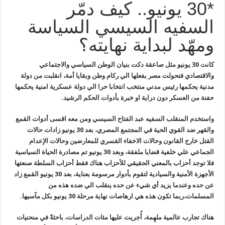
*30 يونيو.. كيف دمّر
السفيه السيسي السياسة
ومهّد لبداية نهايته؟
كانت 30 يونيو مثل صاعقة دكت بنيان الوطن السياسي والاجتماعي
والاقتصادي فتحولت مصر بفعلها الي ركام وطن وبقايا أمة، انقلبت من دولة
مدنية يحكمها رئيس مدني منتخب انتخابا حرا الي دولة عسكرية امنية يحكمها
حفنة من العسكر دون دراية او خبرة بأدوات الحكم الرشيد.
واستخدم المنقلب السفيه عبد الفتاح السيسي ومن معه اقسى أدوات القمع
والقهر ضد القوي الحية في المجتمع المصري، بعد 30 يونيو زادات حالات
القتل خارج القانون وحالات الاخفاء القسري للمعارضين وحالات الإعدام
الجماعي علي خلفية قضايا ملفقة، وبعد 30 يونيو تم مصادرة الحياة السياسية
فلا توجد أحزاب بالمعني الحقيقي للأحزاب هناك فقط أحزاب السلطة صنعتها
الأجهزة الأمنية والسيادية لتقوم بأدوار مرسومة بعناية، بعد 30 يونيو القمع زاد
عن حده وعندما يزيد أي شيء عن حده ينقلب الي ضده هذه من
المسلمات،ربما تكون هذه هي ارهاصات نهاية مرحلة 30 يونيو بكل مآسيها.
هناك تجارب عالمية ملهِمة، أُجريت عليها مئات الدراسات، باحثةً في منحنيات