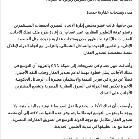
مدن ومنتجات عقارية جديدة
من جانبها، قالت عضو مجلس إدارة الاتحاد
المصري لجمعيات المستثمرين
وعضو غرفة التطوير العقاري، عبير عصام، إن إعادة
طرح ملف تملك الأجانب
للعقارات حاليًا ترتبط بظهور مدن ومنتجات عقارية
جديدة، مثل العاصمة
الإدارية والعلمين الجديدة والساحل الشمالي، بالتزامن
مع اتجاه الدولة لإطلاق
منصة متخصصة لتصدير العقار
.
وأضافت عبير عصام في تصريحات إلى شبكة
CNN
بالعربية أن التوسع في
تملك الأجانب يمثل خطوة مهمة لدعم تصدير العقار
وجذب النقد الأجنبي،
فضلاً عن دوره في تعزيز التنمية والاستثمار، معتبرة أن
الرسائل الحكومية
الأخيرة تعكس ثقة الدولة في السوق العقارية المصرية
وتشجع المشترين
الأجانب على التملك
.
وأوضحت أن تملك الأجانب يخضع بالفعل
لضوابط قانونية ومالية وأمنية، ولا
يوجد ما يمنع من التوسع فيه طالما يتم
وفق هذه الضوابط، لافتة إلى أن منصة
تصدير العقار تتكامل مع توجه الدولة
للتوسع في تسويق العقارات المصرية،
خاصة مع بدء تطبيقها في مدينة العلمين
الجديدة
.