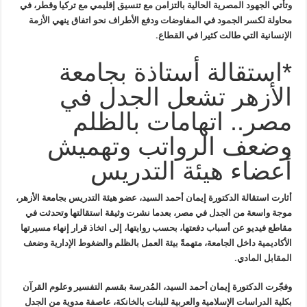
وتأتي الجهود المصرية الحالية بالتزامن مع تنسيق إقليمي مع تركيا وقطر،
في
محاولة لكسر الجمود في المفاوضات ودفع الأطراف نحو اتفاق ينهي الأزمة
الإنسانية التي طالت كثيرا في القطاع
.
*استقالة أستاذة بجامعة
الأزهر تشعل الجدل في
مصر.. اتهامات بالظلم
وضعف الرواتب وتهميش
أعضاء هيئة التدريس
أثارت استقالة الدكتورة إيمان أحمد السيد،
عضو هيئة التدريس بجامعة الأزهر،
موجة واسعة من الجدل في مصر، بعدما نشرت
وثيقة استقالتها وتحدثت في
مقاطع فيديو عن أسباب دفعتها، بحسب روايتها، إلى
اتخاذ قرار إنهاء مسيرتها
الأكاديمية داخل الجامعة، متهمةً بيئة العمل
بالظلم والضغوط الإدارية وضعف
المقابل المادي
.
وفجّرت الدكتورة إيمان أحمد السيد، المُدرسة بقسم التفسير وعلوم القرآن
بكلية الدراسات الإسلامية والعربية للبنات بالخانكة، عاصفة مدوية من الجدل