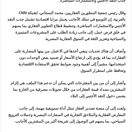
جذب النقد الأجنبي والاستثمارات المباشرة
وقال رئيس جمعية المطورين العقاريين، محمد
البستاني، لشبكة
CNN
بالعربية، إن التوسع في تملك الأجانب يحمل مزايا
اقتصادية تشمل جذب النقد
الأجنبي والاستثمارات المباشرة، وتنشيط قطاع
التطوير العقاري بما يسهم
في خلق فرص عمل، إلى جانب زيادة الطلب على
المشروعات المتميزة
والسياحية وتعزيز الثقة في السوق العقارية المصرية
.
وأضاف أن هناك تحديات ينبغي أخذها في
الاعتبار، من بينها المضاربة على
العقارات بما قد يؤدي إلى ارتفاع الأسعار
أو تجميد بعض الوحدات دون
استخدامها، مشيراً إلى أهمية وجود ضوابط تحقق
الاستفادة الاقتصادية
وتحافظ على استقرار السوق
.
وأشار إلى أن من بين المقترحات التي يمكن
أن تدعم هذا الملف، هي إلزام
المشترين بسداد قيمة العقارات من خلال تحويلات
مصرفية من الخارج بما
يضمن دخول النقد الأجنبي إلى البلاد
.
ولفت إلى أن منصة تصدير العقار تمثل أداة
تسويقية مهمة، إلى جانب
المعارض العقارية والملاحق التجارية في السفارات
المصرية وحملات الترويج
السياحي، بما يسهم في الوصول إلى شريحة أكبر من
المشترين الأجانب
.