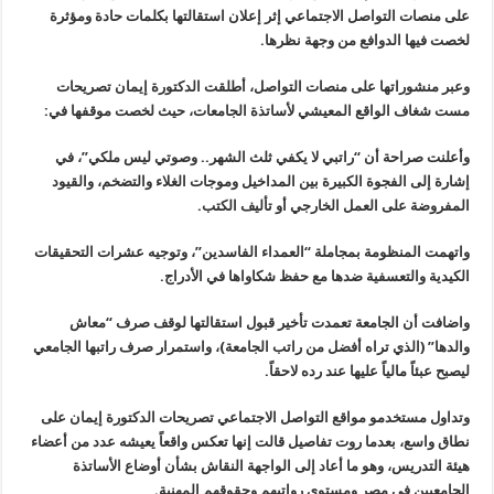
على منصات التواصل الاجتماعي إثر إعلان استقالتها بكلمات حادة ومؤثرة
لخصت فيها الدوافع من وجهة نظرها.
وعبر منشوراتها على منصات التواصل، أطلقت الدكتورة إيمان تصريحات
مست شغاف الواقع المعيشي لأساتذة الجامعات، حيث لخصت موقفها في:
وأعلنت صراحة أن “راتبي لا يكفي ثلث الشهر.. وصوتي ليس ملكي”، في
إشارة إلى الفجوة الكبيرة بين المداخيل وموجات الغلاء والتضخم، والقيود
المفروضة على العمل الخارجي أو تأليف الكتب.
واتهمت المنظومة بمجاملة “العمداء الفاسدين”، وتوجيه عشرات التحقيقات
الكيدية والتعسفية ضدها مع حفظ شكاواها في الأدراج.
واضافت أن الجامعة تعمدت تأخير قبول استقالتها لوقف صرف “معاش
والدها” (الذي تراه أفضل من راتب الجامعة)، واستمرار صرف راتبها الجامعي
ليصبح عبئاً مالياً عليها عند رده لاحقاً.
وتداول مستخدمو مواقع التواصل الاجتماعي
تصريحات الدكتورة إيمان على
نطاق واسع، بعدما روت تفاصيل قالت إنها تعكس
واقعاً يعيشه عدد من أعضاء
هيئة التدريس، وهو ما أعاد إلى الواجهة النقاش
بشأن أوضاع الأساتذة
الجامعيين في مصر ومستوى رواتبهم وحقوقهم المهنية
.