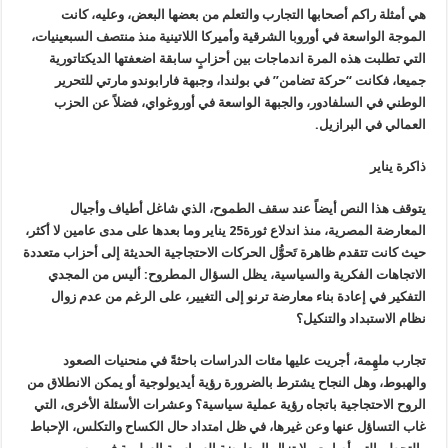
هي أمثلة راكم أصحابها التجارب والتعلم من بعضها البعض، وعليه، كانت
الموجة الواسعة في أوروبا الشرقية وأميركا اللاتينية منذ منتصف السبعينيات،
التي تطلبت هذه المرة اندماجات بين أحزابٍ سابقة اضعفتها الديكتاتورية
جميعا، فكانت “حركة تضامن” في بولندا، وجبهة فارابوندو مارتي للتحرير
الوطني في السلفادور، والجبهة الواسعة في أوروغواي، فضلاً عن الحزب
العمالي في البرازيل.
ذاكرة يناير
يتوقف هذا النص أيضاً عند سقف الطموح، الذي شاغل أطياف وأجيال
المعارضة المصرية، منذ اندلاع ثورة25 يناير وما بعدها على مدى عامين لا أكثر،
حيث كانت تتقدم ظاهرة تَحوُّل الحركات الاحتجاجية الحديثة إلى أحزاب متعددة
الاتجاهات الفكرية والسياسية، يظل السؤال المطروح: أليس من المجدي
التفكير في إعادة بناء معارضة ترنو إلى التغيير، على الرغم من عدم زوال
نظام الاستبداد والتنكيل؟
تجارب ملهِمة، أجريت عليها مئات الدراسات باحثةً في منحنيات الصعود
والهبوط، وهل النجاح يشترط بالضرورة رؤية أيديولوجية أو يمكن الانطلاق من
الروح الاحتجاجية باتجاه رؤية عملية سياسية؟ وعشرات الأسئلة الأخرى، التي
غاب التساؤل عنها وعن غيرها، في ظل امتداد حال الكساح والتكلس، الإحباط