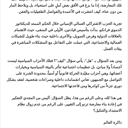
تلك المعارضة، إذا ما بزغ في الأفق بعض أملٍ على استحياء، بل ويلاحظ المار
من دون عناء، كيف انتشرت في الأعمدة والفواصل الطفيليات والعفن.
تجربة الحزب الاشتراكي العمالي الإسباني خلال الحكم الممتد للديكتاتور
الدموي فرانكو، بدأت بتأسيس قيادتين، الأولى في المنفى، حيث الاهتمام
بالعلاقات الدولية وفرص التمويل، والأخرى داخلية حيث بناء طويل للشبكات
العمالية والاجتماعية، التي عملت على التفاعل مع المشكلات المباشرة في
بيئات العمل.
ومن بعد السؤال بـ “هل”، يأتي سؤال “كيف”؟ فتلك الأحزاب السياسية ليست
أجساداً ولا مبانيَ، بل تنظيمات اجتماعية تتأثر بالبيئة السياسية وبخيارات
أعضائها، وهي أحزاب مقيّدة الحركة قانونياً أو أمنياً، محدودة القدرة على
التواصل مع الجمهور، تعاني انقسامات داخلية وصراعات شخصية، تَفقد بشكل
دوري جزءاً من كوادرها ومن قاعدتها الاجتماعية.
هي هذا كله، وعلى الرغم من هذا، يظل السؤال: أليس من المجدي التفكير
في إعادة بناء معارضة ترنو إلى التغيير، على الرغم من عدم زوال نظام
الاستبداد والتنكيل؟
ذاكرة العالم