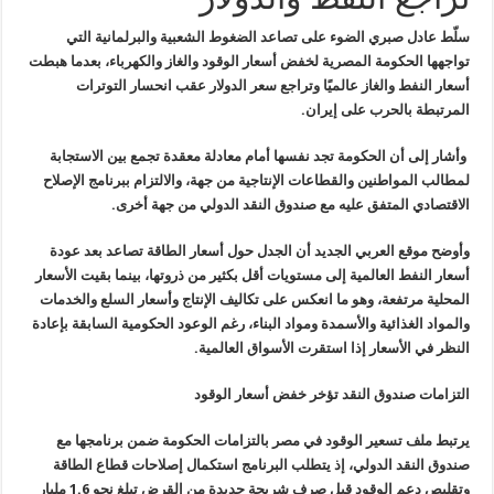
سلّط عادل صبري الضوء على تصاعد الضغوط
الشعبية والبرلمانية التي
تواجهها الحكومة المصرية لخفض أسعار الوقود
والغاز والكهرباء، بعدما هبطت
أسعار النفط والغاز عالميًا وتراجع سعر
الدولار عقب انحسار التوترات
المرتبطة بالحرب على إيران
.
وأشار إلى أن الحكومة تجد نفسها أمام
معادلة معقدة تجمع بين الاستجابة
لمطالب المواطنين والقطاعات الإنتاجية من
جهة، والالتزام ببرنامج الإصلاح
الاقتصادي المتفق عليه مع صندوق النقد
الدولي من جهة أخرى
.
وأوضح موقع العربي الجديد أن الجدل حول أسعار الطاقة تصاعد بعد عودة
أسعار
النفط العالمية إلى مستويات أقل بكثير من ذروتها، بينما بقيت الأسعار
المحلية مرتفعة، وهو ما انعكس على تكاليف الإنتاج وأسعار السلع والخدمات
والمواد الغذائية والأسمدة ومواد البناء، رغم الوعود الحكومية السابقة
بإعادة
النظر في الأسعار إذا استقرت الأسواق العالمية
.
التزامات صندوق النقد تؤخر خفض أسعار الوقود
يرتبط ملف تسعير الوقود في مصر بالتزامات الحكومة ضمن برنامجها مع
صندوق
النقد الدولي، إذ يتطلب البرنامج استكمال إصلاحات قطاع الطاقة
وتقليص دعم
الوقود قبل صرف شريحة جديدة من القرض تبلغ نحو 1.6 مليار