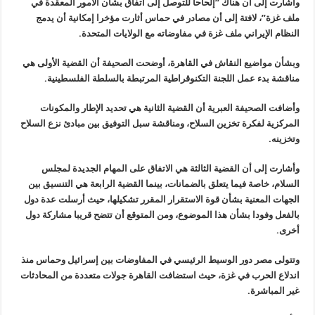
وأشارت إلى أن هناك “إلحاحا للتوصل إلى اتفاق بشأن الأمور المعقدة في
ملف غزة”، لافتة إلى أن مصادر في حماس أثارت مؤخرا إمكانية أن يدمج
النظام
الإيراني ملف غزة في مفاوضاته مع الولايات المتحدة
.
وبشأن مواضيع النقاش في القاهرة، أوضحت الصحيفة أن القضية الأولى هي
مناقشة بدء عمل اللجنة التكنوقراطية المرتبطة بالسلطة الفلسطينية
.
وأضافت الصحيفة العبرية أن القضية الثانية هي تحديد الإطار والمكونات
المركزية لفكرة تخزين السلاح، ومناقشة سبل التوفيق بين مبادئ نزع السلاح
وتخزينه
.
وأشارت إلى أن القضية الثالثة هي الاتفاق على المهام الجديدة لمجلس
السلام، خاصة فيما يتعلق بالضمانات، بينما القضية الرابعة هي التنسيق بين
الجهات المعنية بشأن قوة الاستقرار المقرر تشكيلها، حيث أرسلت عدة دول
بالفعل وفودا بشأن هذا الموضوع، ومن المتوقع أن تتضح قريبا مشاركة دول
أخرى
.
وتتولى مصر دور الوسيط الرئيسي في المفاوضات بين إسرائيل وحماس منذ
اندلاع الحرب في غزة، حيث استضافت القاهرة جولات متعددة من المحادثات
غير
المباشرة
.