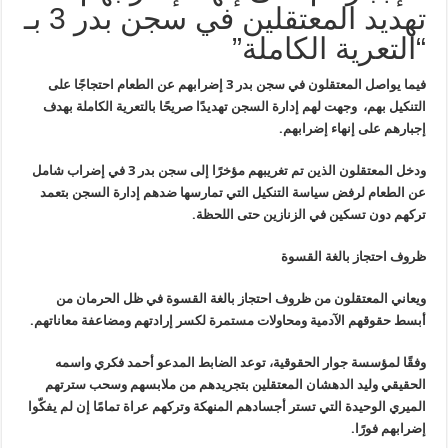
تهديد المعتقلين في سجن بدر 3 بـ
“التعرية الكاملة”
فيما يواصل المعتقلون في سجن بدر 3
إضرابهم عن الطعام احتجاجًا على
التنكيل بهم، وجهت لهم إدارة السجن
تهديدًا صريحًا بالتعرية الكاملة بهدف
إجبارهم على إنهاء إضرابهم
.
ودخل المعتقلون الذين تم تغريبهم مؤخرًا
إلى سجن بدر 3 في إضراب شامل
عن الطعام لرفض سياسة التنكيل التي تمارسها
ضدهم إدارة السجن بتعمد
تركهم دون تسكين في الزنازين حتى اللحظة
.
ظروف احتجاز بالغة القسوة
ويعاني المعتقلون من ظروف احتجاز بالغة القسوة في ظل الحرمان من
أبسط حقوقهم الآدمية ومحاولات مستمرة لكسر إرادتهم ومضاعفة معاناتهم
.
وفقًا لمؤسسة جوار الحقوقية، توعد الضابط
المدعو أحمد فكري واسمه
الحقيقي وليد الدهشان المعتقلين بتجريدهم من
ملابسهم وسحب سترتهم
الميري الوحيدة التي تستر أجسادهم المنهكة وتركهم عراة
تمامًا إن لم يفكّوا
إضرابهم فورًا
.