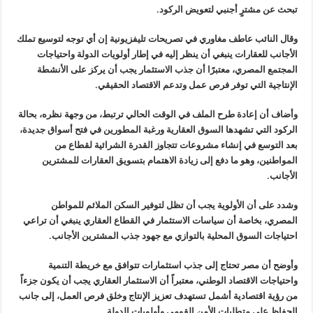
تبحث عن مشترٍ أجنبي لتعويض الركود
.
وقال النائب عاطف مغاوري في تصريحات
تليفزيونية إن أي توجه لتوسيع تملك
الأجانب للعقارات ينبغي أن ينظر إليه في
إطار أولويات الدولة واحتياجات
المجتمع المصري، معتبرًا أن جذب الاستثمار
يجب أن يركز على الأنشطة
الإنتاجية التي توفر فرص عمل وتدعم الاقتصاد
الحقيقي
.
وأضاف أن إعادة طرح الملف في الوقت الحالي
ترتبط، من وجهة نظره، بحالة
الركود التي تشهدها السوق العقارية ورغبة
المطورين في فتح أسواق جديدة،
بعد التوسع في إنشاء مشروعات تتجاوز القدرة
الشرائية لقطاع من
المواطنين، وهو ما دفع إلى زيادة الاهتمام بتسويق
العقارات للمشترين
الأجانب
.
وشدد على أن الأولوية يجب أن تظل لتوفير
السكن الملائم للمواطن
المصري، بخاصة أن سياسات الاستثمار في القطاع
العقاري ينبغي أن تراعي
احتياجات السوق المحلية بالتوازي مع جهود جذب
المشترين الأجانب
.
وأوضح أن مصر تحتاج إلى جذب استثمارات
تتوافق مع خريطة التنمية
واحتياجات الاقتصاد الوطني، معتبراً أن الاستثمار
العقاري يجب أن يكون جزءاً
من رؤية اقتصادية أشمل تستهدف تعزيز الإنتاج
وخلق فرص العمل، إلى جانب
الحفاظ على متطلبات الأمن القومي وأولويات
الدولة
.