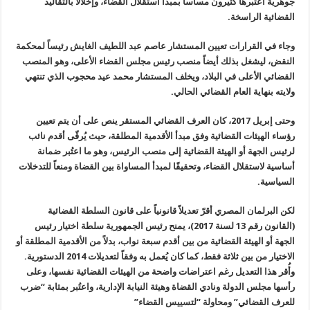
جوهرية اعتبرها كثيرون مساساً بمبدأ استقلال القضاء، وإخلالاً
بالتقاليد
القضائية الراسخة
.
وجاء في
القرارات تعيين المستشار عاصم عبد اللطيف الغايش رئيساً لمحكمة
النقض،
ليشغل بذلك أيضاً منصب رئيس مجلس القضاء الأعلى، وهو المنصب
القضائي الأعلى
في البلاد، ويخلف المستشار محمد عيد محجوب الذي تنتهي
ولايته بنهاية العام
القضائي الحالي
.
وحتى إبريل
2017
، كان العرف القضائي المستقر ينص على أن يتم تعيين
رؤساء الهيئات
القضائية وفق مبدأ الأقدمية المطلقة، حيث يُرقّى أقدم نائب
لرئيس الجهة أو
الهيئة القضائية إلى منصب الرئيس، وهو ما اعتُبر ضمانة
أساسية لاستقلال
القضاء، وتحقيقًا لمبدأ المساواة بين القضاة ومنعاً للتدخلات
السياسية
.
لكن البرلمان
المصري أقرّ تعديلاً قانونياً على قانون السلطة القضائية
(القانون رقم 13
لسنة 2017)، يمنح رئيس الجمهورية سلطة اختيار رئيس
الجهة أو الهيئة
القضائية من بين أقدم سبعة نواب، بدلاً من الأقدمية المطلقة أو
الاختيار من
بين ثلاثة فقط، كما كان يُعمل به وفقاً لتعديلات 2014 الدستورية.
وأُقر
هذا التعديل رغم اعتراضات واضحة من الهيئات القضائية نفسها، وعلى
رأسها
مجلس الدولة ونادي القضاة وهيئة النيابة الإدارية، واعتُبر بمثابة “ضرب
للعرف القضائي” ومحاولة “لتسييس القضاء
”