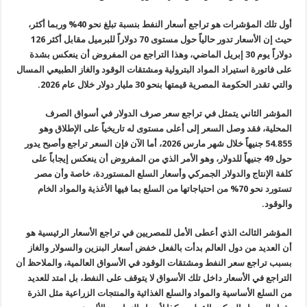
أول تلك المؤشرات هو تراجع أسعار النفط بنسبة تبلغ نحو 40% وربما أكثر،
حيث إن الأسعار تدور حالياً حول مستوى 70 دولاراً للبرميل مقابل أكثر 126
دولاراً يوم 30 إبريل الماضي، وهذا التراجع من المفروض أن ينعكس بشدة
على فاتورة استيراد المواد البترولية ومشتقات الوقود والغاز الطبيعي المسال
والتي تقدر الحكومة المصرية قيمتها بنحو 30 مليار دولار خلال عام 2026
.
المؤشر الثاني يتمثل في تراجع سعر صرف الدولار في أسواق الصرف
المحلية، فقد وصل السعر إلى أعلى مستوى له تاريخياً على الإطلاق وهو
54.855 جنيهاً خلال شهر مارس 2026، أما الآن فإن السعر تراجع وأصبح يدور
حول 49 جنيهاً للدولار، وهو الأمر الذي من المفروض أن ينعكس إيجاباً على
كلفة الإنتاج والدولار الجمركي وأسعار السلع المستوردة، خاصة وأن مصر
تستورد نحو 70% من احتياجاتها من السلع بما فيها الأغذية والمواد الخام
والوقود
.
المؤشر الثالث الذي أعطى الأمل للمصريين في تراجع الأسعار الرئيسية هو
أن العديد من دول العالم بدأت بالفعل خفض أسعار البنزين والسولار والغاز
بسبب تراجع سعر النفط ومشتقات الوقود في الأسواق العالمية، والملاحظ أن
التراجع في الأسعار داخل تلك الأسواق لا يتوقف على النفط، بل امتد للعديد
من السلع الأساسية والمواد والسلع الغذائية والمنتجات الزراعية مثل الذرة