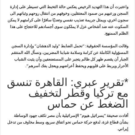
واعتبرت أن هذا التهديد الرخيص يعكس حالة
التخبط التي تسيطر على إدارة
السجن ورعبهم من صمود المعتقلين، وخوفهم من
انتقال روحهم وثباتهم الى
سجون اخري، ويمثل جريمة تعذيب نفسي وتعديًا
سافرًا على كرامتهم لا يمكن
السكوت عنه ضد أشخاص عزل لا يملكون سوى أجسادهم
للاحتجاج على هذا
الظلم الممنهج
.
وقالت المؤسسة الحقوقية: “نحمل الضابط
“
وليد الدهشان” وإدارة السجن
المسؤولية الكاملة عن كرامة وسلامة شبابنا
المضربين، ونسأل الله المنتقم
الجبار أن يقصم ظهر كل ظالم يتجبر على
المستضعفين وأن يثبت الشباب
الأحرار ويربط على قلوبهم ويحفظ أعراضهم ويعجل
بفك أسرهم
“.
*تقرير عبري: القاهرة تنسق
مع تركيا وقطر لتخفيف
الضغط عن حماس
أفادت صحيفة “يسرائيل هيوم” الإسرائيلية بأن مصر تكثف جهود الوساطة
بشأن قطاع غزة، لدفع حركة حماس نحو اتفاق سريع، وسط مخاوف من تدخل
إيراني.