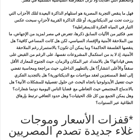
والتحطم التي أصابت ولا تزال المعارضة السياسية السلمية في مصر.
فهل ما ينقص التجربة المصرية هو استلهام الذاكرة البعيدة لتلك الأحزاب التي
رزحت تحت نير الديكتاتورية، أو تلك الذاكرة القريبة لأحزابٍ سبحت عكس
التيار في المياه العكرة للديمقراطية؟
نعم. فكثير من الآليات السابق ذكرها، تتعرض في مصر لمزيد من الإجهاض، ما
بين الملاحقة الأمنية والإفساد السياسي، لكن هل كانت المساعي كافية؟ هل
ينقصها الفلسفة الحاكمة؟ وما يمكن أن تكون؟ بالاستمرار رغم الملاحقة
الأمنية، إذ لا بد من استكمال المشروعات نفسها، على الرغم من القبض على
بعض قياداتها؟ هل بالامتداد عبر المكان والزمان، حيث الجنوح للمعارك الأقل
سقفاً والأعلى انتشاراً؟ هل بالتطهير الداخلي، حيث مراجعة ومحاسبة تفضي
إلى لفظ المستعدِين لعقد مواءمات مع الديكتاتورية؟ هل بالتجديد الفكري
حيث تفعيل الأيدولوجيا باتجاه البحث عن حلول تفصيلية للمشكلات الآنية؟ هل
بالاندماج المجتمعي حيث التعاطي مع قضايا الناس اليومية دونما شعارات؟
وهل يمكن الجمع بين كل تلك الحيثيات؟ وهل حدود التعافي ترتبط بإرهاق
الطاغية عبر السنوات؟
*قفزات الأسعار وموجات
غلاء جديدة تصدم المصريين