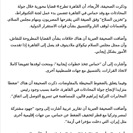
وذكرت الصحيفة، الأربعاء، أن القاهرة تطرح 4 قضايا محورية خلال جولة
المحادثات مع وفد حماس في القاهرة تتضمن بدء عمل لجنة التكنوقراط،
و”تخزين
السلاح” وفق الصيغة التي يقترحها المصريون، ومهام مجلس السلام،
والضمانات
لوقف النار والتنسيق بشأن قوات الاستقرار الدولية
.
وأضافت الصحيفة العبرية أن هناك خلافات بشأن القضايا المطروحة للنقاش،
وأن ممثل مجلس السلام نيكولاي ملادينوف قد يصل إلى القاهرة إذا تقدمت
الأمور بشكل إيجابي
.
وأشارت إلى أن “حماس تتخذ خطوات إيجابية”، ومنحت لوفدها تفويضا كاملا
لاتخاذ القرارات، بالتنسيق مع جهات فلسطينية أخرى
.
وفيما يتعلق بالضغوط المحيطة بالمفاوضات، ذكرت الصحيفة أن هناك “ضغطا
متزايدا لإنجاح جولة المحادثات في القاهرة، خاصة بسبب وجود رئيس
المخابرات
التركية إبراهيم قالين، للمساهمة في تسريع التوصل إلى اتفاق
“.
وأضافت الصحيفة العبرية أن تقارير عربية أشارت إلى وجود “جهود مشتركة
لمصر وتركيا مع قطر لتخفيف الضغط عن حماس، من جهات إقليمية أخرى
مثل إيران،
التي دخلت مؤخرا في أزمة
“.