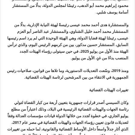
محمود إبراهيم محمد أبو
الدهب، رئيسًا لمجلس الدولة، بدلًا من المستشار
أسامة يوسف شلبي
.
والمستشارة
هدى أحمد محمد عيسى رئيسةً لهيئة النيابة الإدارية، بدلًا من
المستشار محمد
أحمد خليل الشناوي، والمستشار عبد الناصر أبو العزم
عيسى، رئيسًا لهيئة
قضايا الدولة، وهي الهيئة الوحيدة التي لم يرد اسم رئيسها
السابق، المستشار
حسين مدكور، بين من كرمهم الرئيس اليوم، والذي ترأس
الهيئة منذ الأول من
يوليو 2025، في حين سيتولى رؤساء الهيئات الجدد
المنصب بدءًا من غدٍ، الأول
من يوليو
.
ومنذ 2019،
وسّعت التعديلات الدستورية، وما تلاها من قوانين، صلاحيات رئيس
الجمهورية
في الانتقاء من بين المرشحين لرئاسة الهيئات القضائية
.
تغييرات الهيئات القضائية
وكان السيسي
أصدر قرارات جمهورية بتعيين أربعة من كبار القضاة لتولي
رئاسة الجهات
والهيئات القضائية الرئيسية في البلاد، وذلك اعتباراً من مطلع
يوليو
الجاري، في خطوة تُجدد من خلالها الدولة قيادات مؤسسات العدالة وفقاً
لتعديلات قانون تعيين رؤساء الجهات والهيئات القضائية في مصر عام 2017،
الذي أثار جدلاً واسعاً داخل الأوساط القضائية والقانونية، لما حمله من
تغييرات