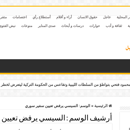
ر المحلية
عاجل
حقوق الانسان
أراء و أقلام
أستطلاع رأي
اعتصامات
متفر
ة
ثقافة و أدب
حوارات
درسات و أبحاث
صدى المنابر
منوعات
نبض الفتوى
مود فتحي بتواطؤ من السلطات الليبية وتقاعس من الحكومة التركية ليتعرض لخطر 
الرئيسية
»
الوسم:
السيسي يرفض تعيين سفير سوري
أرشيف الوسم :
السيسي يرفض تعيين 
ل