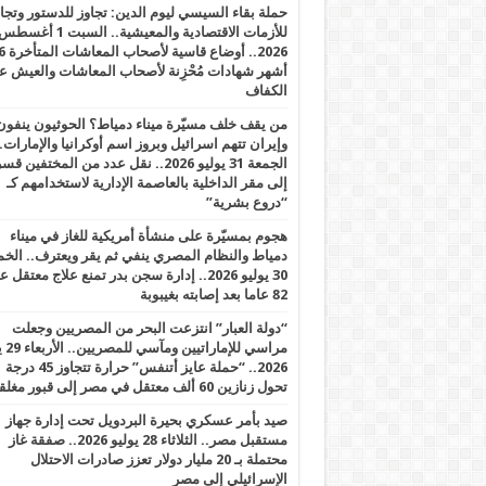
حملة بقاء السيسي ليوم الدين: تجاوز للدستور وتج
للأزمات الاقتصادية والمعيشية.. السبت 1 أغس
2026.. أوضاع قاسية لأصحاب الم
أشهر شهادات مُحْزِنة لأصحاب المعاشات والعيش ع
الكفاف
من يقف خلف مسيّرة ميناء دمياط؟ الحوثيون ينفون
وإيران تتهم اسرائيل وبروز اسم أوكرانيا والإمارات.
الجمعة 31 يوليو 2026.. نقل عدد من المختفين قسر
إلى مقر الداخلية بالعاصمة الإدارية لاستخدامهم كـ
“دروع بشرية”
هجوم بمسيّرة على منشأة أمريكية للغاز في ميناء
دمياط والنظام المصري ينفي ثم يقر ويعترف.. ال
30 يوليو 2026.. إدارة سجن بدر تمنع علاج معتقل
82 عاما بعد إصابته بغيبوبة
“دولة العبار” انتزعت البحر من المصريين وجعلت
مراسي للإ
2026.. “حملة عايز أتنفس” حرارة تتجاوز 45 درجة
تحول زنازين 60 ألف معتقل في مصر إلى قبور مغلقة
صيد بأمر عسكري بحيرة البردويل تحت إدارة جهاز
مستقبل مصر.. الثلاثاء 28 يوليو 2026.. صفقة غاز
محتملة بـ 20 مليار دولار تعزز صادرات الاحتلال
الإسرائيلي إلى مصر