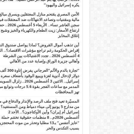
يكره إسرائيل واليهود”
الأمن المصري يقتحم منازل المعتقلين ويسرق مبالغ
مالية ومقتنيات وتصاعد الانتهاكات ضد المعتقلات ف
سجن العاشر نساء.. الأربعاء 5 
ارتفاع الأسعار: زيت الطعام والكهرباء والخبز وشبح
إغلاق المخابز
أين تذهب أموال القروض؟ لماذا يواصل صندوق الن
إقراض الحكومة رغم تراجع مؤشرات الاقتصاد؟.. الثل
4 أغسطس 2026.. تجدد الاشتباكات بين الشرطة
وأهالي جزيرة الوراق وإصابة عدد من الأهالي
“تجارة بالدم والألم”العرجاني يفرض إتاوة 300 ألف
دولار لإدخال أدوية لغزة ويبيع الوقود بأضعاف سعره
إسرائيل.. الاثنين 3 أغسطس 2026.. زلزال ا
المدمر مع ساعات الفجر بقوة 5.6 درجات وت
تهز المحافظات
المسيّرة تعيد فتح ملف الرصد والإنذار والدفاع في 
من مدارج 5 يونيو إلى ميناء دمياط ومن المستفيد؟
إسرائيل أم إيران؟ وأين الأوكتاجون؟.. الأحد 2
أغسطس 2026م.. 8 منظمات حقوقية تختتم حملة
“عايز أتنفس” بـ13 مطلبا وتحذر من موت المحتجز
بسبب التكدس والحر