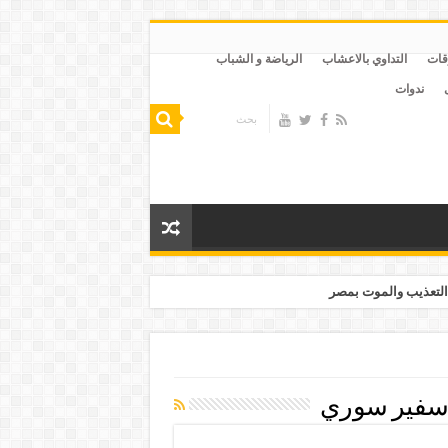
قات
التداوي بالاعشاب
الرياضة و الشباب
ندوات
التعذيب والموت بمصر
سفير سوري