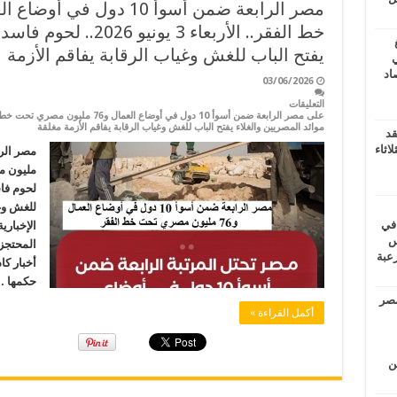
خط الفقر.. الأربعاء 3 
يفتح الباب للغش وغياب الرقابة يفاقم الأزمة
ي
أغسطس 2026.. حصاد
03/06/2026
التعليقات
موائد المصريين والغلاء يفتح الباب للغش وغياب الرقابة يفاقم الأزمة مغلقة
قد
اثاء
لحوم فاس
للغش وغ
 في
الإخبار
لسويس
المحتجزي
وابع مرعبة
أخبار كا
حكمها 
مصر
أكمل القراءة »
ين