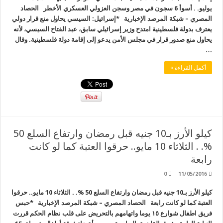
يوليو. . أسوأ 6 سجون في مصر وسجن العزولي العسكري الأخطر الحصاد
المصري – شبكة المرصد الإخبارية *إسرائيل: السيسي يحاول منع قرار دولي
يعترف بدولة فلسطينية امتدح وزير إسرائيلي سابق، عبد الفتاح السيسي، لأنه
يحاول منع صدور قرار في مجلس الأمن يدعو إلى إقامة دولة فلسطينية. وقال
…
أكمل القراءة »
كيلو الأرز بـ10 جنيه قبل رمضان وارتفاع السلع 50
%‏. . الثلاثاء 10 مايو.. حرقوا العتبة كما لو كانت
رابعة
0
11/05/2016
كيلو الأرز بـ10 جنيه قبل رمضان وارتفاع السلع 50 %‏. . الثلاثاء 10 مايو.. حرقوا
العتبة كما لو كانت رابعة الحصاد المصري – شبكة المرصد الإخبارية *حبس
فريق اطفال شوارع ١٥ يوما واتهامهم بالتحريض على قلب نظام الحكم قررت