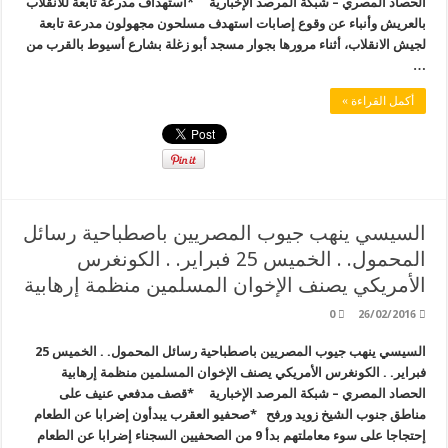
الحصاد المصري – شبكة المرصد الإخبارية *استهداف مدرعة تابعة للانقلاب
بالعريش وأنباء عن وقوع إصابات استهدف مسلحون مجهولون مدرعة تابعة
لجيش الانقلاب، أثناء مرورها بجوار مسجد أبو زغلة بشارع أسيوط بالقرب من
…
أكمل القراءة »
السيسي ينهب جيوب المصريين باصطباحية رسائل
المحمول. . الخميس 25 فبراير. . الكونغرس
الأمريكي يصنف الإخوان المسلمين منظمة إرهابية
0
26/02/2016
السيسي ينهب جيوب المصريين باصطباحية رسائل المحمول. . الخميس 25
فبراير. . الكونغرس الأمريكي يصنف الإخوان المسلمين منظمة إرهابية
الحصاد المصري – شبكة المرصد الإخبارية *قصف مدفعي عنيف على
مناطق جنوب الشيخ زويد ورفح *صحفيو العقرب يبدأون إضرابا عن الطعام
إحتجاجا على سوء معاملتهم بدأ 9 من الصحفيين السجناء إضرابا عن الطعام