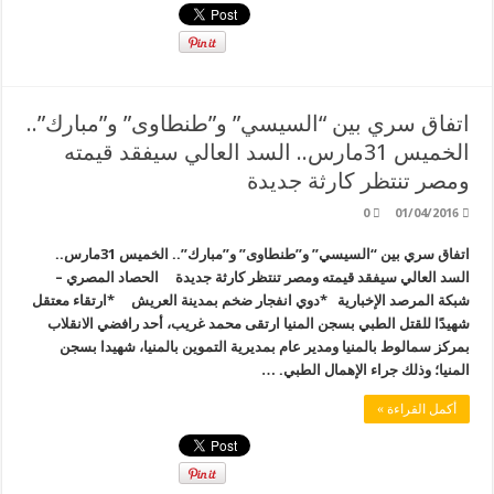
اتفاق سري بين “السيسي” و”طنطاوى” و”مبارك”..
الخميس 31مارس.. السد العالي سيفقد قيمته
ومصر تنتظر كارثة جديدة
0
01/04/2016
اتفاق سري بين “السيسي” و”طنطاوى” و”مبارك”.. الخميس 31مارس..
السد العالي سيفقد قيمته ومصر تنتظر كارثة جديدة الحصاد المصري –
شبكة المرصد الإخبارية *دوي انفجار ضخم بمدينة العريش *ارتقاء معتقل
شهيدًا للقتل الطبي بسجن المنيا ارتقى محمد غريب، أحد رافضي الانقلاب
بمركز سمالوط بالمنيا ومدير عام بمديرية التموين بالمنيا، شهيدا بسجن
المنيا؛ وذلك جراء الإهمال الطبي. …
أكمل القراءة »