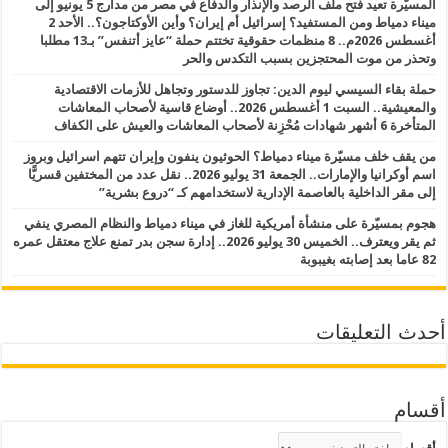
المسيّرة تعيد فتح ملف الرصد والإنذار والدفاع في مصر من مدارج 5 يونيو إلى
ميناء دمياط ومن المستفيد؟ إسرائيل أم إيران؟ وأين الأوكتاجون؟.. الأحد 2
أغسطس 2026م.. 8 منظمات حقوقية تختتم حملة “عايز أتنفس” بـ13 مطلبا
وتحذر من موت المحتجزين بسبب التكدس والحر
حملة بقاء السيسي ليوم الدين: تجاوز للدستور وتجاهل للأزمات الاقتصادية
والمعيشية.. السبت 1 أغسطس 2026.. أوضاع قاسية لأصحاب المعاشات
المتأخرة 6 أشهر شهادات مُحْزِنة لأصحاب المعاشات والعيش على الكفاف
من يقف خلف مسيّرة ميناء دمياط؟ الحوثيون ينفون وإيران تتهم اسرائيل وبروز
اسم أوكرانيا والإمارات.. الجمعة 31 يوليو 2026.. نقل عدد من المختفين قسريًّا
إلى مقر الداخلية بالعاصمة الإدارية لاستخدامهم كـ “دروع بشرية”
هجوم بمسيّرة على منشأة أمريكية للغاز في ميناء دمياط والنظام المصري ينفي
ثم يقر ويعترف.. الخميس 30 يوليو 2026.. إدارة سجن بدر تمنع علاج معتقل عمره
82 عاما بعد إصابته بغيبوبة
أحدث التعليقات
أقسام