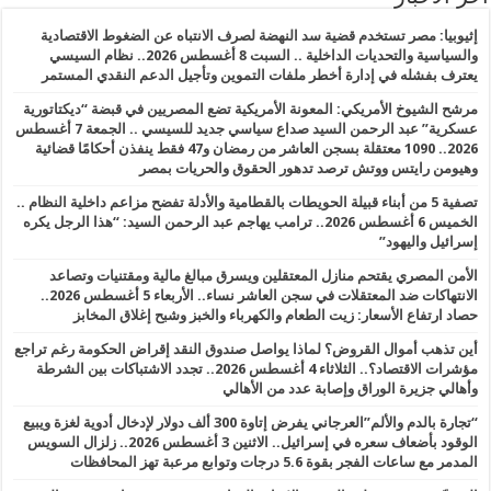
إثيوبيا: مصر تستخدم قضية سد النهضة لصرف الانتباه عن الضغوط الاقتصادية
والسياسية والتحديات الداخلية .. السبت 8 أغسطس 2026.. نظام السيسي
يعترف بفشله في إدارة أخطر ملفات التموين وتأجيل الدعم النقدي المستمر
مرشح الشيوخ الأمريكي: المعونة الأمريكية تضع المصريين في قبضة “ديكتاتورية
عسكرية” عبد الرحمن السيد صداع سياسي جديد للسيسي .. الجمعة 7 أغسطس
2026.. 1090 معتقلة بسجن العاشر من رمضان و47 فقط ينفذن أحكامًا قضائية
وهيومن رايتس ووتش ترصد تدهور الحقوق والحريات بمصر
تصفية 5 من أبناء قبيلة الحويطات بالقطامية والأدلة تفضح مزاعم داخلية النظام ..
الخميس 6 أغسطس 2026.. ترامب يهاجم عبد الرحمن السيد: “هذا الرجل يكره
إسرائيل واليهود”
الأمن المصري يقتحم منازل المعتقلين ويسرق مبالغ مالية ومقتنيات وتصاعد
الانتهاكات ضد المعتقلات في سجن العاشر نساء.. الأربعاء 5 أغسطس 2026..
حصاد ارتفاع الأسعار: زيت الطعام والكهرباء والخبز وشبح إغلاق المخابز
أين تذهب أموال القروض؟ لماذا يواصل صندوق النقد إقراض الحكومة رغم تراجع
مؤشرات الاقتصاد؟.. الثلاثاء 4 أغسطس 2026.. تجدد الاشتباكات بين الشرطة
وأهالي جزيرة الوراق وإصابة عدد من الأهالي
“تجارة بالدم والألم”العرجاني يفرض إتاوة 300 ألف دولار لإدخال أدوية لغزة ويبيع
الوقود بأضعاف سعره في إسرائيل.. الاثنين 3 أغسطس 2026.. زلزال السويس
المدمر مع ساعات الفجر بقوة 5.6 درجات وتوابع مرعبة تهز المحافظات