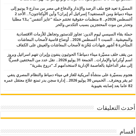
المسيّرة تعيد فتح ملف الرصد والإنذار والدفاع في مصر من مدارج 5 يونيو إلى
ميناء دمياط ومن المستفيد؟ إسرائيل أم إيران؟ وأين الأوكتاجون؟.. الأحد 2
أغسطس 2026م.. 8 منظمات حقوقية تختتم حملة “عايز أتنفس” بـ13 مطلبا
وتحذر من موت المحتجزين بسبب التكدس والحر
حملة بقاء السيسي ليوم الدين: تجاوز للدستور وتجاهل للأزمات الاقتصادية
والمعيشية.. السبت 1 أغسطس 2026.. أوضاع قاسية لأصحاب المعاشات
المتأخرة 6 أشهر شهادات مُحْزِنة لأصحاب المعاشات والعيش على الكفاف
من يقف خلف مسيّرة ميناء دمياط؟ الحوثيون ينفون وإيران تتهم اسرائيل وبروز
اسم أوكرانيا والإمارات.. الجمعة 31 يوليو 2026.. نقل عدد من المختفين قسريًّا
إلى مقر الداخلية بالعاصمة الإدارية لاستخدامهم كـ “دروع بشرية”
هجوم بمسيّرة على منشأة أمريكية للغاز في ميناء دمياط والنظام المصري ينفي
ثم يقر ويعترف.. الخميس 30 يوليو 2026.. إدارة سجن بدر تمنع علاج معتقل عمره
82 عاما بعد إصابته بغيبوبة
أحدث التعليقات
أقسام