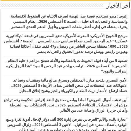
أخر الأخبار
إثيوبيا: مصر تستخدم قضية سد النهضة لصرف الانتباه عن الضغوط الاقتصادية
والسياسية والتحديات الداخلية .. السبت 8 أغسطس 2026.. نظام السيسي
يعترف بفشله في إدارة أخطر ملفات التموين وتأجيل الدعم النقدي المستمر
مرشح الشيوخ الأمريكي: المعونة الأمريكية تضع المصريين في قبضة “ديكتاتورية
عسكرية” عبد الرحمن السيد صداع سياسي جديد للسيسي .. الجمعة 7 أغسطس
2026.. 1090 معتقلة بسجن العاشر من رمضان و47 فقط ينفذن أحكامًا قضائية
وهيومن رايتس ووتش ترصد تدهور الحقوق والحريات بمصر
تصفية 5 من أبناء قبيلة الحويطات بالقطامية والأدلة تفضح مزاعم داخلية النظام ..
الخميس 6 أغسطس 2026.. ترامب يهاجم عبد الرحمن السيد: “هذا الرجل يكره
إسرائيل واليهود”
الأمن المصري يقتحم منازل المعتقلين ويسرق مبالغ مالية ومقتنيات وتصاعد
الانتهاكات ضد المعتقلات في سجن العاشر نساء.. الأربعاء 5 أغسطس 2026..
حصاد ارتفاع الأسعار: زيت الطعام والكهرباء والخبز وشبح إغلاق المخابز
أين تذهب أموال القروض؟ لماذا يواصل صندوق النقد إقراض الحكومة رغم تراجع
مؤشرات الاقتصاد؟.. الثلاثاء 4 أغسطس 2026.. تجدد الاشتباكات بين الشرطة
وأهالي جزيرة الوراق وإصابة عدد من الأهالي
“تجارة بالدم والألم”العرجاني يفرض إتاوة 300 ألف دولار لإدخال أدوية لغزة ويبيع
الوقود بأضعاف سعره في إسرائيل.. الاثنين 3 أغسطس 2026.. زلزال السويس
المدمر مع ساعات الفجر بقوة 5.6 درجات وتوابع مرعبة تهز المحافظات