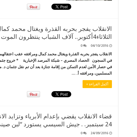
الانقلاب يفجر بحربه القذرة ويغتال محمد كما
الثلاثاء4أكتوبر.. آلاف الشباب ينتظرون الموت في السجون
0
04/10/2016
في السجون الحصاد المصري – شبكة المرصد الإخبارية * خروج جثم
في حصار الأمن لعدم التمكن من إقامة جنازة بعد أن تم نقل جثمان د. 
المسلمين، ومرافقه أ. …
أكمل القراءة »
قضاء الانقلاب يقضي بإعدام الأبرياء وتزايد ال
24 سبتمبر. . جيش السيسي يستورد “لبن صيني مغشوش”
0
24/09/2016