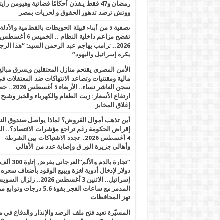
رمضان و47 فقط ينفذن أحكامًا قضائية وهيومن را
ووتش ترصد تدهور الحقوق والحريات بمصر
تصفية 5 من أبناء قبيلة الحويطات بالقطامية والأدلة
تفضح مزاعم داخلية النظام .. الخميس 6 أغسطس
2026.. ترامب يهاجم عبد الرحمن السيد: “هذا الرج
يكره إسرائيل واليهود”
الأمن المصري يقتحم منازل المعتقلين ويسرق مبالغ
مالية ومقتنيات وتصاعد الانتهاكات ضد المعتقلات ف
سجن العاشر نساء.. الأربعاء 5 
ارتفاع الأسعار: زيت الطعام والكهرباء والخبز وشبح
إغلاق المخابز
أين تذهب أموال القروض؟ لماذا يواصل صندوق الن
إقراض الحكومة رغم تراجع مؤشرات الاقتصاد؟.. الثل
4 أغسطس 2026.. تجدد الاشتباكات بين الشرطة
وأهالي جزيرة الوراق وإصابة عدد من الأهالي
“تجارة بالدم والألم”العرجاني يفرض إتاوة 300 ألف
دولار لإدخال أدوية لغزة ويبيع الوقود بأضعاف سعره
إسرائيل.. الاثنين 3 أغسطس 2026.. زلزال ا
المدمر مع ساعات الفجر بقوة 5.6 درجات وت
تهز المحافظات
المسيّرة تعيد فتح ملف الرصد والإنذار والدفاع في 