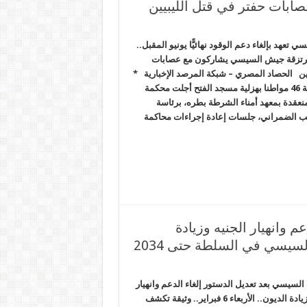
بات حفتر في قتل الليبيين
 تعهد بإلغاء دعم الوقود نهائيًّا يونيو المقبل..
ريل.. مرتزقة جيش السيسي يشاركون مع عصابات
يين الحصاد المصري – شبكة المرصد الإخبارية *
تأجيل إعادة محاكمة 46 مواطنا بهزلية مسجد الفتح أجلت محكمة
منعقدة بمعهد أمناء الشرطة بطره، برئاسة
 الضمراني، جلسات إعادة إجراءات محاكمة
 وانهيار الجنيه وزيادة
لسيسي بعد تعديل الدستور إلغاء الدعم وانهيار
الجنيه وزيادة الديون.. الأربعاء 6 فبراير.. وثيقة تكشف