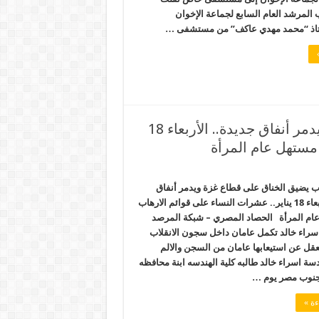
 المرشد العام السابع لجماعة الإخوان
تاذ “محمد مهدي عاكف” من مستشفى …
جيش الانقلاب يضيق الخناق على قطاع غزة ويدمر أنفاق جديدة.. الأربعاء 18
 مستهل عام المرأة
ب يضيق الخناق على قطاع غزة ويدمر أنفاق
جديدة.. الأربعاء 18 يناير.. عشرات النساء على قوائم الارهاب
ام المرأة الحصاد المصري – شبكة المرصد
اسراء خالد تكمل عامان داخل سجون الانقلاب
لعقل عن استيعابها عامان من السجن والالم
سة اسراء خالد طالبه كلية الهندسه ابنة محافظه
نوب مصر يوم …
ءة »