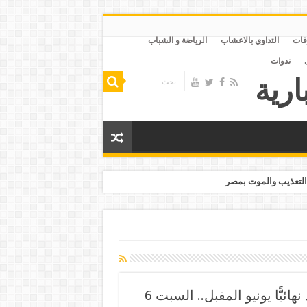
قات
التداوي بالاعشاب
الرياضة و الشباب
ندوات
التعذيب والموت بمصر
صندوق النقد: السيسي تعهد بإلغاء دعم الوقود نهائيًّا يونيو المقبل.. السبت 6