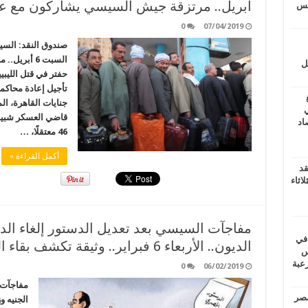
أبريل.. مرتزقة جيش السيسي يشاركون مع عصا
يتس
0
07/04/2019
صندوق النقد: السيسي
السبت 6 أب
ل
حفتر في قتل الليب
جنايات القاهرة، ال
ي
قاضي العسكر شبيب
أغسطس 2026.. حصاد
46 معتقلًا، …
أكمل القراءة »
قد
اثاء
مفاجآت السيسي بعد تعديل الدستور إلغاء الدعم
 في
الديون.. الأربعاء 6 فبراير.. وثيقة تكشف بقاء السيسي في السلطة حتى 2034
لسويس
وابع مرعبة
0
06/02/2019
مفاجآت ا
مصر