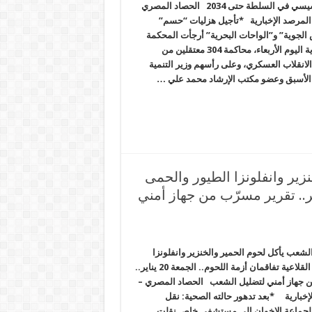
بقاء السيسي في السلطة حتى 2034 الحصاد المصري
المرصد الإخبارية *تأجيل هزليات “حسم”
 الجوية” و”الواحات البحرية” أرجأت المحكمة
العسكرية اليوم الأربعاء، محاكمة 304 معتقلين من
لانقلاب العسكري، وعلى رأسهم وزير التنمية
 الأسبق وعضو مكتب الإرشاد محمد علي …
ير وانفلونزا الطيور والحمى
 تفاقمان أزمة اللحوم.. الجمعة 20 يناير.. تقرير مسرّب من جهاز أمني
عب يأكل لحوم الحمير والخنزير وانفلونزا
الطيور والحمى القلاعية تفاقمان أزمة اللحوم.. الجمعة 20 يناير..
ن جهاز أمني لتضليل الشعب الحصاد المصري –
إخبارية *بعد تدهور حالته الصحية: نقل
 لجماعة الإخوان إلى مستشفى خاص نقلت