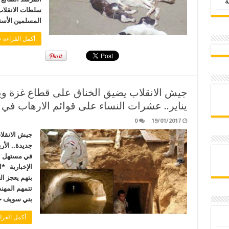
سلطات الانقلاب
المسلمين الأس
أكمل القراءة »
يناير.. عشرات النساء على قوائم الارهاب في
0
19/01/2017
جيش الانقلا
في مستهل ع
الإخبارية *
بتهم يعجز ا
تتمهم المهند
بني سويف ج
أكمل القرا