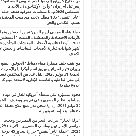
من مدارج 5 يونيو إلى ميناء دمياط ومن المستفيد؟
إسرائيل أم إيران؟ وأين الأوكتاجون؟.. الأحد 2
أغسطس 2026م.. 8 منظمات حقوقية تختتم حملة
“عايز أتنفس” بـ13 مطلبا وتحذر من موت المحتجز
بسبب التكدس والحر
حملة بقاء السيسي ليوم الدين: تجاوز للدستور وتج
للأزمات الاقتصادية والمعيشية.. السبت 1 أغس
2026.. أوضاع قاسية لأصحاب الم
أشهر شهادات مُحْزِنة لأصحاب المعاشات والعيش ع
الكفاف
من يقف خلف مسيّرة ميناء دمياط؟ الحوثيون ينفون
وإيران تتهم اسرائيل وبروز اسم أوكرانيا والإمارات.
الجمعة 31 يوليو 2026.. نقل عدد من المختفين قسر
إلى مقر الداخلية بالعاصمة الإدارية لاستخدامهم كـ
“دروع بشرية”
هجوم بمسيّرة على منشأة أمريكية للغاز في ميناء
دمياط والنظام المصري ينفي ثم يقر ويعترف.. ال
30 يوليو 2026.. إدارة سجن بدر تمنع علاج معتقل
82 عاما بعد إصابته بغيبوبة
“دولة العبار” انتزعت البحر من المصريين وجعلت
مراسي للإ
2026.. “حملة عايز أتنفس” حرارة تتجاوز 45 درجة