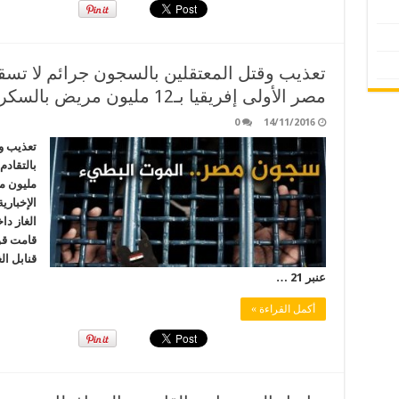
مصر الأولى إفريقيا بـ12 مليون مريض بالسكر
0
14/11/2016
تعذيب و
مليون م
الإخبار
الغاز دا
قامت قو
قنابل ال
عنبر 21 …
أكمل القراءة »