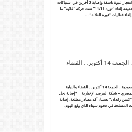
الإخبارية *إصابة ضابط وجندي في انفجار عبوة ناسفة وإصابة 2 آخرين في اشتباكات
بالشيخ زويد *حركة “غلابة” توضح حقيقة إلغاء “ثورة 11/11” نفت حركة “غلابة” ما
غاء فعاليات “ثورة الغلابة” …
إعلام النظام يمهد لاعتذار السيسي للسعودية.. الجمعة 14 أكتوبر. . القضاء
إعلام النظام يمهد لاعتذار السيسي للسعودية.. الجمعة 14 أكتوبر. . القضاء والنيابة
المصري – شبكة المرصد الإخبارية *إصابة نجل
“كمين زقدان” بسيناء أكد مصادر مطلعة، إصابة
ات المسلحة في هجوم سيناء الذي وقع اليوم،