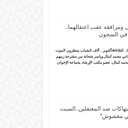
ل ومرافقه عقب اعتقالهما..
الانقلاب يفجر بحربه القذرة ويغتال محمد كمال ومرافقه عقب اعتقالهما.. الثلاثاء4أكتوبر.. آلاف الشباب ينتظرون الموت
اني محمد كمال وياسر شحاتة من مشرحة زينهم
محمد كمال، عضو مكتب الإرشاد بجماعة الإخوان
انتهاكات ضد المعتقلين..السبت