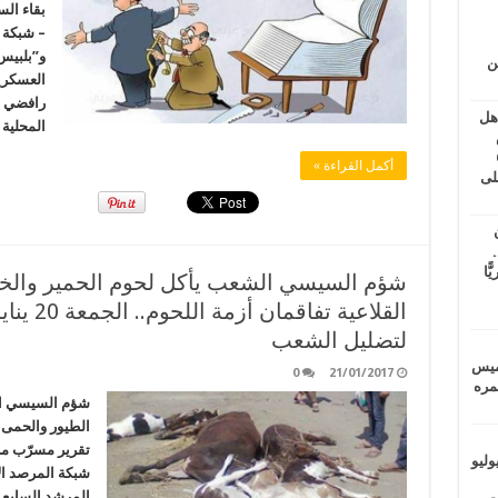
– شبكة 
و”بلبيس
ين
رافضي ا
اهل
المحلية
طس
عاشات المتأخرة 6
أكمل القراءة »
لى
.
يًّا
شؤم السيسي الشعب يأكل لحوم الحمير والخنز
القلاعية
لتضليل الشعب
خميس
0
21/01/2017
 عمره
شؤم السيسي الش
تقرير مسرّب م
ماراتيين ومآسي للمصريين.. الأربعاء 29 يوليو
شبكة المرصد ال
المرشد السابع