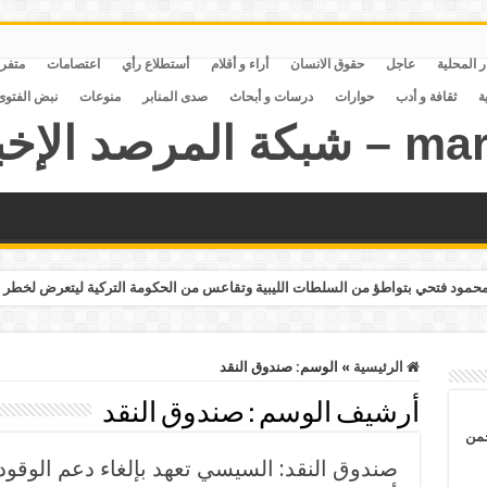
ر المحلية
عاجل
حقوق الانسان
أراء و أقلام
أستطلاع رأي
اعتصامات
متفر
ة
ثقافة و أدب
حوارات
درسات و أبحاث
صدى المنابر
منوعات
نبض الفتوى
مود فتحي بتواطؤ من السلطات الليبية وتقاعس من الحكومة التركية ليتعرض لخطر 
الرئيسية
»
الوسم:
صندوق النقد
أرشيف الوسم :
صندوق النقد
حمن