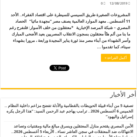
0
12/08/2019
المشروعات الصغيرة طريق السيسي للسيطرة على اقتصاد الفقراء.. الأحد
11 أغسطس.. معهد الموارد العالمية يصنف مصر “مجهدة مائيا” الحصاد
المصري – شبكة المرصد الإخبارية *معتقلون من خلف الأسوار: فلنفرح رغم
ما بنا من ألم هنّأ معتقلون بسجون الانقلاب المصريين بعيد الأضحى المبارك
وأسر الشهداء من أبناء مصر منذ ثورة يناير المجيدة ورابعة ، مرورا بشهداء
سيناء، كما تقدموا …
أكمل القراءة »
أخر الأخبار
تصفية 5 من أبناء قبيلة الحويطات بالقطامية والأدلة تفضح مزاعم داخلية النظام ..
الخميس 6 أغسطس 2026.. ترامب يهاجم عبد الرحمن السيد: “هذا الرجل يكره
إسرائيل واليهود”
الأمن المصري يقتحم منازل المعتقلين ويسرق مبالغ مالية ومقتنيات وتصاعد
الانتهاكات ضد المعتقلات في سجن العاشر نساء.. الأربعاء 5 أغسطس 2026..