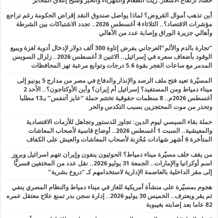
حصاد ارتفاع الأسعار: زيت الطعام والكهرباء والخبز وشبح إغلاق المخابز
أين تذهب أموال القروض؟ لماذا يواصل صندوق النقد إقراض الحكومة رغم تراجع
مؤشرات الاقتصاد؟.. الثلاثاء 4 أغسطس 2026.. تجدد الاشتباكات بين الشرطة
وأهالي جزيرة الوراق وإصابة عدد من الأهالي
“تجارة بالدم والألم”العرجاني يفرض إتاوة 300 ألف دولار لإدخال أدوية لغزة ويبيع
الوقود بأضعاف سعره في إسرائيل.. الاثنين 3 أغسطس 2026.. زلزال السويس
المدمر مع ساعات الفجر بقوة 5.6 درجات وتوابع مرعبة تهز المحافظات
المسيّرة تعيد فتح ملف الرصد والإنذار والدفاع في مصر من مدارج 5 يونيو إلى
ميناء دمياط ومن المستفيد؟ إسرائيل أم إيران؟ وأين الأوكتاجون؟.. الأحد 2
أغسطس 2026م.. 8 منظمات حقوقية تختتم حملة “عايز أتنفس” بـ13 مطلبا
وتحذر من موت المحتجزين بسبب التكدس والحر
حملة بقاء السيسي ليوم الدين: تجاوز للدستور وتجاهل للأزمات الاقتصادية
والمعيشية.. السبت 1 أغسطس 2026.. أوضاع قاسية لأصحاب المعاشات
المتأخرة 6 أشهر شهادات مُحْزِنة لأصحاب المعاشات والعيش على الكفاف
من يقف خلف مسيّرة ميناء دمياط؟ الحوثيون ينفون وإيران تتهم اسرائيل وبروز
اسم أوكرانيا والإمارات.. الجمعة 31 يوليو 2026.. نقل عدد من المختفين قسريًّا
إلى مقر الداخلية بالعاصمة الإدارية لاستخدامهم كـ “دروع بشرية”
هجوم بمسيّرة على منشأة أمريكية للغاز في ميناء دمياط والنظام المصري ينفي
ثم يقر ويعترف.. الخميس 30 يوليو 2026.. إدارة سجن بدر تمنع علاج معتقل عمره
82 عاما بعد إصابته بغيبوبة