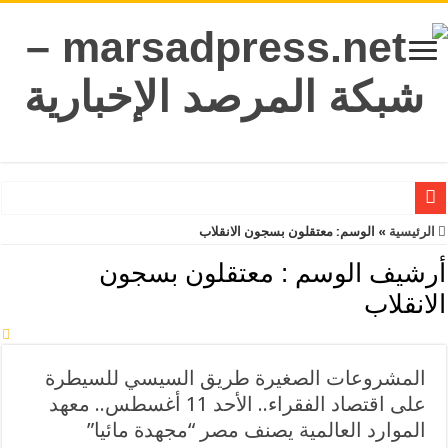
اختطاف المواطن التركي المصري محمود فتحي بتواطؤ من السلطات الليبية وتقاعس
الرئيسية
»
الوسم:
معتقلون بسجون الانقلاب
السيسي الفاشل الانبطاحي لترامب: من فضلك ساعدنا في إيقاف الحرب وأنت قادر على ذلك.. الثلاثاء 31 مارس 2026.. الأزهر: قانون إعدام الأسرى الفلسطينيين يكشف انهيار الق
أرشيف الوسم :
معتقلون بسجون
داعمو الانقلاب يديرون وجههم للسيسي والنظام ينقل جثامين مواطنين توفوا في الكويت والآلاف يعودون للقاهرة من دول الخليج.. الاثنين 30 مارس 2026.. النظام المصري يفرض إ
الانقلاب
أضغاث أحلام خارجية النظام المصري لـ 5 دول:”أمن العرب خط أحمر” والسيسي:”مسافة السكة” من مصلحة مصر الضغط لوقف الحرب على إيران لكن السيسي قزم لا يستطيع.. الاثنين 9 مارس 2026.. تذاكر عودة “خرافية” من الخليج للمصريين مقابل تسهيلات عبور طابا للأمريكيين والإسرائيليين
محاكمات بلا ضمانات: أنماط الانتهاكات المنهجية لضمانات المحاكمة العادلة أمام دوائر جنايات الإرهاب (سبتمبر 2024 – يناير 2026).. الثلاثاء 17 فبراير 2026.. مصر على حافة”الفقر المائي”: خطاب بدر عبدالعاطي عن ال
المشروعات الصغيرة طريق السيسي للسيطرة
على اقتصاد الفقراء.. الأحد 11 أغسطس.. معهد
الموارد العالمية يصنف مصر “مجهدة مائيا”