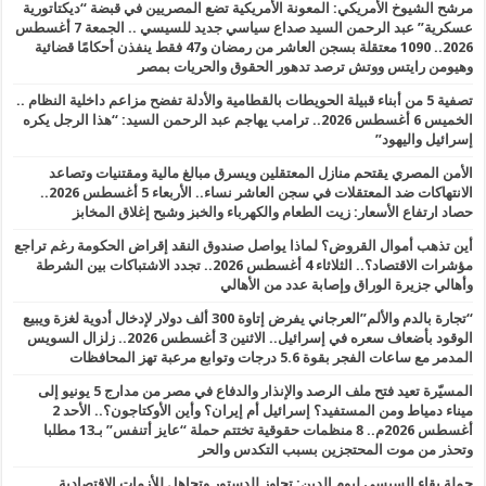
مرشح الشيوخ الأمريكي: المعونة الأمريكية تضع المصريين في قبضة “ديكتاتورية
عسكرية” عبد الرحمن السيد صداع سياسي جديد للسيسي .. الجمعة 7 أغسطس
2026.. 1090 معتقلة بسجن العاشر من رمضان و47 فقط ينفذن أحكامًا قضائية
وهيومن رايتس ووتش ترصد تدهور الحقوق والحريات بمصر
تصفية 5 من أبناء قبيلة الحويطات بالقطامية والأدلة تفضح مزاعم داخلية النظام ..
الخميس 6 أغسطس 2026.. ترامب يهاجم عبد الرحمن السيد: “هذا الرجل يكره
إسرائيل واليهود”
الأمن المصري يقتحم منازل المعتقلين ويسرق مبالغ مالية ومقتنيات وتصاعد
الانتهاكات ضد المعتقلات في سجن العاشر نساء.. الأربعاء 5 أغسطس 2026..
حصاد ارتفاع الأسعار: زيت الطعام والكهرباء والخبز وشبح إغلاق المخابز
أين تذهب أموال القروض؟ لماذا يواصل صندوق النقد إقراض الحكومة رغم تراجع
مؤشرات الاقتصاد؟.. الثلاثاء 4 أغسطس 2026.. تجدد الاشتباكات بين الشرطة
وأهالي جزيرة الوراق وإصابة عدد من الأهالي
“تجارة بالدم والألم”العرجاني يفرض إتاوة 300 ألف دولار لإدخال أدوية لغزة ويبيع
الوقود بأضعاف سعره في إسرائيل.. الاثنين 3 أغسطس 2026.. زلزال السويس
المدمر مع ساعات الفجر بقوة 5.6 درجات وتوابع مرعبة تهز المحافظات
المسيّرة تعيد فتح ملف الرصد والإنذار والدفاع في مصر من مدارج 5 يونيو إلى
ميناء دمياط ومن المستفيد؟ إسرائيل أم إيران؟ وأين الأوكتاجون؟.. الأحد 2
أغسطس 2026م.. 8 منظمات حقوقية تختتم حملة “عايز أتنفس” بـ13 مطلبا
وتحذر من موت المحتجزين بسبب التكدس والحر
حملة بقاء السيسي ليوم الدين: تجاوز للدستور وتجاهل للأزمات الاقتصادية