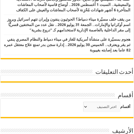
والمعيشية.. السبت 1 أغسطس 2026.. أوضاع قاسية لأصحاب المعاشات
المتأخرة 6 أشهر شهادات مُحْزِنة لأصحاب المعاشات والعيش على الكفاف
من يقف خلف مسيّرة ميناء دمياط؟ الحوثيون ينفون وإيران تتهم اسرائيل وبروز
اسم أوكرانيا والإمارات.. الجمعة 31 يوليو 2026.. نقل عدد من المختفين قسريًّا
إلى مقر الداخلية بالعاصمة الإدارية لاستخدامهم كـ “دروع بشرية”
هجوم بمسيّرة على منشأة أمريكية للغاز في ميناء دمياط والنظام المصري ينفي
ثم يقر ويعترف.. الخميس 30 يوليو 2026.. إدارة سجن بدر تمنع علاج معتقل عمره
82 عاما بعد إصابته بغيبوبة
أحدث التعليقات
أقسام
أقسام
الأرشيف