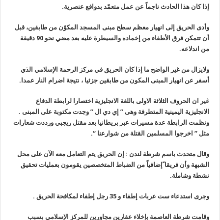
إذا كان هذا الحادث ناجماً عن عمل متعمّد بدوافع عنصرية.
وأدى الحريق إلى انهيار معظم سطح مبنى المسجد المكوّن من طابقين، قبل
أن تتمكن فرق الأطفاء من إخماده والسيطرة عليه بعد مضي نحو 90 دقيقة
من اندلاعه.
ولايزال من غير الواضح ما إذا كان الحريق في مركز الرحمة الإسلامي الذي
أسفر عن انهيار المبنى المكون من طابقين جزئيا ، نتيجة اضرام النار عمدا.
غير ان الحروف الثلاثة الاولى باللغة الانجليزية اختصارا لرابطة الدفاع
الانجليزية اليمينية المتطرفة وهى ” إي دي ال ” وجدت مكتوبة على المبنى .
ونظمت الرابطة عدة مسيرات عبر بريطانيا بعد مقتل ريجبي ورددت شعارات
مثل ” اخرجوا المسلمين القتلة من شوارعنا “.
وقال متحدث باسم شرطة لندن : إن الحريق يتم التعامل معه الآن على محل
الشبهة وأن فريقا ًإضافياً من الضباط المتخصصين يقومون بعمليات تحقيق
نشطة وشاملة.
وجرى استدعاء ست عربات إطفاء و 35 رجل إطفاء لمكافحة الحريق .
وقامت شرطة العاصمة بإخلاء عقارين مجاورين للمركز الإسلامي بسبب