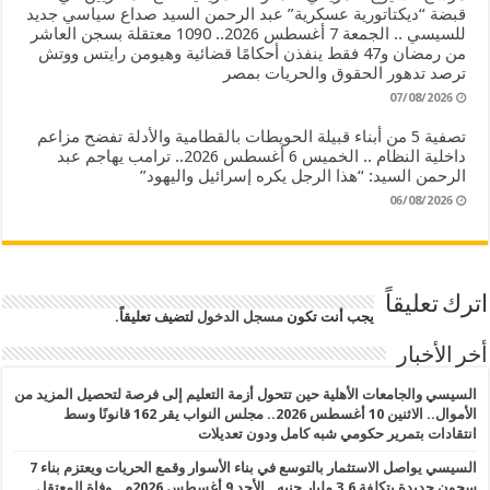
قبضة “ديكتاتورية عسكرية” عبد الرحمن السيد صداع سياسي جديد
للسيسي .. الجمعة 7 أغسطس 2026.. 1090 معتقلة بسجن العاشر
من رمضان و47 فقط ينفذن أحكامًا قضائية وهيومن رايتس ووتش
ترصد تدهور الحقوق والحريات بمصر
07/08/2026
تصفية 5 من أبناء قبيلة الحويطات بالقطامية والأدلة تفضح مزاعم
داخلية النظام .. الخميس 6 أغسطس 2026.. ترامب يهاجم عبد
الرحمن السيد: “هذا الرجل يكره إسرائيل واليهود”
06/08/2026
اترك تعليقاً
يجب أنت تكون
مسجل الدخول
لتضيف تعليقاً.
أخر الأخبار
السيسي والجامعات الأهلية حين تتحول أزمة التعليم إلى فرصة لتحصيل المزيد من
الأموال.. الاثنين 10 أغسطس 2026.. مجلس النواب يقر 162 قانونًا وسط
انتقادات بتمرير حكومي شبه كامل ودون تعديلات
السيسي يواصل الاستثمار بالتوسع في بناء الأسوار وقمع الحريات ويعتزم بناء 7
سجون جديدة بتكلفة 3.6 مليار جنيه.. الأحد 9 أغسطس 2026م.. وفاة المعتقل