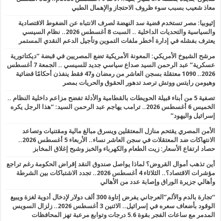
معاذ شعيب بسبب سوء ظروف الاحتجاز والإهمال الطبي
إثيوبيا: مصر تستخدم قضية سد النهضة لصرف الانتباه عن الضغوط الاقتصادية
والسياسية والتحديات الداخلية .. السبت 8 أغسطس 2026.. نظام السيسي
يعترف بفشله في إدارة أخطر ملفات التموين وتأجيل الدعم النقدي المستمر
مرشح الشيوخ الأمريكي: المعونة الأمريكية تضع المصريين في قبضة “ديكتاتورية
عسكرية” عبد الرحمن السيد صداع سياسي جديد للسيسي .. الجمعة 7 أغسطس
2026.. 1090 معتقلة بسجن العاشر من رمضان و47 فقط ينفذن أحكامًا قضائية
وهيومن رايتس ووتش ترصد تدهور الحقوق والحريات بمصر
تصفية 5 من أبناء قبيلة الحويطات بالقطامية والأدلة تفضح مزاعم داخلية النظام ..
الخميس 6 أغسطس 2026.. ترامب يهاجم عبد الرحمن السيد: “هذا الرجل يكره
إسرائيل واليهود”
الأمن المصري يقتحم منازل المعتقلين ويسرق مبالغ مالية ومقتنيات وتصاعد
الانتهاكات ضد المعتقلات في سجن العاشر نساء.. الأربعاء 5 أغسطس 2026..
حصاد ارتفاع الأسعار: زيت الطعام والكهرباء والخبز وشبح إغلاق المخابز
أين تذهب أموال القروض؟ لماذا يواصل صندوق النقد إقراض الحكومة رغم تراجع
مؤشرات الاقتصاد؟.. الثلاثاء 4 أغسطس 2026.. تجدد الاشتباكات بين الشرطة
وأهالي جزيرة الوراق وإصابة عدد من الأهالي
“تجارة بالدم والألم”العرجاني يفرض إتاوة 300 ألف دولار لإدخال أدوية لغزة ويبيع
الوقود بأضعاف سعره في إسرائيل.. الاثنين 3 أغسطس 2026.. زلزال السويس
المدمر مع ساعات الفجر بقوة 5.6 درجات وتوابع مرعبة تهز المحافظات