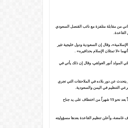
اني من مقابلة متلفزة
مع نائب القنصل السعودي
 القاعدة.
لإسلامية»، وقال إن السعودية ودول خليجية تثير
ا «لا تمثلان الإسلام بحذافيره» .
كي المولد أنور العولقي، وقال إن ذلك يأتي في
 يتحدث عن دور بلاده في الملاحقات التي تجري
رعي التنظيم في اليمن والسعودية.
وما يزال مصير نائب القنصل السعودي في عدن عبدالله الخالدي مجهولاً بعد نحو 15 شهراً من اختطاف على يد جناح
دن في ظروف غامضة، وأعلن تنظيم القاعدة بعدها مسؤوليته