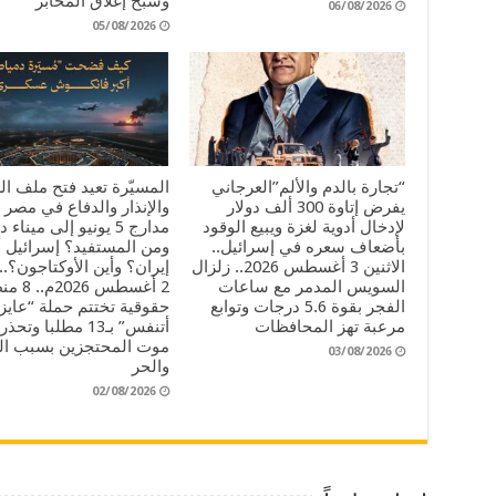
وشبح إغلاق المخابز
06/08/2026
05/08/2026
“تجارة بالدم والألم”العرجاني
المسيّرة تعيد فتح ملف ا
يفرض إتاوة 300 ألف دولار
والإنذار والدفاع في مصر 
لإدخال أدوية لغزة ويبيع الوقود
مدارج 5 يونيو إلى ميناء
بأضعاف سعره في إسرائيل..
ومن المستفيد؟ إسرائيل أ
الاثنين 3 أغسطس 2026.. زلزال
إيران؟ وأين الأوكتاجون؟.. 
السويس المدمر مع ساعات
2 أغسطس 6
الفجر بقوة 5.6 درجات وتوابع
حقوقية تختتم حملة “عايز
مرعبة تهز المحافظات
أتنفس” بـ13 مطلبا وتح
موت المحتجزين بسبب ا
03/08/2026
والحر
02/08/2026