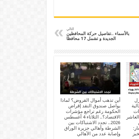
التالي
بالأسماء ..تفاصيل حركة المحافظين
الجديدة و تشمل 17 محافظا
زل
أين تذهب أموال القروض؟ لماذا
لية
يواصل صندوق النقد إقراض
ات
الحكومة رغم تراجع مؤشرات
لعاشر
الاقتصاد؟.. الثلاثاء 4 أغسطس
س
2026.. تجدد الاشتباكات بين
ار:
الشرطة وأهالي جزيرة الوراق
خبز
وإصابة عدد من الأهالي