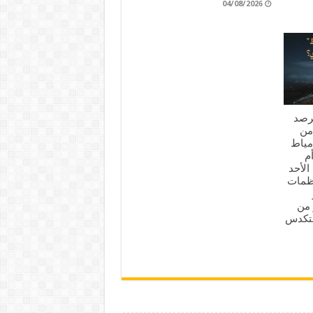
04/08/2026
لرصد
من
 دمياط
م
الأحد
202م.. 8 منظمات
ذر من
لتكدس