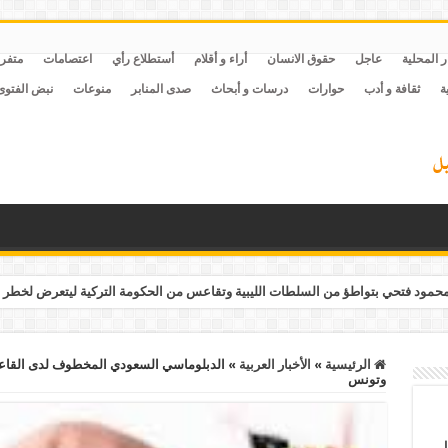
ر المحلية
عاجل
حقوق الانسان
أراء و أقلام
أستطلاع رأي
اعتصامات
متفر
ة
ثقافة و أدب
حوارات
درسات و أبحاث
صدى المنابر
منوعات
نبض الفتوى
مود فتحي بتواطؤ من السلطات الليبية وتقاعس من الحكومة التركية ليتعرض لخطر 
الرئيسية
»
الأخبار العربية
»
الدبلوماسي السعودي المخطوف لدى القاعدة
وتونس
ل