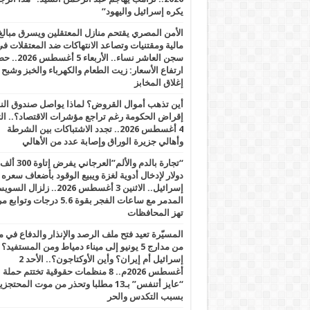
يكره إسرائيل واليهود”
الأمن المصري يقتحم منازل المعتقلين ويسرق مبالغ
مالية ومقتنيات وتصاعد الانتهاكات ضد المعتقلات ف
سجن العاشر نساء.. الأربعاء 5 
ارتفاع الأسعار: زيت الطعام والكهرباء والخبز وشبح
إغلاق المخابز
أين تذهب أموال القروض؟ لماذا يواصل صندوق الن
إقراض الحكومة رغم تراجع مؤشرات الاقتصاد؟.. الثل
4 أغسطس 2026.. تجدد الاشتباكات بين الشرطة
وأهالي جزيرة الوراق وإصابة عدد من الأهالي
“تجارة بالدم والألم”العرجاني يفرض إتاوة 300 ألف
دولار لإدخال أدوية لغزة ويبيع الوقود بأضعاف سعره
إسرائيل.. الاثنين 3 أغسطس 2026.. زلزال ا
المدمر مع ساعات الفجر بقوة 5.6 درجات وت
تهز المحافظات
المسيّرة تعيد فتح ملف الرصد والإنذار والدفاع في 
من مدارج 5 يونيو إلى ميناء دمياط ومن المستفيد؟
إسرائيل أم إيران؟ وأين الأوكتاجون؟.. الأحد 2
أغسطس 2026م.. 8 منظمات حقوقية تختتم حملة
“عايز أتنفس” بـ13 مطلبا وتحذر من موت المحتجز
بسبب التكدس والحر