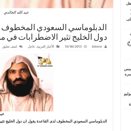
اهل
طس
عبد الله الخالدي
عاشات المتأخرة 6
لى
الدبلوماسي السعودي المخطوف لد
دول الخليج تثير الاضطرابات في 
.
يًّا
Admin
16/06/2013
الأخبار العربية
,
عاجل
اضف تعليق
خميس
 عمره
ماراتيين ومآسي للمصريين.. الأربعاء 29 يوليو
عبد
الدبلوماسي السعودي المخطوف لدى القاعدة يقول ان دول الخليج تث