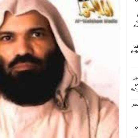
ي
أغسطس 2026.. حصاد
قد
اثاء
 في
لسويس
وابع مرعبة
مصر
ين