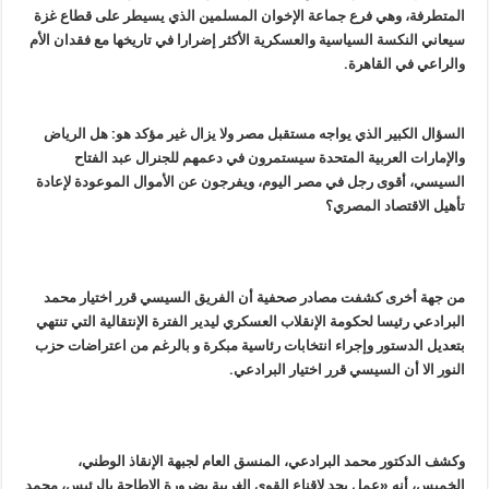
المتطرفة، وهي فرع جماعة الإخوان المسلمين الذي يسيطر على قطاع غزة
سيعاني النكسة السياسية والعسكرية الأكثر إضرارا في تاريخها مع فقدان الأم
والراعي في القاهرة.
السؤال الكبير الذي يواجه مستقبل مصر ولا يزال غير مؤكد هو: هل الرياض
والإمارات العربية المتحدة سيستمرون في دعمهم للجنرال عبد الفتاح
السيسي، أقوى رجل في مصر اليوم، ويفرجون عن الأموال الموعودة لإعادة
تأهيل الاقتصاد المصري؟
من جهة أخرى كشفت مصادر صحفية أن الفريق السيسي قرر اختيار محمد
البرادعي رئيسا لحكومة الإنقلاب العسكري ليدير الفترة الإنتقالية التي تنتهي
بتعديل الدستور وإجراء انتخابات رئاسية مبكرة و بالرغم من اعتراضات حزب
النور الا أن السيسي قرر اختيار البرادعي.
وكشف الدكتور محمد البرادعي، المنسق العام لجبهة الإنقاذ الوطني،
الخميس، أنه «عمل بجد لإقناع القوى الغربية بضرورة الإطاحة بالرئيس، محمد