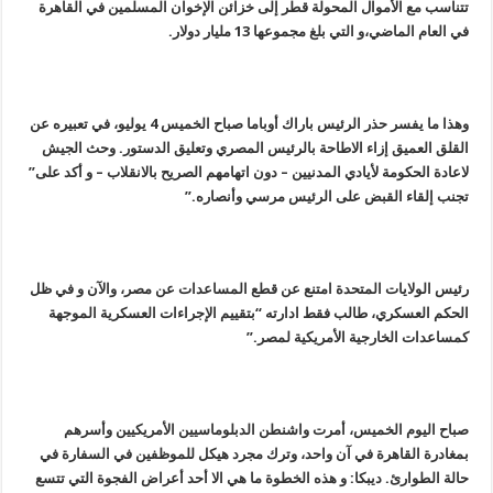
تتناسب مع الأموال المحولة قطر إلى خزائن الإخوان المسلمين في القاهرة
في العام الماضي،و التي بلغ مجموعها 13 مليار دولار.
وهذا ما يفسر حذر الرئيس باراك أوباما صباح الخميس 4 يوليو، في تعبيره عن
القلق العميق إزاء الاطاحة بالرئيس المصري وتعليق الدستور. وحث الجيش
لاعادة الحكومة لأيادي المدنيين – دون اتهامهم الصريح بالانقلاب – و أكد على”
تجنب إلقاء القبض على الرئيس مرسي وأنصاره.”
رئيس الولايات المتحدة امتنع عن قطع المساعدات عن مصر، والآن و في ظل
الحكم العسكري، طالب فقط ادارته “بتقييم الإجراءات العسكرية الموجهة
كمساعدات الخارجية الأمريكية لمصر.”
صباح اليوم الخميس، أمرت واشنطن الدبلوماسيين الأمريكيين وأسرهم
بمغادرة القاهرة في آن واحد، وترك مجرد هيكل للموظفين في السفارة في
حالة الطوارئ. ديبكا: و هذه الخطوة ما هي الا أحد أعراض الفجوة التي تتسع