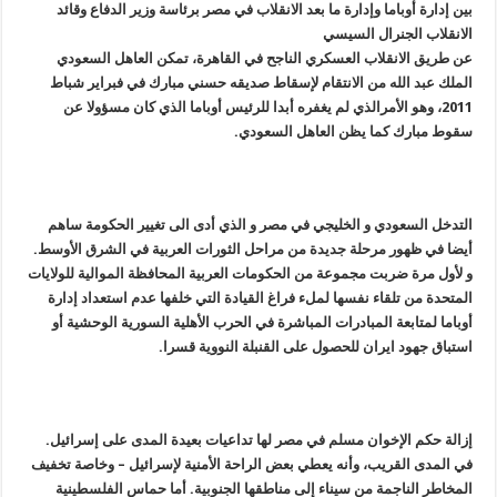
بين إدارة أوباما وإدارة ما بعد الانقلاب في مصر برئاسة وزير الدفاع وقائد
الانقلاب الجنرال السيسي
عن طريق الانقلاب العسكري الناجح في القاهرة، تمكن العاهل السعودي
الملك عبد الله من الانتقام لإسقاط صديقه حسني مبارك في فبراير شباط
2011، وهو الأمرالذي لم يغفره أبدا للرئيس أوباما الذي كان مسؤولا عن
سقوط مبارك كما يظن العاهل السعودي.
التدخل السعودي و الخليجي في مصر و الذي أدى الى تغيير الحكومة ساهم
أيضا في ظهور مرحلة جديدة من مراحل الثورات العربية في الشرق الأوسط.
و لأول مرة ضربت مجموعة من الحكومات العربية المحافظة الموالية للولايات
المتحدة من تلقاء نفسها لملء فراغ القيادة التي خلفها عدم استعداد إدارة
أوباما لمتابعة المبادرات المباشرة في الحرب الأهلية السورية الوحشية أو
استباق جهود ايران للحصول على القنبلة النووية قسرا.
إزالة حكم الإخوان مسلم في مصر لها تداعيات بعيدة المدى على إسرائيل.
في المدى القريب، وأنه يعطي بعض الراحة الأمنية لإسرائيل – وخاصة تخفيف
المخاطر الناجمة من سيناء إلى مناطقها الجنوبية. أما حماس الفلسطينية