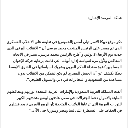
شبكة المرصد الإخبارية
ذكر موقع ديبكا الاسرائيلي أمس (الخميس) في تعليقه على الانقلاب العسكري
الذي تم بمصر على الرئيس المنتخب محمد مرسي أن ” الانقلاب البرقي الذي
حدث يوم الأربعاء 3 يوليو، و أطاح بالرئيس محمد مرسي، يسير في الاتجاه
المعاكس ولأول مرة لسياسة إدارة أوباما التي قامت برعاية حركة الإخوان
المسلمين كقوة معتدلة للحكم العربي وشريك لسياساتها في الشرق الأوسط.
ديبكا يكشف عن أن الجيش المصري لم يكن ليتمكن من الانقلاب بدون
مساعدة من السعودية و المخابرات في دبي والتمويل الخليجي”.
ألقت المملكة العربية السعودية والإمارات العربية المتحدة بوزنهم ومحافظهم
المليئة بالاموال دعما للجنرالات في مصر، هادفين لوضع متحدثهم الكبير
للثورات العربية التي ترعاها الولايات المتحدة (أو الربيع االعربي)، بعد فشلهم
في الحفاظ على السيطرة على ليبيا ومصر وسوريا حتى الآن..”