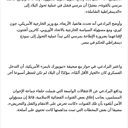
مرسي بالقوة»، معتبرًا أن مرسي فشل في عملية تحول البلاد إلى
«الديمقراطية الشاملة».
وأوضح البرادعي أنه تحدث هاتفيا، الأربعاء، مع وزير الخارجية الأمريكي، جون
كيري، ومع مسؤولة السياسة الخارجية بالاتحاد الأوروبي، كاثرين آشتون،
لإقناعهما بضرورة الإطاحة بمرسي لكي تبدأ عملية التحول إلى نموذج
ديمقراطي للحكم في مصر.
واعتبر البرادعي، في حوار مع صحيفة «نيويورك تايمز» الأمريكية، أن التدخل
العسكري كان «الخيار الأقل ألمًا»، مؤكدًا أن البلاد لم تكن لتنتظر أسبوعا آخر.
ودافع البرادعي عن الاعتقالات الواسعة التي شملت حلفاء جماعة الإخوان
المسلمين، بجانب إغلاق بعض القنوات الفضائية الاسلامية، قائلا إن مسؤولي
الأمن أبلغوه بأن تلك القنوات «كانت تحرض على الانتقام والقتل والتحريض»،
مضيفا أن بعض المحطات التي تمت مداهمتها كانت تحتوي على أسلحة.