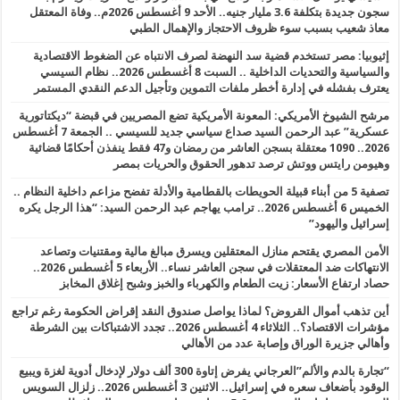
سجون جديدة بتكلفة 3.6 مليار جنيه.. الأحد 9 أغسطس 2026م.. وفاة المعتقل
معاذ شعيب بسبب سوء ظروف الاحتجاز والإهمال الطبي
إثيوبيا: مصر تستخدم قضية سد النهضة لصرف الانتباه عن الضغوط الاقتصادية
والسياسية والتحديات الداخلية .. السبت 8 أغسطس 2026.. نظام السيسي
يعترف بفشله في إدارة أخطر ملفات التموين وتأجيل الدعم النقدي المستمر
مرشح الشيوخ الأمريكي: المعونة الأمريكية تضع المصريين في قبضة “ديكتاتورية
عسكرية” عبد الرحمن السيد صداع سياسي جديد للسيسي .. الجمعة 7 أغسطس
2026.. 1090 معتقلة بسجن العاشر من رمضان و47 فقط ينفذن أحكامًا قضائية
وهيومن رايتس ووتش ترصد تدهور الحقوق والحريات بمصر
تصفية 5 من أبناء قبيلة الحويطات بالقطامية والأدلة تفضح مزاعم داخلية النظام ..
الخميس 6 أغسطس 2026.. ترامب يهاجم عبد الرحمن السيد: “هذا الرجل يكره
إسرائيل واليهود”
الأمن المصري يقتحم منازل المعتقلين ويسرق مبالغ مالية ومقتنيات وتصاعد
الانتهاكات ضد المعتقلات في سجن العاشر نساء.. الأربعاء 5 أغسطس 2026..
حصاد ارتفاع الأسعار: زيت الطعام والكهرباء والخبز وشبح إغلاق المخابز
أين تذهب أموال القروض؟ لماذا يواصل صندوق النقد إقراض الحكومة رغم تراجع
مؤشرات الاقتصاد؟.. الثلاثاء 4 أغسطس 2026.. تجدد الاشتباكات بين الشرطة
وأهالي جزيرة الوراق وإصابة عدد من الأهالي
“تجارة بالدم والألم”العرجاني يفرض إتاوة 300 ألف دولار لإدخال أدوية لغزة ويبيع
الوقود بأضعاف سعره في إسرائيل.. الاثنين 3 أغسطس 2026.. زلزال السويس