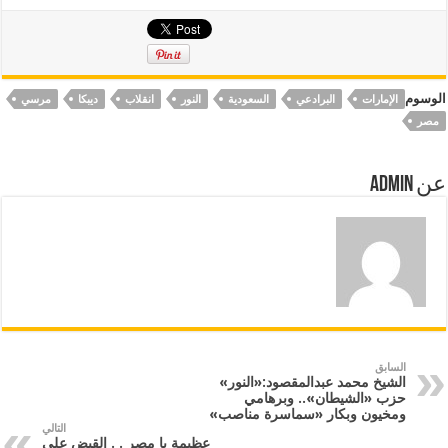
الوسوم
الإمارات
البرادعي
السعودية
النور
انقلاب
ديبكا
مرسي
مصر
عن Admin
السابق
الشيخ محمد عبدالمقصود:«النور»
حزب «الشيطان».. وبرهامي
ومخيون وبكار «سماسرة مناصب»
التالي
عظيمة يا مصر . . القبض على