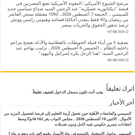
مرشح الشيوخ الأمريكي: المعونة الأمريكية تضع المصريين في
قبضة “ديكتاتورية عسكرية” عبد الرحمن السيد صداع سياسي جديد
للسيسي .. الجمعة 7 أغسطس 2026.. 1090 معتقلة بسجن العاشر
من رمضان و47 فقط ينفذن أحكامًا قضائية وهيومن رايتس ووتش
ترصد تدهور الحقوق والحريات بمصر
07/08/2026
تصفية 5 من أبناء قبيلة الحويطات بالقطامية والأدلة تفضح مزاعم
داخلية النظام .. الخميس 6 أغسطس 2026.. ترامب يهاجم عبد
الرحمن السيد: “هذا الرجل يكره إسرائيل واليهود”
06/08/2026
اترك تعليقاً
يجب أنت تكون
مسجل الدخول
لتضيف تعليقاً.
أخر الأخبار
السيسي والجامعات الأهلية حين تتحول أزمة التعليم إلى فرصة لتحصيل المزيد من
الأموال.. الاثنين 10 أغسطس 2026.. مجلس النواب يقر 162 قانونًا وسط
انتقادات بتمرير حكومي شبه كامل ودون تعديلات
السيسي يواصل الاستثمار بالتوسع في بناء الأسوار وقمع الحريات ويعتزم بناء 7