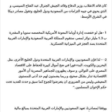
كان قائد الانقلاب، وزير الدفاع وقائد الجيش الجنرال عبد الفتاح السيسي، و
الذي يحوي في جيبه التزامات من السعودية ودول الخليج، وتقول مصادر ديبكا
في الشرق الأوسط:
1 –هل لو خفضت إدارة أوباما المعونة الأمريكية المخصصه سنويا و المقدرة
ب 1.3 مليار دولار لمصر، ستقوم المملكة العربية السعودية والإمارات العربية
المتحدة بسد العجز في الميزانية العسكرية.
2- – لذا فإن السعوديين، والإمارات العربية المتحدة ودول الخليج الأخرى، مثل
البحرين والكويت، البدء فورا في ضخ أموال كبيرة للحفاظ على الاقتصاد
المصري على التوالي. و سوف يظهرون للجماهير المصرية أن الأمور
الاقتصادية تدار بشكل صحيح، و ربما يضمنون لهم حد أدنى للمستوى
المعيشي وليس من الضروري ان يتعرضوا للجوع كما سبق و حدث للعديد تحت
حكم الإخوان المسلمين.”
ووفقا لمصادرنا، تعهد السعوديين والإمارات العربية المتحدة بمبالغ مالية