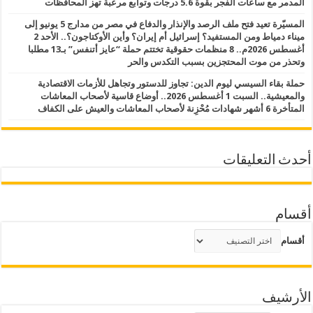
المدمر مع ساعات الفجر بقوة 5.6 درجات وتوابع مرعبة تهز المحافظات
المسيّرة تعيد فتح ملف الرصد والإنذار والدفاع في مصر من مدارج 5 يونيو إلى
ميناء دمياط ومن المستفيد؟ إسرائيل أم إيران؟ وأين الأوكتاجون؟.. الأحد 2
أغسطس 2026م.. 8 منظمات حقوقية تختتم حملة “عايز أتنفس” بـ13 مطلبا
وتحذر من موت المحتجزين بسبب التكدس والحر
حملة بقاء السيسي ليوم الدين: تجاوز للدستور وتجاهل للأزمات الاقتصادية
والمعيشية.. السبت 1 أغسطس 2026.. أوضاع قاسية لأصحاب المعاشات
المتأخرة 6 أشهر شهادات مُحْزِنة لأصحاب المعاشات والعيش على الكفاف
أحدث التعليقات
أقسام
أقسام
الأرشيف