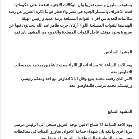
يستوعب مليون ونصف تقريبا وان الوكالات الاجنبية تتضغط على حكوماتها
لعدم الاعتراف بالمسار الجديد فى مصر والاخطر هو ما ذكره التقرير عن رصد
مكالمات للعديد من افراد القوات المسلحة برتبة عميد و رئيس الهيئة
الهندسية للقوات المسلحة اللواء أركان حرب طاهر عبد الله يتحدثون فيها عن
ضرورة وجود موقف عاجل للقوات المسلحة والخروج من المشهد باى ثمن
المشهد السادس
يوم الاحد الساعة 10 مساء اتصال اللواء ممدوح شاهين بمحمد بديع وطلب
التفاوض معه
الامر الذى رفضه محمد بديع وقال انا لا اتفاوض مع احد ومعكم رئيسى
ورئيسكم محمد مرسى فللتفاوضوا معه
المشهد السابع
يوم الاحد الساعة 12 صباح الاثنين
توجه الفريق صبحى الى الرئيس مرسى
مرة اخرى وابلغه بان شهداء جماعة الاخوان تجاوزوا المئات فى محافظات
مصر بسبب البلطجية والشرطة وان الجيش لم يتدخل بعد
.