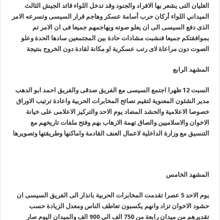
الغليان التى يشعر بها الافراد والجنود وقد تدخل اللواء قائد الجيش الثالث
الميداني اللواء أركان حرب أسامة عسكر وهاجم قرار السيسى وتسرعه الامر
الذى دفع السيسى الى ان يعلو صوته ويهاجمهم جميعا فى ان الامر تم
بموافقتكم جميعا فنشبت مشادات حادة بين المجتمعين سادها الحدة وعلو
الصوت دون مراعاة لاى رتب عسكرية او مكانة لقادة دون الخروج بنتيجة
المشهد الرابع
السبت 12 ظهرا
اجتمع السيسى مع الفريق صدقى والفريق احمد ابو الدهب
مدير الشئون المعنوية لتقيم نصائح المخابرات الحربية واعادة ترتيب الاوراق
خصوصا الاعلامية والحشد المضاد يوم الاحد والتركيز الاعلامى على خيانة
الاخوان والاسلاميين والصاق تهمة الارهاب بهم وفتح ملفات تاريخهم مع
التنسيق مع وزارة الداخلية لاعمال العنف القادمة واماكنها وطريقتها وتصويرها
المشهد الخامس
يوم الاحد 5 عصرا تقدمت المخابرات الحربية بانذار الى الفريق السيسى ان
حشود الاخوان تزاد وانهم يكسبون تعاطف الناس ومعدل الزيادة حسب
تقديرهم من ميدان رابعة من 750 الف الى 900 الف والميدان اليوم صار