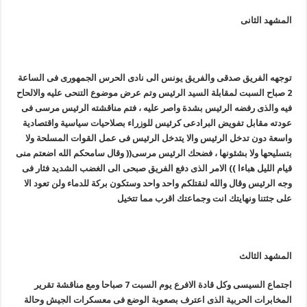
المشهد الثانى
توجهه الفريق صدقى والفريق يونس الى نادى الحرس الجمهورى فى الساعة
2 صباح السبت لمقابلة السيد الرئيس وتم عرض موضوع التنحى عليه والالحاح
فيه والذى رفضه الرئيس بشدة واصر عليه
،
فتم مناقشته الرئيس مرسى فى
عودته مقابل تفويض البرادعى كرئيس للوزراء بصلاحيات سياسية واقتصادية
واسعة دون تدخل الرئيس والا يتدخل الرئيس فى عمل القوات المسلحة ولا
بتسليحها ولا بشئونها
،
فضحك الرئيس مرسى(( وقال سامحكم الله اضعتم منى
قيام الليل هباءا )) الامر الذى دفع الفريق صبحى الى الغضب الشديد فثار فى
وجه الرئيس وقال والله لنقتلكم واحد واحد وستكون بركة للدماء ولن تعود الا
على جثتنا ونهايتك انت وجماعتك اقرب مما تتخيل
المشهد الثالث
اجتماع السيسى وكل قادة الافرع يوم السبت 7 صباحا ومع مناقشة تقرير
المخابرات الحربية الذى اعترف بصعوبة الوضع فى معسكرات الجيش وحالة