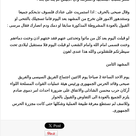
وقال صبحى بالحرف : اذا استمريت على عنادك فلسوف نذبحكم جميعا
وستتدهور الامور فلن نخرج من المشهد بعد اليوم فاما تسجيلك بالتنحى او
القبول بالعودة المشروطة المذكورة سابقا او دمك ودم انصارك
فقال مرسى :
لو قبلت اليوم بعد كل من ماتوا وتحدثنى عنهم فقد خنتهم اذن وخنت دماءهم
وخنت قسمى امام الله وامام الشعب
لو قبلت اليوم فلا مستقبل لبلادى تحت
سيطرتكم
فلتقتلونى والله هذا عندى اهون
المشهد الثامن
يوم الاحد الساعة 2 صباحا يوم الاثنين
اجتماع الفريق السيسى والفريق
صبحى وقائد الحرس الجمهورى ورئيس هيئة عمليات القوات المسلحة اللواء
أركان حرب محسن الشاذلى والاتفاق على ضرورة احداث امر دموى صادم
يلزم الجميع بالعودة الى التفاوض والقبول بالحوار
وللاسف لم نستطع معرفة طبيعة العملية وشكلها حتى كانت مجزرة الحرس
الجمهورى.