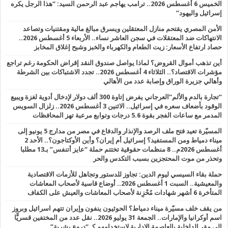
الخميس 6 أغسطس 2026.. ترامب يهاجم عبد الرحمن السيد: “هذا الرجل يكره
إسرائيل واليهود”
الأمن المصري يقتحم منازل المعتقلين ويسرق مبالغ مالية ومقتنيات وتصاعد
الانتهاكات ضد المعتقلات في سجن العاشر نساء.. الأربعاء 5 أغسطس 2026..
حصاد ارتفاع الأسعار: زيت الطعام والكهرباء والخبز وشبح إغلاق المخابز
أين تذهب أموال القروض؟ لماذا يواصل صندوق النقد إقراض الحكومة رغم تراجع
مؤشرات الاقتصاد؟.. الثلاثاء 4 أغسطس 2026.. تجدد الاشتباكات بين الشرطة
وأهالي جزيرة الوراق وإصابة عدد من الأهالي
“تجارة بالدم والألم”العرجاني يفرض إتاوة 300 ألف دولار لإدخال أدوية لغزة ويبيع
الوقود بأضعاف سعره في إسرائيل.. الاثنين 3 أغسطس 2026.. زلزال السويس
المدمر مع ساعات الفجر بقوة 5.6 درجات وتوابع مرعبة تهز المحافظات
المسيّرة تعيد فتح ملف الرصد والإنذار والدفاع في مصر من مدارج 5 يونيو إلى
ميناء دمياط ومن المستفيد؟ إسرائيل أم إيران؟ وأين الأوكتاجون؟.. الأحد 2
أغسطس 2026م.. 8 منظمات حقوقية تختتم حملة “عايز أتنفس” بـ13 مطلبا
وتحذر من موت المحتجزين بسبب التكدس والحر
حملة بقاء السيسي ليوم الدين: تجاوز للدستور وتجاهل للأزمات الاقتصادية
والمعيشية.. السبت 1 أغسطس 2026.. أوضاع قاسية لأصحاب المعاشات
المتأخرة 6 أشهر شهادات مُحْزِنة لأصحاب المعاشات والعيش على الكفاف
من يقف خلف مسيّرة ميناء دمياط؟ الحوثيون ينفون وإيران تتهم اسرائيل وبروز
اسم أوكرانيا والإمارات.. الجمعة 31 يوليو 2026.. نقل عدد من المختفين قسريًّا
إلى مقر الداخلية بالعاصمة الإدارية لاستخدامهم كـ “دروع بشرية”