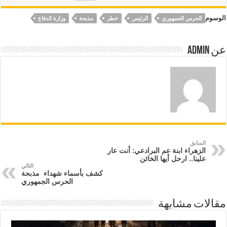
الوسوم
الحرس الجمهوري
الرئيس
خطر
مذبحة
وزارة الدفاع
عن Admin
السابق
الزهراء ابنة عم البرادعي: أنت عار
علينا.. ارحل أيها الخائن
التالي
كشف بأسماء شهداء ‏ مذبحة
الحرس الجمهوري
مقالات مشابهة