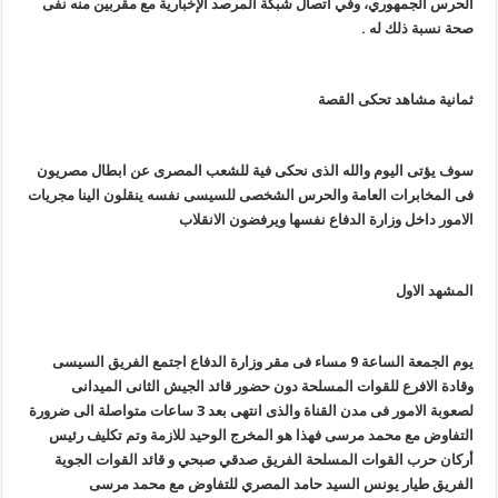
الحرس الجمهوري، وفي اتصال شبكة المرصد الإخبارية مع مقربين منه نفى
صحة نسبة ذلك له .
ثمانية مشاهد تحكى القصة
سوف يؤتى اليوم والله الذى نحكى فية للشعب المصرى عن ابطال مصريون
فى المخابرات العامة والحرس الشخصى للسيسى نفسه ينقلون الينا مجريات
الامور داخل وزارة الدفاع نفسها ويرفضون الانقلاب
المشهد الاول
يوم الجمعة الساعة 9 مساء فى مقر وزارة الدفاع اجتمع الفريق السيسى
وقادة الافرع للقوات المسلحة دون حضور قائد الجيش الثانى الميدانى
لصعوبة الامور فى مدن القناة والذى انتهى بعد 3 ساعات متواصلة الى ضرورة
التفاوض مع محمد مرسى فهذا هو المخرج الوحيد للازمة وتم تكليف رئيس
أركان حرب القوات المسلحة الفريق صدقي صبحي و
قائد القوات الجوية
الفريق طيار يونس السيد حامد المصري للتفاوض مع محمد مرسى