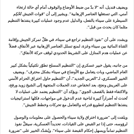
ويضيف قنديل، أنه “لا بدّ من ضبط الأوضاع والوقوف أمام أي حالة ارتخاء
أمني، التي تستغلها العناصر الإرهابية”. ويشير إلى أن
“
قوات الجيش تُحْكِم
السيطرة على سيناء بالفعل، والدليل عدم وجود عمليات كبيرة ينفذها التنظيم
مثلما كان يحدث من قبل
“.
ويشدد على أن “نفوذ التنظيم تراجع في سيناء، في ظلّ تمركز الجيش وإقامة
القناة المائية بين سيناء وغزة، لمنع تسلل العناصر الإرهابية عبر الأنفاق، فضلاً
عن عمليات هدم المنازل على الشريط الحدودي لوقف حركة الأنفاق
“.
من جانبه، يقول خبير عسكري إن “التنظيم المسلح تطوّر تكتيكياً بشكل كبير
العام الماضي، وبات يتعامل مع الأوضاع في سيناء بشكل محترف”. ويضيف
الخبير العسكري، لـ”العربي الجديد”، أن “التنظيم حاول اختراق الحزام الأمني
على العريش ونجح، بعد انخفاض عدد الحملات المتجهة إلى الشيخ زويد ورفح،
والاكتفاء فقط بالقصف الجوي”. ويؤكد أن “التنظيم يعتمد على عمليات لا
تُحدث له أضراراً كبيرة لناحية عدم الدخول في مواجهات، فكلها استراتيجيات
ينفذها التنظيم لتطويع قدراته والتعامل مع تحركات وخطط الجيش
“.
ويلفت إلى “ضرورة اختراق ولاية سيناء والحصول على معلومات والوصول
لرؤوسه، حتى إذا تم القبض على القيادات، تحديداً العسكرية، سيقلّ نفوذ
التنظيم تماماً ويسهل إحكام القبضة على سيناء”. ويُشدّد الخبير على “ضرورة