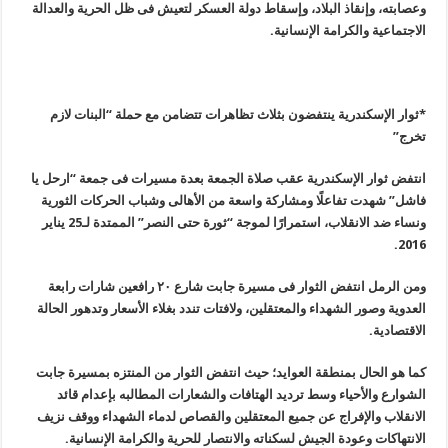
وعصابته، وإنقاذ البلاد، وإسقاط دولة العسكر لتعيش فى ظل الحرية والعدالة
الاجتماعية والكرامة الإنسانية
.
*ثوار الإسكندرية ينتفضون بثلاث تظاهرات تتضامن مع حملة “البنات لازم
تخرج
”
انتفض ثوار الإسكندرية عقب صلاة الجمعة بعدة مسيرات فى جمعة “ارحل يا
فاشل” شهدت تفاعلًا ومشاركة واسعة من الأهالى وشباب الحركات الثورية
ونساء ضد الانقلاب، استمرارًا لموجة “ثورة حتى النصر” الممتدة لـ25 يناير
.
2016
ومن الرمل انتفض الثوار فى مسيرة جابت شارع ٢٠ رافعين شارات رابعة
العدوية وصور الشهداء والمعتقلين، ولافتات تندد بغلاء الأسعار وتدهور الحالة
الاقتصادية
.
كما هو الحال بمنطقة العوايد؛ حيث انتفض الثوار من المنتزه بمسيرة جابت
الشوارع والأحياء وسط ترديد الهتافات والشعارات المطالبه بإعدام قائد
الانقلاب والإفراج عن جميع المعتقلين والقصاص لدماء الشهداء ووقف نزيف
الانتهاكات وعودة الجيش لسكناته والانتصار للحرية والكرامة الإنسانية
.