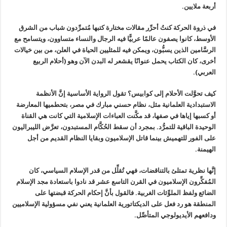
أربعة ملايين
.
في ذروة الحركة كنتُ أحرِّر مقالات مختارة كتبها مُتمرِّدون شباب من الشرق
الأوسط، كانوا يصفون عالمًا عربيًّا فيه الرجال والنساء متساوون، ويتسامح مع
الرسَّامين الذين يسبُّون، ويمكن فيه للمثليين الحياة في العلن، من بين خيالات
أخرى، كان الكتاب يحمل عنوانًا يقشعر له البدن الآن وهو (أحلام الربيع
العربي
).
كيف تحوَّلت الأحلام إلى كوابيس؟ تقول الرواية الأساسية إنَّ الأنظمة
الاستبدادية العلمانية مثل، نظام حسني مبارك في مصر، بتحطميها المعارضة
أو كسبها إياها في صفها، قد مكَّنت العباءات الإسلامية التي كانت هي القناة
الوحيدة الباقية للتمرُّد. بمجرد أن سقط الحُكَّام المستبدون، تعرَّض الليبراليون
على الفور للتهميش بينما قاتل الإسلاميون وبقايا النظام القديم من أجل
الهيمنة
.
إنَّها نظرية تمتلئ بالتناقضات، فهي تُقلِّل من قدر الإسلام السياسي، كان
المُفكِّرون الإسلاميون في القرن التاسع عشر قد نادوا باستعادة مجد الإسلام
الضائع ولفظ الملوِّثات الغربية. فالقول بأنَّ إحكام الحركة قبضتها على
المنطقة هو رد فعل على الديكتاتورية العلمانية يعني نفي مسؤولية الإسلاميين
ودافعهم الأيديولوجي المتأصِّل
.