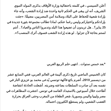
أعلن السيسي ، في كلمته باحتفالية وزارة الأوقاف بذكرى المولد النبوي
الشريف، أنه لن يبقى في الحكم ثانية واحدة ضد إرادة الشعب، وأنه جاء
بإرادة شعبية للحفاظ على البلاد وسلامة أمن المصريين، مضيفًا: «جئت
بإرادتكم واختياركم وليس رغما عنكم، لماذا تطالب مجموعة بثورة جديدة في
25 يناير؟.. هل تريدون أن تضيعوا هذا البلد وتدمروا الناس والعباد؟.. أنتم
لستم بحاجة لأن تنزلوا.. لو هذه إرادة الشعب فسوف أترك المنصب؟
».
*بعد خمس سنوات.. انتهى حلم الربيع العربي
كان الخميس الماضي تاريخ ذكرى أليمة في العالم العربي، ففي السابع عشر
من ديسمبر 2010، أضرم بائع فاكهة تونسي يُدعى محمد بو عزيزي النار في
نفسه بعد أن صادرت السلطات بضاعته وضربته. أشعلت الحادثة انتفاضة
أطاحت خلال أسبوعين بالاستبداد الفاسد في تونس. انتشرت المظاهرات في
مصر وليبيا واليمن وسوريا، شعر الطغاة من المغرب وحتى العراق بحرارة
الغضب الشعبي، ولم يستطِع الكثيرون احتماله
.