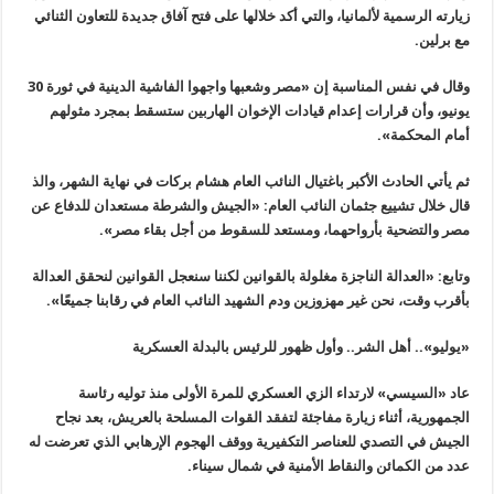
زيارته الرسمية لألمانيا، والتي أكد خلالها على فتح آفاق جديدة للتعاون الثنائي
مع برلين
.
وقال في نفس المناسبة إن «مصر وشعبها واجهوا الفاشية الدينية في ثورة 30
يونيو، وأن قرارات إعدام قيادات الإخوان الهاربين ستسقط بمجرد مثولهم
أمام المحكمة
».
ثم يأتي الحادث الأكبر باغتيال النائب العام هشام بركات في نهاية الشهر، والذ
قال خلال تشييع جثمان النائب العام: «الجيش والشرطة مستعدان للدفاع عن
مصر والتضحية بأرواحهما، ومستعد للسقوط من أجل بقاء مصر
».
وتابع
: «
العدالة الناجزة مغلولة بالقوانين لكننا سنعجل القوانين لنحقق العدالة
بأقرب وقت، نحن غير مهزوزين ودم الشهيد النائب العام في رقابنا جميعًا
».
«
يوليو».. أهل الشر.. وأول ظهور للرئيس بالبدلة العسكرية
عاد
«
السيسي» لارتداء الزي العسكري للمرة الأولى منذ توليه رئاسة
الجمهورية، أثناء زيارة مفاجئة لتفقد القوات المسلحة بالعريش، بعد نجاح
الجيش في التصدي للعناصر التكفيرية ووقف الهجوم الإرهابي الذي تعرضت له
عدد من الكمائن والنقاط الأمنية في شمال سيناء
.