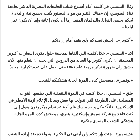
وقال السيسي في كلمته أمام أسبوع شباب الجامعات المصرية العاشر بجامعة
قناة السويس، إن «هناك الكثير من مواد الدستور كُتبت بحسن نية، والبلاد لا
تُحكم بحسن النوايا، والبرلمان المقبل إما أن يكون إعاقة وإما أن يكون خيرا
لبلدنا
».
«
أكتوبر».. الجيش نصيركم ولن يقف أمام إرادتكم
أكد
«
السيسي»، خلال كلمته التي ألقاها بمناسبة حلول ذكرى انتصارات أكتوبر
المجيدة، أن ذكرى أكتوبر بها العديد من الدروس التي يجب أن نتعلم منها الآن،
مشيرًا إلى ضرورة تذكر هزيمة عام 1967 حتى نعمل على عدم تكرارها مجددًا
.
«
نوفمبر».. ميصحش كده.. المرة الجاية هشتكيكم للشعب
علق
«
السيسي»، خلال كلمته في الندوة التثقيفية التي نظمتها القوات
المسلحة، على الطريقة التي تناولت بها بعض وسائل الإعلام أزمة الأمطار في
الإسكندرية، قائلًا: «كل واحد ماسك قلم أو قاعد قدام ميكروفون يقول إني
كنت قاعد مع شركة سيمنز وإسكندرية بتغرق، ميصحش كده، المرة الجاية
هشتكي للشعب المصري منكم
».
«
ديسمبر».. جئت بإرادتكم ولن أبقى في الحكم ثانية واحدة ضد إرادة الشعب