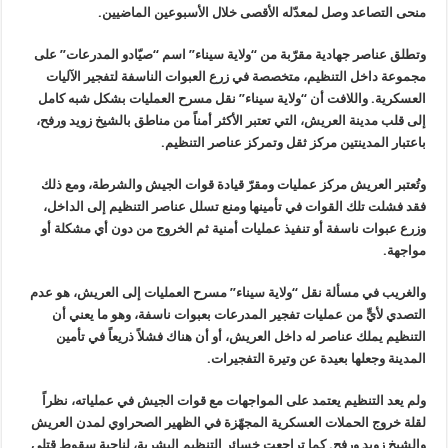
منحى التصاعد وصل لمعدّله الأقصى خلال الأسبوعين الماضيين
.
وتطلق عناصر جهادية مقرّبة من “ولاية سيناء” اسم “صيّادو المدرعات” على
مجموعة داخل التنظيم، متخصصة في زرع العبوات الناسفة لتفجير الآليات
العسكرية
.
واللافت أن “ولاية سيناء” نقل مسرح العمليات بشكل شبه كامل
إلى قلب مدينة العريش، التي تعتبر الأكثر أمناً من مناطق بالشيخ زويد ورفح،
باعتبار المدينتين مركز ثقل وتمركز عناصر التنظيم
.
وتُعتبر العريش مركز عمليات ومقرّ قيادة قوات الجيش والشرطة، ومع ذلك
فقد فشلت تلك القوات في تأمينها ومنع تسلل عناصر التنظيم إلى الداخل،
وزرع عبوات ناسفة أو تنفيذ عمليات أمنية ثم الخروج من دون أي مشكلة أو
مواجهة
.
والغريب في مسألة نقل “ولاية سيناء” مسرح العمليات إلى العريش، هو عدم
التصدي لأيٍّ من عمليات تفجير المدرعات بعبوات ناسفة، وهو ما يعني أن
التنظيم يملك عناصر له داخل العريش، أو أن هناك فشلاً ذريعاً في تأمين
المدينة وجعلها بعيدة عن وتيرة التفجيرات
.
ولم يعد التنظيم يعتمد على المواجهات مع قوات الجيش في عملياته، نظراً
لقلة خروج الحملات العسكرية المجهّزة في الظهير الصحراوي لمدن العريش
والشيخ زويد ورفح. كما تراجعت خسائر التنظيم البشرية، لناحية سقوط قتلى