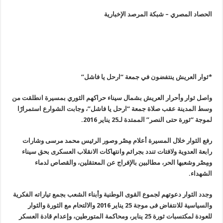
الحصاد المصري – شبكة المرصد الإخبارية
*ثوار العريش ينتفضون في جمعة “ارحل يا فاشل
”
واصل ثوار وأحرار العريش بشمال سيناء حراكهم الثوري بمسيرة انطلقت من
وسط المدينة عقب صلاة جمعة “ارحل يا فاشل”، وجابت الشوارع استمرارًا
لموجة
“
ثورة حتى النصر” الممتدة لـ25 يناير 2016
.
رفع الثوار خلال المسيرة أعلام مِصْر وصور الرئيس محمد مرسى وشارات
رابعة العدوية ولافتات تندد بجرائم وانتهاكات الانقلاب العسكرى بحق سيناء
ومِصْر وشعبها الحر، مطالبين بالإفراج عن المعتقلين، والقصاص لدماء
الشهداء
.
وجدد الثوار دعوتهم لجموع القوى الوطنية وأبناء الشعب بجمع تياراته الفكرية
والسياسية للانتفاض فى موجة 25 يناير 2016 والالتحام مع الثورة والثوار
للعودة لمكتسبات ثورة 25 يناير، ومحاكمة المتورطين، وإعدام قادة العسكر