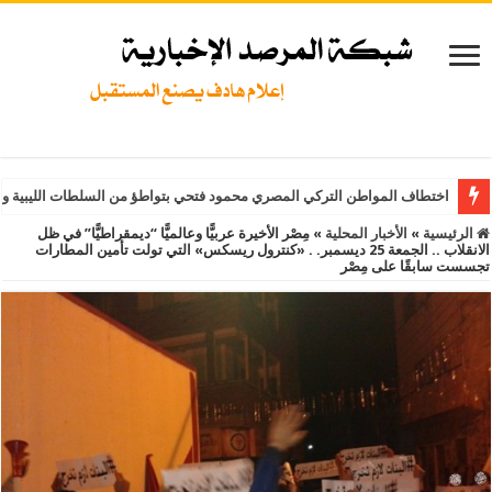
اختطاف المواطن التركي المصري محمود فتحي بتواطؤ من السلطات الليبية و
الرئيسية
»
الأخبار المحلية
»
مِصْر الأخيرة عربيًّا وعالميًّا “ديمقراطيًّا” في ظل
الانقلاب .. الجمعة 25 ديسمبر. . «كنترول ريسكس» التي تولت تأمين المطارات
تجسست سابقًا على مِصْر