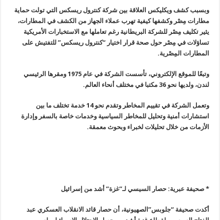
وبسبب كشف ويكليكس العلاقة بين شركة كنترول ريسكس التي تولت حماية
مطارات مِصْر وكشفها كيفية تهرب عملاء الجهاز من الكشف في المطارات،
يثير تكليف مِصْر للشركة البريطانية رغم تعاملها مع الاستخبارات الأمريكية
تساؤلات في مِصْر حول صحة قرار اختيار “كنترول ريسكس” للتفتيش على
المطارات المِصْرية
.
وتبعًا للموقع الإلكتروني، تأسست الشركة في عام 1975 ومقرها الرئيسي
لندن، ولديها نحو 36 مكتبا في مختلف أنحاء العالم
.
وتعمل الشركة في تقييم المخاطر وتقدم نحو 14 خدمة تختلف ما بين
استشارات أمنية وتحليل للمخاطر السياسية وخدمات خاصة بالسفر وإدارة
الأزمات من خلال تحليلات لخبراء وبحوث معمقة
.
* صحيفة عبرية: حصار السيسي لـ”غزة” أشد من إسرائيل
أكدت صحيفة “جلوبس”الصهيونية، أن حصار قائد الانقلاب العسكري عبد