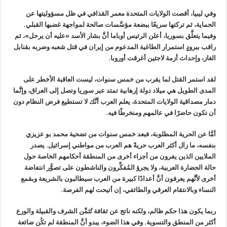
وفي ليبيا، أقصت الولايات المتحدة معمر القذافي في ظل مسؤوليتها عن
الحماية، ثم تركتها سريعًا ببضعة مؤسَّسات صالحة لمواجهة غضبها القبلي.
وفيما يتعلَّق بسوريا، أعلن الرئيس أوباما أنَّ بشار الأسد «عليه أن يرحل»، ثم
راقب ببرودٍ استمرار الطاغية المدعوم من إيران في قتل شعبه وضربه بقنابل
الغاز، وإحداث أزمة لاجئين أغرقت أوروبا
.
لقد استمر القتل لما يقرب من خمس سنوات، ليست العاقبة الأخطر على
المدى الطويل هي ميلاد دولة إرهابية تمتد عبر سوريا وتصل إلى العراق، وإنَّما
دمار مصداقية الولايات المتحدة، يعلم العرب أنَّك لا تستطيع فرض النظام دون
أن تكون حاضرًا في عالمهم ومنخرطًا فيه
.
أمَّا عن الحرية المطلوبة، فبعد خمس سنوات من تضحية محمد بو عزيزي
بنفسه، ما زال أكثر العرب حريةً هم العرب من مواطني إسرائيل. يصدر
الملايين الذين يفرون من أجزاء أخرى من المنطقة أحكامهم الخاصة حول
حالة الحضارة العربية، ولا يجرؤ المُفكِّرون والناشطون على تصوُّر انتفاضة
أخرى لأنَّهم يعرفون أنَّ أعدادًا كبيرة من العرب سيطالبون بالشريعة وبقمع
النساء وبالانتقام العرقي والطائفي، إن أتيحت لهم الفرصة
.
ربما يكون هذا حكم ظالم، ولكنه ناتج عن ثقافة تُثمِّن الشرف والقبيلة والورع
أكثر من المنطق والتسوية. وفي هذا الضوء، يبدو أنَّ المنطقة لم تكُن ضائعة