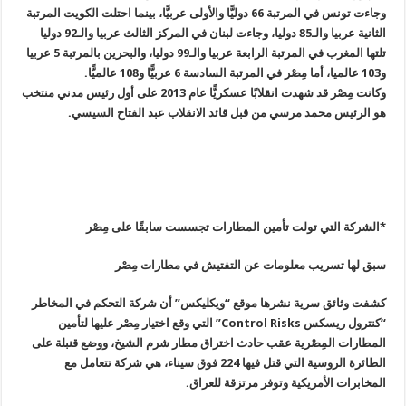
وجاءت تونس في المرتبة 66 دوليًّا والأولى عربيًّا، بينما احتلت الكويت المرتبة
الثانية عربيا والـ85 دوليا، وجاءت لبنان في المركز الثالث عربيا والـ92 دوليا
تلتها المغرب في المرتبة الرابعة عربيا والـ99 دوليا، والبحرين بالمرتبة 5 عربيا
و103 عالميا، أما مِصْر في المرتبة السادسة 6 عربيًّا و108 عالميًّا
.
وكانت مِصْر قد شهدت انقلابًا عسكريًّا عام 2013 على أول رئيس مدني منتخب
هو الرئيس محمد مرسي من قبل قائد الانقلاب عبد الفتاح السيسي
.
*الشركة التي تولت تأمين المطارات تجسست سابقًا على مِصْر
سبق لها تسريب معلومات عن التفتيش في مطارات مِصْر
كشفت وثائق سرية نشرها موقع “ويكليكس” أن شركة التحكم في المخاطر
“كنترول ريسكس
Control Risks”
التي وقع اختيار مِصْر عليها لتأمين
المطارات المِصْرية عقب حادث اختراق مطار شرم الشيخ، ووضع قنبلة على
الطائرة الروسية التي قتل فيها 224 فوق سيناء، هي شركة تتعامل مع
المخابرات الأمريكية وتوفر مرتزقة للعراق
.