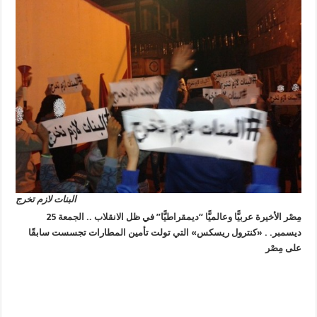
البنات لازم تخرج
مِصْر الأخيرة عربيًّا وعالميًّا “ديمقراطيًّا” في ظل الانقلاب .. الجمعة 25
ديسمبر. . «كنترول ريسكس» التي تولت تأمين المطارات تجسست سابقًا
على مِصْر