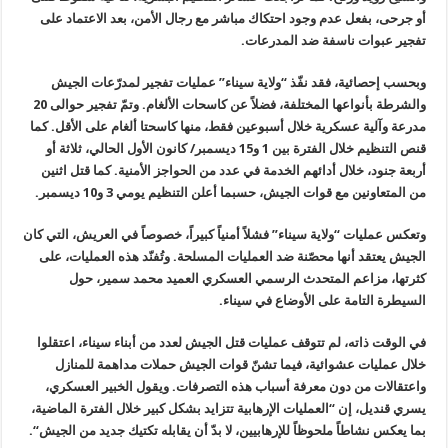
أو جرحى، بفعل عدم وجود احتكاك مباشر مع رجال الأمن، بعد الاعتماد على
تفجير عبوات ناسفة ضد المدرعات
.
وبحسب إحصائية، فقد نفّذ “ولاية سيناء” عمليات تفجير لمدرّعات الجيش
والشرطة بأنواعها المختلفة، فضلاً عن كاسحات الألغام. وتمّ تفجير حوالى 20
مدرعة وآلية عسكرية خلال أسبوعين فقط، منها كاسحتا ألغام على الأقل. كما
قنص التنظيم خلال الفترة بين 1 و15 ديسمبر/ كانون الأول الحالي، ثلاثة أو
أربعة جنود، خلال أدائهم الخدمة في عدد من الحواجز الأمنية. كما قتل اثنين
من المتعاونين مع قوات الجيش، حسبما أعلن التنظيم يومي 3 و10 ديسمبر
.
وتعكس عمليات “ولاية سيناء” فشلاً أمنياً كبيراً، خصوصاً في العريش، التي كان
الجيش يعتقد أنها محصّنة ضد العمليات المسلحة. وتُفنّد هذه العمليات، على
كثرتها، مزاعم المتحدث الرسمي العسكري العميد محمد سمير، حول
السيطرة التامة على الأوضاع في سيناء
.
في الوقت ذاته، لم تتوقف عمليات قتل الجيش لعدد من أبناء سيناء، اعتقلوا
خلال عمليات عشوائية، فيما تشنّ قوات الجيش حملات مداهمة للمنازل
واعتقالات من دون معرفة أسباب هذه التصرفات. ويقول الخبير العسكري،
يسري قنديل، إن “العمليات الإرهابية تتزايد بشكل كبير خلال الفترة الماضية،
بما يعكس نشاطاً ملحوظاً للإرهابيين، لا بدّ أن يقابله تكتيك جديد من الجيش
“.