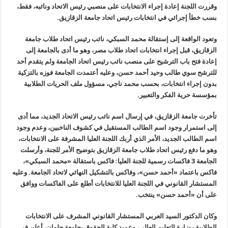
وقررت اللجنة إعادة إجراء الانتخابات على منصبي رئيس الاتحاد ونائبه، فقط،
بسب خطأ إجرائي في انتخابات رئيس اتحاد جامعة الزقازيق
.
وتعود الواقعة إلى إستقالة محمد السبكي، نائب رئيس اتحاد طلاب جامعة
الزقازيق، قبل إجراء انتخابات اتحاد طلاب مصر، وهو ما أدى بالجامعة إلى
إعادة فتح باب الترشيح على منصب نائب رئيس اتحاد الجامعة ولم يتقدم أحد
للترشح سوي طالب وحيد أحمد حسن، وعليه أعتمدت الجامعة فوزه بالتزكية
بدون إجراء انتخابات، بحسب محمد ناجي، مسؤول ملف الحريات الطلابية
بمؤسسة حرية الفكر والتعبير
.
تأخرت جامعة الزقازيق، في إرسال اسم نائب رئيس الاتحاد الجديد، مما أدى
إلى استمرار وجود اسم الطالب المستقيل في كشوف الناخبين، وعدم وجود
اسم الطالب الجديد، الأمر الذي أربك اللجنة العليا المشرفة على الانتخابات،
وهو ما دفع رئيس اتحاد طلاب جامعة الزقازيق بتوضيح الأمر للجنة، وأرسلت
الجامعة 3 فاكسات رسمية للجنة العليا: فاكس باستقالة «محمد السبكي»،
فاكس باعتماد
«
أحمد حسن»، وفاكس بالتشكيل النهائي لاتحاد الجامعة. وعليه
المستشار القانوني في اللجنة العليا للانتخابات أطلع على الفاكسات ووافق
على أن
«
أحمد حسن» ينتخب
.
وكان الدكتور السيد العربي المستشار القانوني المشرف على الانتخابات
الطلابية بوزارة التعليم العالي، وعميد كلية الحقوق بجامعة حلوان، أعلن في