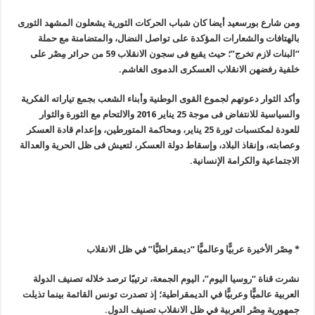
ومن شارع بورسعيد أيضا كان شباب الحركات الثورية يشعلون المشهد الثورى
بالهتافات والشعارات المؤكدة على تواصل النضال، والمتضامنة مع حملة
“البنات لازم تخرج”؛ حيث يقبع فى سجون الانقلاب 59 من حرائر مِصْر على
خلفية رفضهن الانقلاب العسكرى الدموى الغاشم
.
وأكد الثوار دعوتهم لجموع القوى الوطنية وأبناء الشعب بجمع تياراته الفكرية
والسياسية للانتفاض فى موجة 25 يناير 2016 والالتحام مع الثورة والثوار
للعودة لمكتسبات ثورة 25 يناير، ومحاكمة المتورطين، وإعدام قادة العسكر
وعصابته، وإنقاذ البلاد، وإسقاط دولة العسكر، لتعيش فى ظل الحرية والعدالة
الاجتماعية والكرامة الإنسانية
.
* مِصْر الأخيرة عربيًّا وعالميًّا “ديمقراطيًّا” في ظل الانقلاب
نشرت قناة “روسيا اليوم”، اليوم الجمعة، ترتيبًا ترصد خلاله تصنيف الدولة
العربية عالميًّا وعربيًّا في الديمقراطية؛ إذ تصدرت تونس القائمة بينما تذيلت
جمهورية مِصْر العربية في ظل الانقلاب تصنيف الدول
.