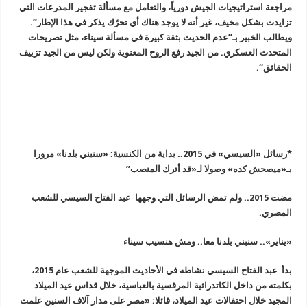
مراجعة استراتيجيات الجيش دورياً، والتعامل مع مسألة تفجير المدرعات التي
تزايدت بشكل مخيف، غير أنه لا يوجد هناك أي تحرّك يذكر في هذا الإطار”.
ويطالب الخبير بـ”عدم الحديث بثقة كبيرة في مسألة سيناء، مثل تصريحات
المتحدث العسكري. من الجيد رفع الروح المعنوية ولكن ليس من الجيد تزييف
الحقائق
“.
*رسائل «السيسي» في 2015.. بداية من الكنسية: «سنبني بلدنا» مرورا
بـ«ميصحش كده» وصولا لـ«قد أترك المنصب”
مضت 2015.. ولم تمض الرسائل التي وجهها عبد الفتاح السيسي للشعب
المصري
.
«
يناير».. سنبني بلدنا معا.. ومش هنسيب سيناء
بدأ
عبد الفتاح السيسي نشاطه في الأحاديث الموجهة للشعب عام 2015،
بكلمته من داخل الكاتدرائية المرقسية بالعباسية، خلال قداس عيد الميلاد
المجيد خلال احتفالات عيد الميلاد، قائلا: «مصر على مدار آلاف السنين علمت