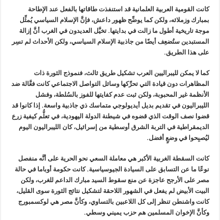
كانت القومية العربية العلمانية قد استنفذت طاقاتها بالفعل عند الإطاحة
بمبارك وزملائه، ولكن كما يوضِّح ظهور داعش، فإنَّ الإسلام السياسي يُمثِّل
موجة تاريخية أطول ما زالت في بدايتها. تخيَّل العديدون في الغرب أنَّ إزالة
المستبدين ستُضعِف أيضًا من جاذبية الإسلام السياسي، ولكن الأحداث لم تسِر
على هذا الطريق
.
كما لا يمكن لليبراليين العرب تشكيل طريق ثالث، فنموذج الثورة ذات
المظاهرات دون قيادة التي تحرِّكها وسائل التواصل الاجتماعي كانت فعَّالة ضد
الأنظمة غير المحبوبة، ولكن ثبت عدم كفايتها للفوز بالسُلطة، وفشل
الليبراليون في تقديم بديل أيديولوجي متماسك ذي جاذبية واسعة. إذا كانوا قد
قضوا نصف الوقت الذي قضوه في شيطنة الدولة اليهودية، في تعلُّم كيفية زرع
الديمقراطية في التربة الشرق أوسطية من إسرائيل، كان الليبراليون اليوم
ليُصبِحوا في وضعٍ أفضل
.
كانت السقطة الغربية الأكبر هي معاملة السعي نحو الحرية على أنَّه منفصل
نوعًا ما عن التسابق على السيادة الجيوسياسية. كانت حكومة أوباما في حالة
مصر على الأرجح عاجزة عن منع سقوط السيد مبارك الداعم للغرب، ولكن
البيت الأبيض لم يفعل في الشهور اللاحقة لتشكيل نتائج الثورة سوى القليل،
كانت واشنطن تنظر إلى كل اللاعبين بالتساوي، وكأنَّ مصر هي لوكسمبورج
وكأنَّ الإخوان المسلمين هم حزب يميني وسطي
.