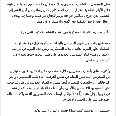
وقال السيسي : «الشعب المصرى يدرك جيدا أن ما حدث من عمليات إرهابية
خلال الأيام الماضية باغتيال النائب العام كان يحمل رسائل من أهل الشر إلى
الشعب الذي خرج بالملايين في 30 يونيو للدفاع عن قيمه وحضارته، بهدف
إرسال صورة غير حقيقية عن الأمن والاستقرار في مصر
».
«
أغسطس».. البدلة العسكرية في افتتاح القناة «كلاكيت ثاني مرة
»
وبعد شهر واحد من ظهور السيسي بالبدلة العسكرية لأول مرة منذ توليه
السلطة، ظهر للمرة الثانية بالبدلة العسكرية، ولكن هذه المرة في مراسم
الاحتفال بافتتاح قناة السويس الجديدة، على ظهر اليخت «محروسة» في
أغسطس الماضي
.
وأكثر ما علق بأذهان المصريين خلال كلمته في حفل الافتتاح، عبور سفينتين
من المجريين الملاحيين للقناة في نفس التوقيت أثناء كلمة السيسي ، والتي
أكد خلالها أن «الشعب المصري أنجز مشروع القناة الجديدة في ظروف صعبة
على الصعيدين الاقتصادي والأمني، وأن عظمة القناة الجديدة لا تكمن فقط
في كونها إنجازاً هندسياً هائلاً، ولكنها أيضا منحت المصريين الثقة وأكدت للعالم
أجمع قدرتهم على العمل والإنجاز
».
«
سبتمر».. الدستور كتب بنوايا حسنة والدول لا تبنى هكذا