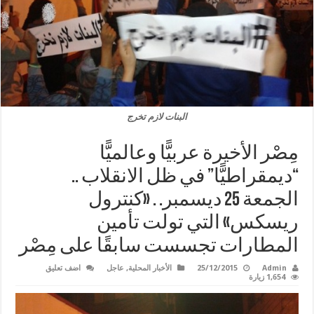
البنات لازم تخرج
مِصْر الأخيرة عربيًّا وعالميًّا
“ديمقراطيًّا” في ظل الانقلاب ..
الجمعة 25 ديسمبر. . «كنترول
ريسكس» التي تولت تأمين
المطارات تجسست سابقًا على مِصْر
Admin
25/12/2015
الأخبار المحلية
,
عاجل
اضف تعليق
1,654 زيارة