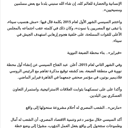
الإنسانية والحضارة للعالم كله، إن شاء الله سنبني بلدنا مع بعض مسلمين
ومسيحيين
».
واختتم السيسي الشهر الأول لعام 2015 بكلمة قال فيها: «مش هنسيب سيناء،
يا تبقى تبع المصريين يا نموت»، وكان ذلك في كلمته عقب اجتماعه بالمجلس
الأعلى للقوات المسلحة، على خلفية هجوم إرهابي استهدف الجيش في
سيناء
.
«
فبراير».. بناء محطة الضبعة النووية
وفي الشهر الثاني لعام 2015، أعلن عبد الفتاح السيسي عن إنشاء أول محطة
نووية في منطقة الضبعة، بعد كشفه توقيع مذكرة تفاهم مع الرئيس الروسي
فلاديمير بوتين، في مؤتمر صحفي جمعهما في القاهرة فبراير الماضي
.
وأكدا على على تمسكهما بثوابت العلاقات الاستراتيجية، واستمرار التعاون
العسكري بين البلدين
.
«
مارس».. الشعب المصري له أحلام مشروعة سنحولها إلى واقع
أكد السيسي خلال مؤتمر دعم وتنمية الاقتصاد المصري، أن الشعب له آمال
وطموحات ستتحول إلى واقع بفعل العمل الدؤوب، مشيرًا إلى وضع خطة