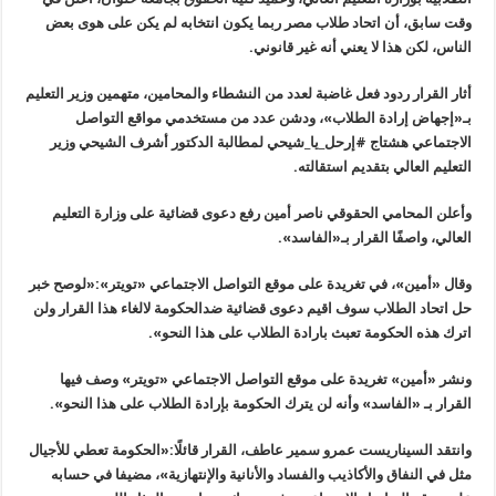
وقت سابق، أن اتحاد طلاب مصر ربما يكون انتخابه لم يكن على هوى بعض
الناس، لكن هذا لا يعني أنه غير قانوني
.
أثار القرار ردود فعل غاضبة لعدد من النشطاء والمحامين، متهمين وزير التعليم
بـ«إجهاض إرادة الطلاب»، ودشن عدد من مستخدمي مواقع التواصل
الاجتماعي هشتاج #إرحل_يا_شيحي لمطالبة الدكتور أشرف الشيحي وزير
التعليم العالي بتقديم استقالته
.
وأعلن المحامي الحقوقي ناصر أمين رفع دعوى قضائية على وزارة التعليم
العالي، واصفًا القرار بـ«الفاسد
».
وقال
«
أمين»، في تغريدة على موقع التواصل الاجتماعي «تويتر»:«لوصح خبر
حل اتحاد الطلاب سوف اقيم دعوى قضائية ضدالحكومة لالغاء هذا القرار ولن
اترك هذه الحكومة تعبث بارادة الطلاب على هذا النحو
».
ونشر
«
أمين» تغريدة على موقع التواصل الاجتماعي «تويتر» وصف فيها
القرار بـ
«
الفاسد» وأنه لن يترك الحكومة بإرادة الطلاب على هذا النحو
».
وانتقد السيناريست عمرو سمير عاطف، القرار قائلًا:«الحكومة تعطي للأجيال
مثل في النفاق والأكاذيب والفساد والأنانية والإنتهازية»، مضيفا في حسابه