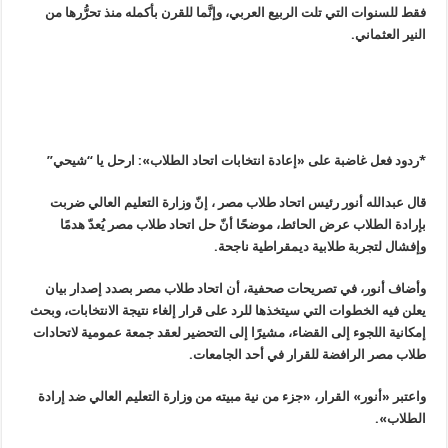
فقط للسنوات التي تلت الربيع العربي، وإنَّما للقرن بأكمله منذ تحرُّرها من
النير العثماني
.
*ردود فعل غاضبة على «إعادة انتخابات اتحاد الطلاب»: ارحل يا “شيحي”
قال عبدالله أنور رئيس اتحاد طلاب مصر ، إنّ وزارة التعليم العالي ضربت
بإرادة الطلاب عرض الحائط، موضحًا أنّ حل اتحاد طلاب مصر يُعدّ هدمًا
وإفشال لتجربة طلابية ديمقراطية ناجحة
.
وأضاف أنور، في تصريحات صحفية، أن اتحاد طلاب مصر بصدد إصدار بيان
يعلن فيه الخطوات التي سيتخذها للرد على قرار إلغاء نتيجة الانتخابات، وبحث
إمكانية اللجوء إلى القضاء، مشيرًا إلى التحضير لعقد جمعة عمومية لاتحادات
طلاب مصر الرافضة للقرار في أحد الجامعات
.
واعتبر «أنور» القرار، «جزء من نية مبيته من وزارة التعليم العالي ضد إرادة
الطلاب
».