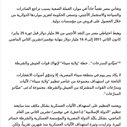
وتعاني مصر نقصاً حاداً في موارد العملة الصعبة بسبب تراجع الصادرات
والسياحة والاستثمار الأجنبي، وتسعى الحكومة لتعزيز مواردها الدولارية من
خلال الحصول على قروض من مؤسسات دولية
.
وهبط احتياطي مصر من النقد الأجنبي من 36 مليار دولار قبل ثورة 25 يناير/
كانون الثاني 2011 إلى 16.4 مليار دولار بنهاية نوفمبر/تشرين الثاني الماضي
.
*
“
صيّادو المدرعات”.. خطة “ولاية سيناء” لإنهاك قوات الجيش والشرطة
لا يكاد يمر يوم في منطقة سيناء المصرية، إلا وتدوّي أصوات الانفجارات
الناتجة عن استهداف مجموعة من عناصر تنظيم “ولاية سيناء”، لآليات
ومدرّعات القوات المشتركة من الجيش والشرطة. مجموعة تُدعى “صيّادو
المدرّعات
“.
ويعتمد التنظيم على استهداف الآليات العسكرية بشكل مكثف منذ مبايعته
تنظيم
“
الدولة الإسلامية” (داعش)، في نوفمبر/ تشرين الثاني من العام
الماضي، بشكل يكبّد الدولة المصرية والمؤسسة العسكرية والشرطة خسائر
كبيرة. وتزايدت وتيرة استهداف الآليات العسكرية منذ شهرين تقريباً، ولكن