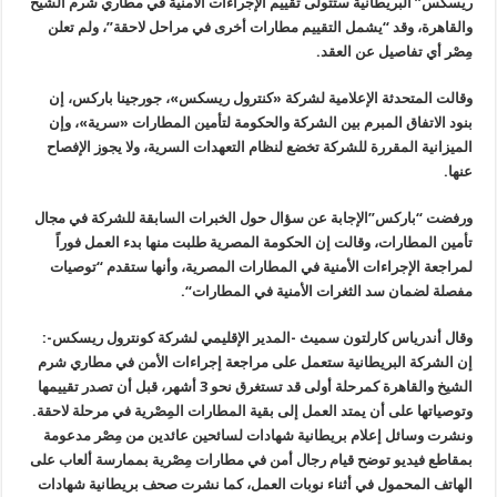
ريسكس” البريطانية ستتولى تقييم الإجراءات الأمنية في مطاري شرم الشيخ
والقاهرة، وقد “يشمل التقييم مطارات أخرى في مراحل لاحقة”، ولم تعلن
مِصْر أي تفاصيل عن العقد
.
وقالت المتحدثة الإعلامية لشركة «كنترول ريسكس»، جورجينا باركس، إن
بنود الاتفاق المبرم بين الشركة والحكومة لتأمين المطارات «سرية»، وإن
الميزانية المقررة للشركة تخضع لنظام التعهدات السرية، ولا يجوز الإفصاح
عنها
.
ورفضت “باركس”الإجابة عن سؤال حول الخبرات السابقة للشركة في مجال
تأمين المطارات، وقالت إن الحكومة المصرية طلبت منها بدء العمل فوراً
لمراجعة الإجراءات الأمنية في المطارات المصرية، وأنها ستقدم “توصيات
مفصلة لضمان سد الثغرات الأمنية في المطارات
“.
وقال أندرياس كارلتون سميث -المدير الإقليمي لشركة كونترول ريسكس-:
إن الشركة البريطانية ستعمل على مراجعة إجراءات الأمن في مطاري شرم
الشيخ والقاهرة كمرحلة أولى قد تستغرق نحو 3 أشهر، قبل أن تصدر تقييمها
وتوصياتها على أن يمتد العمل إلى بقية المطارات المِصْرية في مرحلة لاحقة
.
ونشرت وسائل إعلام بريطانية شهادات لسائحين عائدين من مِصْر مدعومة
بمقاطع فيديو توضح قيام رجال أمن في مطارات مِصْرية بممارسة ألعاب على
الهاتف المحمول في أثناء نوبات العمل، كما نشرت صحف بريطانية شهادات