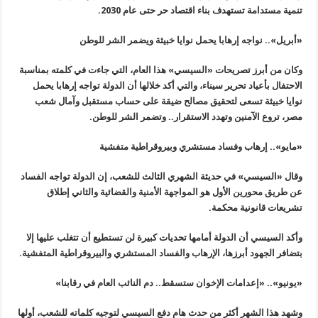
تنمية مستدامة تستهدف بناء اقتصاد حر حتى عام 2030
.
«
أبريل».. نواجه إرهابا يحمل نوايا خبيثة ويضمر الشر للوطن
وكان من أبرز تصريحات «السيسي» هذا العام، التي جاءت في كلمته بمناسبة
الاحتفال بأعياد تحرير سيناء، والتي أكد خلالها أن الدولة تواجه إرهابا يحمل
نوايا خبيثة تسعى لتحقيق مصالح ضيقة على حساب مستقبل وآمال شعب
مصر، تروع الآمنين وتهدد الاستقرار.. وتضمر الشر للوطن
.
«
مايو».. إرهاب وفساد مستشري وبيروقراطية متفشية
وقال
«
السيسي» في حديثة الشهري الثالث للشعب، إن الدولة تواجه الفساد
عن طريق محورين الأول هو المواجهة الأمنية والقضائية والثاني إطلاق
تشريعات قانونية محكمة
.
وأكد السيسي أن الدولة أمامها تحديات كبيرة لن تستطيع أن تتغلب عليها إلا
بتضافر الجهود أبرزها، الإرهاب والفساد المستشري والبيروقراطية المتفشية
.
«
يونيو».. «إعدامات الإخوان ستسقط.. دم النائب العام في رقابنا
»
وشهد هذا الشهر أكثر من حدث هام دفع السيسي لتوجيه كلماته للشعب، أولها