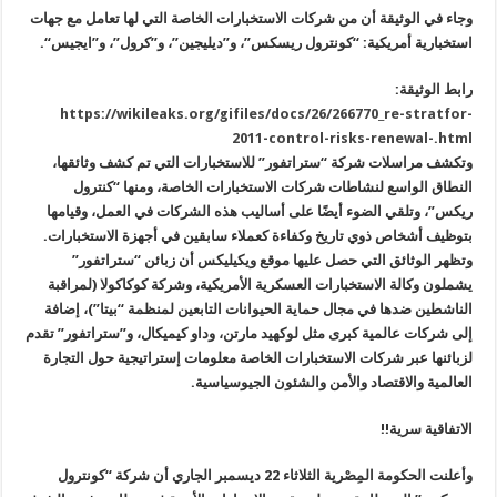
وجاء في الوثيقة
أن من شركات الاستخبارات الخاصة التي لها تعامل مع جهات
استخبارية أمريكية: “كونترول ريسكس”، و”ديليجين”، و”كرول”، و”ايجيس
“.
رابط الوثيقة
:
https://wikileaks.org/gifiles/docs/26/266770_re-stratfor-
2011-control-risks-renewal-.html
وتكشف مراسلات شركة “ستراتفور” للاستخبارات التي تم كشف وثائقها،
النطاق الواسع لنشاطات شركات الاستخبارات الخاصة، ومنها “كنترول
ريكس”، وتلقي الضوء أيضًا على أساليب هذه الشركات في العمل، وقيامها
بتوظيف أشخاص ذوي تاريخ وكفاءة كعملاء سابقين في أجهزة الاستخبارات
.
وتظهر الوثائق التي حصل عليها موقع ويكيليكس أن زبائن “ستراتفور”
يشملون وكالة الاستخبارات العسكرية الأمريكية، وشركة كوكاكولا (لمراقبة
الناشطين ضدها في مجال حماية الحيوانات التابعين لمنظمة “بيتا”)، إضافة
إلى شركات عالمية كبرى مثل لوكهيد مارتن، وداو كيميكال، و”ستراتفور” تقدم
لزبائنها عبر شركات الاستخبارات الخاصة معلومات إستراتيجية حول التجارة
العالمية والاقتصاد والأمن والشئون الجيوسياسية
.
الاتفاقية سرية
!!
وأعلنت الحكومة المِصْرية الثلاثاء 22 ديسمبر الجاري أن شركة “كونترول