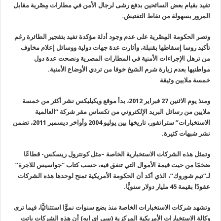
تفيد بقيام بعض السائحين بدفع رشى لرجال الأمن في مطارات مِصْرية مقابل
المرور بسهولة من نقاط التفتيش
.
وتصر الحكومة المِصْرية على عدم وجود أدلة مؤكدة تفيد بتفجير الطائرة رغم
تأكيد روسا إسقاطها بقنبلة، وأثارت عدة جهات دولية ووسائل إعلام مخاوف
من ترهل الإجراءات الأمنية في المطارات المصرية ونصحت عدة دول
مواطنيها بعدم زيارة شرم الشيخ خوفا من تردي الأوضاع الأمنية
.
خمسة ملايين وثيقة
ومنذ يوم الاثنين 27 فبراير 2012، بدأ موقع ويكيليكس نشر أكثر من خمسة
ملايين من رسائل البريد الإلكتروني من تكساس مقر شركة “العالمية
الاستخبارات” ستراتفور، تاريخها بين يوليو 2004 وأواخر ديسمبر 2011، تضمن
نشر شبهات كثيرة
.
وتمثل هذه الشركات الاستخبارية الخاصة –مثل كونترول ريسكس- قطاعًا
ضخمًا من حيث قيمة الأموال التي تنفق فيه، حسب كتاب “جواسيس للاجرة”
لـ”تيم شوروك
“
، الذي أكد أن الحكومة الأمريكية تمنح لوحدها هذه الشركات
عقودًا بقيمة 45 مليار دولار سنويًّا
.
وتشهد شركات الاستخبارات الخاصة منذ بضع سنوات نموًّا استثنائيًّا، فيما ترى
وكالة الاستخبارات الأمريكية المركزية (سي اي ايه) أن هذه الشركات باتت