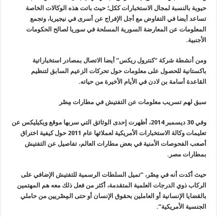
حيوية بالنسبة لمجال الاستخبارات ككل؛ حيث باتت هذه الوكالات الخاصة
تساعد أيضا في التفاوض مع أجل الإفراج عن أسرى في نيجيريا، وتجمع
المعلومات عن المعارضة السورية المسلحة في سوريا لصالح الحكومات
الأجنبية
.
ومن أنشطة شركة “كنترول ريكس” أيضا الاتصال بمصادر استخباراتية
باكستانية للحصول على معلومات حول تحركات الزعيم السابق لتنظيم
القاعدة أسامة بن لادن في الأيام الأخيرة من حياته
.
سبق لهم تسريب معلومات عن التفتيش في مطارات مِصْر
وفي 30 ديسمبر 2014، أظهرت إحدى الوثائق التي سربها موقع ويكيليكس عن
تعليمات وكالة الاستخبارات الأمريكية لعملائها عام 2011 حول كيفية اختراق
أصعب الفحوصات الأمنية في بعض مطارات العالم، تفاصيل عن التفتيش
بمطارات مصر
.
حيث أكدت أنه في مِصْر، “تميل السلطات الرسمية للتفتيش الإضافي على
الركاب ذوي الدرجات العلمية المتقدمة، أكثر من فعل ذلك معه هم المهتمين
بالقضايا الإنسانية أو العاملين بحقوق الإنسان أو حتى المِصْريين من حاملي
الجنسية الأمريكية
“.