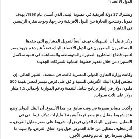
الدول الأعضاء
“.
وتشترك
37
دولة أفريقية في عضوية البنك، الذي أنشئ عام 1993، بهدف
تمويل وتشجيع التجارة بين الدول الأفريقية وخارجها، ويوجد مقره الرئيسي
في القاهرة
.
وذكر قابيل أن التسهيلات تهدف أيضاً لتمويل المشاريع التي ينفذها
المستثمرون المصريون في الدول الأعضاء بالبنك، فضلاً عن دعم جهود مصر
لتنمية قطاع المشاريع الصغيرة والمتوسطة، والمساهمة في تنمية سلاسل
الاستيراد من خلال تقديم خطوط ائتمانية للشركات الجديدة
.
وكانت وزارة التعاون الدولي المصرية قالت، في منتصف الشهر الحالي، إن
مجلس إدارة البنك الأفريقي للتنمية وافق على قرض ميسر لمصر بقيمة 500
مليون دولار في إطار برنامج شامل للتنمية ودعم الموازنة بإجمالي 1.5 مليار
دولار على ثلاث سنوات
.
وأكدت مصادر مصرية في وقت سابق من هذا الأسبوع، أن البنك الدولي وضع
عدة شروط مقابل منح مصر قرضاً بقيمة 3 مليارات دولار، فيما نفى في
المقابل، مسؤول بالبنك الدولي فرض أية شروط على مصر مقابل القرض، ما
أثار مخاوف محللين من حالة الغموض حول بنود اتفاق القرض، ولا سيما ما
يتعلق بشرط رفع الدعم وخفض الأجور
.