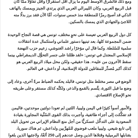
ومع ذلك فالشرق الأوسط اليوم ما يزال أقل استقرارًا وأقل تفاؤلًا ممَّا كان
قبل الربيع العربي، وكان الليبرالي العربي الذي يرتدي الجينز ويمسك بالهاتف
الذكي قد أصبح رمزًا للمنطقة منذ خمس سنوات، أمَّا الآن فقد برز بدلًا منه
اللاجئ والجهادي الذي يمسك بالسكين
.
كل دول الربيع العربي تعيسة على نحوٍ مختلف، تونس هي قصة النجاح الوحيدة
ضمن المجموعة كلها، بعد تبنيها دستور علماني واستكمال عدة انتقالات
سلمية للسُلطة. وكما قال لي مؤخرًا راشد الغنوشي، زعيم حزب النهضة
الإسلامي المعتدل في تونس
: «
لقد ظللنا على جسر التحوُّل الديمقراطي بينما
سقط الآخرون من عليه». هذا حقيقي، ولكن محل ميلاد الربيع العربي هو
كذلك أكبر مُصدِّر للمقاتلين للدولة الإسلامية، أو داعش، في العالم
.
الوضع في مصر مختلط مثل تونس، فالبلد يحكمه الضباط مرةً أخرى، وعاد إلى
وضع ما قبل الثورة، يتَّسم بالقمع والذعر، ولكنَّه كذلك مستقر وعلى طريقه
نحو الإصلاح الاقتصادي
.
والأمور أسوأ كثيرًا في اليمن وليبيا، اللتين لم تعودا دولتين موحدتين، فاليمن
قد تفكَّكت إلى أجزاء طائفية، وأجبرت بذلك القوى السُنِّية المجاورة بقيادة
السعودية على التدخُّل عسكريًّا من أجل منع النظام الإيراني من تحويل البلد
إلى تابع شيعي. وليبيا ملعب فوضوي للمُهرِّبين ولداعش، ثم هناك سوريا،
بقنابلها البرميلية وقتلاها الذين وصل عددهم إلى 250 ألفًا، ولاجئيها الذين بلغوا