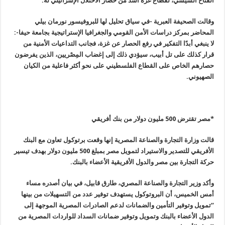
الفتاح السيسي، لقطاع غزة أشد من حصار الاحتلال الإسرائيلي له
.
وقالت الصحيفة العبرية -في سياق تحليل لها للبروفيسور نورمان بيلي
المحاضر بمركز دراسات الأمن القومي والجغرافيا الإستراتيجية بجامعة حيفا-:
لا ينبغي أبدًا التفكير في رفع الحصار عن غزة، فجانب التداعيات الأمنية من
قرار كذلك على تل أبيب، سيؤدي ذلك إلى إغضاب المِصْريين، الذين يفرضون
حصارهم الخاص على القطاع الفلسطيني على نحو أكثر فاعلية من الكيان
الصهيوني
.
*مصر تقترض 500 مليون دولار من بنك أفريقي
قالت وزارة التجارة والصناعة المصرية إنها وقعت برتوكول تعاون مع البنك
الأفريقي للتصدير والاستيراد لتمويل مصر بمبلغ 500 مليون دولار بهدف تيسير
حركة التجارة بين مصر والدول الأفريقية الأعضاء بالبنك
.
وأكد وزير التجارة والصناعة المصري، طارق قابيل، في بيان أصدره مساء
أمس الخميس، أن البروتوكول يستهدف توفير عدد من التسهيلات من بينها
“تمويل وتوفير التأمين والضمانات لدعم الصادرات المصرية الموجهة إلى
الدول الأعضاء بالبنك وتمويل وتوفير ضمانات السداد للواردات المصرية من