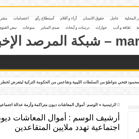
ر المحلية
عاجل
حقوق الانسان
أراء و أقلام
أستطلاع رأي
اعتصامات
متفر
ة
ثقافة و أدب
حوارات
درسات و أبحاث
صدى المنابر
منوعات
نبض الفتوى
حمود فتحي بتواطؤ من السلطات الليبية وتقاعس من الحكومة التركية ليتعرض لخطر 
الرئيسية
»
الوسم:
أموال المعاشات ديون متراكمة وأزمة عدالة اجتماعية
أرشيف الوسم :
أموال المعاشات ديون
اجتماعية تهدد ملايين المتقاعدين
ل