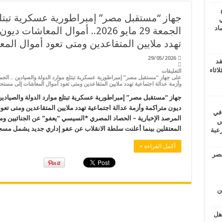
جهاز “مستقبل مصر” إمبراطورية عسكرية تبتلع 
ي
أغسطس 2026.. حصاد
الجمعة 29 مايو 2026.. أموال الم
تهدد ملايين المتقاعدين ومتى تعود أموال الم
29/05/2026
قد
اثاء
التعليقات
وأزمة عدالة اجتماعية تهدد ملايين المتقاعدين ومتى تعود أموال المعاشات إلى مستح
ديون متراكمة وأزمة عدالة اجتماعية تهدد ملايين المتقاعدين ومتى تع
 في
المرصد الإخبارية – الحصاد المصري *السيسي “يعفو” عن الجنائيين وم
لسويس
المعتقلين بينما أعلنت سلطة الانقلاب عن عفو إداري جديد يشمل مسج
وابع مرعبة
أكمل القراءة »
مصر
ين
اهل