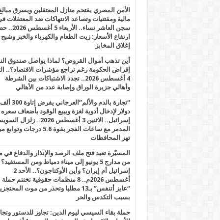
الأمن المصري يقتحم منازل المعتقلين ويسرق مبالغ
مالية ومقتنيات وتصاعد الانتهاكات ضد المعتقلات ف
سجن العاشر نساء.. الأربعاء 5 
ارتفاع الأسعار: زيت الطعام والكهرباء والخبز وشبح
إغلاق المخابز
أين تذهب أموال القروض؟ لماذا يواصل صندوق الن
إقراض الحكومة رغم تراجع مؤشرات الاقتصاد؟.. الثل
4 أغسطس 2026.. تجدد الاشتباكات بين الشرطة
وأهالي جزيرة الوراق وإصابة عدد من الأهالي
“تجارة بالدم والألم”العرجاني يفرض إتاوة 300 ألف
دولار لإدخال أدوية لغزة ويبيع الوقود بأضعاف سعره
إسرائيل.. الاثنين 3 أغسطس 2026.. زلزال ا
المدمر مع ساعات الفجر بقوة 5.6 درجات وت
تهز المحافظات
المسيّرة تعيد فتح ملف الرصد والإنذار والدفاع في 
من مدارج 5 يونيو إلى ميناء دمياط ومن المستفيد؟
إسرائيل أم إيران؟ وأين الأوكتاجون؟.. الأحد 2
أغسطس 2026م.. 8 منظمات حقوقية تختتم حملة
“عايز أتنفس” بـ13 مطلبا وتحذر من موت المحتجز
بسبب التكدس والحر
حملة بقاء السيسي ليوم الدين: تجاوز للدستور وتج