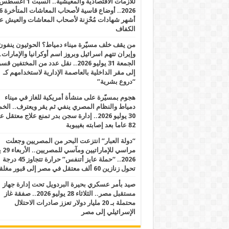
للأزمات الاقتصادية والمعيشية.. السبت 1 أغس
2026.. أوضاع قاسية لأصحاب الم
أشهر شهادات مُحْزِنة لأصحاب المعاشات والعيش ع
الكفاف
من يقف خلف مسيّرة ميناء دمياط؟ الحوثيون ينفون
وإيران تتهم اسرائيل وبروز اسم أوكرانيا والإمارات.
الجمعة 31 يوليو 2026.. نقل عدد من المختفين قسر
إلى مقر الداخلية بالعاصمة الإدارية لاستخدامهم كـ
“دروع بشرية”
هجوم بمسيّرة على منشأة أمريكية للغاز في ميناء
دمياط والنظام المصري ينفي ثم يقر ويعترف.. ال
30 يوليو 2026.. إدارة سجن بدر تمنع علاج معتقل
82 عاما بعد إصابته بغيبوبة
“دولة العبار” انتزعت البحر من المصريين وجعلت
مراسي للإ
2026.. “حملة عايز أتنفس” حرارة تتجاوز 45 درجة
تحول زنازين 60 ألف معتقل في مصر إلى قبور مغلقة
صيد بأمر عسكري بحيرة البردويل تحت إدارة جهاز
مستقبل مصر.. الثلاثاء 28 يوليو 2026.. صفقة غاز
محتملة بـ 20 مليار دولار تعزز صادرات الاحتلال
الإسرائيلي إلى مصر