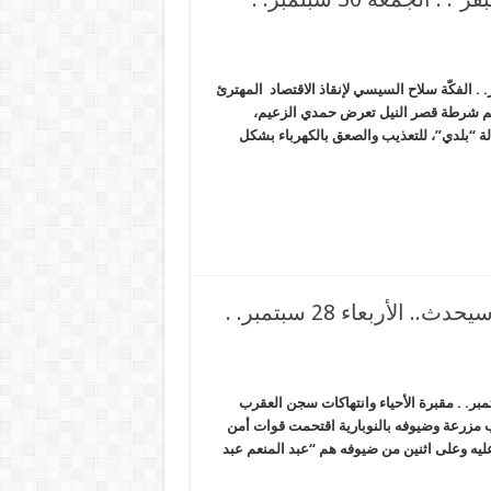
جنازة قاتل أطفال “بحر البقر”. . الجمعة 30 سبتمبر. . الفكّة سلاح السيسي لإنقاذ الاقتصاد المهترئ
رصد الإخبارية * تعذيب 3 صحفيين بقسم شرطة قصر النيل تعرض حمدي الزعيم،
ة “بلدي”، للتعذيب والصعق بالكهرباء بشكل
أجهزة الانقلاب متوترة وتتحسب لشيء خطير سيحدث.. الأربعاء 28 سبتمبر. .
نقلاب متوترة وتتحسب لشيء خطير سيحدث.. الأربعاء 28 سبتمبر. . مقبرة الأحياء وانتهاكات سجن العقرب
مزرعة وضيوفه بالنوبارية اقتحمت قوات أمن
عليه وعلى اثنين من ضيوفه هم “عبد المنعم عبد