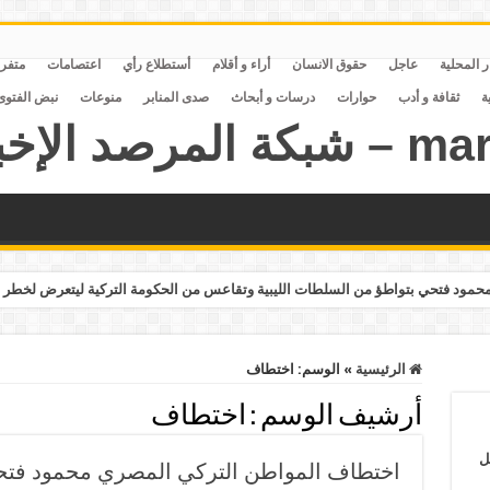
ر المحلية
عاجل
حقوق الانسان
أراء و أقلام
أستطلاع رأي
اعتصامات
متفر
ة
ثقافة و أدب
حوارات
درسات و أبحاث
صدى المنابر
منوعات
نبض الفتوى
مود فتحي بتواطؤ من السلطات الليبية وتقاعس من الحكومة التركية ليتعرض لخطر 
الرئيسية
»
الوسم:
اختطاف
أرشيف الوسم :
اختطاف
ل
اختطاف المواطن التركي المصري محمود فتحي