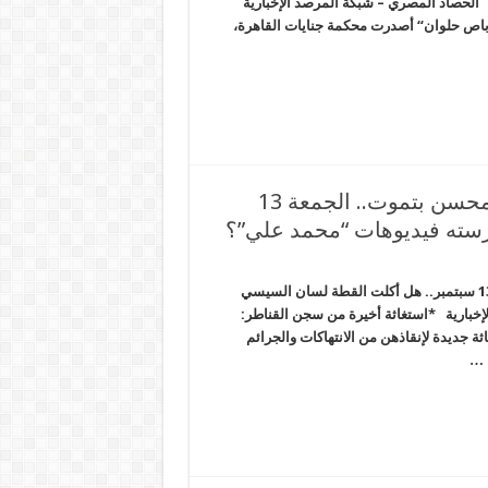
ية “ميكروباص حلوان“ الحصاد المصري – شبكة المرصد الإخبارية
 15 سنة لـ18 آخرين بهزلية “ميكروباص حلوان“ أصدرت محكمة جنايات القاهرة،
استغاثة أخيرة من سجن القناطر: رباب عبد المحسن بتموت.. الجمعة 13
رسته فيديوهات “محمد علي”؟
استغاثة أخيرة من سجن القناطر: رباب عبد المحسن بتموت.. الجمعة 13 سبتمبر.. هل أكلت القطة لسان السيسي
خبارية *استغاثة أخيرة من سجن القناطر:
جديدة لإنقاذهن من الانتهاكات والجرائم
، …