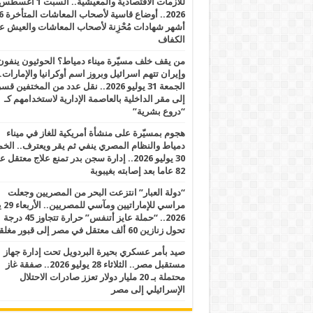
للأزمات الاقتصادية والمعيشية.. السبت 1 أغس
2026.. أوضاع قاسية لأصحاب الم
أشهر شهادات مُحْزِنة لأصحاب المعاشات والعيش ع
الكفاف
من يقف خلف مسيّرة ميناء دمياط؟ الحوثيون ينفون
وإيران تتهم اسرائيل وبروز اسم أوكرانيا والإمارات.
الجمعة 31 يوليو 2026.. نقل عدد من المختفين قسر
إلى مقر الداخلية بالعاصمة الإدارية لاستخدامهم كـ
“دروع بشرية”
هجوم بمسيّرة على منشأة أمريكية للغاز في ميناء
دمياط والنظام المصري ينفي ثم يقر ويعترف.. ال
30 يوليو 2026.. إدارة سجن بدر تمنع علاج معتقل
82 عاما بعد إصابته بغيبوبة
“دولة العبار” انتزعت البحر من المصريين وجعلت
مراسي للإ
2026.. “حملة عايز أتنفس” حرارة تتجاوز 45 درجة
تحول زنازين 60 ألف معتقل في مصر إلى قبور مغلقة
صيد بأمر عسكري بحيرة البردويل تحت إدارة جهاز
مستقبل مصر.. الثلاثاء 28 يوليو 2026.. صفقة غاز
محتملة بـ 20 مليار دولار تعزز صادرات الاحتلال
الإسرائيلي إلى مصر