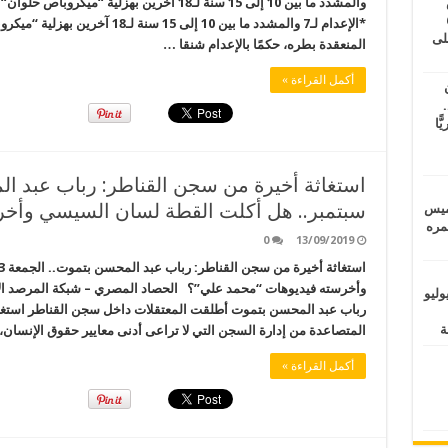
طس
والمشدد ما بين 10 إلى 15 سنة لـ18 آخرين بهزل
عاشات المتأخرة 6
*الإعدام لـ7 والمشدد ما بين 10 إلى
لى
المنعقدة بطره، حكمًا بالإعدام شنقا …
أكمل القراءة »
.
يًّا
سبتمبر.. هل أكلت القطة لسان السيسي وأخ
خميس
 عمره
0
13/09/2019
وأخرسته فيديوهات “محمد علي”؟ الحصاد المصري – شبكة المرصد الإ
ماراتيين ومآسي للمصريين.. الأربعاء 29 يوليو
رباب عبد المحسن بتموت أطلقت المعتقلات داخل سجن القناطر استغاثة 
المتصاعدة من إدارة السجن التي لا تراعى أدنى معايير حقوق الإنسان
أكمل القراءة »