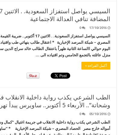
المضافة تنافي العدالة الاجتماعية
0
17/10/2016
السيسي يواصل استفزاز السعودية. . الاث
المصري – شبكة المرصد الإخبارية * اعتقال طالب بنهائي طب واقتياده
اليوم حوالي االساعة الثانية ظهراً باعتقال الطالب خالد سراج الدين 
منزل عائلته بالتجمع الخامس وتم اقتياده الى …
أكمل القراءة »
الطب الشرعي يكذب رواية داخلية الانقلاب في
وشحاتة”.. الأربعاء 5 أكتوبر.. ساويرس يبدأ تهريب أمواله خارج مصر
0
05/10/2016
أمواله خارج مصر الحصاد المصري – شبكة المرصد الإخبارية * “ساو
صحيفة “فاينانشال تايمز” البريطانية، عن قيام رجل الأعمال المقرب م