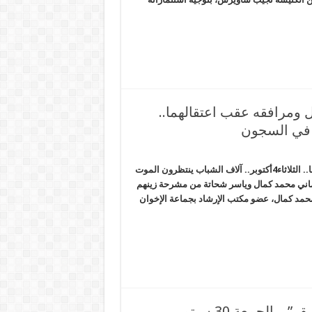
ل ومرافقه عقب اعتقالهما..
الانقلاب يفجر بحربه القذرة ويغتال محمد كمال ومرافقه عقب اعتقالهما.. الثلاثاء4أكتوبر.. آلاف الشباب ينتظرون الموت
اني محمد كمال وياسر شحاتة من مشرحة زينهم
محمد كمال، عضو مكتب الإرشاد بجماعة الإخوان
سامح شكري يحضر جنازة قاتل أطفال “بحر البقر”. . الجمعة 30 سبتمبر. .