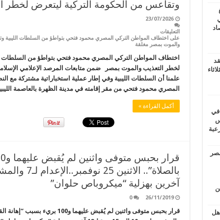
وتقاعس من الحكومة التركية ليتعرض لخطر ا
ي
23/07/2026
أغسطس 2026.. حصاد
التعليقات
على اختطاف المواطن التركي المصري محمود فتحي بتواطؤ من السلطات الليبية وت
والموت بمصر مغلقة
اختطاف المواطن التركي المصري محمود فتحي بتواطؤ من السلطات ال
قد
لخطر التعذيب والموت بمصر ضمن متابعات المرصد الإعلامي الإسلام
اثاء
علمنا أن السلطات الليبية وفي إطار عملية استخباراتية مشتركة مع ا
المصري محمود فتحي من مقر إقامته في مدينة الظهرة بالعاصمة الليب
أكمل القراءة »
 في
لسويس
وابع مرعبة
مصر
آخرين بهزلية “ميكروباص حلوان”
ين
0
26/11/2019
اهل