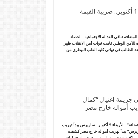
السيسي يواصل استفزاز السعودية. . الاثنين 17 أكتوبر.. ضريبة القيمة
نين 17 أكتوبر.. ضريبة القيمة المضافة تنافي العدالة الاجتماعية الحصاد
 للأمن الوطني قامت قوات أمن الانقلاب ظهر
سعد الطالب في نهائي كلية الطب البيطري من
 جريمة اغتيال “كمال
الطب الشرعي يكذب رواية داخلية الانقلاب في جريمة اغتيال “كمال وشحاتة“.. الأربعاء 5 أكتوبر.. ساويرس يبدأ تهريب
يرس” يبدأ تهريب أمواله خارج مصر كشفت
ن الكنيسة نجيب ساويرس، بتوجيه استثماراته