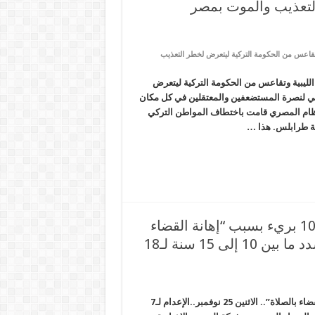
لتعذيب والموت بمصر
قاعس من الحكومة التركية ليتعرض لخطر التعذيب
ليبية وتقاعس من الحكومة التركية ليتعرض
ي لنصرة المستضعفين والمعتقلين في كل مكان
لنظام المصري قامت باختطاف المواطن التركي
ية طرابلس. هذا …
قرار بحبس متوفى واثنين لم يُقبض عليهما و100 بريء بسبب “إهانة القضاء
بالصلاة”.. الاثنين 25 نوفمبر..الإعدام لـ7 والمشدد ما بين 10 إلى 15 سنة لـ18
قرار بحبس متوفى واثنين لم يُقبض عليهما و100 بريء بسبب “إهانة القضاء بالصلاة”.. الاثنين 25 نوفمبر..الإعدام لـ7