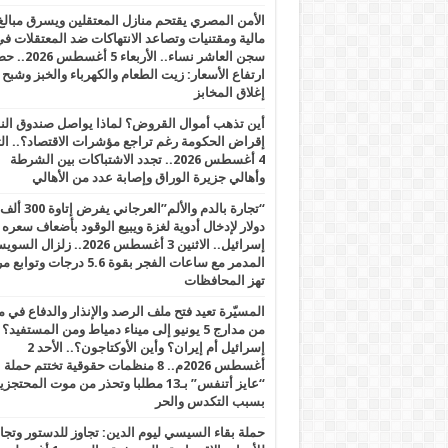
الأمن المصري يقتحم منازل المعتقلين ويسرق مبالغ
مالية ومقتنيات وتصاعد الانتهاكات ضد المعتقلات ف
سجن العاشر نساء.. الأربعاء 5 
ارتفاع الأسعار: زيت الطعام والكهرباء والخبز وشبح
إغلاق المخابز
أين تذهب أموال القروض؟ لماذا يواصل صندوق الن
إقراض الحكومة رغم تراجع مؤشرات الاقتصاد؟.. الثل
4 أغسطس 2026.. تجدد الاشتباكات بين الشرطة
وأهالي جزيرة الوراق وإصابة عدد من الأهالي
“تجارة بالدم والألم”العرجاني يفرض إتاوة 300 ألف
دولار لإدخال أدوية لغزة ويبيع الوقود بأضعاف سعره
إسرائيل.. الاثنين 3 أغسطس 2026.. زلزال ا
المدمر مع ساعات الفجر بقوة 5.6 درجات وت
تهز المحافظات
المسيّرة تعيد فتح ملف الرصد والإنذار والدفاع في 
من مدارج 5 يونيو إلى ميناء دمياط ومن المستفيد؟
إسرائيل أم إيران؟ وأين الأوكتاجون؟.. الأحد 2
أغسطس 2026م.. 8 منظمات حقوقية تختتم حملة
“عايز أتنفس” بـ13 مطلبا وتحذر من موت المحتجز
بسبب التكدس والحر
حملة بقاء السيسي ليوم الدين: تجاوز للدستور وتج