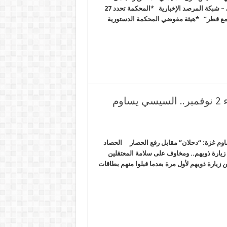
والفاسد وبقايا أشبال رجال مبارك وأنصاف المتعلمين الحصاد المصري – شبكة المرصد الإخبارية *المحكمة تحدد 27
 مع قطر” *هيئة مفوضي المحكمة الدستورية
سنوات الانقلاب الأكثر رعباً للمصريين.. الأربعاء 2 نوفمبر.. السيسي يساوم
ن.. الأربعاء 2 نوفمبر.. السيسي يساوم غزة: “دحلان” مقابل رفع الحصار الحصاد
زيارة ذويهم.. ومخاوف على سلامة المعتقلين
 زيارة ذويهم لأول مرة بعدما قبلوا منهم بطاقات