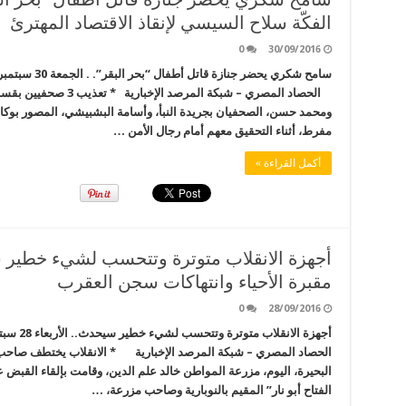
الفكّة سلاح السيسي لإنقاذ الاقتصاد المهترئ
0
30/09/2016
سامح شكري يحضر 
الحصاد المصري – شبكة الم
ومحمد حسن، الصحفيان بجريدة النبأ، وأسامة البشبيشي، المصور بوكال
مفرط، أثناء التحقيق معهم أمام رجال الأمن …
أكمل القراءة »
مقبرة الأحياء وانتهاكات سجن العقرب
0
28/09/2016
أجهزة الا
الحصاد المصري – شبكة المرصد الإخبارية * الانقلاب يختطف صاحب 
البحيرة، اليوم، مزرعة المواطن خالد علم الدين، وقامت بإلقاء القبض 
الفتاح أبو نار” المقيم بالنوبارية وصاحب مزرعة، …