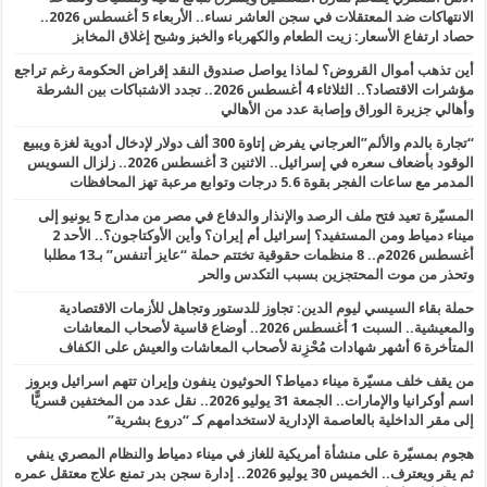
الانتهاكات ضد المعتقلات في سجن العاشر نساء.. الأربعاء 5 أغسطس 2026..
حصاد ارتفاع الأسعار: زيت الطعام والكهرباء والخبز وشبح إغلاق المخابز
أين تذهب أموال القروض؟ لماذا يواصل صندوق النقد إقراض الحكومة رغم تراجع
مؤشرات الاقتصاد؟.. الثلاثاء 4 أغسطس 2026.. تجدد الاشتباكات بين الشرطة
وأهالي جزيرة الوراق وإصابة عدد من الأهالي
“تجارة بالدم والألم”العرجاني يفرض إتاوة 300 ألف دولار لإدخال أدوية لغزة ويبيع
الوقود بأضعاف سعره في إسرائيل.. الاثنين 3 أغسطس 2026.. زلزال السويس
المدمر مع ساعات الفجر بقوة 5.6 درجات وتوابع مرعبة تهز المحافظات
المسيّرة تعيد فتح ملف الرصد والإنذار والدفاع في مصر من مدارج 5 يونيو إلى
ميناء دمياط ومن المستفيد؟ إسرائيل أم إيران؟ وأين الأوكتاجون؟.. الأحد 2
أغسطس 2026م.. 8 منظمات حقوقية تختتم حملة “عايز أتنفس” بـ13 مطلبا
وتحذر من موت المحتجزين بسبب التكدس والحر
حملة بقاء السيسي ليوم الدين: تجاوز للدستور وتجاهل للأزمات الاقتصادية
والمعيشية.. السبت 1 أغسطس 2026.. أوضاع قاسية لأصحاب المعاشات
المتأخرة 6 أشهر شهادات مُحْزِنة لأصحاب المعاشات والعيش على الكفاف
من يقف خلف مسيّرة ميناء دمياط؟ الحوثيون ينفون وإيران تتهم اسرائيل وبروز
اسم أوكرانيا والإمارات.. الجمعة 31 يوليو 2026.. نقل عدد من المختفين قسريًّا
إلى مقر الداخلية بالعاصمة الإدارية لاستخدامهم كـ “دروع بشرية”
هجوم بمسيّرة على منشأة أمريكية للغاز في ميناء دمياط والنظام المصري ينفي
ثم يقر ويعترف.. الخميس 30 يوليو 2026.. إدارة سجن بدر تمنع علاج معتقل عمره