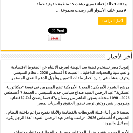
و19011 حالة إخفاء قسري دشنت 15 منظمة حقوقية حملة
#مصر_خلف_الأسوار التي رصدت مجموعة …
أكمل القراءة »
أخر الأخبار
إثيوبيا: مصر تستخدم قضية سد النهضة لصرف الانتباه عن الضغوط الاقتصادية
والسياسية والتحديات الداخلية .. السبت 8 أغسطس 2026.. نظام السيسي
يعترف بفشله في إدارة أخطر ملفات التموين وتأجيل الدعم النقدي المستمر
مرشح الشيوخ الأمريكي: المعونة الأمريكية تضع المصريين في قبضة “ديكتاتورية
عسكرية” عبد الرحمن السيد صداع سياسي جديد للسيسي .. الجمعة 7 أغسطس
2026.. 1090 معتقلة بسجن العاشر من رمضان و47 فقط ينفذن أحكامًا قضائية
وهيومن رايتس ووتش ترصد تدهور الحقوق والحريات بمصر
تصفية 5 من أبناء قبيلة الحويطات بالقطامية والأدلة تفضح مزاعم داخلية النظام ..
الخميس 6 أغسطس 2026.. ترامب يهاجم عبد الرحمن السيد: “هذا الرجل يكره
إسرائيل واليهود”
الأمن المصري يقتحم منازل المعتقلين ويسرق مبالغ مالية ومقتنيات وتصاعد