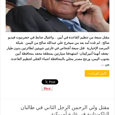
مقتل سبعة من تنظيم القاعدة في أبين .. واغتيال ضابط في حضرموت فيديو
صالح : لم تلده أمه بعد من سيخرج علي عبدالله صالح من اليمن شبكة
المرصد الإخبارية قتل سبعة أشخاص في غارتين جويتين لطائرتين بدون طيار
-يعتقد أنهما أميركيتان- استهدفتا سيارتين بمنطقة محفد بمحافظة أبين
بجنوب اليمن، ورجح مصدر محلي بالمحافظة انتماء القتلى لتنظيم القاعدة.
من …
أكمل القراءة »
مقتل ولي الرحمن الرجل الثاني في طالبان
الباكستانية في غارة أمريكية