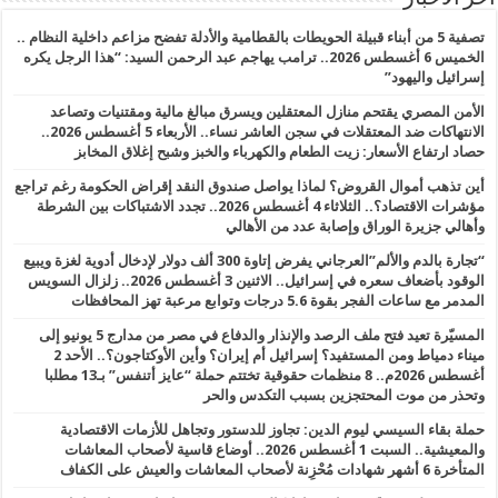
تصفية 5 من أبناء قبيلة الحويطات بالقطامية والأدلة تفضح مزاعم داخلية النظام ..
الخميس 6 أغسطس 2026.. ترامب يهاجم عبد الرحمن السيد: “هذا الرجل يكره
إسرائيل واليهود”
الأمن المصري يقتحم منازل المعتقلين ويسرق مبالغ مالية ومقتنيات وتصاعد
الانتهاكات ضد المعتقلات في سجن العاشر نساء.. الأربعاء 5 أغسطس 2026..
حصاد ارتفاع الأسعار: زيت الطعام والكهرباء والخبز وشبح إغلاق المخابز
أين تذهب أموال القروض؟ لماذا يواصل صندوق النقد إقراض الحكومة رغم تراجع
مؤشرات الاقتصاد؟.. الثلاثاء 4 أغسطس 2026.. تجدد الاشتباكات بين الشرطة
وأهالي جزيرة الوراق وإصابة عدد من الأهالي
“تجارة بالدم والألم”العرجاني يفرض إتاوة 300 ألف دولار لإدخال أدوية لغزة ويبيع
الوقود بأضعاف سعره في إسرائيل.. الاثنين 3 أغسطس 2026.. زلزال السويس
المدمر مع ساعات الفجر بقوة 5.6 درجات وتوابع مرعبة تهز المحافظات
المسيّرة تعيد فتح ملف الرصد والإنذار والدفاع في مصر من مدارج 5 يونيو إلى
ميناء دمياط ومن المستفيد؟ إسرائيل أم إيران؟ وأين الأوكتاجون؟.. الأحد 2
أغسطس 2026م.. 8 منظمات حقوقية تختتم حملة “عايز أتنفس” بـ13 مطلبا
وتحذر من موت المحتجزين بسبب التكدس والحر
حملة بقاء السيسي ليوم الدين: تجاوز للدستور وتجاهل للأزمات الاقتصادية
والمعيشية.. السبت 1 أغسطس 2026.. أوضاع قاسية لأصحاب المعاشات
المتأخرة 6 أشهر شهادات مُحْزِنة لأصحاب المعاشات والعيش على الكفاف