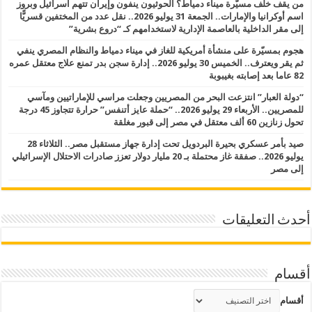
من يقف خلف مسيّرة ميناء دمياط؟ الحوثيون ينفون وإيران تتهم اسرائيل وبروز
اسم أوكرانيا والإمارات.. الجمعة 31 يوليو 2026.. نقل عدد من المختفين قسريًّا
إلى مقر الداخلية بالعاصمة الإدارية لاستخدامهم كـ “دروع بشرية”
هجوم بمسيّرة على منشأة أمريكية للغاز في ميناء دمياط والنظام المصري ينفي
ثم يقر ويعترف.. الخميس 30 يوليو 2026.. إدارة سجن بدر تمنع علاج معتقل عمره
82 عاما بعد إصابته بغيبوبة
“دولة العبار” انتزعت البحر من المصريين وجعلت مراسي للإماراتيين ومآسي
للمصريين.. الأربعاء 29 يوليو 2026.. “حملة عايز أتنفس” حرارة تتجاوز 45 درجة
تحول زنازين 60 ألف معتقل في مصر إلى قبور مغلقة
صيد بأمر عسكري بحيرة البردويل تحت إدارة جهاز مستقبل مصر.. الثلاثاء 28
يوليو 2026.. صفقة غاز محتملة بـ 20 مليار دولار تعزز صادرات الاحتلال الإسرائيلي
إلى مصر
أحدث التعليقات
أقسام
أقسام