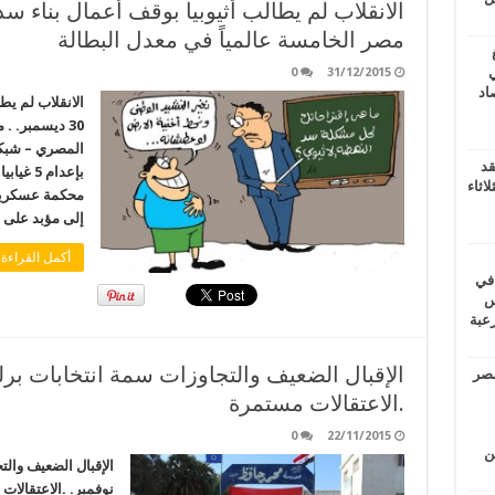
مصر الخامسة عالمياً في معدل البطالة
ي
0
31/12/2015
أغسطس 2026.. حصاد
الانقلاب لم يطا
30 ديسمبر. .
المصري – شبك
قد
اثاء
إلى مؤبد على 79 بتهم الشغب بمحافظة الغربية …
أكمل القراءة 
 في
لسويس
وابع مرعبة
مصر
.الاعتقالات مستمرة
0
22/11/2015
ين
نوفمبر. .الاعتقال