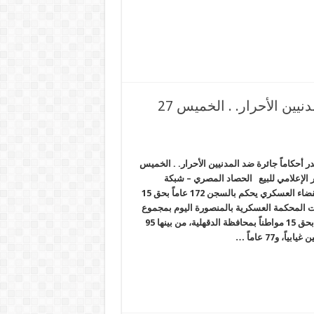
المحاكم العسكرية تصدر أحكاماً جائرة ضد المدنيين الأحرار. . الخميس 27
 أحكاماً جائرة ضد المدنيين الأحرار. . الخميس
 الإعلامي للبيع الحصاد المصري – شبكة
المرصد الإخبارية *القضاء العسكري يحكم بالسجن 172 عاماً بحق 15
لدقهلية قضت المحكمة العسكرية بالمنصورة اليوم بمجموع
أحكام حبس 172 عاماً بحق 15 مواطناً بمحافظة الدقهلية، من بينها 95
ً، و77 عاماً …