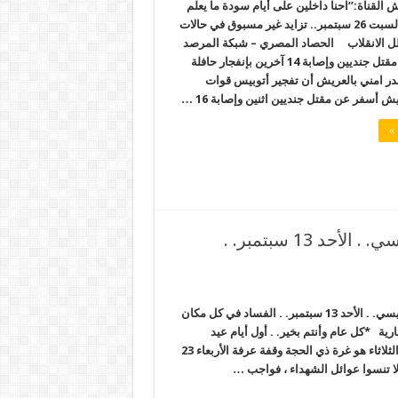
القناة:”احنا داخلين على أيام سودة ما يعلم
بيها إلا ربنا”.. السبت 26 سبتمبر.. تزايد غير مسبوق في حالات
 الانقلاب الحصاد المصري – شبكة المرصد
الإخبارية * مقتل جنديين وإصابة 14 آخرين بإنفجار حافلة
در امني بالعريش أن تفجير أتوبيس قوات
 أسفر عن مقتل جنديين اثنين وإصابة 16 …
 »
تصاعد الصراعات للسيطرة على برلمان السيسي. . الأحد 13 سبتمبر. .
تصاعد الصراعات للسيطرة على برلمان السيسي. . الأحد 13 سبتمبر. . الفساد في كل مكان
ة *كل عام وأنتم بخير. . أول أيام عيد
الأضحى يوم الخميس 24 سبتمبر 2015م يوم الثلاثاء هو غرة ذي الحجة وقفة عرفة الأربعاء 23
ا تنسوا عوائل الشهداء ، فواجب …