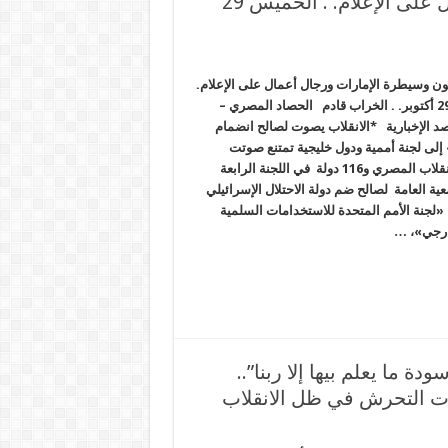
سحرة فرعون وسيطرة الإمارات ورجال أعمال على الإعلام. . الخميس 29
 وسيطرة الإمارات ورجال أعمال على الإعلام.
. الخميس 29 أكتوبر. . الخراب قادم الحصاد المصري –
د الإخبارية *الانقلاب يصوت لصالح انضمام
إلى لجنة أممية ودول خليجية تمتنع صوتت
سلطات الانقلاب المصري و116 دولة في اللجنة الرابعة
معية العامة لصالح ضم دولة الاحتلال الإسرائيلي
«لجنة الأمم المتحدة للاستخدامات السلمية
ارجي»، …
ة ما يعلم بيها إلا ربنا”..