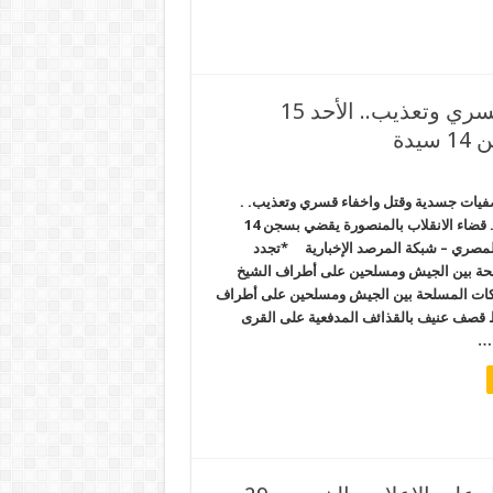
الانقلاب يقوم بتصفيات جسدية وقتل واخفاء قسري وتعذيب.. الأحد 15
دة
صفيات جسدية وقتل واخفاء قسري وتعذيب. .
الأحد 15 نوفمبر. . قضاء الانقلاب بالمنصورة يقضي بسجن 14
مصري – شبكة المرصد الإخبارية *تجدد
لحة بين الجيش ومسلحين على أطراف الشيخ
باكات المسلحة بين الجيش ومسلحين على أطراف
 قصف عنيف بالقذائف المدفعية على القرى
 …