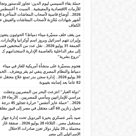
حملة بقاء السيسي ليوم الدين: تجاوز للدستور وتج
للأزمات الاقتصادية والمعيشية.. السبت 1 أغس
2026.. أوضاع قاسية لأصحاب الم
أشهر شهادات مُحْزِنة لأصحاب المعاشات والعيش ع
الكفاف
من يقف خلف مسيّرة ميناء دمياط؟ الحوثيون ينفون
وإيران تتهم اسرائيل وبروز اسم أوكرانيا والإمارات.
الجمعة 31 يوليو 2026.. نقل عدد من المختفين قسر
إلى مقر الداخلية بالعاصمة الإدارية لاستخدامهم كـ
“دروع بشرية”
هجوم بمسيّرة على منشأة أمريكية للغاز في ميناء
دمياط والنظام المصري ينفي ثم يقر ويعترف.. ال
30 يوليو 2026.. إدارة سجن بدر تمنع علاج معتقل
82 عاما بعد إصابته بغيبوبة
“دولة العبار” انتزعت البحر من المصريين وجعلت
مراسي للإ
2026.. “حملة عايز أتنفس” حرارة تتجاوز 45 درجة
تحول زنازين 60 ألف معتقل في مصر إلى قبور مغلقة
صيد بأمر عسكري بحيرة البردويل تحت إدارة جهاز
مستقبل مصر.. الثلاثاء 28 يوليو 2026.. صفقة غاز
محتملة بـ 20 مليار دولار تعزز صادرات الاحتلال
الإسرائيلي إلى مصر