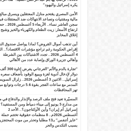
يكره إسرائيل واليهود”
الأمن المصري يقتحم منازل المعتقلين ويسرق مبالغ
مالية ومقتنيات وتصاعد الانتهاكات ضد المعتقلات ف
سجن العاشر نساء.. الأربعاء 5 
ارتفاع الأسعار: زيت الطعام والكهرباء والخبز وشبح
إغلاق المخابز
أين تذهب أموال القروض؟ لماذا يواصل صندوق الن
إقراض الحكومة رغم تراجع مؤشرات الاقتصاد؟.. الثل
4 أغسطس 2026.. تجدد الاشتباكات بين الشرطة
وأهالي جزيرة الوراق وإصابة عدد من الأهالي
“تجارة بالدم والألم”العرجاني يفرض إتاوة 300 ألف
دولار لإدخال أدوية لغزة ويبيع الوقود بأضعاف سعره
إسرائيل.. الاثنين 3 أغسطس 2026.. زلزال ا
المدمر مع ساعات الفجر بقوة 5.6 درجات وت
تهز المحافظات
المسيّرة تعيد فتح ملف الرصد والإنذار والدفاع في 
من مدارج 5 يونيو إلى ميناء دمياط ومن المستفيد؟
إسرائيل أم إيران؟ وأين الأوكتاجون؟.. الأحد 2
أغسطس 2026م.. 8 منظمات حقوقية تختتم حملة
“عايز أتنفس” بـ13 مطلبا وتحذر من موت المحتجز
بسبب التكدس والحر