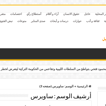
ر المحلية
عاجل
حقوق الانسان
أراء و أقلام
أستطلاع رأي
اعتصامات
متفر
ة
ثقافة و أدب
حوارات
درسات و أبحاث
صدى المنابر
منوعات
نبض الفتوى
مود فتحي بتواطؤ من السلطات الليبية وتقاعس من الحكومة التركية ليتعرض لخطر 
الرئيسية
»
الوسم:
ساويرس
(صفحه 3)
أرشيف الوسم :
ساويرس
ل