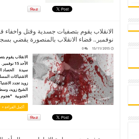
نوفمبر.. قضاء الانقلاب بالمنصورة يقضي بسجن 14 سي
0
15/11/2015
الانقلاب يقوم بت
سيدة الحصاد ال
الاشتباكات المس
زويد تجدد الاشت
الشيخ زويد، وسط
الجنوبية *هجوم
أكمل القراءة »