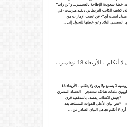
: خطة سعودية للإطاحة بالسيسي.. و”بن زايد”
لاد كشف الكاتب البريطاني ديفيد هيرست -في
ميدل ايست آي”- عن غضب الإمارات من
بها السيسي البلاد وعن خطتها للتحول إلى …
الانقلاب بعد التهديدات الروسية لا أسمع لا أرى لا أتكلم. . الأربعاء 18 نوفمبر. .
الانقلاب بعد التهديدات الروسية لا يسمع ولا يرى ولا يتكلم. . الأربعاء 18
سيناويون ملفات شائكة ستنفجر الحصاد المصري
ية *جيش الانقلاب يقصف بالمدفعية قرى
 *نص بيان الأعلى للقوات المسلحة بعد
 أرى لا أتكلم تجاهل البيان الصادر عن …