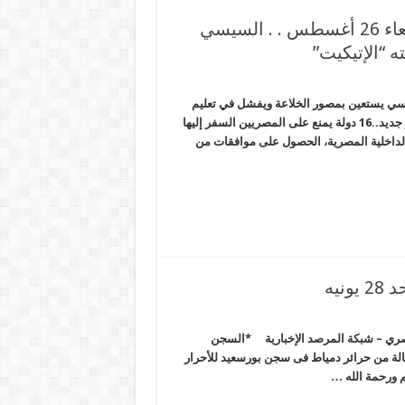
انتشار ظاهرة الانتحار في ظل الانقلاب. . الأربعاء 26 أغسطس . . السيسي
 “الإتيكيت”
نقلاب. . الأربعاء 26 أغسطس . . السيسي يستعين بمصور الخلاعة ويفشل في تعليم
زوجته “الإتيكيت” الحصاد المصري – شبكة المرصد الإخبارية *قرار جديد..16 دولة يمنع على المصريين السفر إليها
 الداخلية المصرية، الحصول على موافقات من
نيه
الانقلاب. . الأحد 28 يونيه الحصاد المصري – شبكة المرصد الإخبارية *السجن
نقلاب في مصر *رسالة من حرائر دمياط فى سجن بورسعيد للأحرار
 ورحمة الله …