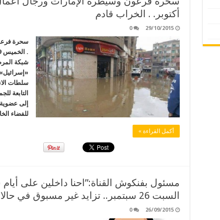
أكتوبر. . الخراب قادم
0
29/10/2015
سحرة فرعون
شبكة المرص
«إسرائيل» 
التابعة للج
إلى عضوية 
للفضاء الخ
أكمل القراءة »
مسئول بفنكوش القناة:”احنا داخلين على أيام سود
السبت 26 سبتمبر.. تزايد غير مسبوق في حالات التحرش في ظل الانقلاب
0
26/09/2015