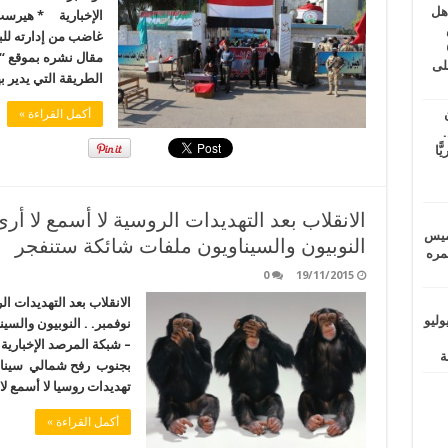
اهل
الإخبارية * هيرست
طس
غاضب من إدارته للب
عاشات المتأخرة 6
مقال نشره بموقع “
لى
الطريقة التي يدير 
أكمل القراءة »
.
يًّا
خميس
النوبيون والسيناويون ملفات شائكة ستنفجر
 عمره
0
19/11/2015
ماراتيين ومآسي للمصريين.. الأربعاء 29 يوليو
نوفمبر. . النوبيون وال
– شبكة المرصد الإخبار
بجنوب رفح شمالي سيناء
تهديدات روسيا لا أسمع لا
أكمل القراءة »