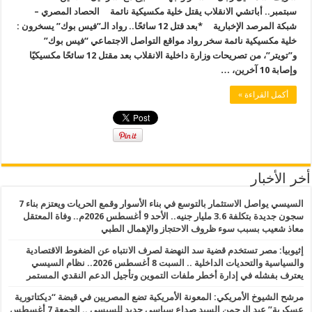
سبتمبر.. أباتشي الانقلاب يقتل خلية مكسيكية نائمة الحصاد المصري –
شبكة المرصد الإخبارية *بعد قتل 12 سائحًا.. رواد الـ”فيس بوك” يسخرون :
خلية مكسيكية نائمة سخر رواد مواقع التواصل الاجتماعي “فيس بوك”
و”تويتر”، من تصريحات وزارة داخلية الانقلاب بعد مقتل 12 سائحًا مكسيكيًا
وإصابة 10 آخرين، …
أكمل القراءة »
أخر الأخبار
السيسي يواصل الاستثمار بالتوسع في بناء الأسوار وقمع الحريات ويعتزم بناء 7
سجون جديدة بتكلفة 3.6 مليار جنيه.. الأحد 9 أغسطس 2026م.. وفاة المعتقل
معاذ شعيب بسبب سوء ظروف الاحتجاز والإهمال الطبي
إثيوبيا: مصر تستخدم قضية سد النهضة لصرف الانتباه عن الضغوط الاقتصادية
والسياسية والتحديات الداخلية .. السبت 8 أغسطس 2026.. نظام السيسي
يعترف بفشله في إدارة أخطر ملفات التموين وتأجيل الدعم النقدي المستمر
مرشح الشيوخ الأمريكي: المعونة الأمريكية تضع المصريين في قبضة “ديكتاتورية
عسكرية” عبد الرحمن السيد صداع سياسي جديد للسيسي .. الجمعة 7 أغسطس