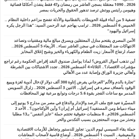
2026.. 1090 معتقلة بسجن العاشر من رمضان و47 فقط ينفذن أحكامًا قضائية
وهيومن رايتس ووتش ترصد تدهور الحقوق والحريات بمصر
تصفية 5 من أبناء قبيلة الحويطات بالقطامية والأدلة تفضح مزاعم داخلية النظام ..
الخميس 6 أغسطس 2026.. ترامب يهاجم عبد الرحمن السيد: “هذا الرجل يكره
إسرائيل واليهود”
الأمن المصري يقتحم منازل المعتقلين ويسرق مبالغ مالية ومقتنيات وتصاعد
الانتهاكات ضد المعتقلات في سجن العاشر نساء.. الأربعاء 5 أغسطس 2026..
حصاد ارتفاع الأسعار: زيت الطعام والكهرباء والخبز وشبح إغلاق المخابز
أين تذهب أموال القروض؟ لماذا يواصل صندوق النقد إقراض الحكومة رغم تراجع
مؤشرات الاقتصاد؟.. الثلاثاء 4 أغسطس 2026.. تجدد الاشتباكات بين الشرطة
وأهالي جزيرة الوراق وإصابة عدد من الأهالي
“تجارة بالدم والألم”العرجاني يفرض إتاوة 300 ألف دولار لإدخال أدوية لغزة ويبيع
الوقود بأضعاف سعره في إسرائيل.. الاثنين 3 أغسطس 2026.. زلزال السويس
المدمر مع ساعات الفجر بقوة 5.6 درجات وتوابع مرعبة تهز المحافظات
المسيّرة تعيد فتح ملف الرصد والإنذار والدفاع في مصر من مدارج 5 يونيو إلى
ميناء دمياط ومن المستفيد؟ إسرائيل أم إيران؟ وأين الأوكتاجون؟.. الأحد 2
أغسطس 2026م.. 8 منظمات حقوقية تختتم حملة “عايز أتنفس” بـ13 مطلبا
وتحذر من موت المحتجزين بسبب التكدس والحر
حملة بقاء السيسي ليوم الدين: تجاوز للدستور وتجاهل للأزمات الاقتصادية
والمعيشية.. السبت 1 أغسطس 2026.. أوضاع قاسية لأصحاب المعاشات