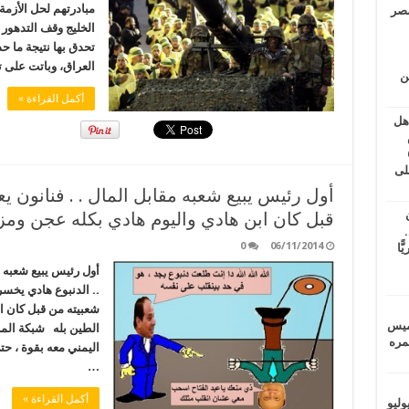
مبادرتهم لحل الأزمة 
مصر
الخليج وقف التدهور 
تحدق بها نتيجة ما 
العراق، وباتت على 
ين
أكمل القراءة »
اهل
طس
عاشات المتأخرة 6
لى
أول رئيس يبيع شعبه مقابل المال . . فنانون 
قبل كان ابن هادي واليوم هادي بكله عجن ومزق
.
0
06/11/2014
يًّا
أول رئيس يبيع شعبه م
.. الدنبوع هادي يخس
شعبيته من قبل كان ا
خميس
الطين بله شبكة الم
 عمره
اليمني معه بقوة ، ح
…
أكمل القراءة »
ماراتيين ومآسي للمصريين.. الأربعاء 29 يوليو