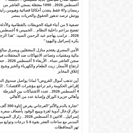
أغسطس 2026.. 1090 معتقلة بسجن العاشر من
رمضان و47 فقط ينفذن أحكامًا قضائية وهيومن را
ووتش ترصد تدهور الحقوق والحريات بمصر
تصفية 5 من أبناء قبيلة الحويطات بالقطامية والأدلة
تفضح مزاعم داخلية النظام .. الخميس 6 أغسطس
2026.. ترامب يهاجم عبد الرحمن السيد: “هذا الرج
يكره إسرائيل واليهود”
الأمن المصري يقتحم منازل المعتقلين ويسرق مبالغ
مالية ومقتنيات وتصاعد الانتهاكات ضد المعتقلات ف
سجن العاشر نساء.. الأربعاء 5 
ارتفاع الأسعار: زيت الطعام والكهرباء والخبز وشبح
إغلاق المخابز
أين تذهب أموال القروض؟ لماذا يواصل صندوق الن
إقراض الحكومة رغم تراجع مؤشرات الاقتصاد؟.. الثل
4 أغسطس 2026.. تجدد الاشتباكات بين الشرطة
وأهالي جزيرة الوراق وإصابة عدد من الأهالي
“تجارة بالدم والألم”العرجاني يفرض إتاوة 300 ألف
دولار لإدخال أدوية لغزة ويبيع الوقود بأضعاف سعره
إسرائيل.. الاثنين 3 أغسطس 2026.. زلزال ا
المدمر مع ساعات الفجر بقوة 5.6 درجات وت
تهز المحافظات