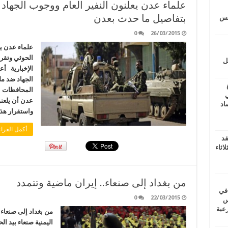
علماء عدن يعلنون النفير العام ووجوب الجهاد
بتفاصيل ما حدث بعدن
يتس
0
26/03/2015
علماء عدن يع
الحوثي وتقر
ل
الإخبارية أع
الجهاد ضد م
المحافظات ال
ي
عدن أن يلعنو
أغسطس 2026.. حصاد
واستقرار هذ
أكمل القراء
قد
اثاء
من بغداد إلى صنعاء.. إيران ماضية وتتمدد
 في
0
22/03/2015
لسويس
وابع مرعبة
من بغداد إلى صنعاء
اليمنية صنعاء بيد ا