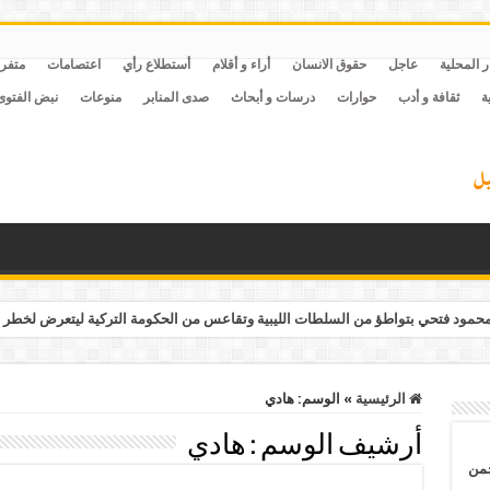
ر المحلية
عاجل
حقوق الانسان
أراء و أقلام
أستطلاع رأي
اعتصامات
متفر
ة
ثقافة و أدب
حوارات
درسات و أبحاث
صدى المنابر
منوعات
نبض الفتوى
مود فتحي بتواطؤ من السلطات الليبية وتقاعس من الحكومة التركية ليتعرض لخطر 
الرئيسية
»
الوسم:
هادي
أرشيف الوسم :
هادي
حمن