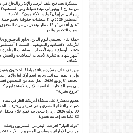
المسيّرة تعيد فتح ملف الرصد والإنذار والدفاع في 
من مدارج 5 يونيو إلى ميناء دمياط ومن المستفيد؟
إسرائيل أم إيران؟ وأين الأوكتاجون؟.. الأحد 2
أغسطس 2026م.. 8 منظمات حقوقية تختتم حملة
“عايز أتنفس” بـ13 مطلبا وتحذر من موت المحتجز
بسبب التكدس والحر
حملة بقاء السيسي ليوم الدين: تجاوز للدستور وتج
للأزمات الاقتصادية والمعيشية.. السبت 1 أغس
2026.. أوضاع قاسية لأصحاب الم
أشهر شهادات مُحْزِنة لأصحاب المعاشات والعيش ع
الكفاف
من يقف خلف مسيّرة ميناء دمياط؟ الحوثيون ينفون
وإيران تتهم اسرائيل وبروز اسم أوكرانيا والإمارات.
الجمعة 31 يوليو 2026.. نقل عدد من المختفين قسر
إلى مقر الداخلية بالعاصمة الإدارية لاستخدامهم كـ
“دروع بشرية”
هجوم بمسيّرة على منشأة أمريكية للغاز في ميناء
دمياط والنظام المصري ينفي ثم يقر ويعترف.. ال
30 يوليو 2026.. إدارة سجن بدر تمنع علاج معتقل
82 عاما بعد إصابته بغيبوبة
“دولة العبار” انتزعت البحر من المصريين وجعلت
مراسي للإ