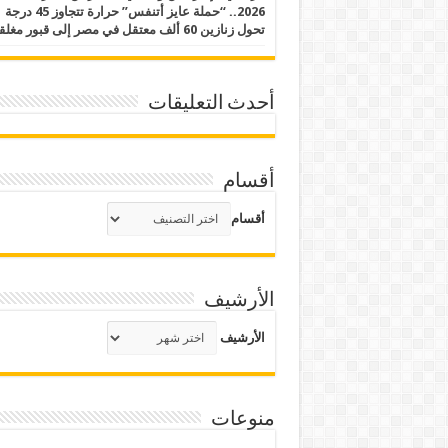
2026.. “حملة عايز أتنفس” حرارة تتجاوز 45 درجة
تحول زنازين 60 ألف معتقل في مصر إلى قبور مغلقة
أحدث التعليقات
أقسام
أقسام
الأرشيف
الأرشيف
منوعات