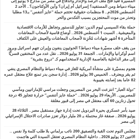
المسيّرة تعيد فتح ملف الرصد والإنذار والدفاع في مصر من مدارج 5 يونيو إلى
ميناء دمياط ومن المستفيد؟ إسرائيل أم إيران؟ وأين الأوكتاجون؟.. الأحد 2
أغسطس 2026م.. 8 منظمات حقوقية تختتم حملة “عايز أتنفس” بـ13 مطلبا
وتحذر من موت المحتجزين بسبب التكدس والحر
حملة بقاء السيسي ليوم الدين: تجاوز للدستور وتجاهل للأزمات الاقتصادية
والمعيشية.. السبت 1 أغسطس 2026.. أوضاع قاسية لأصحاب المعاشات
المتأخرة 6 أشهر شهادات مُحْزِنة لأصحاب المعاشات والعيش على الكفاف
من يقف خلف مسيّرة ميناء دمياط؟ الحوثيون ينفون وإيران تتهم اسرائيل وبروز
اسم أوكرانيا والإمارات.. الجمعة 31 يوليو 2026.. نقل عدد من المختفين قسريًّا
إلى مقر الداخلية بالعاصمة الإدارية لاستخدامهم كـ “دروع بشرية”
هجوم بمسيّرة على منشأة أمريكية للغاز في ميناء دمياط والنظام المصري ينفي
ثم يقر ويعترف.. الخميس 30 يوليو 2026.. إدارة سجن بدر تمنع علاج معتقل عمره
82 عاما بعد إصابته بغيبوبة
“دولة العبار” انتزعت البحر من المصريين وجعلت مراسي للإماراتيين ومآسي
للمصريين.. الأربعاء 29 يوليو 2026.. “حملة عايز أتنفس” حرارة تتجاوز 45 درجة
تحول زنازين 60 ألف معتقل في مصر إلى قبور مغلقة
صيد بأمر عسكري بحيرة البردويل تحت إدارة جهاز مستقبل مصر.. الثلاثاء 28
يوليو 2026.. صفقة غاز محتملة بـ 20 مليار دولار تعزز صادرات الاحتلال الإسرائيلي
إلى مصر
مجلس النوم تحت القبة والتصفيق 200 نائب برلماني بلا طلب كلمة ولا نفس ..
الاثنين 27 يوليو 2026.. داخلية النظام المصري تعتقل السيدة التي هاجمت