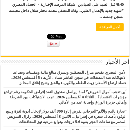
40% قبل الصيد على الصيادين شبكة المرصد الإخبارية – الحصاد المصري
*شهيد جديد بالإهمال الطبي.. وفاة المعتقل محمد مختار سلال داخل محبسه
بسجن جمصة …
أكمل القراءة »
أخر الأخبار
الأمن المصري يقتحم منازل المعتقلين ويسرق مبالغ مالية ومقتنيات وتصاعد
الانتهاكات ضد المعتقلات في سجن العاشر نساء.. الأربعاء 5 أغسطس 2026..
حصاد ارتفاع الأسعار: زيت الطعام والكهرباء والخبز وشبح إغلاق المخابز
أين تذهب أموال القروض؟ لماذا يواصل صندوق النقد إقراض الحكومة رغم تراجع
مؤشرات الاقتصاد؟.. الثلاثاء 4 أغسطس 2026.. تجدد الاشتباكات بين الشرطة
وأهالي جزيرة الوراق وإصابة عدد من الأهالي
“تجارة بالدم والألم”العرجاني يفرض إتاوة 300 ألف دولار لإدخال أدوية لغزة ويبيع
الوقود بأضعاف سعره في إسرائيل.. الاثنين 3 أغسطس 2026.. زلزال السويس
المدمر مع ساعات الفجر بقوة 5.6 درجات وتوابع مرعبة تهز المحافظات