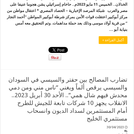
الخذلان.. الخميس 11 مايو 2023م.. حاخام إسرائيلي يشن هجوما عنيفا على
مصر والعرب شبكة المرصد الإخبارية – الحصاد المصري * اعتقال مواطن من
مركز أبوكبير اعتقلت قوات الأمن بمركز شرطة أبوكبير المواطن “أحمد النجار
” من قرية أولاد موسى وذلك بعد حملة مداهمات. وتم التحقيق معه أمس
بنيابة أبو …
أكمل القراءة »
تضارب المصالح بين حفتر والسيسي في السودان
والسيسي يرقص ألماً ويغني “ناس مني ومن دمي
محدش فيهم شال همي”.. الأحد 30 أبريل 2023..
الانقلاب يجهز 10 شركات تابعة للجيش للطرح
أمام المستثمرين لسداد الديون وانسحاب
مستثمري الخليج
30/04/2023