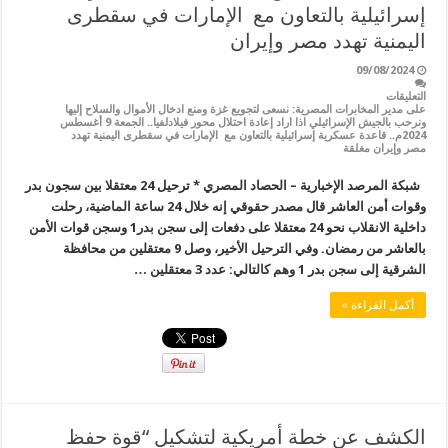
إسرائيلية بالتعاون مع الإمارات في سقطرى
اليمنية تهدد مصر وإيران
09/08/2024
التعليقات
على مدير المخابرات المصرية: نسعى لتجويع غزة ومنع ادخال الأموال والسلاح إليها
ونرحب بالجيش الإسرائيلي اذا اراد إعادة احتلال محور فيلادلفيا.. الجمعة 9 أغسطس
2024م.. قاعدة عسكرية إسرائيلية بالتعاون مع الإمارات في سقطرى اليمنية تهدد
مصر وإيران مغلقة
شبكة المرصد الإخبارية – الحصاد المصري * ترحيل 24 معتقلا بين سجون بدر
وقوات أمن العاشر قال مصدر حقوقي إنه خلال 24 ساعة الماضية، رحلت
داخلية الانقلاب نحو 24 معتقلا على دفعات إلى سجن بدر1 وسجن قوات الأمن
بالعاشر من رمضان. وفي الترحيل الأخير، وصل 9 معتقلين من محافظة
الشرقية إلى سجن بدر 1 وهم كالتالي: عدد 3 معتقلين …
أكمل القراءة »
الكشف عن خطة أمريكية لتشكيل “قوة حفظ