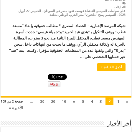
التعليقات
على سياسات السيسي الفاشلة قوضت نفوذ مصر في السودان.. الخميس 27 أبريل
2023.. السيسي يمنح “طحنون” مقر الحزب الوطني مغلقة
شبكة المرصد الإخبارية – الحصاد المصري * مطالب حقوقية بإنقاذ “مسعد
قطب” ووقف التنكيل بـ”هدى عبدالحميد” و”جميلة عيسى” جددت أسرة
المهندس مسعد قطب، المعتقل للمرة الثانية منذ نحو 3 سنوات، المطالبة
بالحرية له ولكافة معتقلي الرأي، ووقف ما يحدث من انتهاكات داخل سجن
“بدر 3” والتي وثقتها عدد من المنظمات الحقوقية مؤخرا . وكتبت ابنته “هند”
عبر حسابها الشخصي على …
أكمل القراءة »
2
...
30
20
10
»
5
4
3
1
«
صفحة 2 من 109
الأخيرة »
أخر الأخبار