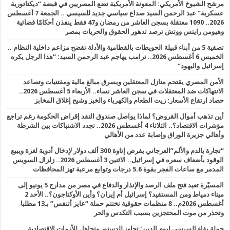
مرشح الشيوخ الأمريكي: المعونة الأمريكية تضع المصريين في قبضة “ديكتاتورية
عسكرية” عبد الرحمن السيد صداع سياسي جديد للسيسي .. الجمعة 7 أغسطس
2026.. 1090 معتقلة بسجن العاشر من رمضان و47 فقط ينفذن أحكامًا قضائية
وهيومن رايتس ووتش ترصد تدهور الحقوق والحريات بمصر
تصفية 5 من أبناء قبيلة الحويطات بالقطامية والأدلة تفضح مزاعم داخلية النظام ..
الخميس 6 أغسطس 2026.. ترامب يهاجم عبد الرحمن السيد: “هذا الرجل يكره
إسرائيل واليهود”
الأمن المصري يقتحم منازل المعتقلين ويسرق مبالغ مالية ومقتنيات وتصاعد
الانتهاكات ضد المعتقلات في سجن العاشر نساء.. الأربعاء 5 أغسطس 2026..
حصاد ارتفاع الأسعار: زيت الطعام والكهرباء والخبز وشبح إغلاق المخابز
أين تذهب أموال القروض؟ لماذا يواصل صندوق النقد إقراض الحكومة رغم تراجع
مؤشرات الاقتصاد؟.. الثلاثاء 4 أغسطس 2026.. تجدد الاشتباكات بين الشرطة
وأهالي جزيرة الوراق وإصابة عدد من الأهالي
“تجارة بالدم والألم”العرجاني يفرض إتاوة 300 ألف دولار لإدخال أدوية لغزة ويبيع
الوقود بأضعاف سعره في إسرائيل.. الاثنين 3 أغسطس 2026.. زلزال السويس
المدمر مع ساعات الفجر بقوة 5.6 درجات وتوابع مرعبة تهز المحافظات
المسيّرة تعيد فتح ملف الرصد والإنذار والدفاع في مصر من مدارج 5 يونيو إلى
ميناء دمياط ومن المستفيد؟ إسرائيل أم إيران؟ وأين الأوكتاجون؟.. الأحد 2
أغسطس 2026م.. 8 منظمات حقوقية تختتم حملة “عايز أتنفس” بـ13 مطلبا
وتحذر من موت المحتجزين بسبب التكدس والحر
حملة بقاء السيسي ليوم الدين: تجاوز للدستور وتجاهل للأزمات الاقتصادية