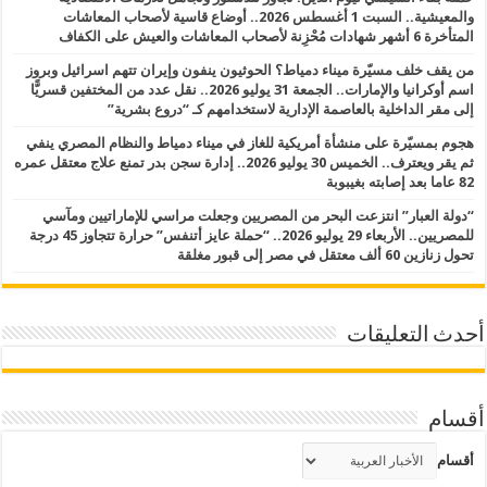
والمعيشية.. السبت 1 أغسطس 2026.. أوضاع قاسية لأصحاب المعاشات
المتأخرة 6 أشهر شهادات مُحْزِنة لأصحاب المعاشات والعيش على الكفاف
من يقف خلف مسيّرة ميناء دمياط؟ الحوثيون ينفون وإيران تتهم اسرائيل وبروز
اسم أوكرانيا والإمارات.. الجمعة 31 يوليو 2026.. نقل عدد من المختفين قسريًّا
إلى مقر الداخلية بالعاصمة الإدارية لاستخدامهم كـ “دروع بشرية”
هجوم بمسيّرة على منشأة أمريكية للغاز في ميناء دمياط والنظام المصري ينفي
ثم يقر ويعترف.. الخميس 30 يوليو 2026.. إدارة سجن بدر تمنع علاج معتقل عمره
82 عاما بعد إصابته بغيبوبة
“دولة العبار” انتزعت البحر من المصريين وجعلت مراسي للإماراتيين ومآسي
للمصريين.. الأربعاء 29 يوليو 2026.. “حملة عايز أتنفس” حرارة تتجاوز 45 درجة
تحول زنازين 60 ألف معتقل في مصر إلى قبور مغلقة
أحدث التعليقات
أقسام
أقسام