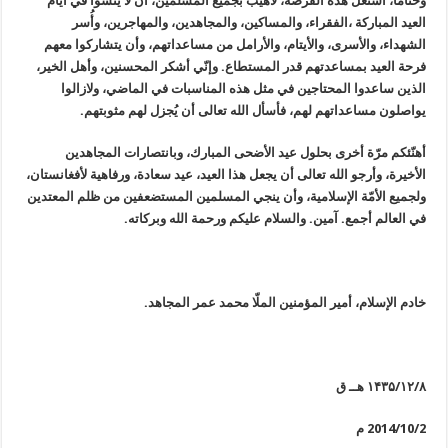
وختاماً، استغلّ هذه الفرصة، لأهيب بجميع المسلمين، أن لا ينسوا في أيام
العيد المباركة ،الفقراء، والمساكين، والمجاهدين، والمهاجرين، وأُسر
الشهداء، والأسری، والأيتام، والأرامل من مساعداتهم، وأن يتشاركوا معهم
فرحة العيد بمساعدتهم قدر المستطاع. وإنّي أشكر المحسنين، وأهل الخير،
الذين ساعدوا المحتاجين في مثل هذه المناسبات في الماضي، ولازالوا
يواصلون مساعداتهم لهم، فأسأل الله تعالی أن يُجزل لهم مثوبتهم.
أهنّئكم مرّة أخری بحلول عيد الأضحی المبارك، وبانتصارات المجاهدين
الأخيرة، وأرجو الله تعالی أن يجعل هذا العيد، عيد سعادة، ورفاهية لأفغانستان،
ولجميع الأمّة الإسلامية، وأن ينجي المسلمين المستضعفين من ظلم المعتدين
في العالم أجمع. آمين. والسلام عليكم ورحمة الله وبركاته.
خادم الإسلام، أمير المؤمنين الملّا محمد عمر المجاهد.
۱۴۳۵/۱۲/۸
هــ ق
2014/10/2
م