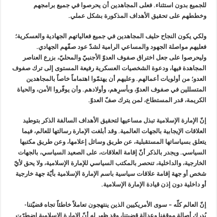
للجميع بدون استثناء. فعلی المجاهدين أن يحرصوا في جميع برامجهم
وخططهم على تحقيق الأهداف المذكورة بشكل عملي.
ولكي يكون النجاح حليف المجاهدين في جميع فعالياتهم الجهادية والعسكرية؛
فعليهم مواصلة الجهود والمساعي الرامية لشدّ عود صفّهم الجهادي.
وليحرصوا على جعل اختراق صفوف العدوّ الأجنبيّ والمحليّ، بزرع العناصر
المجاهدة فيها، ودعوة الشخصيات العسكرية رفيعة المستوی إلی ترك صفوف
العدو؛ من أولويات أعمالهم. وعليهم أن يهتمّوا اهتماماً خاصاً بالمجاهدين
المتسللين في صفوف العدوّ، وبأسرِهم، وأولادهم. وأن يوفّروا الأمن، والحياة
الكريمة، قدر المستطاع، لمن يترك صفّ العدوّ.
إنّ الإمارة الإسلامية تبذل مساعيها لتحقيق الأهداف السالفة الذكر بتوطيد
العلاقات الإيجابية بالجهات العالمية. وقد أبلغت الإمارة رسالتها للعالم، فيما
يتعلق بسياساتها المستقبلية، عن طريق وسائل إعلامها، وعن طريق مكتبها
السياسي. ویجدر بالذكر أنّ إقامة العلاقات، على الصعيد السياسي، بالجهات
الخارجية، والداخلية، تنحصر بالمكتب السياسي للإمارة الإسلامية، ولا يحق لأيّ
شخص أو جهة إقامة علاقات سياسية باسم الإمارة الإسلامية بأيّة جهة خارجية
أو داخلية دون إذن قيادة الإمارة الإسلامية.
إنّ العالم كلّه – سوی الأمريكيين الذين ينتهجون تعاملاً خاطئاً تجاه قضيّتنا-
يُدرك أصالة موقفنا وعدالة قضيتنا، وقد ظهر له أنّ الإمارة الإسلامية اضطرّت