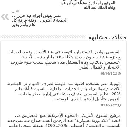
الحوثيين لمغادرة صنعاء ويعلن عن
وفاة الملك عبد الله
التالي
مصر تعيش أجواء عيد حزين . .
الجمعة 3 أكتوبر . . وقفة عرفة كل
عام وأنتم بخير
مقالات مشابهة
السيسي يواصل الاستثمار بالتوسع في بناء الأسوار وقمع الحريات
ويعتزم بناء 7 سجون جديدة بتكلفة 3.6 مليار جنيه.. الأحد 9
أغسطس 2026م.. وفاة المعتقل معاذ شعيب بسبب سوء ظروف
الاحتجاز والإهمال الطبي
09/08/2026
إثيوبيا: مصر تستخدم قضية سد النهضة لصرف الانتباه عن الضغوط
الاقتصادية والسياسية والتحديات الداخلية .. السبت 8 أغسطس
2026.. نظام السيسي يعترف بفشله في إدارة أخطر ملفات
التموين وتأجيل الدعم النقدي المستمر
08/08/2026
مرشح الشيوخ الأمريكي: المعونة الأمريكية تضع المصريين في
قبضة “ديكتاتورية عسكرية” عبد الرحمن السيد صداع سياسي جديد
للسيسي .. الجمعة 7 أغسطس 2026.. 1090 معتقلة بسجن العاشر