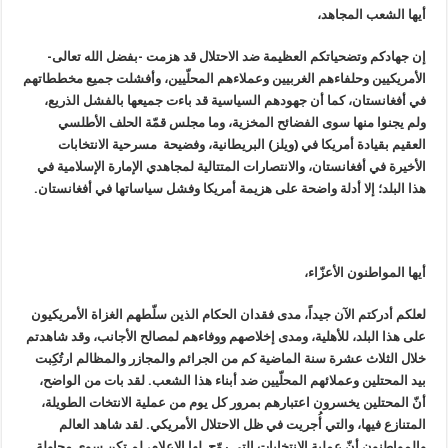
أیها الشعب المجاهد،
إن جهادكم وتضحیاتكم العظیمة ضد الاحتلال قد هزمت -بفضل الله تعالى-
الأمريكيين وحلفاءهم الغربيين وعملاءهم المحلّيين، وأفشلت جميع مخططاتهم
في أفغانستان، كما أن جهودهم السياسية قد باءت جميعها بالفشل الذریع،
ولم یجنوا منها سوی الفضائح المخزیة، وما مجلس قمّة الحلف الأطلسي
العقيم بقيادة أمريكا في (ويلز) البريطانية، وفضيحة مسرحية الانتخابات
الأخيرة في أفغانستان، والانتصارات المتتالية لمجاهدي الإمارة الإسلامية في
هذا البلد؛ إلا أدلة واضحة على هزيمة أمريكا وفشل سياساتها في أفغانستان.
أيها المواطنون الأعزّاء،
لعلكم أدركتم الآن جيداً، مدى فقدان الحكام الذین سلّطهم الغزاة الأمريكيون
علی هذا البلد، للأهلية، ومدى إخلاصهم ووفاءهم لمصالح الأجانب، وقد شاهدتم
خلال الثلاث عشرة سنة الماضية كم من الجرائم والمجازر والمظالم ارتُكِبت
بيد المحتلين وعملائهم المحلّيين ضد أبناء هذا الشعب. لقد بات من الواضح،
أنّ المحتلین یخسرون اعتبارهم بمرور كل یوم من عملیة الانتخات الطویلة،
المتنازع فيها، والتي أُجريت في ظل الاحتلال الأمریكي. لقد شاهد العالم
والمواطنون أنّ عملیة الانتخابات التي روّج لها الإعلام، لم تكن سوى محاولة