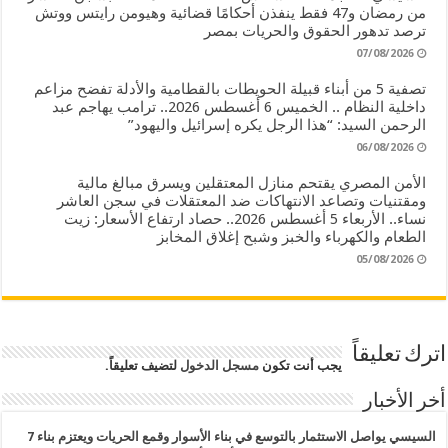
من رمضان و47 فقط ينفذن أحكامًا قضائية وهيومن رايتس ووتش
ترصد تدهور الحقوق والحريات بمصر
07/08/2026
تصفية 5 من أبناء قبيلة الحويطات بالقطامية والأدلة تفضح مزاعم
داخلية النظام .. الخميس 6 أغسطس 2026.. ترامب يهاجم عبد
الرحمن السيد: “هذا الرجل يكره إسرائيل واليهود”
06/08/2026
الأمن المصري يقتحم منازل المعتقلين ويسرق مبالغ مالية
ومقتنيات وتصاعد الانتهاكات ضد المعتقلات في سجن العاشر
نساء.. الأربعاء 5 أغسطس 2026.. حصاد ارتفاع الأسعار: زيت
الطعام والكهرباء والخبز وشبح إغلاق المخابز
05/08/2026
اترك تعليقاً
يجب أنت تكون
مسجل الدخول
لتضيف تعليقاً.
أخر الأخبار
السيسي يواصل الاستثمار بالتوسع في بناء الأسوار وقمع الحريات ويعتزم بناء 7