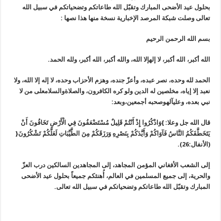
بحلول عید الأضحی المبارك وتقبّل الله طاعاتكم وتضحیاتكم في سبیل الله
تعالی وصلت شبكة المرصد الإخبارية نسخة منها هذا نصها :
بسم الله الرحمن الرحيم
الله أكبر، الله أكبر، لا إلهإلا الله، والله أكبر، الله أكبر، ولله الحمد.
الحمد لله وحده، نصر عبده، وأعزّ جنده، وهزم الأحزاب وحده، لا إله إلا الله، ولا
نعبد إلا إياه، مخلصين له الدين ولو كره الكافرون، والصلاةوالسلامعلی من لا
نبي بعده، وعلیآلهوصحبه أجمعين،وبعد:
قال الله جل وعلا:
}
وَاذْكُرُوا إِذْ أَنْتُمْ قَلِيلٌ مُسْتَضْعَفُونَ فِي الْأَرْضِ تَخَافُونَ أَنْ
يَتَخَطَّفَكُمُ النَّاسُ فَآوَاكُمْ وَأَيَّدَكُمْ بِنَصْرِهِ وَرَزَقَكُمْ مِنَ الطَّيِّبَاتِ لَعَلَّكُمْ تَشْكُرُونَ
{
(الأنفال:26).
إلی الشعب الأفغاني المؤمن المجاهد، إلی المجاهدین السالكین درب العزّ
والحریة، إلی جمیع المسلمین في العالم، أُهنئكم جميعاً بحلول عید الأضحی
المبارك وتقبّل الله طاعاتكم وتضحیاتكم في سبیل الله تعالی.