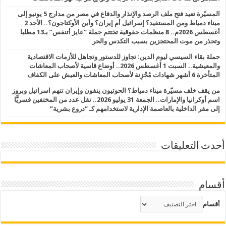
المسيّرة تعيد فتح ملف الرصد والإنذار والدفاع في مصر من مدارج 5 يونيو إلى
ميناء دمياط ومن المستفيد؟ إسرائيل أم إيران؟ وأين الأوكتاجون؟.. الأحد 2
أغسطس 2026م.. 8 منظمات حقوقية تختتم حملة “عايز أتنفس” بـ13 مطلبا
وتحذر من موت المحتجزين بسبب التكدس والحر
حملة بقاء السيسي ليوم الدين: تجاوز للدستور وتجاهل للأزمات الاقتصادية
والمعيشية.. السبت 1 أغسطس 2026.. أوضاع قاسية لأصحاب المعاشات
المتأخرة 6 أشهر شهادات مُحْزِنة لأصحاب المعاشات والعيش على الكفاف
من يقف خلف مسيّرة ميناء دمياط؟ الحوثيون ينفون وإيران تتهم اسرائيل وبروز
اسم أوكرانيا والإمارات.. الجمعة 31 يوليو 2026.. نقل عدد من المختفين قسريًّا
إلى مقر الداخلية بالعاصمة الإدارية لاستخدامهم كـ “دروع بشرية”
أحدث التعليقات
أقسام
أقسام