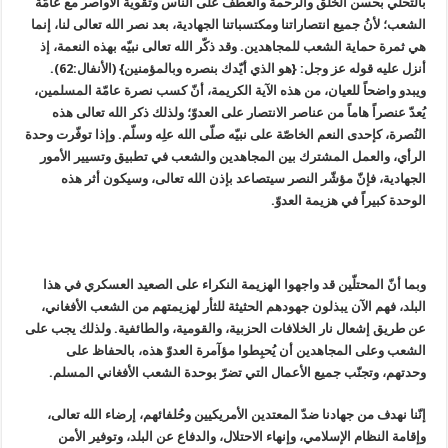
بالتحلّي بحسن الخُلُق والرحمة والعطف علی الناس وتقوية الأواصر مع عامّة
الشعب؛ لأنُ جميع انتصاراتنا ومكتسباتنا الجهادية، بعد نصر الله تعالی لنا، إنما
هي ثمرة حماية الشعب للمجاهدين. وقد ذكّر الله تعالی نبيّه بهذه النعمة، إذ
أنزل عليه قوله عز وجل: {هو الذي أيّدك بنصره وبالمؤمنين} (الأنفال:62).
ويبدو واضحاً للعيان، من هذه الآية الكريمة، أنّ كسب نصرة عامّة المسلمين،
يُعدّ عنصراً هاماً من عناصر الانتصار علی العدوّ؛ ولذلك ذكر الله تعالی هذه
النُصرة، كإحدی النعم الخاصّة علی نبيّه صلّی الله علِه وسلّم. وإذا توفّرت وحدة
الرأي، والعمل المشترك بين المجاهدين والشعب في تطبيق وتسيير الأمور
الجهادية، فإنّ مؤشّر النصر سيتصاعد بإذن الله تعالی، وسيكون أثر هذه
الوحدة كبيراً في هزيمة العدوّ.
وبما أنّ المحتلّين قد واجهوا الهزيمة النكراء على الصعيد العسكري في هذا
البلد، فهم الآن يبذلون جهودهم الحثيثة للثأر لهزيمتهم من الشعب الأفغاني،
عن طريق إشعال نار الخلافات الحزبية، والقومية، والطائفية. ولذلك يجب علی
الشعب وعلی المجاهدين أن يُحبِطوا مؤآمرة العدوّ هذه، بالحفاظ علی
وحدتهم، وتجنّب جميع الأعمال التي تضرّ بوحدة الشعب الأفغاني المسلم.
إنّنا نهدف من جهادنا ضدّ المعتدين الأمريكيين وحُلفائهم، إرضاء الله تعالی،
وإقامة النظام الإسلامي، وإنهاء الاحتلال، والدفاع عن البلد، وتوفير الأمن