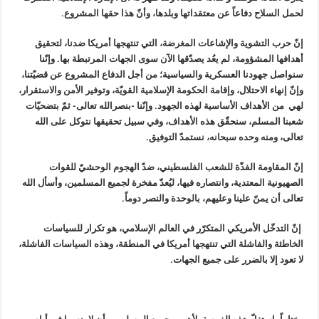
لحمل السلاح دفاعاً عن معتقداتها وبلدها، وأنّ هذا حقها المشروع.
إنّ حرب التشوية والإشاعات المغرضة، التي تنتهجها أمريكا ضدنا، لتحقيق
أهدافها المشؤومة، لم يعُد يصدّقها الآن سوى الجهات المرتبطة بها. وإنّنا
سنواصل جهودنا العسكرية والسياسية؛ من أجل الدفاع المشروع عن قضيّتنا،
وإنّ إنهاء الاحتلال، وإقامة الحكومة الإسلامية القويّة، وتوفير الأمن والاستقرار،
لهي من الأهداف الأساسية لهذه الجهود. وإنّنا -بنصرالله تعالی- ثمّ بتضحيّات
شعبنا المسلم، سنحقّق هذه الأهداف، وفي سبيل تحقيقها نتوكل علی الله
تعالی، ومنه وحده سبحانه، نستمدّ التوفيق.
إنّ المقاومة الفذّة للشعب الفلسطيني، ضدّ الهجوم الوحشيّ للقوات
الصهيونية المعتدية، وانتصاره فيها، ليُعدّ مفخرة لجميع المسلمين، وأسأل الله
تعالی أن يمنّ علينا وعليهم، بالوحدة والنصر دوماً.
إنّ التدخّل الأمريكي المتكرّر في العالم الإسلامي، هو تكرار للسياسات
الخاطئة والفاشلة التي تنتهجها أمريكا في المنطقة، وهذه السياسات الفاشلة،
لا تعود إلا بالضرر على جميع الجهات.