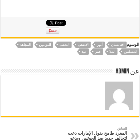
الوسوم
أفغانستان
أمير
الاضحى
الشعب
المؤمنين
المجاهد
المسلمين
الملا
عمر
عيد
عن Admin
السابق
المغرد طامح يقول الإمارات دعت
لتحالف جديد ضد الحوثيين ويدعو