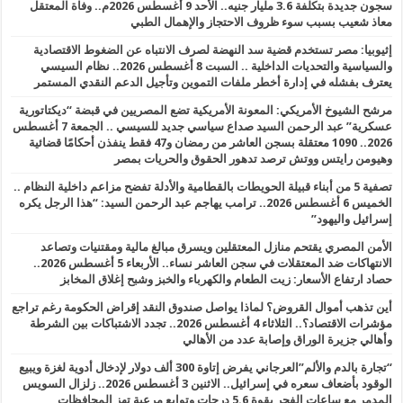
سجون جديدة بتكلفة 3.6 مليار جنيه.. الأحد 9 أغسطس 2026م.. وفاة المعتقل
معاذ شعيب بسبب سوء ظروف الاحتجاز والإهمال الطبي
إثيوبيا: مصر تستخدم قضية سد النهضة لصرف الانتباه عن الضغوط الاقتصادية
والسياسية والتحديات الداخلية .. السبت 8 أغسطس 2026.. نظام السيسي
يعترف بفشله في إدارة أخطر ملفات التموين وتأجيل الدعم النقدي المستمر
مرشح الشيوخ الأمريكي: المعونة الأمريكية تضع المصريين في قبضة “ديكتاتورية
عسكرية” عبد الرحمن السيد صداع سياسي جديد للسيسي .. الجمعة 7 أغسطس
2026.. 1090 معتقلة بسجن العاشر من رمضان و47 فقط ينفذن أحكامًا قضائية
وهيومن رايتس ووتش ترصد تدهور الحقوق والحريات بمصر
تصفية 5 من أبناء قبيلة الحويطات بالقطامية والأدلة تفضح مزاعم داخلية النظام ..
الخميس 6 أغسطس 2026.. ترامب يهاجم عبد الرحمن السيد: “هذا الرجل يكره
إسرائيل واليهود”
الأمن المصري يقتحم منازل المعتقلين ويسرق مبالغ مالية ومقتنيات وتصاعد
الانتهاكات ضد المعتقلات في سجن العاشر نساء.. الأربعاء 5 أغسطس 2026..
حصاد ارتفاع الأسعار: زيت الطعام والكهرباء والخبز وشبح إغلاق المخابز
أين تذهب أموال القروض؟ لماذا يواصل صندوق النقد إقراض الحكومة رغم تراجع
مؤشرات الاقتصاد؟.. الثلاثاء 4 أغسطس 2026.. تجدد الاشتباكات بين الشرطة
وأهالي جزيرة الوراق وإصابة عدد من الأهالي
“تجارة بالدم والألم”العرجاني يفرض إتاوة 300 ألف دولار لإدخال أدوية لغزة ويبيع
الوقود بأضعاف سعره في إسرائيل.. الاثنين 3 أغسطس 2026.. زلزال السويس
المدمر مع ساعات الفجر بقوة 5.6 درجات وتوابع مرعبة تهز المحافظات