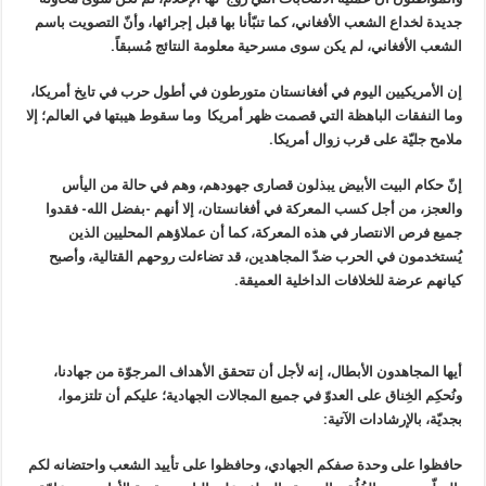
جديدة لخداع الشعب الأفغاني، كما تنبّأنا بها قبل إجرائها، وأنّ التصویت باسم
الشعب الأفغاني، لم یكن سوی مسرحیة معلومة النتائج مُسبقاً.
إن الأمريكيين اليوم في أفغانستان متورطون في أطول حرب في تايخ أمريكا،
وما النفقات الباهظة التي قصمت ظهر أمریكا وما سقوط هیبتها في العالم؛ إلا
ملامح جليّة على قرب زوال أمریكا.
إنّ حكام البیت الأبیض يبذلون قصارى جهودهم، وهم في حالة من اليأس
والعجز، من أجل كسب المعركة في أفغانستان، إلا أنهم -بفضل الله- فقدوا
جميع فرص الانتصار في هذه المعركة، كما أن عملاؤهم المحليين الذین
یُستخدمون في الحرب ضدّ المجاهدین، قد تضاءلت روحهم القتالیة، وأصبح
كيانهم عرضة للخلافات الداخلية العميقة.
أيها المجاهدون الأبطال، إنه لأجل أن تتحقق الأهداف المرجوّة من جهادنا،
ونُحكِم الخِناق علی العدوّ في جميع المجالات الجهادية؛ عليكم أن تلتزموا،
بجديّة، بالإرشادات الآتية:
حافظوا علی وحدة صفكم الجهادي، وحافظوا علی تأييد الشعب واحتضانه لكم