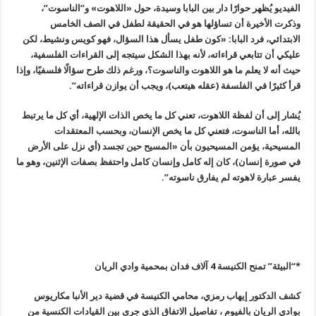
الفيديو يُظهر حوارًا دار بين البابا وسيدة، حول «اللاهوت» و”الناسوت”،
وذكرت الأخيرة أن تساؤلها هو في الحقيقة لطفل في الصف الخامس
الابتدائي، فرد البابا: «كون طفل يسأل هذا السؤال، فهو كويس ونشيط، لكن
عليكي أن تتابعي قراءاته، لأنه بهذا الشكل سيتجه إلى القراءات الفلسفية،
حيث أنه لا يعلم ما هو اللاهوت والناسوت؟، ورغم ذلك طرح سؤالًا فلسفيًا، وإذا
قرأ كثيرًا في الفلسفة (عقله هيتعب)، ويجب أن يوازن قراءاته”.
يُشار إلى أن لفظة اللاهوت، تعني كل ما يخص الذات الإلهية، أي كل ما يرتبط
بالله، أما الناسوت، فتعني كل ما يخص الإنسان، وبحسب المعتقدات
المسيحية، يؤمن المسيحيون بأن «المسيح حين تجسد (أي نزل على الأرض
في صورة إنسان
)
، كان إله كامل وإنسان كامل واحتفظ بصفات الإثنين، وهو ما
يفسر عبارة لاهوته لم يفارق ناسوته”.
*
“
البيئة” تمنح الكنيسة 4 آلاف فدان بمحمية وادي الريان
كشف الدكتور إيهاب رمزي، محامي الكنيسة في قضية دير الأنبا مكاريوس
بوادي الريان بالفيوم ، تفاصيل الاتفاق الذي جرى بين القيادات الكنسية من