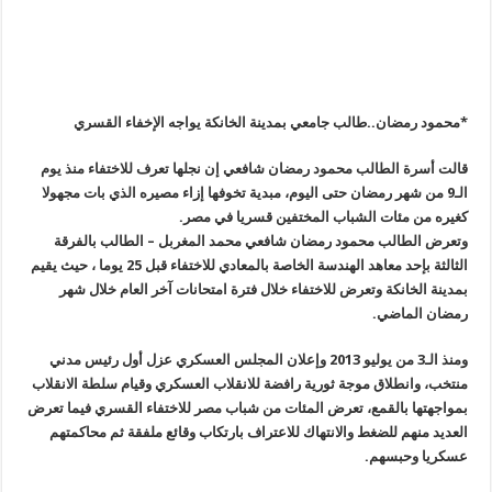
*محمود رمضان..طالب جامعي بمدينة الخانكة يواجه الإخفاء القسري
قالت أسرة الطالب محمود رمضان شافعي إن نجلها تعرف للاختفاء منذ يوم
الـ9 من شهر رمضان حتى اليوم، مبدية تخوفها إزاء مصيره الذي بات مجهولا
كغيره من مئات الشباب المختفين قسريا في مصر
.
وتعرض الطالب محمود رمضان شافعي محمد المغربل – الطالب بالفرقة
الثالثة بإحد معاهد الهندسة الخاصة بالمعادي للاختفاء قبل 25 يوما ، حيث يقيم
بمدينة الخانكة وتعرض للاختفاء خلال فترة امتحانات آخر العام خلال شهر
رمضان الماضي
.
ومنذ الـ3 من يوليو 2013 وإعلان المجلس العسكري عزل أول رئيس مدني
منتخب، وانطلاق موجة ثورية رافضة للانقلاب العسكري وقيام سلطة الانقلاب
بمواجهتها بالقمع، تعرض المئات من شباب مصر للاختفاء القسري فيما تعرض
العديد منهم للضغط والانتهاك للاعتراف بارتكاب وقائع ملفقة ثم محاكمتهم
عسكريا وحبسهم
.