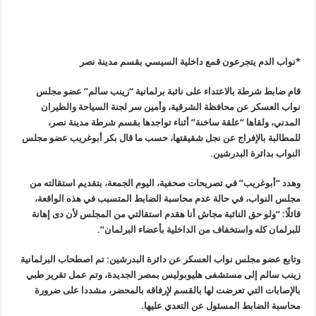
*نواب الدم يتجرعون قمع داخلية السيسي بقسم مدينة نصر
قام ضابط شرطة بالاعتداء على نائبة برلمانية “زينب سالم” عضو مجلس
نواب العسكر عن محافظة الشرقية، وأمين سر لجنة السياحة والطيران
المدني، ولقاها
“
علقة ساخنة” أثناء تواجدها بقسم شرطة مدينة نصر،
للمطالبة بالإفراج عن نجل شقيقتها، حسب ما قال بكر أبوغريب عضو مجلس
النواب بدائرة البدرشين
.
وهدد “أبوغريب” في تصريحات صحفية، اليوم الجمعة، بتقديم استقالته من
مجلس النواب، في حالة عدم محاسبة الضابط المتسبب في هذه الواقعة،
قائلًا: “ولو حق النائبة مجاش أنا هقدم استقالتي من المجلس لأن دى إهانة
للبرلمان كله واستخفاف من الداخلية بأعضاء البرلمان”.
وتابع عضو مجلس نواب العسكر عن دائرة البدرشين: تم اصطحاب البرلمانية
زينب سالم إلى مستشفى هليوبوليس بمصر الجديدة، وتم عمل تقرير طبي
بالإصابات التي تعرضت لها بالقسم لإرفاقه بالمحضر، مشددا على ضرورة
محاسبة الضابط المسئول عن التعدي عليها
.