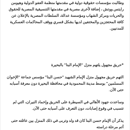
وطالبت مؤسسات حقوقية دولية في مقدمتها منظمة العفو الدولية وهيومن
رايتس ووتش ، إضافة لأخرى مصرية في مقدمتها التنسيقية المصرية للحقوق
والحريات ومركز الشهاب ومؤسسة عدالة، السلطات المصرية بالإعلان عن
كافة المحتجزين والمختفين لديها بشكل قسري ووقف المحاكمات العسكرية
للمدنيين
.
*حريق مجهول يلتهم منزل “الإمام البنا” بالبحيرة
التهم حريق مجهول منزل الإمام الشهيد “حسن البنا” مؤسس جماعة “الإخوان
المسلمين” بوسط مدينة المحمودية في محافظة البحيرة دون معرفة أسبابه
حتى الآن
.
وساعدت جهود الأهالي في السيطرة على الحريق وإخماد النيران، التي لم
تتسبب في وقوع إصابات، دون التعرف على أسبابه حتى الآن
.
يذكر أن الإمام حسن البنا كان قد ولد وتربى في ذلك المنزل بين عائلته حتى
أتم مرحلة دراسته