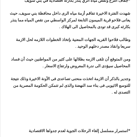
*جفاف الترع ونقص مياه الري ينذر بكارثة اقتصادية في بني سويف
شهدت الفترة الاخيرة تفاقم أزمة مياه الرى داخل محافظة بني سويف، حيث
يعانى فلاحو قرية الميمون التابعة لمركز الواسطي من نقص المياه مما ينذر
بكارثه كبرى قد تودى بالمحاصيل الى الهلاك
.
وطالب فلاحوا القريه الجهات المعنية بإتخاذ الخطوات اللازمه لحل الازمة
سريعا وانقاذ مصدر دخلهم الوحيد
.
ومن المتوقع أن تلقى الازمه بظلالها على كثير من المواطنين حيث أن فساد
المحاصيل سيؤدى الى ندرة المعروض وارتفاع الاسعار
.
وجدير بالذكر أن الازمة اتخذت منحنى تصاعدى فى الآونة الاخيرة وذلك نتيجة
للتوسع الاثيوبى فى بناء سد النهضة والذى لم تتمكن الحكومة المصرية من
التصدى له
.
*استمرار مسلسل إلغاء الرحلات الجوية لعدم جدواها الاقتصادية