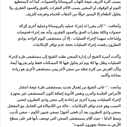
بسبب كثرة النزيف نتيجة التهاب البروستاتا والحصوات، كما أنه لايستطيع
النوم او الوقوف او المشي بسبب الالام الفقرات بالعنق والعمود الفقري، ولا
يتناول الطعام إلا اليسير خوفًا من الذهاب للحمام وتعرضه للنزيف
.
وأضافت : ” كان مقررا له إجراء عمليه بالبروستاتا وعملية أخرى لإزالة
حصوات وثالثة بفقرات العنق والعمود الفقري، وأنه بعد إجراء فحوصات
وإشاعات تمهيدا لإجراء العمليات ، إلا أن مستشفى اليوم الواحد بوادي
النطرون رفضت إجراء العمليات بحجة عدم توافر الإمكانيات
.
وأكدت أسرة الشيخ أن إدارة السجن نقلت الشيخ إلى مستشفى طره لإجراء
العمليات وظل بها 42 يوم لم يتناول فيها الا المسكنات فقط ولم يجريها أيضا،
وكأن الغرض من كثرة تنقله من سجن لآخر ومن مستشفى لأخرى هو زيادة
معاناته وآلامه
.
وتابعت : ” عانى الشيخ من إهمال شديد بمستشفى طرة نتيجة انتشار
الأمراض الجلدية والدرن ونقص الأدوية إضافة لكون المستشفى غير مجهزة
لإجراء العمليات، ومرة أخرى تم إعادته إلى سجن وادي النطرون لنفس
السبب وهو عدم توافر الإمكانيات ..حالة من اللامبالاة في التعامل مع المعتقل
بسجن وادي النطرون بعد أن قضى أشهرًا بسجن شبين الكوم – سجن تأديب
وسط الدلتا – حيث أقام بمستشفى السجن التي توصف بأنها قبر على سطح
الأرض به سجناء يجهزون للموت
”