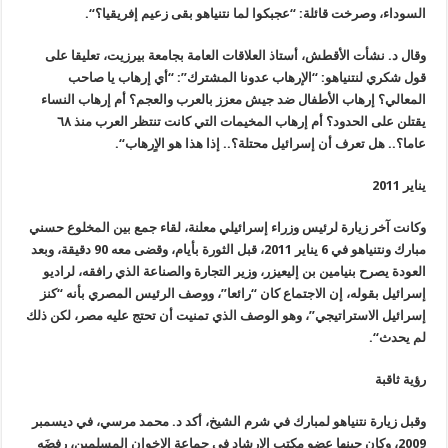
السوداء، وصرخت قائلة: “عجبكوا لما نتنياهو بقى زعيم إفريقيا؟
“.
وقال د. نشأت الأقطش، أستاذ العلاقات العامة بجامعة بيرزيت، تعليقا على
قول شكري لنتنياهو: “الإرهاب عدونا المشترك”: “أي إرهاب يا صاحب
المعالي؟ إرهاب الأطفال ضد جيش معزز بالعرب والعجم؟ أم إرهاب النساء
يقتلن على الحدود؟ أم إرهاب المخيمات التي كانت تنتظر العرب منذ ٦٨
عاما؟.. هل تعرف أن إسرائيل محتلة؟.. إذا هذا هو الاٍرهاب
“.
يناير 2011
وكانت آخر زيارة لرئيس وزراء إسرائيلي معلنة، لقاء جمع بين المخلوع حسني
مبارك ونتنياهو في 6 يناير 2011، قبل الثورة بأيام، وقضى معه 90 دقيقة، وبعد
العودة يصرح بنيامين بن إليعيزر، وزير التجارة والصناعة الذي رافقه، لراديو
إسرائيل بقوله، إن الاجتماع كان “رائعا”، ووصف الرئيس المصري بأنه
“
كنز
إسرائيل الاستراتيجي”، وهو الوصف الذي تمنيت أن تحتج عليه مصر، لكن ذلك
لم يحدث
“.
رؤية ثاقبة
وقبل زيارة نتنياهو لمبارك في شرم الشيخ، أكد د. محمد مرسي، في ديسمبر
2009
، وكان حينها عضو مكتب الإرشاد في جماعة الإخوان المسلمين، رفضَه