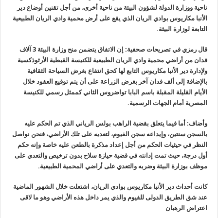
ناحية ووزارة الدولة لشؤون البيئة من ناحية أخرى، من أجل تقنين أوضاع دير
الأنبا مكاريوس بوادي الريان الذي يقع على أرض محمية وادي الريان الطبيعية
التابعة لوزارة البيئة
.
قال رمزي في تصريحات صحفية: إن الاتفاق يتضمن منح وزارة البيئة 3 آلاف
فدان من أراضي محمية وادي الريان الطبيعية للكنيسة القبطية الأرثوذكسية
ولإدارة دير الأنبا مكاريوس التابع لها كحق انتفاع بغرض السياحة الثقافية
بالإضافة إلى ألف فدان آخر بغرض الزراعة على أن يتم توقيع العقود خلال
الأيام القليلة المقبلة باسم البابا تواضروس الثاني كممثل رسمي للكنيسة
المصرية أمام الجهات الرسمية
.
وأضاف: أما فيما يتعلق بقضية الراهب بولس الرياني الذي تم الحكم عليه
بالسجن سنتين، وإيداعه سجن الفيوم، لتعديه على تلك الأراضي، فنحن نواصل
النظر في حيثيات الحكم من أجل إعداد مذكرة بالطعن عليه خاصة وإنه حكم
أول درجة، حيث تمت إدانته في قضية حيازة سلاح بدون ترخيص والتعدي على
موظف بوزارة البيئة وضربه والتعدي على أراضي المحمية الطبيعية
.
كانت أحداث دير الأنبا مكاريوس بوادي الريان، اشتعلت خلال الشهور الماضية
عند شق الطريق الدولى للفيوم والذي يمر داخل هذه الأراضي وهو ما لاقى
اعتراض الرهبان