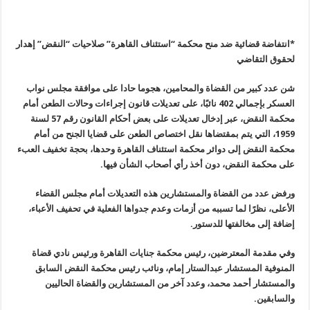
*انتفاضة قضائية ضد منح محكمة “استئناف القاهرة” صلاحيات “النقض” إهدار
لحقوق التقاضي
شن عدد كبير من القضاة والمحامين، هجوما حادا على موافقة مجلس نواب
العسكر بإجمالي 402 نائبًا، على تعديلات قانون إجراءات وحالات الطعن أمام
محكمة النقض، عبر إدخال تعديلات على بعض أحكام القانون رقم 57 لسنة
1959، التي يتم بمقتضاها نقل اختصاص الطعن على قضايا الجنح من أمام
محكمة النقض إلى دوائر محكمة استئناف القاهرة وحدها، بحجة تخفيف العبء
على محكمة النقض، دون أخذ رأي أصحاب الشأن فيها
.
ورفض عدد من القضاة والمستشارين هذه التعديلات أمام مجلس القضاء
الأعلى، نظرًا لما تسببه من أزمات وعدم جدواها الفعلية في تحفيف الأعباء،
إضافة إلى مخالفتها للدستور
.
وفي مقدمة المعترضين، رئيس محكمة جنايات القاهرة ورئيس نادي قضاة
المنوفية المستشار عبدالستار إمام، ونائب رئيس محكمة النقض السابق
والمستشار أحمد محمد، وعدد آخر من المستشارين والقضاة الحاليين
والسابقين
.