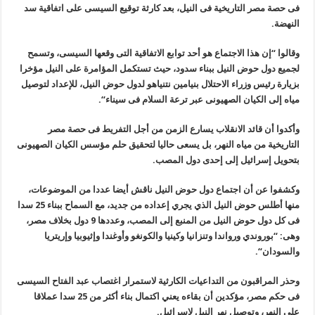
فى حصة مصر التاريخية فى النيل، بعد كارثة توقيع السيسى على اتفاقية سد
النهضة
.
وقالوا “إن هذا الاجتماع هو أحد توابع الاتفاقية التى وقعها السيسى، وتسمح
لجميع دول حوض النيل ببناء سدود، حيث تستكمل المؤامرة على النيل مؤخرا
بزيارة رئيس وزراء الاحتلال بنيامين نتنياهو لدول حوض النيل، للإعداد لتوصيل
مياه إلى الكيان الصهيونى عبر ترعة السلام فى سيناء
“.
وأكدوا أن قائد الانقلاب يسارع الزمن من أجل التفريط فى حصة مصر
التاريخية من مياه النهر، بل يسعى حاليا لتحقيق حلم مؤسس الكيان الصهيونى
بتحويل إسرائيل إلى إحدى دول المصب
.
وكشفوا عن أن اجتماع دول حوض النيل ناقش أيضا عددا من الموضوعات،
منها أطلس حوض النيل الذي يجري إعداده من جديد، مع السماح ببناء 25 سدا
فى كل دول حوض النيل من المنبع إلى المصب، وعددها 9 دول بخلاف مصر،
وهى: “بوروندي ورواندا وتنزانيا وكينيا والكونغو وأوغندا وإثيوبيا وإريتريا
والسودان
“.
وحذر المراقبون من التداعيات الكارثية لاستمرار اغتصاب عبد الفتاح السيسى
فى حكم مصر، مؤكدين أن بقاءه يعني اكتمال بناء أكثر من 25 سدا عملاقا
على النهر، وتوصيل نهر النيل لإسرائيل
.