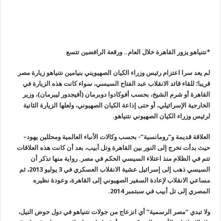
*نتنياهو يزور القاهرة خلال العام.. ورقعة الرافضين تتسع
لم يعد سرا اعتزام رئيس وزراء الكيان الصهيويني بنيامين نتنياهو زيارة مصر
قريبا؛ للقاء قائد الانقلاب عبد الفتاح السيسي، سواء كانت هذه الزيارة في
القاهرة أو شرم الشيخ، بحسب أفوكادوا دوبرمان (أفيجدور ليبرمان)، وزير
الخارجية الإسرائيلي، أو حتى إذاعة الكيان الصهيوني، ولعلها الزيارة الثانية
لرئيس وزراء الكيان الصهيوني نتنياهو
.
العلاقة قديمة و”رومانسية”- بحسب وكالات الأنباء العالمية ومحللين يهود
–
حيث بدأت تخرج إلى النور بين القاهرة وتل أبيب، بعد أن كانت هذه العلاقات
تتم في الظلام منذ اعتلاء السيسي الحكم في مصر. رواية منها تذكر أن
السيسي ذهب إلى إسرائيل عشية الانقلاب العسكري في 3 يوليو 2013، ثم
مساعي الانقلاب لإعادة السفير الصهيوني إلى القاهرة، وعودة نظيره
المصري إلى تل أبيب في سبتمبر 2014
.
ولا تبدي “مصر الرسمية” أي انزعاج من جولات نتنياهو في دول حوض النيل،