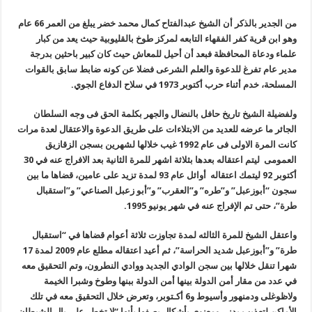
من الجدير بالذكر أن الشيخ عبدالفتاح كمال محمد خضر يبلغ من العمر 66 عام
وهو ابن قرية كفر الفقهاء التابعه لمركز طوخ بالقليوبية حيث يعد من كبار
علماء ودعاة المحافظة فبعد أن أحيل للمعاش حيث كان كبير باحثين بدرجة
مدير عام تفرغ للدعوة والعلم الشرعى فضلا عن كونه ضابط سابق بالقوات
المسلحة، خدم أثناء حرب أكتوبر 1973 في سلاح الدفاع الجوي
.
ولفضيلة الشيخ تاريخ حافل بالنضال والجهر بكلمة الحق فى وجه السلطان
الجائر ما عرضه للعديد من الابتلاءات على طريق الدعوة والاعتقال لعدة مرات
كانت المرة الاولى فى عام 1992 غيب خلالها لشهرين بسجن الزقازيق
العمومى ليتم اعتقاله بعدها بثلاثة اشهر للمرة الثانية بعد الافراج عنه في 30
أكتوبر 92 ليتمك اعتقاله أوائل عام 93 لمدة تزيد على عامين، قضاها ما بين
سجون
“
أبوزعبل” و”طره” و”العقرب” و”أبو زعبل الصناعي” و”استقبال
طرة”، حتى تم الإفراج عنه في شهر يونيو 1995
.
واعتقل الشيخ للمرة الثالثه لمدة تجاوزت ثلاثة أعوام قضاها في “استقبال
طرة” و”أبوزعبل شديد الحراسة”، ثم أعيد اعتقاله مطلع عام 2009 لمدة 17
شهرا تنقل خلالها بين سجن الوادي الجديد ووادي النطرون، وتم التحقيق معه
في عدد من مقار أمن الدولة بينها أمن الدولة ببنها وطوخ وشبرا الخيمة
ولاظوغلى ودمنهور وأسيوط و6 أكـتوبر، وتعرض خلال التحقيق معه في تلك
الأماكن لتعذيب بدني ومعنوي بأشكال يصفها بأنها “لا تخطر على بال الشيطان