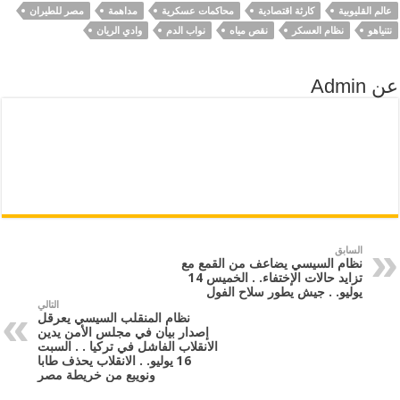
عالم القليوبية
كارثة اقتصادية
محاكمات عسكرية
مداهمة
مصر للطيران
نتنياهو
نظام العسكر
نقص مياه
نواب الدم
وادي الريان
عن Admin
السابق
نظام السيسي يضاعف من القمع مع
تزايد حالات الإختفاء. . الخميس 14
يوليو. . جيش يطور سلاح الفول
التالي
نظام المنقلب السيسي يعرقل
إصدار بيان في مجلس الأمن يدين
الانقلاب الفاشل في تركيا . . السبت
16 يوليو. . الانقلاب يحذف طابا
ونويبع من خريطة مصر