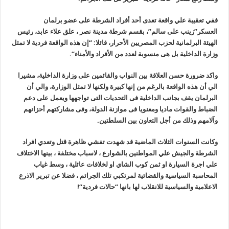
ففي تعقيبة علي واقعة تعدى أحد أفراد الشرطة على عضو برلمان
العسكر”زينب على سالم”، بقسم شرطة مدينة نصر ، علق علاء عابد، رئيس
الهيئة البرلمانية لحزب المصريين الأحرار، قائلا: “إن هذه الواقعة فردية لا تمثل
وزارة الداخلية بل هى منسوبة لعدد من الأفراد والأمناء
“.
واكد ضرورة حسن العلاقة بين النواب والقائمين على وزارة الداخلية، مشيرا
الي أن هذه الواقعة بالرغم من إنها كبيرة ولكنها لا تمثل الوزارة، والي أن
البرلمان يقف بجانب الداخلية فى التحديات التى تواجهها ويعمل على دعم
الضباط والقوات ماديا ومعنويا فى موازنة الدولة، وفى مشاركتهم أحزانهم
وآلامهم وذلك من أجل التعاون بين السلطتين
.
وكانت السنوات الثلاث الماضية قد شهدت تفشي ظاهرة قتل وتعدي افراد
الشرطة والجيش علي المواطنين بالشوارع ، لاسباب مختلفة ، بينها الاختلاف
علي اجرة السيارة او ثمن كوب الشاي او لخلافات عائلية ، وسط غياب
المحاسبة السياسية والقضائية لمرتكبي تلك الجرائم ، فضلا عن تبرير الاذرع
الاعلامية والسياسية للانقلاب لها بانها “حالات فردية
“!