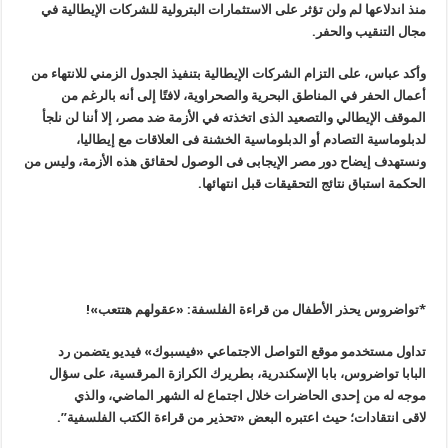
منذ اندلاعها لم ولن تؤثر على الاستثمارات البترولية للشركات الإيطالية في
مجال التنقيب والحفر
.
وأكد عباس، على التزام الشركات الإيطالية بتنفيذ الجدول الزمني للانتهاء من
أعمال الحفر في المناطق البحرية والصحراوية، لافتًا إلى أنه بالرغم من
الموقف الإيطالي والتصعيد الذى اتخذته في الأزمة ضد مصر، إلا أننا لن نلجأ
لدبلوماسية التصادم أو الدبلوماسية الخشنة فى العلاقات مع إيطاليا،
ونستهدف إيضاح دور مصر الإيجابى فى الوصول لحقائق هذه الأزمة، وليس من
الحكمة استباق نتائج التحقيقات قبل انتهائها
.
*تواضروس يحذر الأطفال من قراءة الفلسفة: «عقولهم هتتعب»!
تداول مستخدمو موقع التواصل الاجتماعي «فيسبوك» فيديو يتضمن رد
البابا تواضروس، بابا الإسكندرية، بطريرك الكرازة المرقسية، على سؤال
موجه له من إحدى الحاضرات خلال اجتماع له الشهر الماضي، والذي
لاقى انتقادات؛ حيث اعتبره البعض «تحذير من قراءة الكتب الفلسفية”.