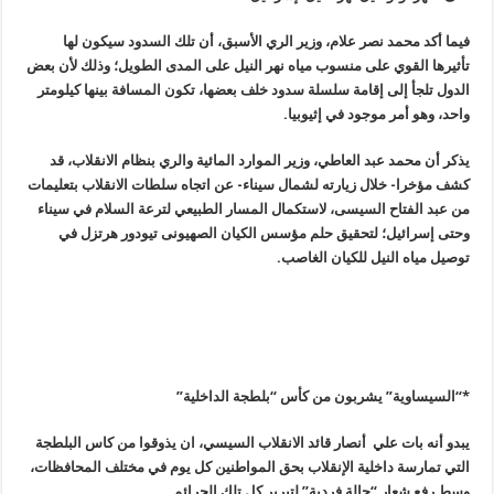
فيما أكد محمد نصر علام، وزير الري الأسبق، أن تلك السدود سيكون لها
تأثيرها القوي على منسوب مياه نهر النيل على المدى الطويل؛ وذلك لأن بعض
الدول تلجأ إلى إقامة سلسلة سدود خلف بعضها، تكون المسافة بينها كيلومتر
واحد، وهو أمر موجود في إثيوبيا
.
يذكر أن محمد عبد العاطي، وزير الموارد المائية والري بنظام الانقلاب، قد
كشف مؤخرا- خلال زيارته لشمال سيناء- عن اتجاه سلطات الانقلاب بتعليمات
من عبد الفتاح السيسى، لاستكمال المسار الطبيعي لترعة السلام في سيناء
وحتى إسرائيل؛ لتحقيق حلم مؤسس الكيان الصهيونى تيودور هرتزل في
توصيل مياه النيل للكيان الغاصب
.
*
“
السيساوية” يشربون من كأس “بلطجة الداخلية
”
يبدو أنه بات علي أنصار قائد الانقلاب السيسي، ان يذوقوا من كاس البلطجة
التي تمارسة داخلية الإنقلاب بحق المواطنين كل يوم في مختلف المحافظات،
وسط رفع شعار “حالة فردية” لتبرير كل تلك الجرائم
.