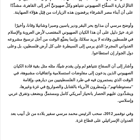
التامَّ لزيارة السفَّاح الصهيوني نتنياهو وكلِّ صهيونيٍّ آخر إلى القاهرة، مشدِّدًا
على أن أبناء مصر الشرفاء يرفضون هذه الزيارات من قِبَل هؤلاء الصهاينة
.
وأوضح مرسي أن مذابح بحر البقر ودير ياسين وصبرا وشاتيلا وقانا، وأخيرًا
غزة، خيرُ دليل على أن هذا الكيان الصهيوني المغتصب لأرض العروبة والإسلام
في فلسطين وقادته لا يريد سلامًا، وإنما يضيِّع الوقت من أجل ترسيخ مشروعه
العدواني المجرم؛ الذي يرمي إلى السيطرة على كل أرض فلسطين، بل وعلى
دول الجوار إن استطاعوا
.
وأشار إلى أن السفاح نتنياهو لم ولن يقدم شيئًا، مثله مثل بقية قادة الكيان
الصهيوني الذين يدعون إلى مفاوضات استسلامية واتفاقيات مشبوهة، في
الوقت الذي يستمرون فيه في طرد الفلسطينيين من ديارهم، وإقامة
“
مستوطناتهم”، ويُمطرون الأبرياء بالقنابل والصواريخ في غزة وغيرها،
ويشدِّدون عليهم الحصار بانحياز أمريكي كامل ومستمرٍّ، وبضعف وتفرق عربي
وإسلامي
.
وفي نوفمبر 2012، سحب الرئيس محمد مرسي سفير بلاده من تل أبيب بعد
العدوان الإسرائيلي على قطاع غزة
.