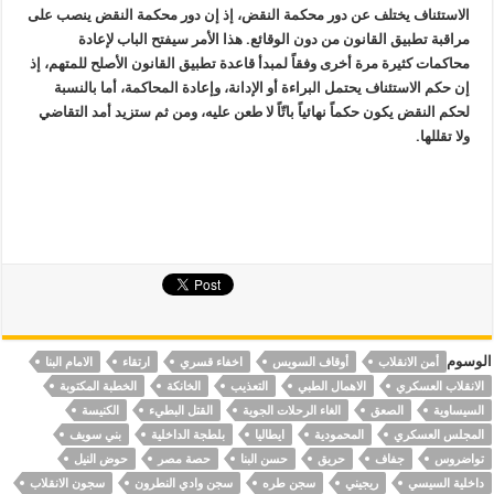
الاستئناف يختلف عن دور محكمة النقض، إذ إن دور محكمة النقض ينصب على
مراقبة تطبيق القانون من دون الوقائع. هذا الأمر سيفتح الباب لإعادة
محاكمات كثيرة مرة أخرى وفقاً لمبدأ قاعدة تطبيق القانون الأصلح للمتهم، إذ
إن حكم الاستئناف يحتمل البراءة أو الإدانة، وإعادة المحاكمة، أما بالنسبة
لحكم النقض يكون حكماً نهائياً باتّاً لا طعن عليه، ومن ثم ستزيد أمد التقاضي
ولا تقللها
.
الوسوم
أمن الانقلاب
أوقاف السويس
اخفاء قسري
ارتقاء
الامام البنا
الانقلاب العسكري
الاهمال الطبي
التعذيب
الخانكة
الخطبة المكتوبة
السيساوية
الصعق
الغاء الرحلات الجوية
القتل البطيء
الكنيسة
المجلس العسكري
المحمودية
ايطاليا
بلطجة الداخلية
بني سويف
تواضروس
جفاف
حريق
حسن البنا
حصة مصر
حوض النيل
داخلية السيسي
ريجيني
سجن طره
سجن وادي النطرون
سجون الانقلاب