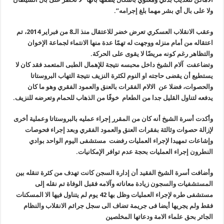
ولا على بال أي بشر مهما بلغ إجرامه
”.
وعقب الانقلاب العسكري تعرض خضر للاعتقال منذ الـ8 من فبراير 2014، تم
اعتقاله من أمام منزله ووجهت له تهمًا عدة منها الانتماء لجماعة الإخوان
والتظاهر رغم كونه مريضًا لا يقوى على الحركة
.
وتضاعفت آلام الشيخ داخل محبسه نتيجة للإهمال الطبى المتعمد فقد كان لا
يستطيع أن يقضى حاجته او النوم لكثرة النزيف نتيجة التهاب البروستاتا
والحصوات، فضلا عن الالام الفقرات بالعنق والعمود الفقري وهو ما كان
يدفعه لتناول القليل جدا من الطعام خوفًا من الذهاب للحمام وتعرضه للنزيف
.
وأكدت أسرة الشيخ أنه كان من المقرر إجراء عمليه بالبروستاتا وعملية أخرى
لإزالة حصوات وثالثة بفقرات العنق والعمود الفقري وبعد إجراء فحوصات
وإشاعات تمهيدا لإجراء العمليات رفضت مستشفى اليوم الواحد بوادي
النطرون إجراء العمليات بحجة عدم توافر الإمكانيات
.
وأضافت أسرة الشيخ الفقيد أن إدارة السجن كانت تهدف من كثرة تنقله بين
المستشفيات والسجون زيادة معاناته وآلامه فقبل الوفاة تم نقله إلى
مستشفى طره لإجراء العمليات وظل بها 42 يوم لم يتناول فيها الا المسكنات
فقط ولم يجريها أيضا فى جريمة تضاف الى سجل جرائم الانقلاب والنظام
الجائر بحق علماء الامة ودعاتها المخلصين