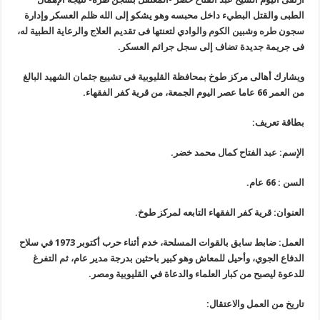
الطبى والقتل البطيء داخل محبسه وهو يشكو إلى الله ظلم العسكر وإدارة
سجون طره وشبين الكوم والوادي لتعنتها فى تقديم العلاج والرعاية الطبية له،
فى جريمة جديدة تضاف إلى سجل جرائم العسكر
.
ويشارك أهالى مركز طوخ بمحافظة القليوبية فى تشييع جثمان الشهيد البالغ
من العمر 66 عاما عصر اليوم الجمعة، من قرية كفر الفقهاء
.
بطاقة تعريف
:
الإسم: عبد الفتاح كمال محمد خضر
.
السن : 66 عام
.
العنوان: قرية كفر الفقهاء التابعه لمركز طوخ
.
العمل: ضابط سابق بالقوات المسلحة، خدم أثناء حرب أكتوبر 1973 في سلاح
الدفاع الجوي، وأحيل للمعاش وهو كبير باحثين بدرجة مدير عام، ثم التفرغ
للدعوة ليصبح من كبار العلماء والدعاة في القليوبية ومصر
.
تاريخ من العمل والاعتقال
: