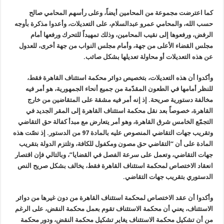
كما اعترضت مجموعة من المحامين أيضاً، وعلى رأسهم المحامي صالح
حسب الله، والمحامي عمرو عبدالسلام، على التعديلات، وأعدوا مذكرة بأوجه
الرفض، ورفعوها إلى نقيب المحامين، وذلك تمهيداً للتحرك ورفعها أمام
مجلس القضاء الأعلى من جهة، وأمام مجلس النواب من جهة أخرى، للعدول
عن هذه التعديلات أو محاولة تعديلها بشكل صائب
.
وأكدوا أن هذه التعديلات، بتخصيص دوائر محكمة استئناف القاهرة فقط،
للنظر أمامها في الطعون المقدّمة من جميع أنحاء الجمهورية، هو أمر فيه
مخالفة دستورية صريحة. إذ إنه أمر فيه مشقة على المتقاضين من خارج
القاهرة، خصوصاً بعد نقل محكمة استئناف القاهرة إلى المقر الجديد في
التجمّع الخامس شرق القاهرة، وهو أمر يتعارض مع مبدأ كفالة حق التقاضي
وتقريب جهات التقاضي المنصوص عليه بالمادة 97 من الدستور. إذ نصّت هذه
المادة على أن
“
التقاضي حق مصون ومكفول للكافة، وتلتزم الدولة بتقريب
جهات التقاضي، وتعمل على سرعة الفصل في القضايا”، وبالتالي فإن اقتصار
انعقاد الاختصاص لمحكمة استئناف القاهرة فقط، يخالف بشكل صريح النص
الدستوري بتقريب جهات التقاضي
.
وأكدوا أن عقد الاختصاص لمحكمة استئناف القاهرة من دون غيرها من دوائر
الاستئناف، يعني أن محكمة الاستئناف تقوم بعمل محكمة النقض، على الرغم
من أن تشكيل محكمة الاستئناف يغاير تشكيل محكمة النقض، ودور محكمة