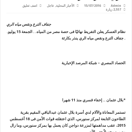
Admin
15/07/2016
الأخبار المحلية
,
عاجل
اضف تعليق
2,557 زيارة
جفاف الترع ونقص مياه الري
نظام العسكر يعلن التفريط نهائيًا فى حصة مصر من المياه. . الجمعة 15 يوليو.
. جفاف الترع ونقص مياه الري ينذر بكارثة
الحصاد المصري – شبكة المرصد الإخبارية
*بلال عثمان .. إخفاء قسري منذ 11 شهرا
تستمر المعاناة والآلام لدي أسرة بلال عثمان عبدالباقي المقيم بقرية
الطاحون التابعة لمركز سنورس، الذي اعتقلته قوات الأمن فى 18 أغسطس
2015، عقب مداهمتها لمزرعة دواجن كان يعمل بها بمركز سنورس، وما زال
مصيره مجهولاً حتى الآن
.