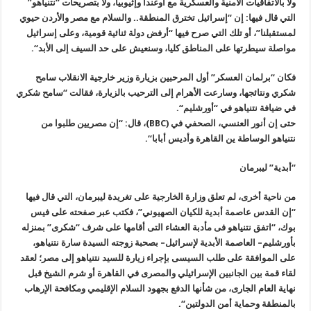
ولا بالاتفاقيات الأمنية والعسكرية مع أوغندا وإثيوبيا، ولا بتصريحات
“
نتنياهو”
التي قال فيها: إن “إسرائيل تخترق المنطقة.. والسلام مع مصر والأردن حيوي
لمستقبلنا”، أو تلك التي صرح فيها “أرفض دولة ثنائية قومية، وعلى إسرائيل
مواصلة سيطرتها على المناطق كليا، وسنعيش على حد السيف إلى الأبد
“.
فكان “برلمان العسكر” أول المرحبين بزيارة وزير خارجية الانقلاب سامح
شكري ونتائجها، وسارعت الأهرام إلى الترحيب بالزيارة، فقالت “سامح شكري
في ضيافة نتنياهو في “أورشليم
“.
حتى إن أنور العنسي، الصحفي في
(BBC)
، قال: “إن مصريين طلبوا من
نتنياهو الوساطة ين القاهرة وأديس أبابا
“.
“أبدية” ليبرمان
من ناحية أخرى، لم تعلق وزارة الخارجية على تغريدة ليبرمان، التي قال فيها
“إن القدس عاصمة أبدية للكيان الصهيوني”، فكتب عبر صفحته على فيس
بوك،
“
اتفق نتنياهو فى مأدبة العشاء التى أقامها على شرف “شكرى” بمنزله
بأورشليم– العاصمة الأبدية لإسرائيل– بصحبة زوجته السيدة سارة نتنياهو،
على الموافقة على طلب السيسى بإجراء زيارة للسيد نتنياهو إلى مصر؛ لعقد
لقاء قمة بين الجانبين الإسرائيلي والمصرى في القاهرة أو شرم الشيخ قبل
نهاية العام الجارى، من شأنها الدفع بجهود السلام الإقليمي ومكافحة الإرهاب
بالمنطقة وحماية أمن الدولتين
“.