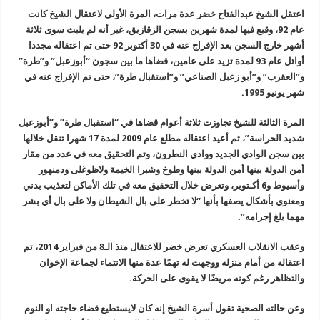
اعتقل الشيخ عبدالفتاح خضر عدة مرات، المرة الأولى لاعتقال الشيخ كانت
عام
92
، وقبع فيها لمدة شهرين بسجن الزقازيق، غير أنه لم يلبث سوى ثلاثة
أشهر خارج السجن بعد الإفراج عنه في 30 أكتوبر 92 حتى تم اعتقاله مجددا
أوائل عام 93 لمدة تزيد على عامين، قضاها ما بين سجون “أبوزعبل” و”طرة”
و”العقرب
”
و”أبو زعبل الصناعي” و”استقبال طرة”، حتى تم الإفراج عنه في
شهر يونيو
1995.
المرة الثالثة للشيخ تجاوزت ثلاثة أعوام قضاها في “استقبال طرة” و”أبوزعبل
شديد الحراسة”، ثم أعيد اعتقاله مطلع عام 2009 لمدة 17 شهرا تنقل خلالها
بين سجن الوادي الجديد ووادي النطرون، وتم التحقيق معه في عدد من مقار
أمن الدولة بينها أمن الدولة ببنها وطوخ وشبرا الخيمة ولاظوغلى ودمنهور
وأسيوط و6 أكـتوبر، وتعرض خلال التحقيق معه في تلك الأماكن لتعذيب بدني
ومعنوي بأشكال يصفها بأنها “لا تخطر على بال الشيطان ولا على بال أي بشر
مهما بلغ إجرامه
”.
وعقب الانقلاب العسكري تعرض خضر للاعتقال منذ الـ8 من فبراير 2014، تم
اعتقاله من أمام منزله ووجهت له تهمًا عدة منها الانتماء لجماعة الإخوان
والتظاهر رغم كونه مريضًا لا يقوى على الحركة
.
وعن حالته الصحية تقول أسرة الشيخ إنه كان لايستطيع قضاء حاجته او النوم