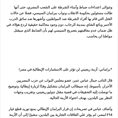
وتتوالى اعتداءات ضباط وأمناء الشرطة على الشعب المصري، حتى أنها
طالت مسئولين بحكومة الانقلاب ونواب ببرلمان السيسي، فضلا عن حالات
القتل التي قام بها أفراد الشرطة ضد المواطنين، وأشهرها ضد سائق الدرب
الأحمر وبائع الشاي بمدينة الرحاب، دون وجود محاكمة حقيقية لردع هؤلاء، في
ظل ضمان عدم معاقبتهم بتصريح السيسي لهم بأن الضابط الذي سيقتل
مواطنا لن يحاسب
.
*برلماني: أزمة ريجيني لن تؤثر على الاستثمارات الإيطالية في مصر
!
قال النائب جمال عباس عمر، عضو مجلس النواب عن حزب المصريين
الأحرار، بأسيوط، إنه سيطالب البرلمان بتشكيل وفدًا لزيارة إيطاليا، وتوضيح
ما توصلت إليه التحقيقات في قضية مقتل جوليو ريجيني، وتقريب وجهات
النظر بين البلدين، بهدف احتواء الأزمة الحالية
.
وأضاف عباس في تصريحات إن قرار البرلمان الإيطالي بمنع توريد قطع غيار
F16
لمصر، لم يؤثر علي العلاقات التجارية بين البلدين، مشيرًا إلى أن الأزمة