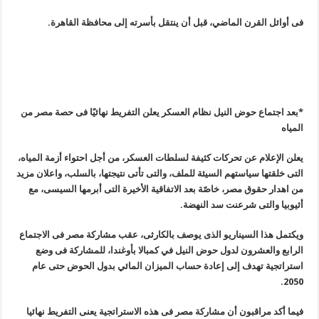
فى أوائل القرن الماضي، قبل أن ينتقل بأسرته إلى محافظة القاهرة
.
*بعد اجتماع حوض النيل نظام العسكر يعلن التفريط نهائيًا فى حصة مصر من
المياه
يعلن الإعلام عن تحركات كثيفة لسلطات العسكر، من أجل احتواء أزمة المياه،
التى خلقتها سياستهم السيئة للملف، والتى تأتى نتيجتها، بالسلب، واعلان مزيد
من اهدار حقوق مصر، خاصًة بعد الاتفاقية الأخيرة التى أبرمها السيسى، مع
أثيوبيا والتى شرعنت سد النهضة
.
ويكتمل هذا السيناريو الذى يوصف بالكارثى، عقب مشاركة مصر فى الاجتماع
الرابع والعشرون لدول حوض النيل في كمبالا بأوغندا، للمشاركة فى وضع
استراتجية تهدف إلى إعادة حساب الميزان المائي بدول الحوض حتى عام
.
2050
فيما أكد مراقبون أن مشاركة مصر فى هذه الاستراتجية يعنى التفريط نهائيا