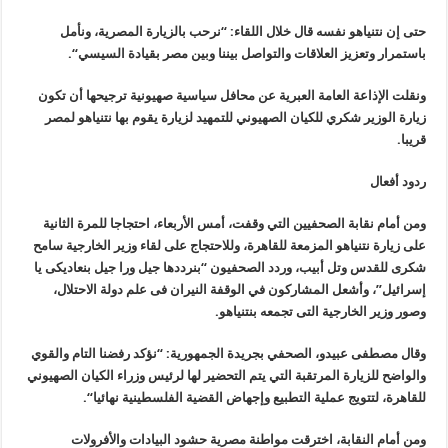
حتى إن نتنياهو نفسه قال خلال اللقاء: “نرحب بالزيارة المصرية، ونأمل
باستمرار وتعزيز العلاقات والتواصل بيننا وبين مصر بقيادة السيسي
“.
ونقلت الإذاعة العامة العبرية عن محافل سياسية صهيونية ترجيحها أن تكون
زيارة الوزير شكري للكيان الصهيوني للتمهيد لزيارة يقوم بها نتنياهو لمصر
قريبا
.
ردود أفعال
ومن أمام نقابة الصحفيين التي وقفت، أمس الأربعاء، احتجاجا للمرة الثانية
على زيارة نتنياهو المزمعة للقاهرة، وللاحتجاج على لقاء وزير الخارجية سامح
شكرى للقدس وتل أبيب، وردد الصحفيون “بنرددها جيل ورا جيل بنعاديكى يا
إسرائيل”، وأشعل المشاركون في الوقفة النيران فى علم دولة الاحتلال،
وصور وزير الخارجية التى تجمعه بنتنياهو
.
وقال مصطفى عبيدو، الصحفي بجريدة الجمهورية: “نؤكد رفضنا التام والقوي
والواضح للزيارة المرتقبة التي يتم التحضير لها لرئيس وزراء الكيان الصهيوني
للقاهرة، لتتويج عملية التطبيع وإجهاض القضية الفلسطينية نهائيا
“.
ومن أمام النقابة، اخترقت مواطنة مصرية حشود البيادات والأفرولات