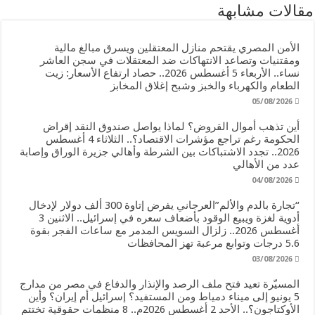
مقالات مشابهة
الأمن المصري يقتحم منازل المعتقلين ويسرق مبالغ مالية
ومقتنيات وتصاعد الانتهاكات ضد المعتقلات في سجن العاشر
نساء.. الأربعاء 5 أغسطس 2026.. حصاد ارتفاع الأسعار: زيت
الطعام والكهرباء والخبز وشبح إغلاق المخابز
05/08/2026
أين تذهب أموال القروض؟ لماذا يواصل صندوق النقد إقراض
الحكومة رغم تراجع مؤشرات الاقتصاد؟.. الثلاثاء 4 أغسطس
2026.. تجدد الاشتباكات بين الشرطة وأهالي جزيرة الوراق وإصابة
عدد من الأهالي
04/08/2026
“تجارة بالدم والألم”العرجاني يفرض إتاوة 300 ألف دولار لإدخال
أدوية لغزة ويبيع الوقود بأضعاف سعره في إسرائيل.. الاثنين 3
أغسطس 2026.. زلزال السويس المدمر مع ساعات الفجر بقوة
5.6 درجات وتوابع مرعبة تهز المحافظات
03/08/2026
المسيّرة تعيد فتح ملف الرصد والإنذار والدفاع في مصر من مدارج
5 يونيو إلى ميناء دمياط ومن المستفيد؟ إسرائيل أم إيران؟ وأين
الأوكتاجون؟.. الأحد 2 أغسطس 2026م.. 8 منظمات حقوقية تختتم