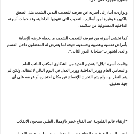
وتواردت أنباء إلى أسرته عن تعرضه للتعذيب البدني الشديد مثل الصعق
بالكهرباء وغيرها من أساليب التعذيب التي تنتهجها الداخلية، وقد حملت أسرته
الداخليه المسئولية عن سلامته
.
كما تخشى أسرته من تعرضه للتعذيب الشديد، ما يجعله عرضه للإصابة
بأمراض نفسية وعصيبة وجسدية، نتيجة لما يتعرض له المعتقلون داخل القسم
والذى اشتهر بـ “سلخانة الدور الثانى
”.
وقامت أسرة “بلال” بتقديم العديد من الشكاوى لمكتب النائب العام
والمحامي العام ووزير الداخلية ووزير العدل في اليوم التالي لاعتقاله، ولكن لم
يتم النظر بها، ولم يتم التحرك للإفصاح عن مكان احتجازه أو عرضه على أى
جهة تحقيق
.
*ارتقاء عالم القليوبية عبد الفتاح خضر بالإهمال الطبي بسجون الانقلاب
ارتقى اليوم الشيخ عبد الفتاح خضر -المعتقل بسجن طره- نتيجة الإهمال