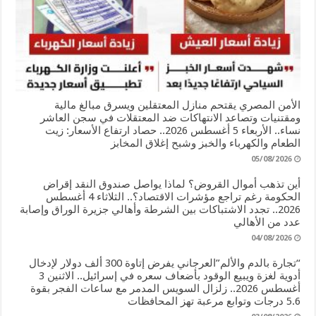
الأمن المصري يقتحم منازل المعتقلين ويسرق مبالغ مالية
ومقتنيات وتصاعد الانتهاكات ضد المعتقلات في سجن العاشر
نساء.. الأربعاء 5 أغسطس 2026.. حصاد ارتفاع الأسعار: زيت
الطعام والكهرباء والخبز وشبح إغلاق المخابز
05/08/2026
أين تذهب أموال القروض؟ لماذا يواصل صندوق النقد إقراض
الحكومة رغم تراجع مؤشرات الاقتصاد؟.. الثلاثاء 4 أغسطس
2026.. تجدد الاشتباكات بين الشرطة وأهالي جزيرة الوراق وإصابة
عدد من الأهالي
04/08/2026
“تجارة بالدم والألم”العرجاني يفرض إتاوة 300 ألف دولار لإدخال
أدوية لغزة ويبيع الوقود بأضعاف سعره في إسرائيل.. الاثنين 3
أغسطس 2026.. زلزال السويس المدمر مع ساعات الفجر بقوة
5.6 درجات وتوابع مرعبة تهز المحافظات