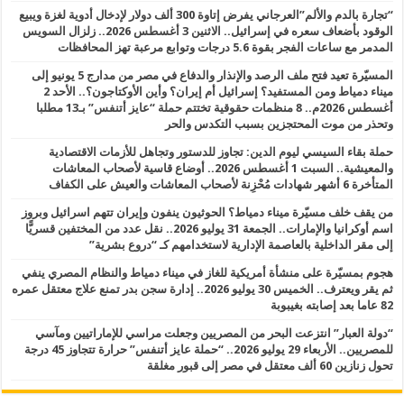
“تجارة بالدم والألم”العرجاني يفرض إتاوة 300 ألف دولار لإدخال أدوية لغزة ويبيع
الوقود بأضعاف سعره في إسرائيل.. الاثنين 3 أغسطس 2026.. زلزال السويس
المدمر مع ساعات الفجر بقوة 5.6 درجات وتوابع مرعبة تهز المحافظات
المسيّرة تعيد فتح ملف الرصد والإنذار والدفاع في مصر من مدارج 5 يونيو إلى
ميناء دمياط ومن المستفيد؟ إسرائيل أم إيران؟ وأين الأوكتاجون؟.. الأحد 2
أغسطس 2026م.. 8 منظمات حقوقية تختتم حملة “عايز أتنفس” بـ13 مطلبا
وتحذر من موت المحتجزين بسبب التكدس والحر
حملة بقاء السيسي ليوم الدين: تجاوز للدستور وتجاهل للأزمات الاقتصادية
والمعيشية.. السبت 1 أغسطس 2026.. أوضاع قاسية لأصحاب المعاشات
المتأخرة 6 أشهر شهادات مُحْزِنة لأصحاب المعاشات والعيش على الكفاف
من يقف خلف مسيّرة ميناء دمياط؟ الحوثيون ينفون وإيران تتهم اسرائيل وبروز
اسم أوكرانيا والإمارات.. الجمعة 31 يوليو 2026.. نقل عدد من المختفين قسريًّا
إلى مقر الداخلية بالعاصمة الإدارية لاستخدامهم كـ “دروع بشرية”
هجوم بمسيّرة على منشأة أمريكية للغاز في ميناء دمياط والنظام المصري ينفي
ثم يقر ويعترف.. الخميس 30 يوليو 2026.. إدارة سجن بدر تمنع علاج معتقل عمره
82 عاما بعد إصابته بغيبوبة
“دولة العبار” انتزعت البحر من المصريين وجعلت مراسي للإماراتيين ومآسي
للمصريين.. الأربعاء 29 يوليو 2026.. “حملة عايز أتنفس” حرارة تتجاوز 45 درجة
تحول زنازين 60 ألف معتقل في مصر إلى قبور مغلقة