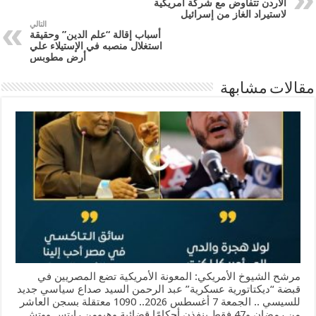
الأردن تتفاوض مع شركة أمريكية
لاستيراد الغاز من إسرائيل
التالي
أسباب إقالة “علم الدين” وحقيقة
استغلال منصبه في الإستيلاء علي
أرض مطوبس
مقالات مشابهة
مرشح الشيوخ الأمريكي: المعونة الأمريكية تضع المصريين في
قبضة “ديكتاتورية عسكرية” عبد الرحمن السيد صداع سياسي جديد
للسيسي .. الجمعة 7 أغسطس 2026.. 1090 معتقلة بسجن العاشر
من رمضان و47 فقط ينفذن أحكامًا قضائية وهيومن رايتس ووتش