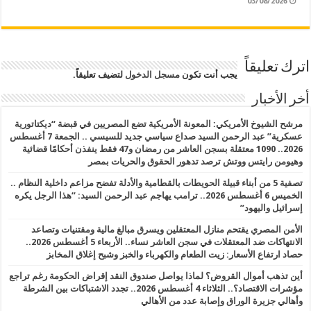
03/08/2026
اترك تعليقاً
يجب أنت تكون
مسجل الدخول
لتضيف تعليقاً.
أخر الأخبار
مرشح الشيوخ الأمريكي: المعونة الأمريكية تضع المصريين في قبضة “ديكتاتورية
عسكرية” عبد الرحمن السيد صداع سياسي جديد للسيسي .. الجمعة 7 أغسطس
2026.. 1090 معتقلة بسجن العاشر من رمضان و47 فقط ينفذن أحكامًا قضائية
وهيومن رايتس ووتش ترصد تدهور الحقوق والحريات بمصر
تصفية 5 من أبناء قبيلة الحويطات بالقطامية والأدلة تفضح مزاعم داخلية النظام ..
الخميس 6 أغسطس 2026.. ترامب يهاجم عبد الرحمن السيد: “هذا الرجل يكره
إسرائيل واليهود”
الأمن المصري يقتحم منازل المعتقلين ويسرق مبالغ مالية ومقتنيات وتصاعد
الانتهاكات ضد المعتقلات في سجن العاشر نساء.. الأربعاء 5 أغسطس 2026..
حصاد ارتفاع الأسعار: زيت الطعام والكهرباء والخبز وشبح إغلاق المخابز
أين تذهب أموال القروض؟ لماذا يواصل صندوق النقد إقراض الحكومة رغم تراجع
مؤشرات الاقتصاد؟.. الثلاثاء 4 أغسطس 2026.. تجدد الاشتباكات بين الشرطة
وأهالي جزيرة الوراق وإصابة عدد من الأهالي