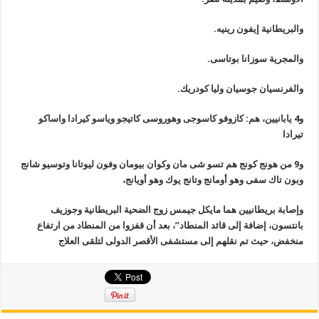
والبريطانية إيفون رينيه.
والمجرية سوزانا بوتاسى.
والفرنسيان جوسيان وليا كودريك.
و4 يابانيين، هم: كازوفو كاسوجى وهوروسى كاتيجو وياسو كيرادا واساكو
تيرادا
و9 من هونج كونج هم تسو شى مان وكوان بيومان وفون ليوتانا وتوسيو شانج
وبون تاك سفى وهو أومانج وتانج يوك وهو أويانج،
وإصابة بريطانيين هما مايكل جيمس زوج الضحية البريطانية وجوزيف
بانتسون، إضافة إلى قائد المنطاد”، بعد أن قفزوا من المنطاد من ارتفاع
منخفض، حيث تم نقلهم إلى مستشفى الأقصر الدولى لتلقى العلاج