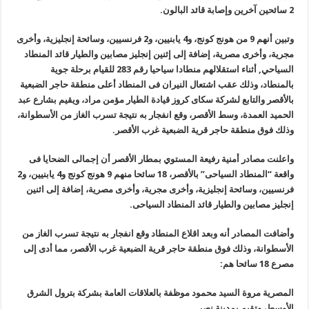
2 سائحين آخرين وإصابة قائد البالون
.
وتبين أنهم 9 من هونج كونج، و4 يابنيين، و2 فرنسيين، وسائحة إنجليزية، وأخرى
مجرية، وأخرى مصرية، إضافة إلى إثنين إنجليز مصابين والطيار قائد المنطاد
السياحي, أثناء استقلالهم منطادا سياحيا رقم 283 للقيام برحلة جوية
بالمنطاد، وذلك عقب اشتعال النيران فى المنطاد أعلى منطقة حاجر الضبعية
بالأقصر والتابع لشركة سكاى كروز قيادة الطيار مؤمن مراد، ويقيم بشارع عبد
الحميد العمدة، وسط الأقصر، وقع انفجار به نتيجة تسرب الغاز من الأسطوانة،
وذلك فوق منطقة حاجر قرية الضبعية غرب الأقصر
.
واعلنت مصادر أمنية رفيعة المستوي بمطار الأقصر أن إجمالى الضحايا فى
واقعة “المنطاد السياحى” بالأقصر، 18 سائحا منهم 9 هونج كونج و4 يابنيين، و2
فرنسيين، وسائحة إنجليزية، وأخرى مجرية، وأخرى مصرية، إضافة إلى اثنين
إنجليز مصابين والطيار قائد المنطاد السياحى.
وأضافت المصادر أنه وبعد اقلاع المنطاد وقع انفجار به نتيجة تسرب الغاز من
الأسطوانة، وذلك فوق منطقة حاجر قرية الضبعية غرب الأقصر، مما أدى إلى
مصرع 18 سائحا هم:
المصرية مروة السيد محمود موظفة بالعلاقات العامة بشركة بترول الشرق
الأوسط، وتقيم بمدينة نصر.