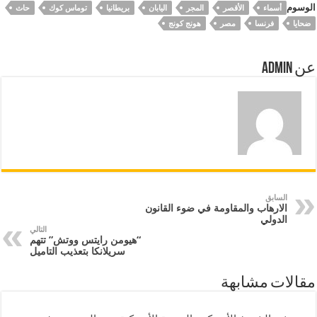
الوسوم
أسماء
الأقصر
المجر
اليابان
بريطانيا
توماس كوك
حاث
ضحايا
فرنسا
مصر
هونج كونج
عن Admin
السابق
الارهاب والمقاومة في ضوء القانون
الدولي
التالي
“هيومن رايتس ووتش” تتهم
سريلانكا بتعذيب التاميل
مقالات مشابهة