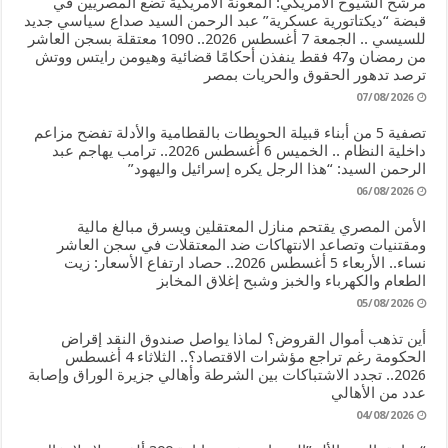
مرشح الشيوخ الأمريكي: المعونة الأمريكية تضع المصريين في
قبضة “ديكتاتورية عسكرية” عبد الرحمن السيد صداع سياسي جديد
للسيسي .. الجمعة 7 أغسطس 2026.. 1090 معتقلة بسجن العاشر
من رمضان و47 فقط ينفذن أحكامًا قضائية وهيومن رايتس ووتش
ترصد تدهور الحقوق والحريات بمصر
07/08/2026
تصفية 5 من أبناء قبيلة الحويطات بالقطامية والأدلة تفضح مزاعم
داخلية النظام .. الخميس 6 أغسطس 2026.. ترامب يهاجم عبد
الرحمن السيد: “هذا الرجل يكره إسرائيل واليهود”
06/08/2026
الأمن المصري يقتحم منازل المعتقلين ويسرق مبالغ مالية
ومقتنيات وتصاعد الانتهاكات ضد المعتقلات في سجن العاشر
نساء.. الأربعاء 5 أغسطس 2026.. حصاد ارتفاع الأسعار: زيت
الطعام والكهرباء والخبز وشبح إغلاق المخابز
05/08/2026
أين تذهب أموال القروض؟ لماذا يواصل صندوق النقد إقراض
الحكومة رغم تراجع مؤشرات الاقتصاد؟.. الثلاثاء 4 أغسطس
2026.. تجدد الاشتباكات بين الشرطة وأهالي جزيرة الوراق وإصابة
عدد من الأهالي
04/08/2026