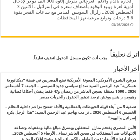
“تجارة بالدم والألم”العرجاني يفرض إتاوة 300 ألف دولار لإدخال
أدوية لغزة ويبيع الوقود بأضعاف سعره في إسرائيل.. الاثنين 3
أغسطس 2026.. زلزال السويس المدمر مع ساعات الفجر بقوة
5.6 درجات وتوابع مرعبة تهز المحافظات
03/08/2026
اترك تعليقاً
يجب أنت تكون
مسجل الدخول
لتضيف تعليقاً.
أخر الأخبار
مرشح الشيوخ الأمريكي: المعونة الأمريكية تضع المصريين في قبضة “ديكتاتورية
عسكرية” عبد الرحمن السيد صداع سياسي جديد للسيسي .. الجمعة 7 أغسطس
2026.. 1090 معتقلة بسجن العاشر من رمضان و47 فقط ينفذن أحكامًا قضائية
وهيومن رايتس ووتش ترصد تدهور الحقوق والحريات بمصر
تصفية 5 من أبناء قبيلة الحويطات بالقطامية والأدلة تفضح مزاعم داخلية النظام ..
الخميس 6 أغسطس 2026.. ترامب يهاجم عبد الرحمن السيد: “هذا الرجل يكره
إسرائيل واليهود”
الأمن المصري يقتحم منازل المعتقلين ويسرق مبالغ مالية ومقتنيات وتصاعد
الانتهاكات ضد المعتقلات في سجن العاشر نساء.. الأربعاء 5 أغسطس 2026..
حصاد ارتفاع الأسعار: زيت الطعام والكهرباء والخبز وشبح إغلاق المخابز