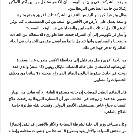
ونوهت الشركة – في بيان لها اليوم – بأن الأقصر ستظل من بين أكثر الأماكن
إقبالا من جانب السائحين البريطانيين.
وقال بيتر فرانكهوسر الرئيس التنفيذي للشركة “لدينا فريق يتمتع بخبرة
واسعة يعمل على الأرض في الأقصر مع المصابين في المستشفى، كما نوفر
الدعم الكامل لعائلات المصابين والضحايا في هذا الوقت الصعب”.
وأشار فرانكهوسر إلى أن الشركة فتحت خط طواريء للاستعلام عن الحادث
والضحايا والمصابين، وأنها تتعامل دائما مع أفضل مقدمي الخدمات في أنحاء
العالم ولا تدخر جهدا في ذلك.
من ناحية أخرى وصل منذ قليل إلى محافظة الأقصر مندوب عن السفارة
البريطانية للاطمئنان على حالة المصاب مايكل رينيين (48 سنة) والذي فقد
زوجته في حادث سقوط البالون الطائر الذي راح ضحيته 19 سائحا من مختلف
الجنسيات و2 مصابين.
قال الطاقم الطبى للمصاب إن حالته مستقرة للغاية، إلا أنه يعاني من انهيار
عصبي بعد فقدان زوجته في الحادث، غير أن السفارة البريطانية رفضت علاج
المصاب بجناح خاص بمستشفى الأقصر الدولي، وفضلت نقله بطائرة خاصة
للعلاج بالقاهرة.
وكان مساعد وزير الداخلية لشرطة السياحة والآثار بالأقصر، قد تلقى إخطارًا
من مفتش السياحة والآثار يفيد بمصرع 18 سائحا من جنسيات مختلفة وإصابة