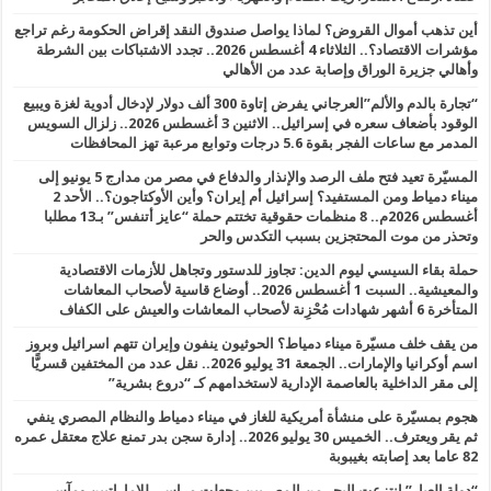
أين تذهب أموال القروض؟ لماذا يواصل صندوق النقد إقراض الحكومة رغم تراجع
مؤشرات الاقتصاد؟.. الثلاثاء 4 أغسطس 2026.. تجدد الاشتباكات بين الشرطة
وأهالي جزيرة الوراق وإصابة عدد من الأهالي
“تجارة بالدم والألم”العرجاني يفرض إتاوة 300 ألف دولار لإدخال أدوية لغزة ويبيع
الوقود بأضعاف سعره في إسرائيل.. الاثنين 3 أغسطس 2026.. زلزال السويس
المدمر مع ساعات الفجر بقوة 5.6 درجات وتوابع مرعبة تهز المحافظات
المسيّرة تعيد فتح ملف الرصد والإنذار والدفاع في مصر من مدارج 5 يونيو إلى
ميناء دمياط ومن المستفيد؟ إسرائيل أم إيران؟ وأين الأوكتاجون؟.. الأحد 2
أغسطس 2026م.. 8 منظمات حقوقية تختتم حملة “عايز أتنفس” بـ13 مطلبا
وتحذر من موت المحتجزين بسبب التكدس والحر
حملة بقاء السيسي ليوم الدين: تجاوز للدستور وتجاهل للأزمات الاقتصادية
والمعيشية.. السبت 1 أغسطس 2026.. أوضاع قاسية لأصحاب المعاشات
المتأخرة 6 أشهر شهادات مُحْزِنة لأصحاب المعاشات والعيش على الكفاف
من يقف خلف مسيّرة ميناء دمياط؟ الحوثيون ينفون وإيران تتهم اسرائيل وبروز
اسم أوكرانيا والإمارات.. الجمعة 31 يوليو 2026.. نقل عدد من المختفين قسريًّا
إلى مقر الداخلية بالعاصمة الإدارية لاستخدامهم كـ “دروع بشرية”
هجوم بمسيّرة على منشأة أمريكية للغاز في ميناء دمياط والنظام المصري ينفي
ثم يقر ويعترف.. الخميس 30 يوليو 2026.. إدارة سجن بدر تمنع علاج معتقل عمره
82 عاما بعد إصابته بغيبوبة
“دولة العبار” انتزعت البحر من المصريين وجعلت مراسي للإماراتيين ومآسي