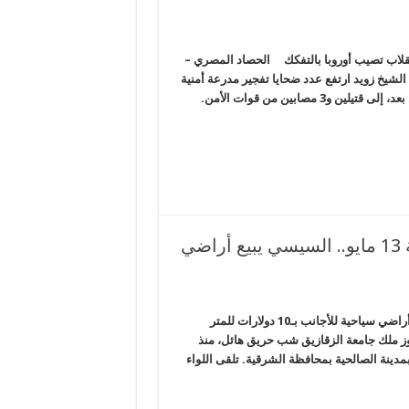
.. السبت 25 يونيه.. لعنة تأييد الانقلاب تصيب أوروبا بالتفكك الحصاد المصري –
شيخ زويد ارتفع عدد ضحايا تفجير مدرعة أمنية
على طريق قرية الجورة جنوب الشيخ زويد بعبوة ناسفة تم تفجيرها عن بعد، إلى قتيلين و3 مصابين من قوات الأمن.
إذا تعددت الحرائق فتش عن العسكر.. الجمعة 13 مايو.. السيسي يبيع أراضي
إذا تعددت الحرائق فتش عن العسكر.. الجمعة 13 مايو.. السيسي يبيع أراضي سياحية للأجانب بـ10 دولارات للمتر
شبكة المرصد الإخبارية *حريق هائل بـ20 فدان موز ملك جامعة الزقازيق شب حريق هائل، منذ
زيق، بمدينة الصالحية بمحافظة الشرقية. تلقى اللواء