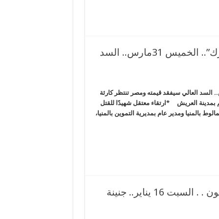
اتفاق سري بين “السيسي” و”طنطاوى” و”مبارك”.. الخميس 31مارس.. السد
ن “السيسي” و”طنطاوى” و”مبارك”.. الخميس 31مارس.. السد العالي سيفقد قيمته ومصر تنتظر كارثة
مدينة العريش *ارتقاء معتقل شهيدًا للقتل
ط بالمنيا ومدير عام بمديرية التموين بالمنيا،
السيسي يهمل الاقتصاد ويبني مزيداً من السجون . . السبت 16 يناير.. جنينة