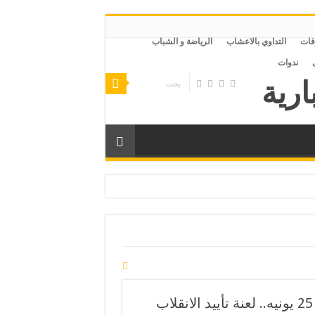
قات
التداوي بالاعشاب
الرياضة و الشباب
ندوات
صر
“جيش الانقلاب” يعلن أسعار “الكعك”.. السبت 25 يونيه.. لعنة تأييد الانقلاب