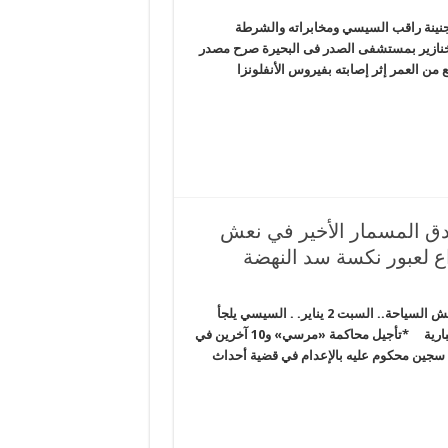
قتصاد ويبني مزيداً من السجون . . السبت 16 يناير.. جنينة راقب السيسي ومخابراته والشرطة
خنازير بمستشفى الصدر فى البحيرة صرح مصدر
من العمر إثر إصابته بفيروس الأنفلونزا
دق المسمار الأخير في نعش
المخابرات شكلت برلمان العسكر وبريطانيا تدق المسمار الأخير في نعش السياحة.. السبت 2 يناير. . السيسي يلجأ
للخداع لعبور نكسة سد النهضة الحصاد المصري – شبكة المرصد الإخبارية *تأجيل محاكمة «مرسي» و10 آخرين في
 سجين محكوم عليه بالإعدام في قضية أحداث