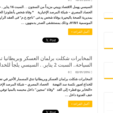
0
16/01/2016
السيسي يهمل الا
الحصاد المصري – شبكة المرصد الإخبارية * وفاة شخص بأنفلونزا ال
بمديرية الصحة بالبحيرة بوفاة شخص يدعى “ناجح.ع.م” فى العقد الرابع 
الموسمية H1N1، وذلك بمستشفى الصدر بدمنهور، …
أكمل القراءة »
المخابرات شكلت برلمان العسكر وبريطانيا ت
السياحة.. السبت 2 يناير. . السيسي يلجأ للخداع لعبور نكسة سد النهضة
0
02/01/2016
«التخابر مع قطر» إلى الغد *وفاة “سجين” داخل محبسه بالمنيا توفي
عنف العدوة داخل …
أكمل القراءة »