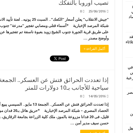
تصيب أوروبا بالتفكك
ي
0
25/06/2016
أغسطس 2026.. حصاد
“جيش الانقلاب” يعلن أسعار “الكعك“
شبكة المرصد الإخبارية *أسماء قتلى ومصابي تفجير “مدرعة” جنوب ال
قد
وأوضح مصدر …
اثاء
أكمل القراءة »
 في
لسويس
وابع مرعبة
سياحية للأجانب بـ10 دولارات للمتر
مصر
0
14/05/2016
الحصاد المصري – 
ين
قليل، فى 20 فدانا مزروعة بالموز، ملك كلية الزراعة بجامعة الزقا
حسن سيف مدير أمن …
اهل