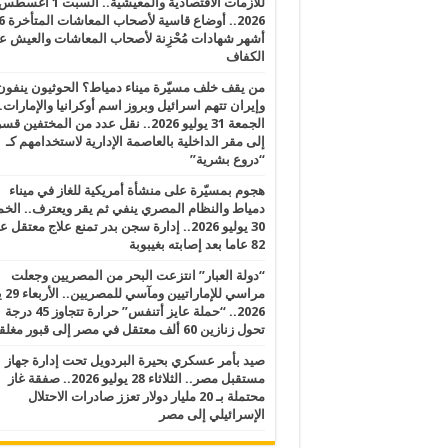
للأزمات الاقتصادية والمعيشية.. السبت 1 أغس
2026.. أوضاع قاسية لأصحاب الم
أشهر شهادات مُحْزِنة لأصحاب المعاشات والعيش ع
الكفاف
من يقف خلف مسيّرة ميناء دمياط؟ الحوثيون ينفون
وإيران تتهم اسرائيل وبروز اسم أوكرانيا والإمارات.
الجمعة 31 يوليو 2026.. نقل عدد من المختفين قسر
إلى مقر الداخلية بالعاصمة الإدارية لاستخدامهم كـ
“دروع بشرية”
هجوم بمسيّرة على منشأة أمريكية للغاز في ميناء
دمياط والنظام المصري ينفي ثم يقر ويعترف.. ال
30 يوليو 2026.. إدارة سجن بدر تمنع علاج معتقل
82 عاما بعد إصابته بغيبوبة
“دولة العبار” انتزعت البحر من المصريين وجعلت
مراسي للإ
2026.. “حملة عايز أتنفس” حرارة تتجاوز 45 درجة
تحول زنازين 60 ألف معتقل في مصر إلى قبور مغلقة
صيد بأمر عسكري بحيرة البردويل تحت إدارة جهاز
مستقبل مصر.. الثلاثاء 28 يوليو 2026.. صفقة غاز
محتملة بـ 20 مليار دولار تعزز صادرات الاحتلال
الإسرائيلي إلى مصر