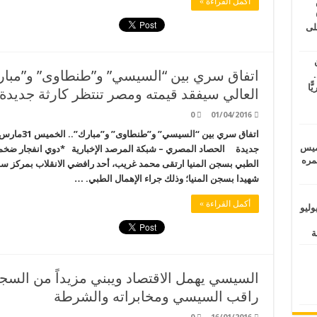
طس
أكمل القراءة »
عاشات المتأخرة 6
لى
.
يًّا
العالي سيفقد قيمته ومصر تنتظر كارثة جديدة
0
01/04/2016
اتفاق سري بي
خميس
جديدة الحصاد المصري – شبكة المرصد الإخبارية *دوي انفجار ضخم ب
 عمره
الطبي بسجن المنيا ارتقى محمد غريب، أحد رافضي الانقلاب بمركز سمالو
شهيدا بسجن المنيا؛ وذلك جراء الإهمال الطبي. …
أكمل القراءة »
ماراتيين ومآسي للمصريين.. الأربعاء 29 يوليو
راقب السيسي ومخابراته والشرطة