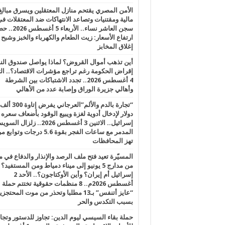
الأمن المصري يقتحم منازل المعتقلين ويسرق مبالغ
مالية ومقتنيات وتصاعد الانتهاكات ضد المعتقلات ف
سجن العاشر نساء.. الأربعاء 5 
ارتفاع الأسعار: زيت الطعام والكهرباء والخبز وشبح
إغلاق المخابز
أين تذهب أموال القروض؟ لماذا يواصل صندوق الن
إقراض الحكومة رغم تراجع مؤشرات الاقتصاد؟.. الثل
4 أغسطس 2026.. تجدد الاشتباكات بين الشرطة
وأهالي جزيرة الوراق وإصابة عدد من الأهالي
“تجارة بالدم والألم”العرجاني يفرض إتاوة 300 ألف
دولار لإدخال أدوية لغزة ويبيع الوقود بأضعاف سعره
إسرائيل.. الاثنين 3 أغسطس 2026.. زلزال ا
المدمر مع ساعات الفجر بقوة 5.6 درجات وت
تهز المحافظات
المسيّرة تعيد فتح ملف الرصد والإنذار والدفاع في 
من مدارج 5 يونيو إلى ميناء دمياط ومن المستفيد؟
إسرائيل أم إيران؟ وأين الأوكتاجون؟.. الأحد 2
أغسطس 2026م.. 8 منظمات حقوقية تختتم حملة
“عايز أتنفس” بـ13 مطلبا وتحذر من موت المحتجز
بسبب التكدس والحر
حملة بقاء السيسي ليوم الدين: تجاوز للدستور وتج