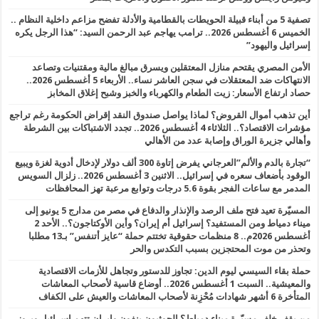
تصفية 5 من أبناء قبيلة الحويطات بالقطامية والأدلة تفضح مزاعم داخلية النظام ..
الخميس 6 أغسطس 2026.. ترامب يهاجم عبد الرحمن السيد: “هذا الرجل يكره
إسرائيل واليهود”
الأمن المصري يقتحم منازل المعتقلين ويسرق مبالغ مالية ومقتنيات وتصاعد
الانتهاكات ضد المعتقلات في سجن العاشر نساء.. الأربعاء 5 أغسطس 2026..
حصاد ارتفاع الأسعار: زيت الطعام والكهرباء والخبز وشبح إغلاق المخابز
أين تذهب أموال القروض؟ لماذا يواصل صندوق النقد إقراض الحكومة رغم تراجع
مؤشرات الاقتصاد؟.. الثلاثاء 4 أغسطس 2026.. تجدد الاشتباكات بين الشرطة
وأهالي جزيرة الوراق وإصابة عدد من الأهالي
“تجارة بالدم والألم”العرجاني يفرض إتاوة 300 ألف دولار لإدخال أدوية لغزة ويبيع
الوقود بأضعاف سعره في إسرائيل.. الاثنين 3 أغسطس 2026.. زلزال السويس
المدمر مع ساعات الفجر بقوة 5.6 درجات وتوابع مرعبة تهز المحافظات
المسيّرة تعيد فتح ملف الرصد والإنذار والدفاع في مصر من مدارج 5 يونيو إلى
ميناء دمياط ومن المستفيد؟ إسرائيل أم إيران؟ وأين الأوكتاجون؟.. الأحد 2
أغسطس 2026م.. 8 منظمات حقوقية تختتم حملة “عايز أتنفس” بـ13 مطلبا
وتحذر من موت المحتجزين بسبب التكدس والحر
حملة بقاء السيسي ليوم الدين: تجاوز للدستور وتجاهل للأزمات الاقتصادية
والمعيشية.. السبت 1 أغسطس 2026.. أوضاع قاسية لأصحاب المعاشات
المتأخرة 6 أشهر شهادات مُحْزِنة لأصحاب المعاشات والعيش على الكفاف
من يقف خلف مسيّرة ميناء دمياط؟ الحوثيون ينفون وإيران تتهم اسرائيل وبروز