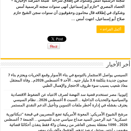
سجنه الرسمية أمس وشكوك في إطلاق سراحه شبكة المرصد الإخبارية –
الحصاد المصري *حازم أبو إسماعيل أنهى سنوات سجنه الرسمية أمس
وشكوك في إطلاقه قال محامون وحقوقيون أن سنوات سجن الشيخ حازم
صلاح أبو إسماعيل، انتهت أمس …
أكمل القراءة »
أخر الأخبار
السيسي يواصل الاستثمار بالتوسع في بناء الأسوار وقمع الحريات ويعتزم بناء 7
سجون جديدة بتكلفة 3.6 مليار جنيه.. الأحد 9 أغسطس 2026م.. وفاة المعتقل
معاذ شعيب بسبب سوء ظروف الاحتجاز والإهمال الطبي
إثيوبيا: مصر تستخدم قضية سد النهضة لصرف الانتباه عن الضغوط الاقتصادية
والسياسية والتحديات الداخلية .. السبت 8 أغسطس 2026.. نظام السيسي
يعترف بفشله في إدارة أخطر ملفات التموين وتأجيل الدعم النقدي المستمر
مرشح الشيوخ الأمريكي: المعونة الأمريكية تضع المصريين في قبضة “ديكتاتورية
عسكرية” عبد الرحمن السيد صداع سياسي جديد للسيسي .. الجمعة 7 أغسطس
2026.. 1090 معتقلة بسجن العاشر من رمضان و47 فقط ينفذن أحكامًا قضائية
وهيومن رايتس ووتش ترصد تدهور الحقوق والحريات بمصر