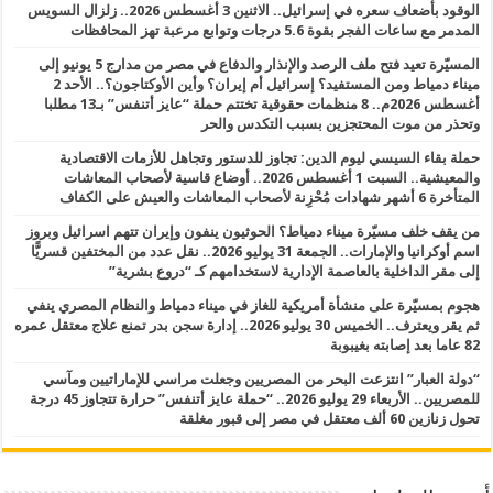
الوقود بأضعاف سعره في إسرائيل.. الاثنين 3 أغسطس 2026.. زلزال السويس
المدمر مع ساعات الفجر بقوة 5.6 درجات وتوابع مرعبة تهز المحافظات
المسيّرة تعيد فتح ملف الرصد والإنذار والدفاع في مصر من مدارج 5 يونيو إلى
ميناء دمياط ومن المستفيد؟ إسرائيل أم إيران؟ وأين الأوكتاجون؟.. الأحد 2
أغسطس 2026م.. 8 منظمات حقوقية تختتم حملة “عايز أتنفس” بـ13 مطلبا
وتحذر من موت المحتجزين بسبب التكدس والحر
حملة بقاء السيسي ليوم الدين: تجاوز للدستور وتجاهل للأزمات الاقتصادية
والمعيشية.. السبت 1 أغسطس 2026.. أوضاع قاسية لأصحاب المعاشات
المتأخرة 6 أشهر شهادات مُحْزِنة لأصحاب المعاشات والعيش على الكفاف
من يقف خلف مسيّرة ميناء دمياط؟ الحوثيون ينفون وإيران تتهم اسرائيل وبروز
اسم أوكرانيا والإمارات.. الجمعة 31 يوليو 2026.. نقل عدد من المختفين قسريًّا
إلى مقر الداخلية بالعاصمة الإدارية لاستخدامهم كـ “دروع بشرية”
هجوم بمسيّرة على منشأة أمريكية للغاز في ميناء دمياط والنظام المصري ينفي
ثم يقر ويعترف.. الخميس 30 يوليو 2026.. إدارة سجن بدر تمنع علاج معتقل عمره
82 عاما بعد إصابته بغيبوبة
“دولة العبار” انتزعت البحر من المصريين وجعلت مراسي للإماراتيين ومآسي
للمصريين.. الأربعاء 29 يوليو 2026.. “حملة عايز أتنفس” حرارة تتجاوز 45 درجة
تحول زنازين 60 ألف معتقل في مصر إلى قبور مغلقة