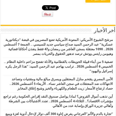
أخر الأخبار
مرشح الشيوخ الأمريكي: المعونة الأمريكية تضع المصريين في قبضة “ديكتاتورية
عسكرية” عبد الرحمن السيد صداع سياسي جديد للسيسي .. الجمعة 7 أغسطس
2026.. 1090 معتقلة بسجن العاشر من رمضان و47 فقط ينفذن أحكامًا قضائية
وهيومن رايتس ووتش ترصد تدهور الحقوق والحريات بمصر
تصفية 5 من أبناء قبيلة الحويطات بالقطامية والأدلة تفضح مزاعم داخلية النظام ..
الخميس 6 أغسطس 2026.. ترامب يهاجم عبد الرحمن السيد: “هذا الرجل يكره
إسرائيل واليهود”
الأمن المصري يقتحم منازل المعتقلين ويسرق مبالغ مالية ومقتنيات وتصاعد
الانتهاكات ضد المعتقلات في سجن العاشر نساء.. الأربعاء 5 أغسطس 2026..
حصاد ارتفاع الأسعار: زيت الطعام والكهرباء والخبز وشبح إغلاق المخابز
أين تذهب أموال القروض؟ لماذا يواصل صندوق النقد إقراض الحكومة رغم تراجع
مؤشرات الاقتصاد؟.. الثلاثاء 4 أغسطس 2026.. تجدد الاشتباكات بين الشرطة
وأهالي جزيرة الوراق وإصابة عدد من الأهالي
“تجارة بالدم والألم”العرجاني يفرض إتاوة 300 ألف دولار لإدخال أدوية لغزة ويبيع