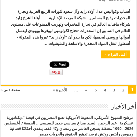
0
08/09/2013
أسباب وكواليس عداء أولاد زايد وآل سعود لثورات الربيع العربية وتجارة
المخدرات وذبح المسلمين شبكة المرصد الإخبارية · أبناء الشيخ زايد
شركاء مافيات العالم في تجارة المخدرات وتهريب الممنوعات على مستوى
العالم في السابق إن المخدرات تحتاج لكولومبي ليوفرها ويهودي ليغسل
أموالها وروسي ليحميها، لكن ما يبدو أن “أولاد زايد” غيروا هذه المقولة ·
أسطول لنقل المواد المخدرة والاسلحة والمليشيات …
أكمل القراءة »
1
2
3
4
5
»
...
الأخيرة »
صفحة 1 من 6
أخر الأخبار
مرشح الشيوخ الأمريكي: المعونة الأمريكية تضع المصريين في قبضة “ديكتاتورية
عسكرية” عبد الرحمن السيد صداع سياسي جديد للسيسي .. الجمعة 7 أغسطس
2026.. 1090 معتقلة بسجن العاشر من رمضان و47 فقط ينفذن أحكامًا قضائية
وهيومن رايتس ووتش ترصد تدهور الحقوق والحريات بمصر