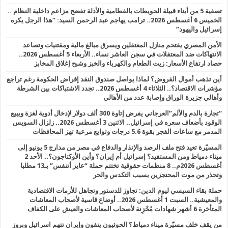
تصفية 5 من أبناء قبيلة الحويطات بالقطامية والأدلة تفضح مزاعم داخلية النظام ..
الخميس 6 أغسطس 2026.. ترامب يهاجم عبد الرحمن السيد: “هذا الرجل يكره
إسرائيل واليهود”
الأمن المصري يقتحم منازل المعتقلين ويسرق مبالغ مالية ومقتنيات وتصاعد
الانتهاكات ضد المعتقلات في سجن العاشر نساء.. الأربعاء 5 أغسطس 2026..
حصاد ارتفاع الأسعار: زيت الطعام والكهرباء والخبز وشبح إغلاق المخابز
أين تذهب أموال القروض؟ لماذا يواصل صندوق النقد إقراض الحكومة رغم تراجع
مؤشرات الاقتصاد؟.. الثلاثاء 4 أغسطس 2026.. تجدد الاشتباكات بين الشرطة
وأهالي جزيرة الوراق وإصابة عدد من الأهالي
“تجارة بالدم والألم”العرجاني يفرض إتاوة 300 ألف دولار لإدخال أدوية لغزة ويبيع
الوقود بأضعاف سعره في إسرائيل.. الاثنين 3 أغسطس 2026.. زلزال السويس
المدمر مع ساعات الفجر بقوة 5.6 درجات وتوابع مرعبة تهز المحافظات
المسيّرة تعيد فتح ملف الرصد والإنذار والدفاع في مصر من مدارج 5 يونيو إلى
ميناء دمياط ومن المستفيد؟ إسرائيل أم إيران؟ وأين الأوكتاجون؟.. الأحد 2
أغسطس 2026م.. 8 منظمات حقوقية تختتم حملة “عايز أتنفس” بـ13 مطلبا
وتحذر من موت المحتجزين بسبب التكدس والحر
حملة بقاء السيسي ليوم الدين: تجاوز للدستور وتجاهل للأزمات الاقتصادية
والمعيشية.. السبت 1 أغسطس 2026.. أوضاع قاسية لأصحاب المعاشات
المتأخرة 6 أشهر شهادات مُحْزِنة لأصحاب المعاشات والعيش على الكفاف
من يقف خلف مسيّرة ميناء دمياط؟ الحوثيون ينفون وإيران تتهم اسرائيل وبروز