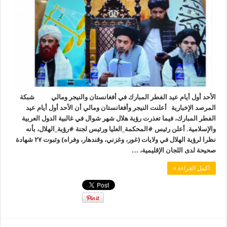
الأحد أول أيام عيد الفطر المبارك في أفغانستان والنيجر ومالي شبكة
المرصد الإخبارية أعلنت النيجر وأفغانستان ومالي أن الأحد أول أيام عيد
الفطر المبارك، فيما تعذرت رؤية هلال شهر شوال في غالبية الدول العربية
والإسلامية. أعلن رئيس #المحكمة_العليا ورئيس لجنة #رؤية_الهلال، بأنه
نظرا لرؤية الهلال في ولايات (غور، وغزني، وقندهار، وفراه) وثبوت ٢٧ شهادة
صحيحة لدى اللجان الإقليمية، …
أكمل القراءة »