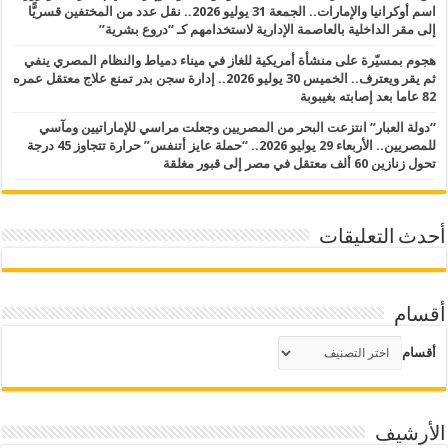
اسم أوكرانيا والإمارات.. الجمعة 31 يوليو 2026.. نقل عدد من المختفين قسريًّا
إلى مقر الداخلية بالعاصمة الإدارية لاستخدامهم كـ “دروع بشرية”
هجوم بمسيّرة على منشأة أمريكية للغاز في ميناء دمياط والنظام المصري ينفي
ثم يقر ويعترف.. الخميس 30 يوليو 2026.. إدارة سجن بدر تمنع علاج معتقل عمره
82 عاما بعد إصابته بغيبوبة
“دولة العبار” انتزعت البحر من المصريين وجعلت مراسي للإماراتيين ومآسي
للمصريين.. الأربعاء 29 يوليو 2026.. “حملة عايز أتنفس” حرارة تتجاوز 45 درجة
تحول زنازين 60 ألف معتقل في مصر إلى قبور مغلقة
أحدث التعليقات
أقسام
أقسام
الأرشيف