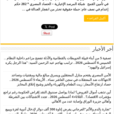
في تأمين القمح شبكة المرصد الإخبارية – الحصاد المصري * 282 حكم
إعدام في نصف عام: حملة حقوقية تحذر من انفجار العدالة في …
أكمل القراءة »
أخر الأخبار
تصفية 5 من أبناء قبيلة الحويطات بالقطامية والأدلة تفضح مزاعم داخلية النظام ..
الخميس 6 أغسطس 2026.. ترامب يهاجم عبد الرحمن السيد: “هذا الرجل يكره
إسرائيل واليهود”
الأمن المصري يقتحم منازل المعتقلين ويسرق مبالغ مالية ومقتنيات وتصاعد
الانتهاكات ضد المعتقلات في سجن العاشر نساء.. الأربعاء 5 أغسطس 2026..
حصاد ارتفاع الأسعار: زيت الطعام والكهرباء والخبز وشبح إغلاق المخابز
أين تذهب أموال القروض؟ لماذا يواصل صندوق النقد إقراض الحكومة رغم تراجع
مؤشرات الاقتصاد؟.. الثلاثاء 4 أغسطس 2026.. تجدد الاشتباكات بين الشرطة
وأهالي جزيرة الوراق وإصابة عدد من الأهالي
“تجارة بالدم والألم”العرجاني يفرض إتاوة 300 ألف دولار لإدخال أدوية لغزة ويبيع
الوقود بأضعاف سعره في إسرائيل.. الاثنين 3 أغسطس 2026.. زلزال السويس