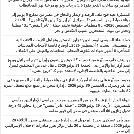
المدمر مع ساعات الفجر بقوة 5.6 درجات وتوابع مرعبة تهز المحافظات
المسيّرة تعيد فتح ملف الرصد والإنذار والدفاع في مصر من مدارج 5 يونيو إلى
ميناء دمياط ومن المستفيد؟ إسرائيل أم إيران؟ وأين الأوكتاجون؟.. الأحد 2
أغسطس 2026م.. 8 منظمات حقوقية تختتم حملة “عايز أتنفس” بـ13 مطلبا
وتحذر من موت المحتجزين بسبب التكدس والحر
حملة بقاء السيسي ليوم الدين: تجاوز للدستور وتجاهل للأزمات الاقتصادية
والمعيشية.. السبت 1 أغسطس 2026.. أوضاع قاسية لأصحاب المعاشات
المتأخرة 6 أشهر شهادات مُحْزِنة لأصحاب المعاشات والعيش على الكفاف
من يقف خلف مسيّرة ميناء دمياط؟ الحوثيون ينفون وإيران تتهم اسرائيل وبروز
اسم أوكرانيا والإمارات.. الجمعة 31 يوليو 2026.. نقل عدد من المختفين قسريًّا
إلى مقر الداخلية بالعاصمة الإدارية لاستخدامهم كـ “دروع بشرية”
هجوم بمسيّرة على منشأة أمريكية للغاز في ميناء دمياط والنظام المصري ينفي
ثم يقر ويعترف.. الخميس 30 يوليو 2026.. إدارة سجن بدر تمنع علاج معتقل عمره
82 عاما بعد إصابته بغيبوبة
“دولة العبار” انتزعت البحر من المصريين وجعلت مراسي للإماراتيين ومآسي
للمصريين.. الأربعاء 29 يوليو 2026.. “حملة عايز أتنفس” حرارة تتجاوز 45 درجة
تحول زنازين 60 ألف معتقل في مصر إلى قبور مغلقة
صيد بأمر عسكري بحيرة البردويل تحت إدارة جهاز مستقبل مصر.. الثلاثاء 28
يوليو 2026.. صفقة غاز محتملة بـ 20 مليار دولار تعزز صادرات الاحتلال الإسرائيلي
إلى مصر