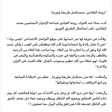
*
زوجة البلتاجي: سنستكمل طريقنا وثورتنا
كدت سناء عبد الجواد، زوجة القيادي بجماعة الإخوان المسلمين محمد
البلتاجي، على استكمال الطريق الثوري
.
وقالت في تدوينة لها عبر حسابها على موقع التواصل الاجتماعي “فيس بوك”:
“نحن لا نختار بلاءنا ولا امتحاننا (وما كان الله ليطلعكم علي الغيب ) ولكن نحمد
الله اولا ونثق ان ما اختاره لنا من البلاء ، وما صاحب هذا البلاء من الرحمة
واللطف والرضا بقدره والثقة في نصره والسكينة والطمأنينة والبشر في
قلوبنا ، لهو عطاء من الله عظيم يستوجب الشكر..فلله الحمد ،في الاولي
والاخرة
“
.
وأضافت: “ها نحن نستكمل طريقنا وثورتنا .. نتعلم من اخطاءنا السابقة
ونراجع المواقف ب ايجابياتها وسلبياتها”.
وأردفت
: “
وها نحن نري الله عز وجل يدير الاحداث من حولنا فتنكشف كل يوم
امام الناس الحقائق ويفضح الله الباطل ويبطله ويذهبه جفاء (بل نقذف بالحق
علي الباطل فيدمغه فأذا هو زاهق ولكم الويل مما تصفون
)”.