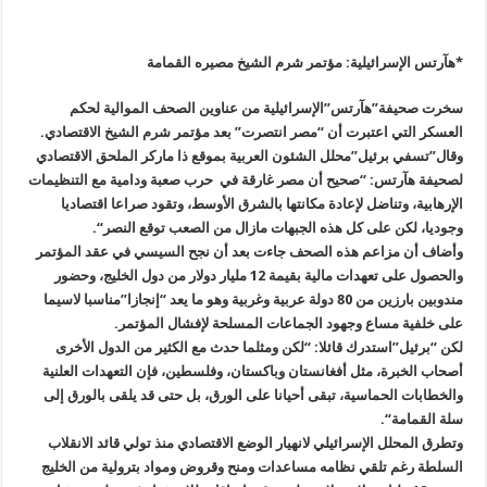
*هآرتس الإسرائيلية: مؤتمر شرم الشيخ مصيره القمامة
سخرت صحيفة”هآرتس”الإسرائيلية من عناوين الصحف الموالية لحكم
العسكر التي اعتبرت أن “مصر انتصرت” بعد مؤتمر شرم الشيخ الاقتصادي
.
وقال”تسفي برئيل”محلل الشئون العربية بموقع ذا ماركر الملحق الاقتصادي
لصحيفة هآرتس: “صحيح أن مصر غارقة في حرب صعبة ودامية مع التنظيمات
الإرهابية، وتناضل لإعادة مكانتها بالشرق الأوسط، وتقود صراعا اقتصاديا
وجوديا، لكن على كل هذه الجبهات مازال من الصعب توقع النصر
“.
وأضاف أن مزاعم هذه الصحف جاءت بعد أن نجح السيسي في عقد المؤتمر
والحصول على تعهدات مالية بقيمة 12 مليار دولار من دول الخليج، وحضور
مندوبين بارزين من 80 دولة عربية وغربية وهو ما يعد “إنجازا”مناسبا لاسيما
على خلفية مساع وجهود الجماعات المسلحة لإفشال المؤتمر
.
لكن “برئيل”استدرك قائلا: “لكن ومثلما حدث مع الكثير من الدول الأخرى
أصحاب الخبرة، مثل أفغانستان وباكستان، وفلسطين، فإن التعهدات العلنية
والخطابات الحماسية، تبقى أحيانا على الورق، بل حتى قد يلقى بالورق إلى
سلة القمامة
“.
وتطرق المحلل الإسرائيلي لانهيار الوضع الاقتصادي منذ تولي قائد الانقلاب
السلطة رغم تلقي نظامه مساعدات ومنح وقروض ومواد بترولية من الخليج