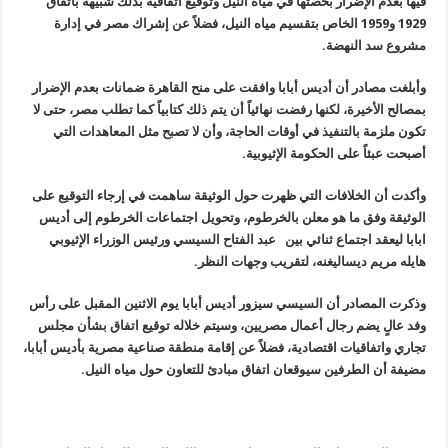
فيها بعدم الإضرار بحصتها في مياه النيل وتوقيع اتفاقية بذلك شبيهة باتفاق
1929 و1959 الخاص بتقسيم مياه النيل، فضلاً عن إشراك مصر في إدارة
مشروع سد النهضة
.
وأبلغت مصادر أن أديس أبابا وافقت على منح القاهرة ضمانات بعدم الإضرار
بمصالح الأخيرة، لكنها رفضت نهائياً أن يتم ذلك كتابياً كما تطلب مصر، حتى لا
تكون ملزمة بالتنفيذ في أوقات الحاجة، وأن لا تصبح مثل المعاهدات التي
أصبحت عبئاً على الحكومة الإثيوبية
.
وأكدت أن الخلافات التي ظهرت حول الوثيقة ساهمت في إرجاء التوقيع على
الوثيقة وفق ما هو معلن بالخرطوم، وتحويل اجتماعات الخرطوم إلى أديس
ابابا ليعقد اجتماع ثنائي بين عبد الفتاح السيسي ورئيس الوزراء الإثيوبي
هايله مريم ديساليغنه، لتقريب وجهات النظر
.
وذكرت المصادر أن السيسي سيزور أديس أبابا يوم الاثنين المقبل على رأس
وفد عالٍ يضم رجال أعمال مصريين، وسيتم خلاله توقيع اتفاق بشأن مجلس
تجاري واتفاقيات اقتصادية، فضلاً عن إقامة منطقة صناعية مصرية بأديس أبابا،
مضيفة أن الطرفين سيوقعان اتفاق مبادئ للتعاون حول مياه النيل
.