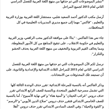
*ننشر الموضوعات التي تم حذفها من منهج اللغة العربية للفصل الدراسي
الثاني لعام 2015 لجميع المراحل
أرسل مكتب الدكتور أحمد السعيد شلبي، مستشار اللغة العربية بوزارة التربية
والتعليم ، “فاكس” مهما إلى جميع مديري المديريات التعليمية في كل
المحافظات
.
جاء نص هذا الفاكس : “بناءً على موافقة الدكتور محب الرافعي، وزير التربية
والتعليم في حكومة الانقلاب ، على تنقيح المناهج من كل الأمور المغلوطة،
ومما يخالف القيم التربوية والتخفيف من منهج اللغة العربية بحذف الحشو
والتكرار
“.
نرسل لكم الآن الموضوعات التي تم حذفها من منهج اللغة العربية للفصل
الدراسي الثاني لعام 2015 للمراحل الثلاث الابتدائية والإعدادية والثانوية، على
أن تستبعد تلك المحذوفات من الامتحانات
.
وذكر الفاكس أنه بالنسبة للمرحلة الابتدائية: تقرر حذف الوحدة الثالثة كلها
التي تشمل مسرحية الطيور المتحدة، وبالنسبة للصف الرابع الابتدائي تقرر
حذف دروس “غرائب الحيتان” و”أمنية هناء” و”في نهاية الأسبوع”، أما بالنسبة
للصف الخامس الابتدائي فتقرر حذف دروس “صلاح الدين الأيوبي
”
و”الرسم”
و”القوة والحيلة”، وفي الصف السادس الابتدائي تقرر حذف دروس “أهلا