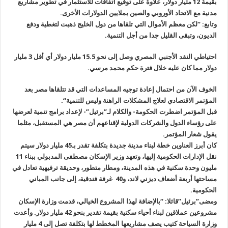
بقيمة
12
مليار دولار، علاوة على توقيع اتفاقات للاستثمار في تطوير مشاريع
مدنية مع الاتحاد الأوروبي والصين بملايين الدولارات الأخرى
.
وتابع: “لكن معظم الأموال التي تلقاها من دول الخليج ذهبت لتغطية ودفع
الديون، وتبقى القليل جدا من أجل التنمية.
احتياطي النقد الأجنبي المصري وصل إلى نحو 15.5 مليار دولار أي أقل 3 مليار
دولار مما كان عليه خلال فترة حكم محمد مرسي.
الخوف الآن من احتمال إعادة توجيه المساعدات التي قد تتلقاها مصر بعد
المؤتمر الاقتصادي لعلاج المشكلات الراهنة وليس للتنمية
“.
قبل المؤتمر اضطرت الحكومة- والكلام لـ”برئيل”- لإعداد برامج تنمية لعرضها
على رؤساء الدول والشركات الدولية لإقناعهم أن مصر هي المستقبل، مثلما
يقول شعار المؤتمر
.
كان أبرز العناوين خطة لبناء مدينة جديدة بتكلفة تقدر بـ45 مليار دولار سيتم
نقل الإدارات الحكومية إليها، وتعهد وزير الإسكان مصطفى المدبولي ببناء 11
مليون وحدة سكنية في هذه المدينة، ومطار متطور، وحديقة ترفيهية تعادل في
مساحتها أربعة أضعاف ديزني لاند، و40 غرفة فندقية، إلى جانب المباني
الحكومية
.
ومضى”برئيل”قائلا: “بالإضافة لهذا المشروع الخيالي، قدمت وزارة الإسكان
مشروعين عملاقين لبناء أحياء سكنية بقيمة تقدير بنحو 42 مليار دولار. وأعدت
وزارة السياحة كتيب يصف مشاريعها المخطط لها بتكلفة تصل إلى 4 مليار