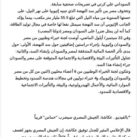
السوداني علي كرتي في تصريحات صحفية سابقة
.
وتتخوف مصر من تأثير سد النهضة الذي تبنيه إثيوبيا على نهر النيل، على
حصتها السنوية من مياه النيل التي تبلغ 55.5 مليار متر مكعب، بينما يؤكد
الجانب الإثيوبي أن سد النهضة سيمثل نفعا لها خاصة في مجال توليد الطاقة،
كما أنه لن يمثل ضررا على السودان ومصر (دولتا المصب)
وفي 22 سبتمبر/ أيلول الماضي، أوصت لجنة خبراء وطنيين من مصر
والسودان وإثيوبيا، بإجراء دراستين إضافيتين حول سد النهضة، الأولى: حول
مدى تأثر الحصة المائية المتدفقة لمصر والسودان بإنشاء السد، والثانية:
تتناول التأثيرات البيئة والاقتصادية والاجتماعية المتوقعة على مصر والسودان
جراء إنشاء هذا السد
.
وتتكون لجنة الخبراء الوطنيين من 6 أعضاء محليين (اثنين من كل من مصر
والسودان وإثيوبيا)، و4 خبراء دوليين في مجالات هندسة السدود وتخطيط
الموارد المائية، والأعمال الهيدرولوجية، والبيئة، والتأثيرات الاجتماعية
والاقتصادية للسدود
.
*
بالفيديو.. عكاشة: الجيش المصري سيضرب ”حماس” قريباً
قال الإعلامي المثير للجدل توفيق عكاشة، إن الجيش المصري يجهز لقصف
حركة المقاومة الإسلامية (حماس) قريباً، قائلاً: “إن شاء الله سيتم دحر