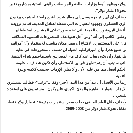
دولار، ومثلهما أيضا وزارات الطاقة والمواصلات والبنى التحتية بمشاريع تقدر
بنحو 15 مليار دولار
“.
وأضاف أن أي زائر مهم وصل إلى مطار شرم الشيخ واستقبله شباب يرتدون
الزي العسكري وجههوه للسيارات التي ستقله لفنادق المدينة، قد تم تزويده
بأفضل البروشورات اللامعة التي تضم صور تحاكي المشاريع المخطط لها
.
وخلص الكاتب إلى أنه “ومن أجل تنفيذ هذه المشروعات التنموية العملاقة،
فإن على المستثمرين الاقتناع أن مصر مكان مناسب للاستثمار وأن أموالهم
لن تضيع هدرا، وأن البيرقراطية الثقيلة لن تعصف بالمشروعات في بداية
طريقها، وأن يكون هناك عدد كاف من المصريين باستطاعتهم شراء الشقق
التي ستبنى، أن يتم تطبيق قوانين الاستثمار، وأن تكون شفافية منظومة
الحكم أفضل مما هي عليه الآن، وألا يملي الإرهاب -بحسب كلامه- وتيرة
التنمية
“.
ربما من الأفضل أن نبدأ من هذا البند الأخير- وفقا لـ”برئيل”- فطالما يستشري
الإرهاب بشوارع القاهرة والمدن الكبرى، فلن يكون المسثمرون على استعداد
للمجيء
.
وأضاف خلال العام الماضي دخلت مصر اسثتمارات بقيمة 4.7 ملياردولار فقط،
مقابل نحو 8 مليار دولار بين 2008-2009
.