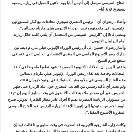
الفتاح السيسي سيصل إلى أديس أبابا يوم الاثنين المقبل في زيارة رسمية
تستغرق ثلاثة أيام
.
وأضاف رضوان أن “الرئيس المصري سيجري محادثات مع كبار المسؤولين
الإثيوبيين، في مقدمتهم رئيس الوزراء الإثيوبي هيلي ماريام ديسالين
”.
ومضى قائلا إن “الرئيس السيسي من المحتمل أن يلقي كلمة خلال زيارته
أمام البرلمان الإثيوبي
”.
وأشار رضوان حسين إلى أن رئيس الوزراء الإثيوبي هيلي ماريام ديسالين
شارك مصر الأسبوع الماضي في المنتدى الاقتصادي العالمي الذى عقد فى
منتجع شرم الشيخ .
واعتبر الوزير أن العلاقات الإثيوبية المصرية تشهد تطورا ملحوظا في كافة
المجالات وخاصة بعد لقاء رئيس الوزراء الإثيوبي هيلي ماريام ديسالين
وعبدالفتاح السيسي في ملابو بغنيا الاستوائية في يونيو/حزيران 2014
.
ولم يصدر أي تأكيد رسمي من الجانب المصري حول تلك الزيارة حتى ظهر
الخميس، غير أن مصادر ملاحية قالت للأناضول في وقت سابق اليوم إن “وفدا
من مسؤولي الرئاسة المصرية يضم 8 أفراد غادر مطار القاهرة الدولي، صباح
اليوم الخميس، متوجها إلى إثيوبيا للإعداد لزيارة الرئيس عبد الفتاح السيسي
المقررة الأسبوع المقبل”.
وكانت زارة الخارجية الاثيوبية قد أصدرت في وقت سابق بيانا قالت فيه إن
وزراء خارجية اثيوبيا والسودان ومصر توصلوا إلى تفاهمات حول مشروع