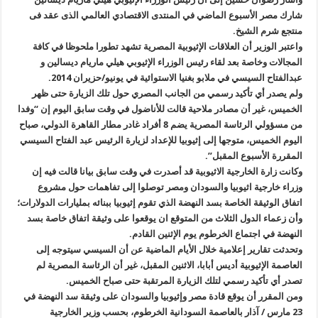
شارك مصر الأسبوع الماضي في المنتدى الاقتصادي العالمي الذى عقد فى
منتجع شرم الشيخ.
واعتبر الوزير أن العلاقات الإثيوبية المصرية تشهد تطورا ملحوظا في كافة
المجالات وخاصة بعد لقاء رئيس الوزراء الإثيوبي هيلي ماريام ديسالين و
عبدالفتاح السيسي في ملابو بغنيا الاستوائية في يونيو/حزيران 2014
.
ولم يصدر أي تأكيد رسمي من الجانب المصري حول تلك الزيارة حتى ظهر
الخميس، غير أن مصادر ملاحية قالت للأناضول في وقت سابق اليوم إن “وفدا
من مسؤولي الرئاسة المصرية يضم 8 أفراد غادر مطار القاهرة الدولي، صباح
اليوم الخميس، متوجها إلى إثيوبيا للإعداد لزيارة الرئيس عبد الفتاح السيسي
المقررة الأسبوع المقبل
”.
وكانت زارة الخارجية الاثيوبية قد أصدرت في وقت سابق بيانا قالت فيه إن
وزراء خارجية اثيوبيا والسودان ومصر توصلوا إلى تفاهمات حول مشروع
اتفاق الوثيقة الخاصة بسد النهضة الذي تقوم إثيوبيا ببنائه بمليارات الدولارات؛
وأن زعماء الدول الثلاث من المتوقع ان يوقعوا على وثيقة اتفاق خاصة بسد
النهضة في اجتماع الخرطوم يوم الإثنين القادم
.
وتحدثت تقارير إعلامية خلال الأيام الماضية عن أن السيسي سيتوجه إلى
العاصمة الإثيوبية أديس أبابا، الاثنين المقبل، غير أن الرئاسة المصرية لم
تصدر أي تأكيد رسمي لتلك الزيارة المرتقبة حتى صباح الخميس
.
ومن المقرر أن يوقع قادة مصر وإثيوبيا والسودان على وثيقة سد النهضة في
23 مارس / آذار بالعاصمة السودانية الخرطوم، بحسب وزير الخارجية