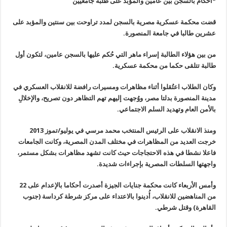
*أحكام بالسجن بين عامين والمؤبد على طلبة جامعيين
قضت محكمة عسكرية مصرية بالسجن لمدد تراوحت بين سنتين والمؤبد على
عشرين طالبا في جامعة المنصورة
.
من بين هؤلاء الطالبة إسراء ماهر التي حُكم عليها بالسجن عامين، لتكون أول
طالبة تتلقى حكما من محكمة عسكرية
.
وكان الطلاب اعتُقلوا أثناء مظاهرات ومسيرات رافضة للانقلاب العسكري في
مدينة المنصورة بدلتا مصر، ووُجهت إليهم تهم التظاهر دون تصريح، والإخلالِ
بالأمن العام وتهديد السلم الاجتماعي
.
ومنذ الانقلاب على الرئيس المنتخب محمد مرسي في يوليو/تموز 2013
خرجت العديد من المظاهرات في مختلف المدن المصرية، وكانت الجامعات
فاعلا نشطا في هذه الاحتجاجات حيث كانت تشهد مظاهرات بشكل مستمر،
واجهتها السلطات المصرية بإجراءات شديدة
.
وأمس الأربعاء كانت محكمة جنايات الجيزة أصدرت أحكاما بالإعدام على 22
من المناهضين للانقلاب، أُدينوا بالاعتداء على مركز شرطة كرداسة (جنوب
القاهرة) وقتل شرطي
.