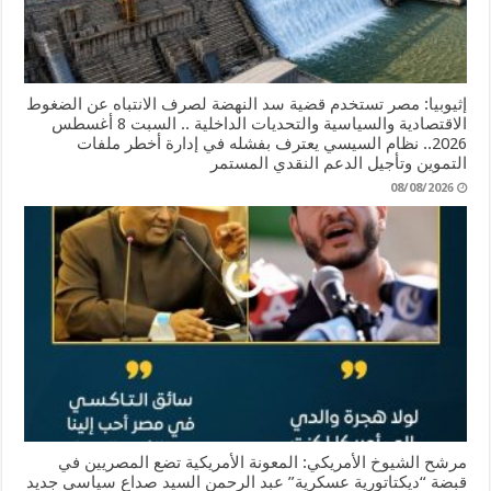
إثيوبيا: مصر تستخدم قضية سد النهضة لصرف الانتباه عن الضغوط
الاقتصادية والسياسية والتحديات الداخلية .. السبت 8 أغسطس
2026.. نظام السيسي يعترف بفشله في إدارة أخطر ملفات
التموين وتأجيل الدعم النقدي المستمر
08/08/2026
مرشح الشيوخ الأمريكي: المعونة الأمريكية تضع المصريين في
قبضة “ديكتاتورية عسكرية” عبد الرحمن السيد صداع سياسي جديد