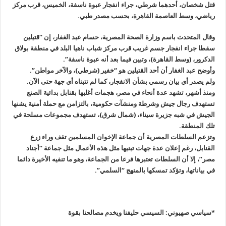
قتل شخصان، أحدهما شرطي، جراء انفجار عبوة ناسفة، الخميس، قرب مركز
رياضي، وسط العاصمة القاهرة، بحسب مصدر طبي
.
وقال المتحدث باسم وزارة الصحة المصرية، حسام عبد الغفار، إن “قتيلين
سقطا جراء انفجار جسم غريب قرب مركز شباب ناهيا البلد في منطقة بولاق
الدكرور، (وسط القاهرة)، وتبين فيما بعد أنه عبوة ناسفة”.
وأوضح عبد الغفار أن أحد القتيلين هو “خفير (شرطي)، والآخر مواطن”.
ولم يصدر أي بيان رسمي بشأن الانفجار، كما لم تتبناه أي جهة حتى الآن
.
ومنذ أشهر، تشهد عدة أنحاء في مصر، هجمات أغلبها بقنابل بدائية الصنع
تستهدف رجال جيش وشرطة ومنشآت حكومية، بالتزامن مع حملة أمنية يشنها
الجيش في شبه جزيرة سيناء، (شمال شرق)، تستهدف مجموعات مسلحة في
تلك المنطقة
.
وتزعم السلطات المصرية أن جماعة الإخوان المسلمين تقف وراء زرع
القنابل، رغم إعلان عدة جهات تبنيها مثل هذه الأعمال مثل جماعة “أجناد
مصر”، إلا أن السلطات تعتبرها فرعا من الجماعة، وهو ما تنفيه الأخيرة دائما
في بياناتها، وتؤكد تمسكها بالمنهج “السلمي”.
*سياسي صهيوني: السيسي حليفنا ويخدم مصالحنا بقوة