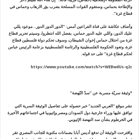
والإطاحة بحماس، وستقوم القوات المسلحة بضرب بؤر الارهاب وحماس في
قطاع غزة”.
وأضاف عكاشة على قناة الفراعين أمس: “الدور الدور الدور.. موعود يللي
عليك الدور، واللي عليه الدور حماس، بفضل الله انتظروا، وسيتم تحرير قطاع
غزة من احتلال حماس إخوان الشيطان، وسوف تحكم دولة فلسطين قطاع
غزة، وتعود الحكومة الفلسطينية والرئاسة الفلسطينية بزعامة الرئيس عباس
لحكم قطاع غزة
”
على حد قوله
.
https://www.youtube.com/watch?v=WEBwdUs-q2c
*وثيقة سريّة مسربة عن “سدّ النّهضة
”
نشر موقع “العربي الجديد” خبر حصوله على تفاصيل الوثيقة السرية التي
توافق عليها وزراء خارجية دول السودان ومصر وإثيوبيا في اجتماعاتهم الأخيرة
في الخرطوم بشأن سد النهضة الإثيوبي
.
واقترحت الوثيقة أن تدفع أديس أبابا بضمانات مكتوبة للجانب المصري تقر