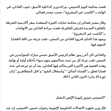
قضت محكمة اليوم الخميس، ببراءة وزير الداخلية الأسبق، حبيب العادلي، في
اتهامه بـ”الكسب غير المشروع”، حسب مصدر قضائي
.
وقال مصدر قضائي إن محكمة جنايات الجيزة المنعقدة بمقر أكاديمية الشرطة
بالقاهرة الجديدة (شرقي القاهرة)، قضت ببراءة العادلي من الاتهامات
بـ”الكسب غير المشروع”.
ويمهد هذا الحكم لخروج العادلي من السجن، عقب تبرئته من كافة القضايا
المتهم فيها
.
والعادلي كان آخر رموز نظام الرئيس الأسبق حسني مبارك المتواجدين في
السجن عقب تبرئة كل من تمت محاكمتهم منهم سواء بأحكام أولية أو نهائية
.
وهذه القضية هي الأخيرة التي يحاكم فيها العادلي، بعد أن تم تبرئته في عدة
قضايا تتعلق بـ”الفساد المالي” “واستغلال النفوذ” و”قتل المتظاهرين” إبان
ثورة 25 يناير/ كانون الثاني 2011
.
*
السيسي سيزور إثيوبيا الإثنين المقبل
قال وزير شؤون الاتصالات الحكومية الإثيوبية رضوان حسين، الخميس، إن عبد