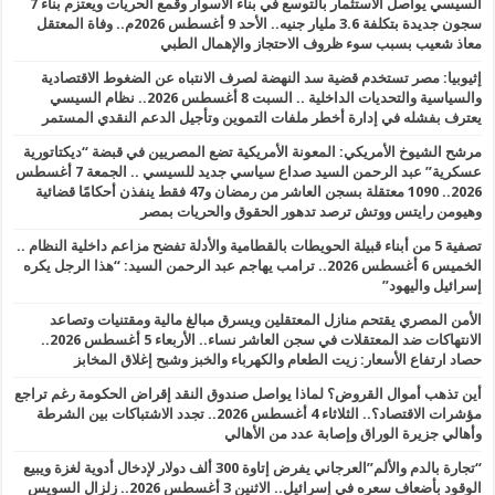
السيسي يواصل الاستثمار بالتوسع في بناء الأسوار وقمع الحريات ويعتزم بناء 7
سجون جديدة بتكلفة 3.6 مليار جنيه.. الأحد 9 أغسطس 2026م.. وفاة المعتقل
معاذ شعيب بسبب سوء ظروف الاحتجاز والإهمال الطبي
إثيوبيا: مصر تستخدم قضية سد النهضة لصرف الانتباه عن الضغوط الاقتصادية
والسياسية والتحديات الداخلية .. السبت 8 أغسطس 2026.. نظام السيسي
يعترف بفشله في إدارة أخطر ملفات التموين وتأجيل الدعم النقدي المستمر
مرشح الشيوخ الأمريكي: المعونة الأمريكية تضع المصريين في قبضة “ديكتاتورية
عسكرية” عبد الرحمن السيد صداع سياسي جديد للسيسي .. الجمعة 7 أغسطس
2026.. 1090 معتقلة بسجن العاشر من رمضان و47 فقط ينفذن أحكامًا قضائية
وهيومن رايتس ووتش ترصد تدهور الحقوق والحريات بمصر
تصفية 5 من أبناء قبيلة الحويطات بالقطامية والأدلة تفضح مزاعم داخلية النظام ..
الخميس 6 أغسطس 2026.. ترامب يهاجم عبد الرحمن السيد: “هذا الرجل يكره
إسرائيل واليهود”
الأمن المصري يقتحم منازل المعتقلين ويسرق مبالغ مالية ومقتنيات وتصاعد
الانتهاكات ضد المعتقلات في سجن العاشر نساء.. الأربعاء 5 أغسطس 2026..
حصاد ارتفاع الأسعار: زيت الطعام والكهرباء والخبز وشبح إغلاق المخابز
أين تذهب أموال القروض؟ لماذا يواصل صندوق النقد إقراض الحكومة رغم تراجع
مؤشرات الاقتصاد؟.. الثلاثاء 4 أغسطس 2026.. تجدد الاشتباكات بين الشرطة
وأهالي جزيرة الوراق وإصابة عدد من الأهالي
“تجارة بالدم والألم”العرجاني يفرض إتاوة 300 ألف دولار لإدخال أدوية لغزة ويبيع
الوقود بأضعاف سعره في إسرائيل.. الاثنين 3 أغسطس 2026.. زلزال السويس