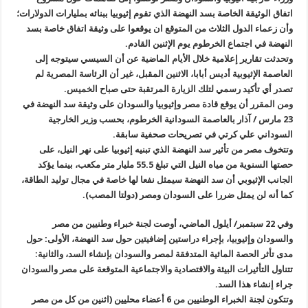
اتفاق الوثيقة الخاصة بسد النهضة الذي تقوم إثيوبيا ببنائه بمليارات الدولارات؛
وأن زعماء الدول الثلاث من المتوقع ان يوقعوا على وثيقة اتفاق خاصة بسد
النهضة في اجتماع الخرطوم يوم الإثنين القادم
.
وتحدثت تقارير إعلامية خلال الأيام الماضية عن أن السيسي سيتوجه إلى
العاصمة الإثيوبية أديس أبابا، الاثنين المقبل، غير أن الرئاسة المصرية لم
تصدر أي تأكيد رسمي لتلك الزيارة المرتقبة حتى صباح الخميس
.
ومن المقرر أن يوقع قادة مصر وإثيوبيا والسودان على وثيقة سد النهضة في
23 مارس / آذار بالعاصمة السودانية الخرطوم، بحسب وزير الخارجية
السوداني علي كرتي في تصريحات صحفية سابقة
.
وتتخوف مصر من تأثير سد النهضة الذي تبنيه إثيوبيا على نهر النيل، على
حصتها السنوية من مياه النيل التي تبلغ 55.5 مليار متر مكعب، بينما يؤكد
الجانب الإثيوبي أن سد النهضة سيمثل نفعا لها خاصة في مجال توليد الطاقة،
كما أنه لن يمثل ضررا على السودان ومصر (دولتا المصب).
وفي 22 سبتمبر/ أيلول الماضي، أوصت لجنة خبراء وطنيين من مصر
والسودان وإثيوبيا، بإجراء دراستين إضافيتين حول سد النهضة، الأولى: حول
مدى تأثر الحصة المائية المتدفقة لمصر والسودان بإنشاء السد، والثانية:
تتناول التأثيرات البيئة والاقتصادية والاجتماعية المتوقعة على مصر والسودان
جراء إنشاء هذا السد
.
وتتكون لجنة الخبراء الوطنيين من 6 أعضاء محليين (اثنين من كل من مصر