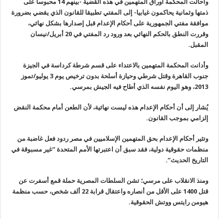
وأحالت المحكمة أوراق المتهمين في هذه القضية -بينهم 14 محبوسا على
ذمتها وثمانية يحاكمون غيابيا- إلى المفتي تطبيقا للقانون الذي يقضي بضرورة
موافقة مفتي الجمهورية على أحكام الإعدام قبل إصدارها بشكل نهائي،
وقررت النطق بالحكم النهائي بعد ورود رد المفتي في 20 أبريل/نيسان
المقبل
.
وأدانت المحكمة المتهمين بالاعتداء على قسم شرطة كرداسة في الجيزة
جنوب القاهرة وقتل شرطي وحيازة أسلحة بدون ترخيص يوم 3 يوليو/تموز
2013، وهو اليوم نفسه الذي أطاح فيه الجيش بمرسي
.
يُشار إلى أن أحكام الإعدام هذه ليست نهائية، لأن الطعن أمام محكمة النقض
إلزامي بموجب القانون
.
وتثير أحكام الإعدام بحق المتهمين الإسلاميين في مصر ردود فعل غاضبة من
منظمات حقوقية دولية، فقد سبق أن اعتبرتها الأمم المتحدة “غير مسبوقة في
التاريخ الحديث
“.
ومنذ الانقلاب على مرسي؛ تشن السلطات المصرية حملة قمع أسفرت عن
قتل 1400 على الأقل من أنصاره واعتقال قرابة 22 ألف شخص، حسب منظمة
هيومن رايتس ووتش الحقوقية
.