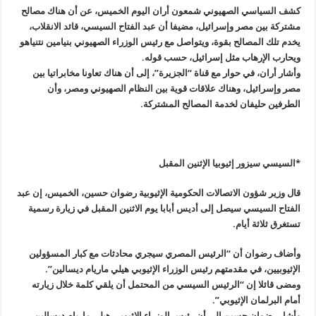
كشف السياسي الصهيوني شمعون أران اليوم الخميس، عن أن هناك مصالح
مشتركة بين مصر وإسرائيل، مضيفا أن عبد الفتاح السيسي، قائد الانقلاب،
يخدم تلك المصالح بقوة، ويتواصل مع رئيس الوزراء الصهيوني بنيامين نتنياهو
ويحارب الإرهاب مثل إسرائيل، حسب قوله
.
وأشار أران، في حوار مع قناة “الجزيرة”، إلى أن هناك تعاونا مخابراتيا بين
مصر وإسرائيل، وهناك علاقات قوية بين النظام الصهيوني ومصر، وأن
الطرفين حليفان لخدمة المصالح المشتركة
.
*السيسي سيزور إثيوبيا الإثنين المقبل
قال وزير شؤون الاتصالات الحكومية الإثيوبية رضوان حسين، الخميس، إن عبد
الفتاح السيسي سيصل إلى أديس أبابا يوم الاثنين المقبل في زيارة رسمية
تستغرق ثلاثة أيام
.
وأضاف رضوان أن “الرئيس المصري سيجري محادثات مع كبار المسؤولين
الإثيوبيين، في مقدمتهم رئيس الوزراء الإثيوبي هيلي ماريام ديسالين”.
ومضى قائلا إن “الرئيس السيسي من المحتمل أن يلقي كلمة خلال زيارته
أمام البرلمان الإثيوبي”.
وأشار رضوان حسين إلى أن رئيس الوزراء الإثيوبي هيلي ماريام ديسالين