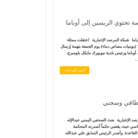
ة تحتوي الريسين إلى أوباما
باما شبكة المرصد الإخبارية اعتقلت ممثلة
″ (يوميات مصاص دماء) يوم الجمعة بتهمة إرسال
وباما ورئيس بلدية نيويورك مايكل بلومبرج،
…
أكمل القراءة »
ختطافي وسجني
صد الإخبارية بعث الصحفي اليمني عبدالإله
سياسي حيث يقضي حكماً أصدرته المحكمة
لقاعدة. وأصدر الرئيس السابق علي عبدالله