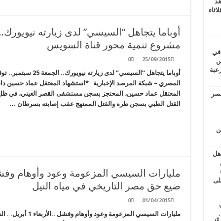
قد
اثاء
مشروع تنمية محور قناة السويس
 في
0
25/09/2015
لسويس
وابع مرعبة
أوباما يتجاهل “السيسي”
المصري – شبكة المرصد الإخبارية *استشهاد المعتقل عماد حسين داخ
المعتقل عماد حسين، المحتجز بسجن مستشفى القصر العيني، في ظل
مصر
القتل الطبي بسجن طره والقتل الممنهج عقب إصابته بسرطان …
ين
اهل
طس
عاشات المتأخرة 6
لى
ضيع حق مصر التاريخي في مياه النيل
0
01/04/2015
.
مليارات السيسي المزع