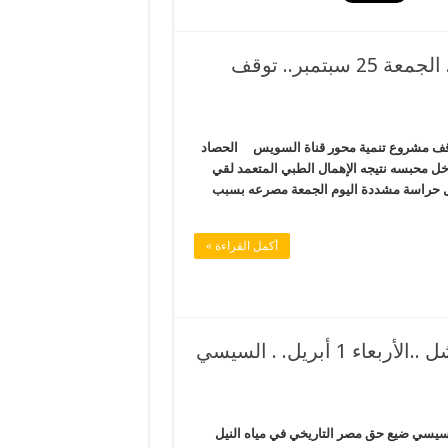
أوباما يتجاهل “السيسي” لدى زيارته نيويورك.. الجمعة 25 سبتمبر.. توقف
 لدى زيارته نيويورك.. الجمعة 25 سبتمبر.. توقف مشروع تنمية محور قناة السويس الحصاد
ل محبسه نتيجه الإهمال الطبي المتعمد لقي
 حراسة مشددة اليوم الجمعة مصرعه بسبب
أكمل القراءة »
مليارات السيسي المزعومة وعود وأوهام وفشل ..الأربعاء 1 أبريل. . السيسي
ومة وعود وأوهام وفشل ..الأربعاء 1 أبريل. . السيسي ضيع حق مصر التاريخي في مياه النيل