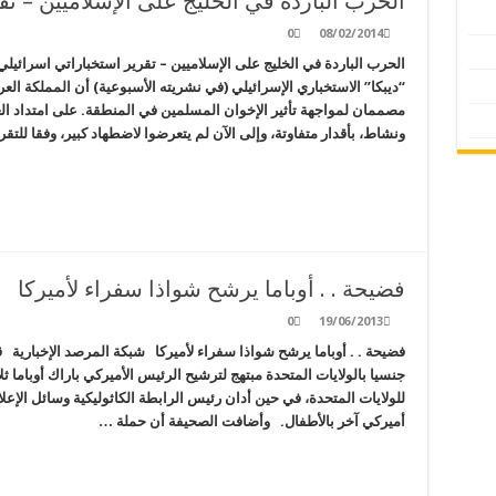
الحرب الباردة في الخليج على الإسلاميين – تق
0
08/02/2014
الحرب الباردة في الخليج على الإسلاميين – تقرير استخباراتي اسرائيلي
“ديبكا” الاستخباري الإسرائيلي (في نشريته الأسبوعية) أن المملكة العر
مصممان لمواجهة تأثير الإخوان المسلمين في المنطقة. على امتداد الع
ونشاط، بأقدار متفاوتة، وإلى الآن لم يتعرضوا لاضطهاد كبير، وفقا للتقر
فضيحة . . أوباما يرشح شواذا سفراء لأميركا
0
19/06/2013
فضيحة . . أوباما يرشح شواذا سفراء لأميركا شبكة المرصد الإخبارية 
جنسيا بالولايات المتحدة مبتهج لترشيح الرئيس الأميركي باراك أوباما 
للولايات المتحدة، في حين أدان رئيس الرابطة الكاثوليكية وسائل الإعلا
أميركي آخر بالأطفال. وأضافت الصحيفة أن حملة …