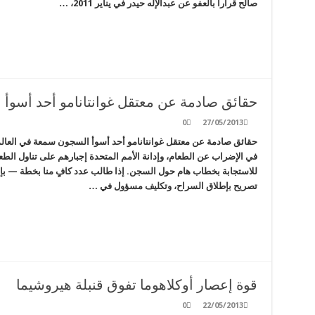
صالح قراراً بالعفو عن عبدالإله حيدر في يناير 2011، …
حقائق صادمة عن معتقل غوانتانامو أحد أسوأ
0
27/05/2013
حقائق صادمة عن معتقل غوانتانامو أحد أسوأ السجون سمعة في العالم
في الإضراب عن الطعام، وإدانة الأمم المتحدة إجبارهم على تناول الطع
للاستجابة بخطاب هام حول السجن. إذا طالب عدد كافٍ منا بخطة — بإم
تصريح بإطلاق السراح، وتكليف مسؤول في …
قوة إعصار أوكلاهوما تفوق قنبلة هيروشيما
0
22/05/2013