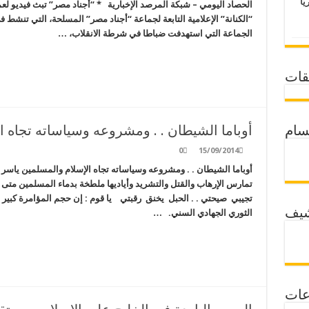
يًّا
الحصاد اليومي – شبكة المرصد الإخبارية * “أجناد مصر” تبث فيديو ل
“الكنانة” الإعلامية التابعة لجماعة “أجناد مصر” المسلحة، التي تنشط 
الجماعة التي استهدفت ضباطا في شرطة الانقلاب، …
قات
أوباما الشيطان . . ومشروعه وسياساته تجاه ا
سام
0
15/09/2014
أوباما الشيطان . . ومشروعه وسياساته تجاه الإسلام والمسلمين ياسر 
تمارس الإرهاب والقتل والتشريد وأياديها ملطخة بدماء المسلمين مت
تجيبي صيحتي . . الحبل يخنق رقبتي يا قوم : إن حجم المؤامرة كبي
شيف
الثوري الجهادي السني. …
عات