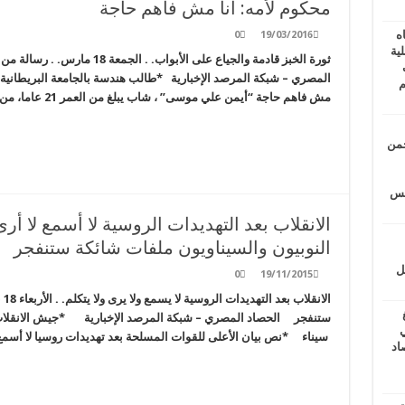
محكوم لأمه: أنا مش فاهم حاجة
ه
0
19/03/2016
ية
ثورة الخبز قادمة والجياع على الأب
ف
م
مش فاهم حاجة “أيمن علي موسى” ، شاب يبلغ من العمر 21 عاما، من عائلة متيسرة ، جميع …
حمن
يتس
النوبيون والسيناويون ملفات شائكة ستنفجر
ل
0
19/11/2015
ال
ستنفجر الحصاد المصري – شبكة المرصد الإخبارية *جيش الانقلا
ي
سيناء *نص بيان الأعلى للقوات المسلحة بعد تهديدات روسيا لا أسمع ل
أغسطس 2026.. حصاد