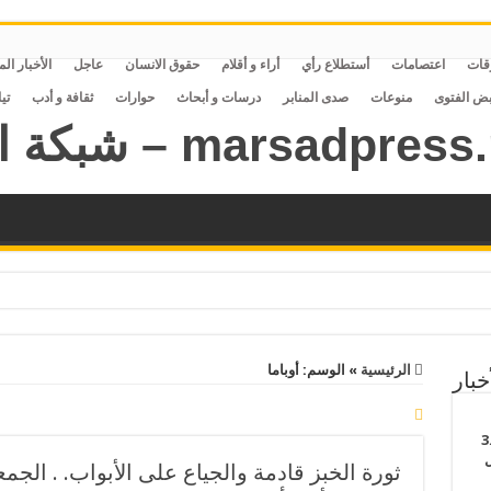
قات
اعتصامات
أستطلاع رأي
أراء و أقلام
حقوق الانسان
عاجل
الأخبار ال
بض الفتوى
منوعات
صدى المنابر
درسات و أبحاث
حوارات
ثقافة و أدب
تي
الرئيسية
»
الوسم:
أوباما
خبار
ء 7 سجون جديدة بتكلفة 3.6
تقل