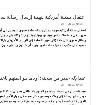
اعتقال ممثلة أمريكية بتهمة إرسال رسالة سام
0
08/06/2013
اعتقال ممثلة أمريكية بتهمة إرسال رسالة سامة تحتوي الريسين إلى أو
ظهرت في مسلسلات تلفزيونية من بينها “ووكينج ديد” و”فامباير دياريز
رسائل تحتوي على مادة (الريسين) السامة إلى الرئيس الأمريكي باراك أ
حسبما قال مكتب التحقيقات الاتحادي. وتردد أن شانون ريتشاردسون 
عبدالإله حيدر من سجنه: أوباما هو المتهم با
0
28/05/2013
عبدالإله حيدر من سجنه: أوباما هو المتهم باختطافي وسجني شبكة المر
حيدر شائع برسالة إلى زملاء مهنته من داخل سجنه في جهاز الأمن ال
الجزائية المتخصصة بسجنه خمس سنوات بعد مزاعم بتعاونه مع تنظيم ا