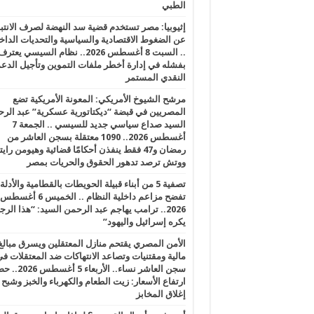
الطبي
إثيوبيا: مصر تستخدم قضية سد النهضة لصرف الانتبا
عن الضغوط الاقتصادية والسياسية والتحديات الداخل
.. السبت 8 أغسطس 2026.. نظام السيسي يعتر
بفشله في إدارة أخطر ملفات التموين وتأجيل الدع
النقدي المستمر
مرشح الشيوخ الأمريكي: المعونة الأمريكية تضع
المصريين في قبضة “ديكتاتورية عسكرية” عبد الر
السيد صداع سياسي جديد للسيسي .. الجمعة 7
أغسطس 2026.. 1090 معتقلة بسجن العاشر من
رمضان و47 فقط ينفذن أحكامًا قضائية وهيومن را
ووتش ترصد تدهور الحقوق والحريات بمصر
تصفية 5 من أبناء قبيلة الحويطات بالقطامية والأدلة
تفضح مزاعم داخلية النظام .. الخميس 6 أغسطس
2026.. ترامب يهاجم عبد الرحمن السيد: “هذا الرج
يكره إسرائيل واليهود”
الأمن المصري يقتحم منازل المعتقلين ويسرق مبالغ
مالية ومقتنيات وتصاعد الانتهاكات ضد المعتقلات ف
سجن العاشر نساء.. الأربعاء 5 
ارتفاع الأسعار: زيت الطعام والكهرباء والخبز وشبح
إغلاق المخابز