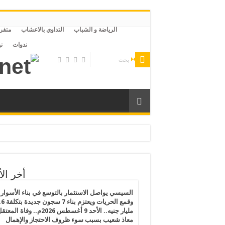
الرياضة و الشباب
التداوي بالاعشاب
متفر
ندوات
ن
لليبية وتقاعس من الحكومة التركية ليتعرض لخطر التعذيب والموت بمصر
رى الفلسطينيين يكشف انهيار القانون الدولي ويهدد القيم الإنسانية
أخر الأ
رس 2026.. النظام المصري يفرض إجراءات تقشف جديدة على المساجد والظلام يسود مصر بعد قرارات الغلق وتخفيض الإنارة ورفع أسعار المواصلات
السيسي يواصل الاستثمار بالتوسع في بناء الأسوار
وقمع الحريات ويعتزم بنا
مليار جنيه.. الأحد 9 أغسطس 2026م.. وفاة المع
الفقر المائي”: خطاب بدر عبدالعاطي عن القانون الدولي يصطدم بواقع الملء الأحادي وسد النهضة يراكم المخاطر
معاذ شعيب بسبب سوء ظروف الاحتجاز والإهمال