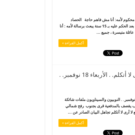
واب. . الجمعة 18 مارس. . رسالة من محكوم لأمه: أنا مش فاهم حاجة الحصاد
المصري – شبكة المرصد الإخبارية *طالب هندسة بالجامعة البريطانية بعد الحكم عليه بـ 15 سنة يبعث برسالة لأمه : أنا
أكمل القراءة »
الانقلاب بعد التهديدات الروسية لا أسمع لا أرى لا أتكلم. . الأربعاء 18 نوفمبر. .
انقلاب بعد التهديدات الروسية لا يسمع ولا يرى ولا يتكلم. . الأربعاء 18 نوفمبر. . النوبيون والسيناويون ملفات شائكة
ب يقصف بالمدفعية قرى بجنوب رفح شمالي
ا أرى لا أتكلم تجاهل البيان الصادر عن …
أكمل القراءة »