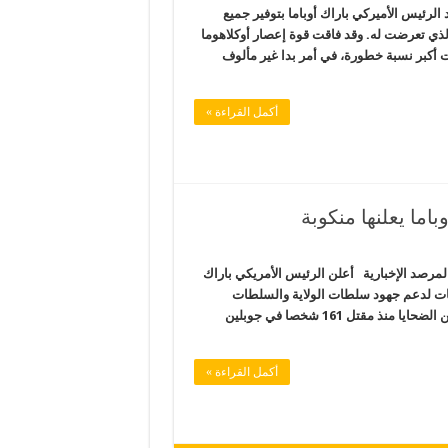
الرئيس الأميركي باراك أوباما بتوفير جميع
الذي تعرضت له. وقد فاقت قوة إعصار أوكلاهوما
ت أكبر نسبة خطورة، في أمر بدا غير مألوف
أكمل القراءة »
بكة المرصد الإخبارية أعلن الرئيس الأمريكي باراك
نات لدعم جهود سلطات الولاية والسلطات
المحلية في ضاحية مور بعد الإعصار الذي تسبب في سقوط أكبر عدد من الضحايا منذ مقتل 161 شخصا في جوبلين
أكمل القراءة »