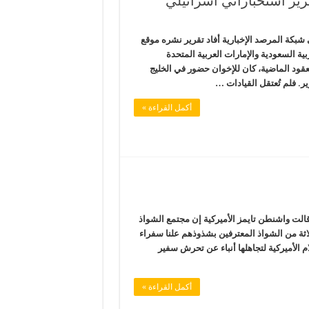
رير استخباراتي اسرائيلي
 شبكة المرصد الإخبارية أفاد تقرير نشره موقع
بية السعودية والإمارات العربية المتحدة
قود الماضية، كان للإخوان حضور في الخليج
ير. فلم تُعتقل القيادات …
أكمل القراءة »
قالت واشنطن تايمز الأميركية إن مجتمع الشواذ
ثلاثة من الشواذ المعترفين بشذوذهم علنا سفراء
م الأميركية لتجاهلها أنباء عن تحرش سفير
أكمل القراءة »