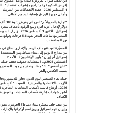
أين تذهب أموال القروض؟ لماذا يواصل صندوق الن
إقراض الحكومة رغم تراجع مؤشرات الاقتصاد؟.. الثل
4 أغسطس 2026.. تجدد الاشتباكات بين الشرطة
وأهالي جزيرة الوراق وإصابة عدد من الأهالي
“تجارة بالدم والألم”العرجاني يفرض إتاوة 300 ألف
دولار لإدخال أدوية لغزة ويبيع الوقود بأضعاف سعره
إسرائيل.. الاثنين 3 أغسطس 2026.. زلزال ا
المدمر مع ساعات الفجر بقوة 5.6 درجات وت
تهز المحافظات
المسيّرة تعيد فتح ملف الرصد والإنذار والدفاع في 
من مدارج 5 يونيو إلى ميناء دمياط ومن المستفيد؟
إسرائيل أم إيران؟ وأين الأوكتاجون؟.. الأحد 2
أغسطس 2026م.. 8 منظمات حقوقية تختتم حملة
“عايز أتنفس” بـ13 مطلبا وتحذر من موت المحتجز
بسبب التكدس والحر
حملة بقاء السيسي ليوم الدين: تجاوز للدستور وتج
للأزمات الاقتصادية والمعيشية.. السبت 1 أغس
2026.. أوضاع قاسية لأصحاب الم
أشهر شهادات مُحْزِنة لأصحاب المعاشات والعيش ع
الكفاف
من يقف خلف مسيّرة ميناء دمياط؟ الحوثيون ينفون
وإيران تتهم اسرائيل وبروز اسم أوكرانيا والإمارات.