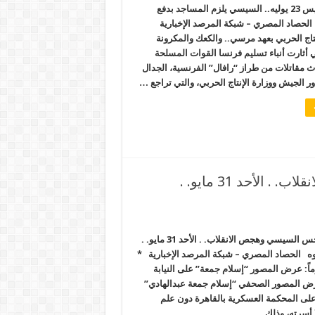
إسرائيل.. الخميس 23 يوليه.. السيسي يلزم المساجد بدفع
ء الحصاد المصري – شبكة المرصد الإخبارية
نتاج الحربي بعهد مرسي.. والكعك والمكرونة
 أثارت أنباء تسليم فرنسا القوات المسلحة
ث مقاتلات من طراز “رافال” الفرنسية، الجدال
 الجيش ووزارة الإنتاج الحربي، والتي تراجع …
شعب مصر في ظل نحس السيسي وهجص الانقلاب. . الأحد 31 مايو. .
شعب مصر في ظل نحس السيسي وهجص الانقلاب. . الأحد 31 مايو. .
 الحصاد المصري – شبكة المرصد الإخبارية *
إخفائه لمدة 35 يوماً: عرض المصور “‏إسلام جمعة” على النيابة
ُرض المصور الصحفي “إسلام جمعة عبدالهادي”
ميس 28 مايو على المحكمة العسكرية بالقاهرة دون علم
 أسرته، وذلك …