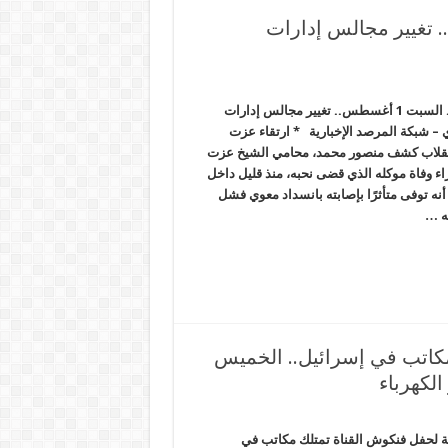
ام .. السبت 1 أغسطس.. تغيير مجالس إدارات
السيسي يحارب الإسلام .. السبت 1 أغسطس.. تغيير مجالس إدارات
– شبكة المرصد الإخبارية * ارتقاء عزت
نقلاب كشف منصور محمد، محامي الشيخ عزت
ء وفاة موكله الذي قضى نحبه، منذ قليل داخل
ه توفى متأثرًا بإصابته بانسداد معوي فشل
له …
مكاتب في إسرائيل.. الخميس
 لحفل فنكوش القناة تمتلك مكاتب في