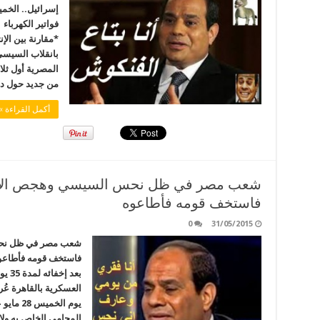
فواتير الكهربا
*مقارنة بين الإ
بانقلاب السيسي
المصرية أول ثلا
من جديد حول دور
أكمل القراءة »
فاستخف قومه فأطاعوه
0
31/05/2015
فاستخف قومه فأطاعوه
بعد 
العسكرية بالقاهرة ع
يوم الخ
المحامي الخاص به ولا