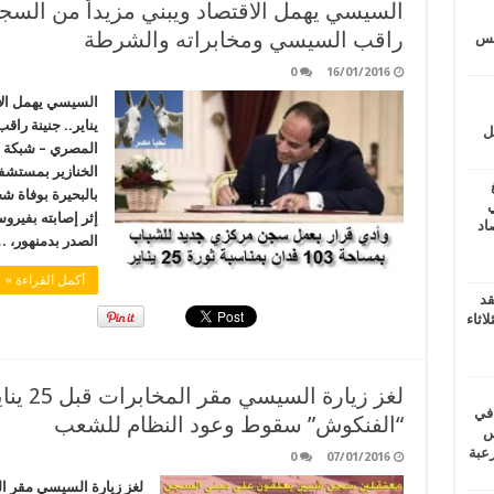
راقب السيسي ومخابراته والشرطة
يتس
0
16/01/2016
يناير.. جنينة ر
ل
المصري – شبكة ا
الخنازير بمستشف
بالبحيرة بوفاة ش
ي
أغسطس 2026.. حصاد
الصدر بدمنهور، 
أكمل القراءة »
قد
اثاء
 في
“الفنكوش” سقوط وعود النظام للشعب
لسويس
وابع مرعبة
0
07/01/2016