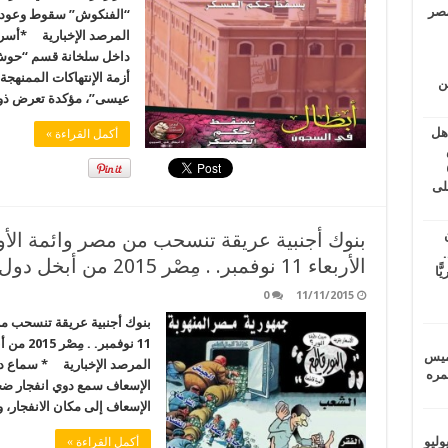
مصر
“الفنكوش” سقوط وعود 
المرصد الإخبارية *أسر
داخل سلخانة قسم “حوش
أزمة الإنتهاكات الممنه
ين
عيسى”، مؤكدة تعرض ذو
اهل
أكمل القراءة »
طس
عاشات المتأخرة 6
لى
بنوك أجنبية عريقة تنسحب من مصر وائمة الأو
.
الأربعاء 11 نوفمبر. . مِصْر 2015 من أبخل دول العالم
يًّا
0
11/11/2015
بنوك أجنبية عريقة تنسحب من 
11 نوفمب
خميس
المرصد الإخبارية * سماع د
 عمره
الإسعاف سمع دوي انفجار ضخ
الإسعاف إلى مكان الانفجار،
ماراتيين ومآسي للمصريين.. الأربعاء 29 يوليو
أكمل القراءة »