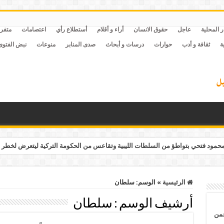
ر المحلية
عاجل
حقوق الانسان
أراء و أقلام
أستطلاع رأي
اعتصامات
متفر
ة
ثقافة و أدب
حوارات
درسات و أبحاث
صدى المنابر
منوعات
نبض الفتوى
مود فتحي بتواطؤ من السلطات الليبية وتقاعس من الحكومة التركية ليتعرض لخطر 
الرئيسية
»
الوسم:
سلطان
أرشيف الوسم :
سلطان
حمن