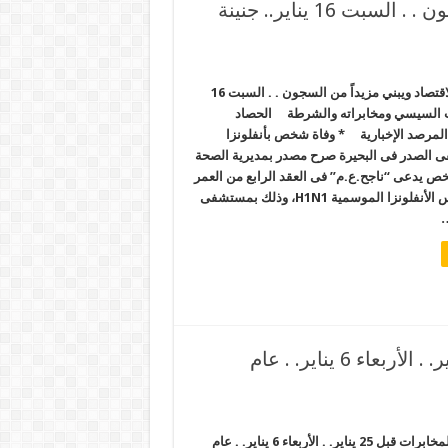
السيسي يهمل الاقتصاد ويبني مزيداً من السجون . . السبت 16 يناير.. جنينة
السيسي يهمل الاقتصاد ويبني مزيداً من السجون . . السبت 16
اقب السيسي ومخابراته والشرطة الحصاد
لمرصد الإخبارية * وفاة شخص بأنفلونزا
ى الصدر فى البحيرة صرح مصدر بمديرية الصحة
خص يدعى “ناجح.ع.م” فى العقد الرابع من العمر
إثر إصابته بفيروس الأنفلونزا الموسمية H1N1، وذلك بمستشفى
…
لغز زيارة السيسي مقر المخابرات قبل 25 يناير. . الأربعاء 6 يناير. . عام
لغز زيارة السيسي مقر المخابرات قبل 25 يناير. . الأربعاء 6 يناير. . عام