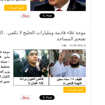
أكمل القراءة »
تقتحم المساجد
0
31/05/2015
مايو. .
– شبكة ا
وزير الت
الكيان ا
تصور لحك
أكمل القراءة »