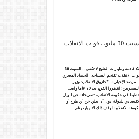
موجة غلاء قادمة ومليارات الخليج لا تكفي. . السبت 30 مايو. . قوات الانقلاب
موجة غلاء قادمة ومليارات الخليج لا تكفي. . السبت 30
 قوات الانقلاب تقتحم المساجد الحصاد المصري
لمرصد الإخبارية *خازوق الانقلاب: وزير
تخطيط للمصريين: انتظروا الفرج بعد 20 عاما واصل
خطيط في حكومة الانقلاب، تصريحاته عن انهيار
لاقتصادي للدولة، دون أن يعلن عن أي طرح أو
ومته الانقلابية لوقف ذلك الانهيار، رغم …