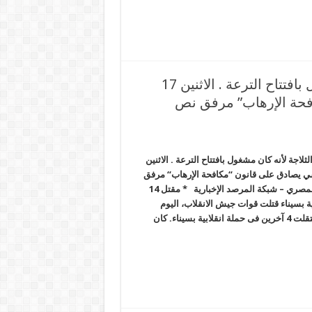
السيسي وضع أمه في الثلاجة لأنه كان مشغول بافتتاح الترعة . الاثنين 17
حة الإرهاب” مرفق نص
اجة لأنه كان مشغول بافتتاح الترعة . الاثنين
ي يصادق على قانون “مكافحة الإرهاب“ مرفق
نص القانون الحصاد المصري – شبكة المرصد الإخبارية * مقتل 14
ة بسيناء قتلت قوات جيش الانقلاب، اليوم
الاثنين، 14 مواطنا، واعتقلت 4 آخرين فى حملة انقلابية بسيناء. كان