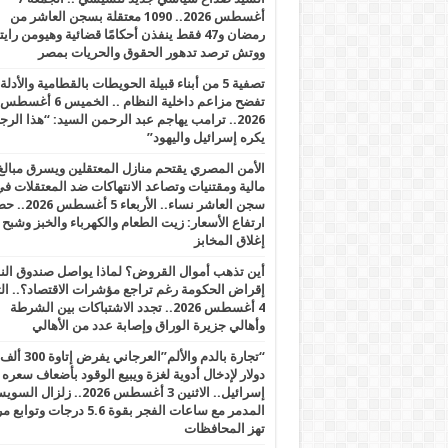
أغسطس 2026.. 1090 معتقلة بسجن العاشر من
رمضان و47 فقط ينفذن أحكامًا قضائية وهيومن را
ووتش ترصد تدهور الحقوق والحريات بمصر
تصفية 5 من أبناء قبيلة الحويطات بالقطامية والأدلة
تفضح مزاعم داخلية النظام .. الخميس 6 أغسطس
2026.. ترامب يهاجم عبد الرحمن السيد: “هذا الرج
يكره إسرائيل واليهود”
الأمن المصري يقتحم منازل المعتقلين ويسرق مبالغ
مالية ومقتنيات وتصاعد الانتهاكات ضد المعتقلات ف
سجن العاشر نساء.. الأربعاء 5 
ارتفاع الأسعار: زيت الطعام والكهرباء والخبز وشبح
إغلاق المخابز
أين تذهب أموال القروض؟ لماذا يواصل صندوق الن
إقراض الحكومة رغم تراجع مؤشرات الاقتصاد؟.. الثل
4 أغسطس 2026.. تجدد الاشتباكات بين الشرطة
وأهالي جزيرة الوراق وإصابة عدد من الأهالي
“تجارة بالدم والألم”العرجاني يفرض إتاوة 300 ألف
دولار لإدخال أدوية لغزة ويبيع الوقود بأضعاف سعره
إسرائيل.. الاثنين 3 أغسطس 2026.. زلزال ا
المدمر مع ساعات الفجر بقوة 5.6 درجات وت
تهز المحافظات