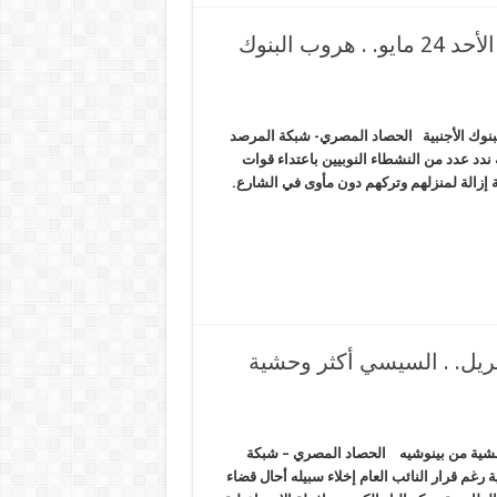
السيسي يسير بخطى ثابتة نحو الديكتاتورية. . الأحد 24 مايو. . هروب البنوك
الديكتاتورية. . الأحد 24 مايو. . هروب البنوك الأجنبية الحصاد المصري- شبكة المرصد
ندد عدد من النشطاء النوبيين باعتداء قوات
 إزالة لمنزلهم وتركهم دون مأوى في الشارع.
ر سمموا النيل بالفوسفات . .الأحد 26 أبريل. . السيسي أكثر وحشية
د 26 أبريل. . السيسي أكثر وحشية من بينوشيه الحصاد المصري – شبكة
 رغم قرار النائب العام إخلاء سبيله أحال قضاء