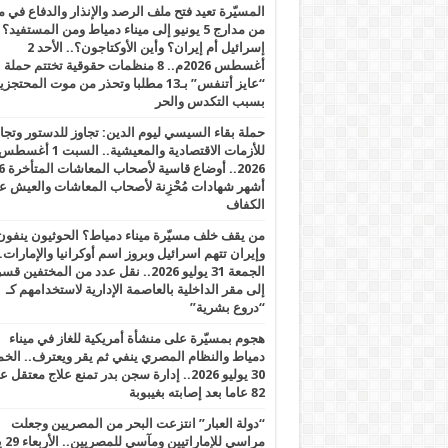
المسيّرة تعيد فتح ملف الرصد والإنذار والدفاع في 
من مدارج 5 يونيو إلى ميناء دمياط ومن المستفيد؟
إسرائيل أم إيران؟ وأين الأوكتاجون؟.. الأحد 2
أغسطس 2026م.. 8 منظمات حقوقية تختتم حملة
“عايز أتنفس” بـ13 مطلبا وتحذر من موت المحتجز
بسبب التكدس والحر
حملة بقاء السيسي ليوم الدين: تجاوز للدستور وتج
للأزمات الاقتصادية والمعيشية.. السبت 1 أغس
2026.. أوضاع قاسية لأصحاب الم
أشهر شهادات مُحْزِنة لأصحاب المعاشات والعيش ع
الكفاف
من يقف خلف مسيّرة ميناء دمياط؟ الحوثيون ينفون
وإيران تتهم اسرائيل وبروز اسم أوكرانيا والإمارات.
الجمعة 31 يوليو 2026.. نقل عدد من المختفين قسر
إلى مقر الداخلية بالعاصمة الإدارية لاستخدامهم كـ
“دروع بشرية”
هجوم بمسيّرة على منشأة أمريكية للغاز في ميناء
دمياط والنظام المصري ينفي ثم يقر ويعترف.. ال
30 يوليو 2026.. إدارة سجن بدر تمنع علاج معتقل
82 عاما بعد إصابته بغيبوبة
“دولة العبار” انتزعت البحر من المصريين وجعلت
مراسي للإ