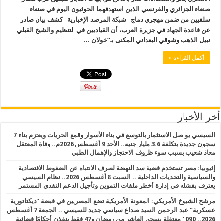
صنعاء الجزائري والفرنسي الذين استهدفهما الحوثيون اليوم في صنعاء
سلفيين من ضمن مهجري دماج شبكة المرصد الإخبارية كشف بيان صادر
عن قاعدة الجهاد في جزيرة العرب، أن القياديين في التنظيم والشيخ القبلي
نبيل الذهب وشوقي البعداني المكنى بـ”خولان …
أكمل القراءة »
أخر الأخبار
السيسي يواصل الاستثمار بالتوسع في بناء الأسوار وقمع الحريات ويعتزم بناء 7
سجون جديدة بتكلفة 3.6 مليار جنيه.. الأحد 9 أغسطس 2026م.. وفاة المعتقل
معاذ شعيب بسبب سوء ظروف الاحتجاز والإهمال الطبي
إثيوبيا: مصر تستخدم قضية سد النهضة لصرف الانتباه عن الضغوط الاقتصادية
والسياسية والتحديات الداخلية .. السبت 8 أغسطس 2026.. نظام السيسي
يعترف بفشله في إدارة أخطر ملفات التموين وتأجيل الدعم النقدي المستمر
مرشح الشيوخ الأمريكي: المعونة الأمريكية تضع المصريين في قبضة “ديكتاتورية
عسكرية” عبد الرحمن السيد صداع سياسي جديد للسيسي .. الجمعة 7 أغسطس
2026.. 1090 معتقلة بسجن العاشر من رمضان و47 فقط ينفذن أحكامًا قضائية