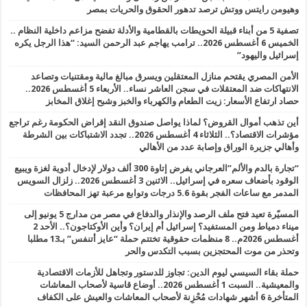
وهيومن رايتس ووتش ترصد تدهور الحقوق والحريات بمصر
تصفية 5 من أبناء قبيلة الحويطات بالقطامية والأدلة تفضح مزاعم داخلية النظام ..
الخميس 6 أغسطس 2026.. ترامب يهاجم عبد الرحمن السيد: “هذا الرجل يكره
إسرائيل واليهود”
الأمن المصري يقتحم منازل المعتقلين ويسرق مبالغ مالية ومقتنيات وتصاعد
الانتهاكات ضد المعتقلات في سجن العاشر نساء.. الأربعاء 5 أغسطس 2026..
حصاد ارتفاع الأسعار: زيت الطعام والكهرباء والخبز وشبح إغلاق المخابز
أين تذهب أموال القروض؟ لماذا يواصل صندوق النقد إقراض الحكومة رغم تراجع
مؤشرات الاقتصاد؟.. الثلاثاء 4 أغسطس 2026.. تجدد الاشتباكات بين الشرطة
وأهالي جزيرة الوراق وإصابة عدد من الأهالي
“تجارة بالدم والألم”العرجاني يفرض إتاوة 300 ألف دولار لإدخال أدوية لغزة ويبيع
الوقود بأضعاف سعره في إسرائيل.. الاثنين 3 أغسطس 2026.. زلزال السويس
المدمر مع ساعات الفجر بقوة 5.6 درجات وتوابع مرعبة تهز المحافظات
المسيّرة تعيد فتح ملف الرصد والإنذار والدفاع في مصر من مدارج 5 يونيو إلى
ميناء دمياط ومن المستفيد؟ إسرائيل أم إيران؟ وأين الأوكتاجون؟.. الأحد 2
أغسطس 2026م.. 8 منظمات حقوقية تختتم حملة “عايز أتنفس” بـ13 مطلبا
وتحذر من موت المحتجزين بسبب التكدس والحر
حملة بقاء السيسي ليوم الدين: تجاوز للدستور وتجاهل للأزمات الاقتصادية
والمعيشية.. السبت 1 أغسطس 2026.. أوضاع قاسية لأصحاب المعاشات
المتأخرة 6 أشهر شهادات مُحْزِنة لأصحاب المعاشات والعيش على الكفاف