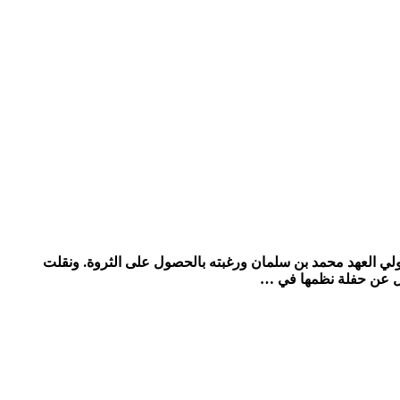
اة الباذخة لولي العهد محمد بن سلمان ورغبته بالحصول على الثروة. ونقلت
يل عن حفلة نظمها في …