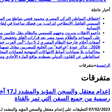
أخبار عاجلة
اختطاف المواطن التركي المصري محمود فتحي بتواطؤ من السل
الإنسانية
على المساجد والظلام يسود مصر بعد قرارات الغلق وتخفيض الإ
2026.. تذاكر عودة “خرافية” من الخليج للمصريين مقابل تسهيلات عبور طابا للأمريكيين والإسرائيليين
عبدالعاطي عن القانون الدولي يصطدم بواقع الملء الأحادي وس
الرئيسية
»
متفرقات
متفرقات
رسمية من جميع السفن التي تمر بالقناة
07/02/2023
التعليقات