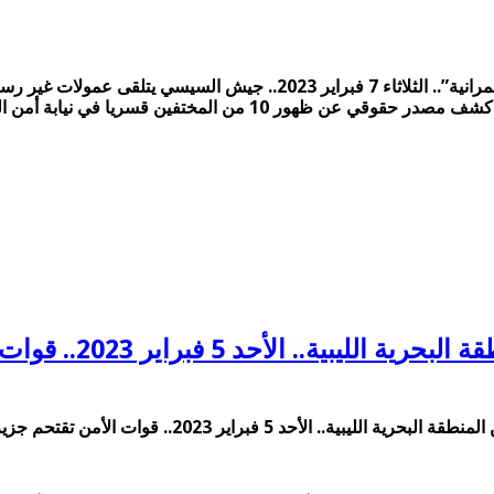
إعدام معتقل والسجن المؤبد والمشدد لـ17 آخرين بـ “هزلية داعش العمرانية”.. 
مصر تستولي على آلاف 
2.. قوات الأمن تقتحم جزيرة الوراق وتشتبك مع الأهالي مغلقة