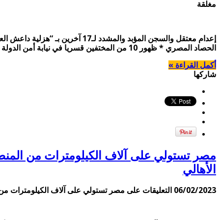
مغلقة
الحصاد المصري * ظهور 10 من المختفين قسريا في نيابة أمن الدولة كشف مصدر حقوقي عن ظهور 10 من المختفين قسريا في نيابة أمن الدولة، وتم حبسهم 15 يوما …
أكمل القراءة »
شاركها
الأهالي
06/02/2023
التعليقات
على مصر تستولي على آلاف الكيلومترات من المنطقة البحرية الليبية.. الأحد 5 فبراير 023