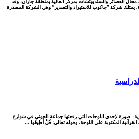
ال العصائر والسندويتشات بمركز العالية بمنطقة جازان، وقد
، يمتلك شركة “جاكوب للاستيراد والتصدير” وهي الشركة المصدرة
لدراسية
ارية صورة لإحدى اللوحات التي رفعتها جماعة الحوثي في شوارع
رآنية المكتوبة على اللوحة، وقوله تعالى: قُلْ أَطِيعُوا …