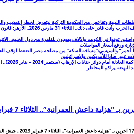
طات الليبية وتقاعس من الحكومة التركية ليتعرض لخطر التعذيب وا
السيسي الفاشل الانبطاحي لترامب: من
نارة ورفع أسعار المواصلات
د النهضة يراكم المخاطر
على إعدام معتقل والسجن 