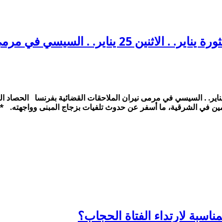
رمى نيران الملاحقات القضائية بفرنسا
اليات ورعب الانقلاب في الذكرى الخامسة لثورة يناير. . الاثنين 25 يناير. . السيسي في مرمى نيران ال
معلمين في الشرقية، ما أسفر عن حدوث تلفيات بزجاج المبنى وواجهته. 
اسبة لارتداء الفتاة الحجاب؟