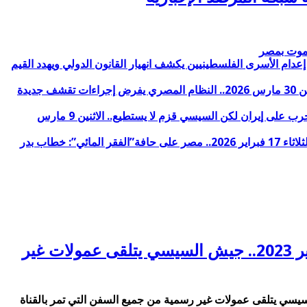
لموت بمصر
 فضلك ساعدنا في إيقاف الحرب وأنت قادر على ذلك.. الثلاثاء 31 مارس 2026.. الأزهر: قانون إعدام الأسرى الفلسطينيين يكشف انهيار القانون الدولي ويهدد القيم
داعمو الانقلاب يديرون وجههم للسيسي والنظام ينقل جثامين مواطنين توفوا في الكويت والآلاف يعودون للقاهرة من دول الخليج.. الاثنين 30 مارس 2026.. النظام المصري يفرض إجراءات تقشف جديدة
أضغاث أحلام خارجية النظام المصري لـ 5 دول:”أمن العرب خط أحمر” والسيسي:”مسافة السكة” من مصلحة مصر الضغط لوقف الحرب على إيران لكن السيسي قزم لا يستطيع.. الاثنين 9 مارس
محاكمات بلا ضمانات: أنماط الانتهاكات المنهجية لضمانات المحاكمة العادلة أمام دوائر جنايات الإرهاب (سبتمبر 2024 – يناير 2026).. الثلاثاء 17 فبراير 2026.. مصر على حافة”الفقر المائي”: خطاب بدر
إعدام معتقل والسجن المؤبد والمشدد لـ17 آخرين بـ “هزلية داعش العمرانية”.. الثلاثاء 7 فبراير 2023.. جيش السيسي يتلقى عمولات غير
المؤبد والمشدد لـ17 آخرين بـ “هزلية داعش العمرانية”.. الثلاثاء 7 فبراير 2023.. جيش السيسي يتلقى عمولات غير رسمية من جميع السفن التي تمر بالقناة