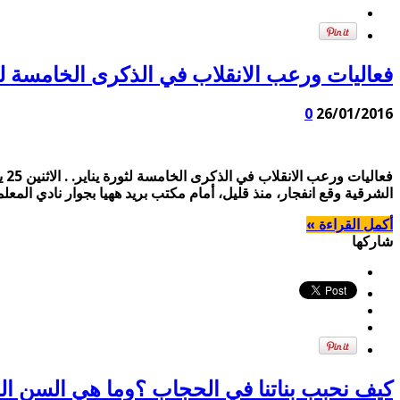
فعاليات ورعب الانقلاب في الذكرى الخامسة لثورة يناير. . الاثنين 25 يناير. . السيسي في م
0
26/01/2016
فع
الشرقية وقع انفجار، منذ قليل، أمام مكتب بريد ههيا بجوار نادي ال
أكمل القراءة »
شاركها
كيف نحبب بناتنا في الحجاب ؟وما هي السن المن