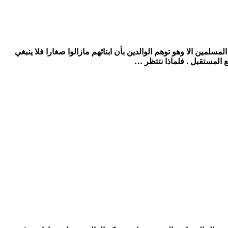
مين الا وهو توهم الوالدين بأن ابنائهم مازالوا صغارا فلا ينبغي
 المستقبل . فلماذا نتتظر …