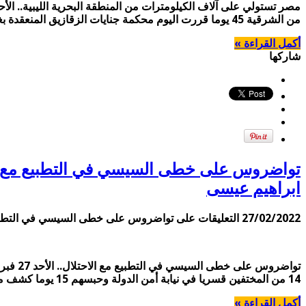
من الشرقية 45 يوما قررت اليوم محكمة جنايات الزقازيق المنعقدة بغرفة المشورة تجديد حبس 28 معتقلًا من الشرقية 45 يوما على ذمة عدد من المحاضر، وهم: كريم أبوالحسن.. …
أكمل القراءة »
شاركها
ابراهيم عيسى
27/02/2022
التعليقات
على تواضروس على خطى السيسي في التطبيع مع الاحتلال.. الأحد 27 فبراير 2022.. ثلاثة أنكروا معجزة المعرا
14 من المختفين قسريا في نيابة أمن الدولة وحبسهم 15 يوما كشف مصدر حقوقي عن ظهور 14 من المختفين قسريا، في نيابة أمن الدولة العليا، أمس …
أكمل القراءة »