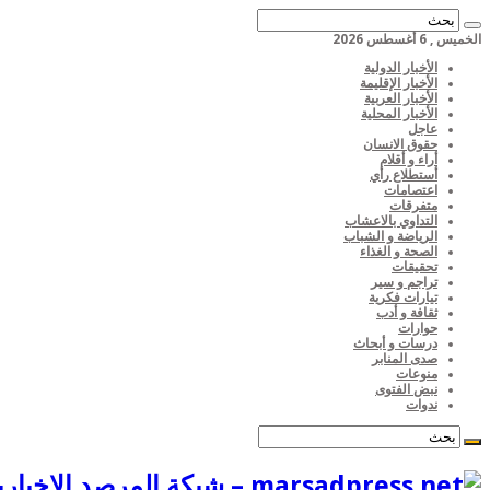
الخميس , 6 أغسطس 2026
الأخبار الدولية
الأخبار الإقليمة
الأخبار العربية
الأخبار المحلية
عاجل
حقوق الانسان
أراء و أقلام
أستطلاع رأي
اعتصامات
متفرقات
التداوي بالاعشاب
الرياضة و الشباب
الصحة و الغذاء
تحقيقات
تراجم و سير
تيارات فكرية
ثقافة و أدب
حوارات
درسات و أبحاث
صدى المنابر
منوعات
نبض الفتوى
ندوات