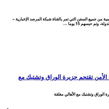
الثلاثاء 7 فبراير 2023.. جيش السيسي يتلقى عمولات غير رسمية من جميع السفن التي تمر بالقناة شبكة المرصد الإخبارية –
الكيلومترات من المنطقة البحرية الليبية.. الأحد 5 فبراير 2023.. قوات الأمن تقتحم جزيرة الوراق وتشتبك مع