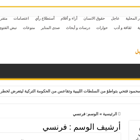
ر المحلية
عاجل
حقوق الانسان
أراء و أقلام
أستطلاع رأي
اعتصامات
متفر
ة
ثقافة و أدب
حوارات
درسات و أبحاث
صدى المنابر
منوعات
نبض الفتوى
حمود فتحي بتواطؤ من السلطات الليبية وتقاعس من الحكومة التركية ليتعرض لخطر 
الرئيسية
»
الوسم:
فرنسي
أرشيف الوسم :
فرنسي
ي
أغسطس 2026.. حصاد