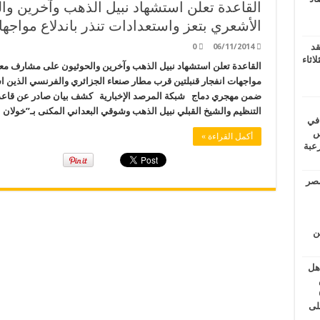
القاعدة تعلن استشهاد نبيل الذهب وآخرين 
الأشعري بتعز واستعدادات تنذر باندلاع مواجه
قد
0
06/11/2014
اثاء
القاعدة تعلن استشهاد نبيل الذهب وآخرين والحوثيون على مشارف معسك
مواجهات انفجار قنبلتين قرب مطار صنعاء الجزائري والفرنسي الذين ا
ضمن مهجري دماج شبكة المرصد الإخبارية كشف بيان صادر عن قاعدة ا
التنظيم والشيخ القبلي نبيل الذهب وشوقي البعداني المكنى بـ”خولان
 في
لسويس
أكمل القراءة »
وابع مرعبة
مصر
ين
اهل
طس
عاشات المتأخرة 6
لى