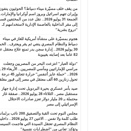
من يقف خلف مسيّرة ميناء دمياط؟ الحوثيون ينفون
وإيران تتهم اسرائيل وبروز اسم أوكرانيا والإمارات.
الجمعة 31 يوليو 2026.. نقل عدد من المختفين قسر
إلى مقر الداخلية بالعاصمة الإدارية لاستخدامهم كـ
“دروع بشرية”
هجوم بمسيّرة على منشأة أمريكية للغاز في ميناء
دمياط والنظام المصري ينفي ثم يقر ويعترف.. ال
30 يوليو 2026.. إدارة سجن بدر تمنع علاج معتقل
82 عاما بعد إصابته بغيبوبة
“دولة العبار” انتزعت البحر من المصريين وجعلت
مراسي للإ
2026.. “حملة عايز أتنفس” حرارة تتجاوز 45 درجة
تحول زنازين 60 ألف معتقل في مصر إلى قبور مغلقة
صيد بأمر عسكري بحيرة البردويل تحت إدارة جهاز
مستقبل مصر.. الثلاثاء 28 يوليو 2026.. صفقة غاز
محتملة بـ 20 مليار دولار تعزز صادرات الاحتلال
الإسرائيلي إلى مصر
مجلس النوم تحت القبة والتصفيق 200 نائ
طلب كلمة ولا نفس .. الاثنين 27 يوليو 2026.. 
النظام المصري تعتقل السيدة التي هاجمت السيس
وتؤكد: تعاني من “اضطرابات نفسية”