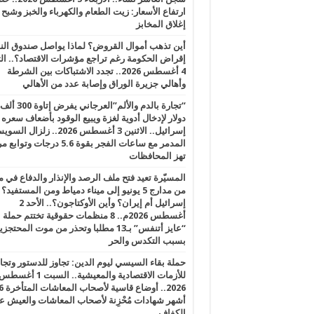
ارتفاع الأسعار: زيت الطعام والكهرباء والخبز وشبح
إغلاق المخابز
أين تذهب أموال القروض؟ لماذا يواصل صندوق الن
إقراض الحكومة رغم تراجع مؤشرات الاقتصاد؟.. الثل
4 أغسطس 2026.. تجدد الاشتباكات بين الشرطة
وأهالي جزيرة الوراق وإصابة عدد من الأهالي
“تجارة بالدم والألم”العرجاني يفرض إتاوة 300 ألف
دولار لإدخال أدوية لغزة ويبيع الوقود بأضعاف سعره
إسرائيل.. الاثنين 3 أغسطس 2026.. زلزال ا
المدمر مع ساعات الفجر بقوة 5.6 درجات وت
تهز المحافظات
المسيّرة تعيد فتح ملف الرصد والإنذار والدفاع في 
من مدارج 5 يونيو إلى ميناء دمياط ومن المستفيد؟
إسرائيل أم إيران؟ وأين الأوكتاجون؟.. الأحد 2
أغسطس 2026م.. 8 منظمات حقوقية تختتم حملة
“عايز أتنفس” بـ13 مطلبا وتحذر من موت المحتجز
بسبب التكدس والحر
حملة بقاء السيسي ليوم الدين: تجاوز للدستور وتج
للأزمات الاقتصادية والمعيشية.. السبت 1 أغس
2026.. أوضاع قاسية لأصحاب الم
أشهر شهادات مُحْزِنة لأصحاب المعاشات والعيش ع
الكفاف