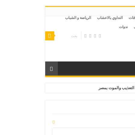
قات
التداوي بالاعشاب
الرياضة و الشباب
ندوات
التعذيب والموت بمصر