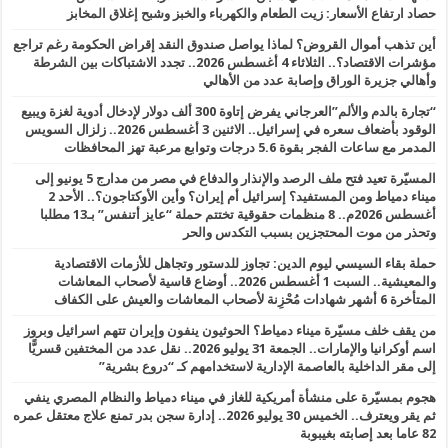
حصاد ارتفاع الأسعار: زيت الطعام والكهرباء والخبز وشبح إغلاق المخابز
أين تذهب أموال القروض؟ لماذا يواصل صندوق النقد إقراض الحكومة رغم تراجع
مؤشرات الاقتصاد؟.. الثلاثاء 4 أغسطس 2026.. تجدد الاشتباكات بين الشرطة
وأهالي جزيرة الوراق وإصابة عدد من الأهالي
“تجارة بالدم والألم”العرجاني يفرض إتاوة 300 ألف دولار لإدخال أدوية لغزة ويبيع
الوقود بأضعاف سعره في إسرائيل.. الاثنين 3 أغسطس 2026.. زلزال السويس
المدمر مع ساعات الفجر بقوة 5.6 درجات وتوابع مرعبة تهز المحافظات
المسيّرة تعيد فتح ملف الرصد والإنذار والدفاع في مصر من مدارج 5 يونيو إلى
ميناء دمياط ومن المستفيد؟ إسرائيل أم إيران؟ وأين الأوكتاجون؟.. الأحد 2
أغسطس 2026م.. 8 منظمات حقوقية تختتم حملة “عايز أتنفس” بـ13 مطلبا
وتحذر من موت المحتجزين بسبب التكدس والحر
حملة بقاء السيسي ليوم الدين: تجاوز للدستور وتجاهل للأزمات الاقتصادية
والمعيشية.. السبت 1 أغسطس 2026.. أوضاع قاسية لأصحاب المعاشات
المتأخرة 6 أشهر شهادات مُحْزِنة لأصحاب المعاشات والعيش على الكفاف
من يقف خلف مسيّرة ميناء دمياط؟ الحوثيون ينفون وإيران تتهم اسرائيل وبروز
اسم أوكرانيا والإمارات.. الجمعة 31 يوليو 2026.. نقل عدد من المختفين قسريًّا
إلى مقر الداخلية بالعاصمة الإدارية لاستخدامهم كـ “دروع بشرية”
هجوم بمسيّرة على منشأة أمريكية للغاز في ميناء دمياط والنظام المصري ينفي
ثم يقر ويعترف.. الخميس 30 يوليو 2026.. إدارة سجن بدر تمنع علاج معتقل عمره
82 عاما بعد إصابته بغيبوبة