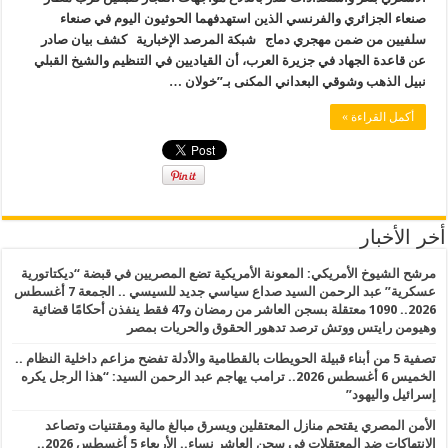
صنعاء الجزائري والفرنسي الذين استهدفهما الحوثيون اليوم في صنعاء
سلفيين من ضمن مهجري دماج شبكة المرصد الإخبارية كشف بيان صادر
عن قاعدة الجهاد في جزيرة العرب، أن القياديين في التنظيم والشيخ القبلي
نبيل الذهب وشوقي البعداني المكنى بـ”خولان …
أكمل القراءة »
أخر الأخبار
مرشح الشيوخ الأمريكي: المعونة الأمريكية تضع المصريين في قبضة “ديكتاتورية
عسكرية” عبد الرحمن السيد صداع سياسي جديد للسيسي .. الجمعة 7 أغسطس
2026.. 1090 معتقلة بسجن العاشر من رمضان و47 فقط ينفذن أحكامًا قضائية
وهيومن رايتس ووتش ترصد تدهور الحقوق والحريات بمصر
تصفية 5 من أبناء قبيلة الحويطات بالقطامية والأدلة تفضح مزاعم داخلية النظام ..
الخميس 6 أغسطس 2026.. ترامب يهاجم عبد الرحمن السيد: “هذا الرجل يكره
إسرائيل واليهود”
الأمن المصري يقتحم منازل المعتقلين ويسرق مبالغ مالية ومقتنيات وتصاعد
الانتهاكات ضد المعتقلات في سجن العاشر نساء.. الأربعاء 5 أغسطس 2026..