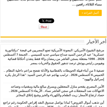
مساء الثلاثاء، رافعين …
أكمل القراءة »
أخر الأخبار
مرشح الشيوخ الأمريكي: المعونة الأمريكية تضع المصريين في قبضة “ديكتاتورية
عسكرية” عبد الرحمن السيد صداع سياسي جديد للسيسي .. الجمعة 7 أغسطس
2026.. 1090 معتقلة بسجن العاشر من رمضان و47 فقط ينفذن أحكامًا قضائية
وهيومن رايتس ووتش ترصد تدهور الحقوق والحريات بمصر
تصفية 5 من أبناء قبيلة الحويطات بالقطامية والأدلة تفضح مزاعم داخلية النظام ..
الخميس 6 أغسطس 2026.. ترامب يهاجم عبد الرحمن السيد: “هذا الرجل يكره
إسرائيل واليهود”
الأمن المصري يقتحم منازل المعتقلين ويسرق مبالغ مالية ومقتنيات وتصاعد
الانتهاكات ضد المعتقلات في سجن العاشر نساء.. الأربعاء 5 أغسطس 2026..
حصاد ارتفاع الأسعار: زيت الطعام والكهرباء والخبز وشبح إغلاق المخابز
أين تذهب أموال القروض؟ لماذا يواصل صندوق النقد إقراض الحكومة رغم تراجع
مؤشرات الاقتصاد؟.. الثلاثاء 4 أغسطس 2026.. تجدد الاشتباكات بين الشرطة