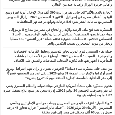
وأهالي جزيرة الوراق وإصابة عدد من الأهالي
“تجارة بالدم والألم”العرجاني يفرض إتاوة 300 ألف دولار لإدخال أدوية لغزة ويبيع
الوقود بأضعاف سعره في إسرائيل.. الاثنين 3 أغسطس 2026.. زلزال السويس
المدمر مع ساعات الفجر بقوة 5.6 درجات وتوابع مرعبة تهز المحافظات
المسيّرة تعيد فتح ملف الرصد والإنذار والدفاع في مصر من مدارج 5 يونيو إلى
ميناء دمياط ومن المستفيد؟ إسرائيل أم إيران؟ وأين الأوكتاجون؟.. الأحد 2
أغسطس 2026م.. 8 منظمات حقوقية تختتم حملة “عايز أتنفس” بـ13 مطلبا
وتحذر من موت المحتجزين بسبب التكدس والحر
حملة بقاء السيسي ليوم الدين: تجاوز للدستور وتجاهل للأزمات الاقتصادية
والمعيشية.. السبت 1 أغسطس 2026.. أوضاع قاسية لأصحاب المعاشات
المتأخرة 6 أشهر شهادات مُحْزِنة لأصحاب المعاشات والعيش على الكفاف
من يقف خلف مسيّرة ميناء دمياط؟ الحوثيون ينفون وإيران تتهم اسرائيل وبروز
اسم أوكرانيا والإمارات.. الجمعة 31 يوليو 2026.. نقل عدد من المختفين قسريًّا
إلى مقر الداخلية بالعاصمة الإدارية لاستخدامهم كـ “دروع بشرية”
هجوم بمسيّرة على منشأة أمريكية للغاز في ميناء دمياط والنظام المصري ينفي
ثم يقر ويعترف.. الخميس 30 يوليو 2026.. إدارة سجن بدر تمنع علاج معتقل عمره
82 عاما بعد إصابته بغيبوبة
“دولة العبار” انتزعت البحر من المصريين وجعلت مراسي للإماراتيين ومآسي
للمصريين.. الأربعاء 29 يوليو 2026.. “حملة عايز أتنفس” حرارة تتجاوز 45 درجة
تحول زنازين 60 ألف معتقل في مصر إلى قبور مغلقة